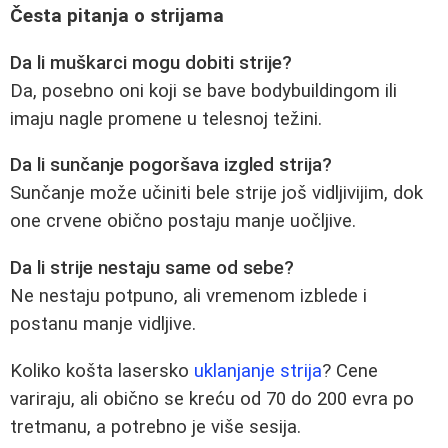
Česta pitanja o strijama
Da li muškarci mogu dobiti strije?
Da, posebno oni koji se bave bodybuildingom ili
imaju nagle promene u telesnoj težini.
Da li sunčanje pogoršava izgled strija?
Sunčanje može učiniti bele strije još vidljivijim, dok
one crvene obično postaju manje uočljive.
Da li strije nestaju same od sebe?
Ne nestaju potpuno, ali vremenom izblede i
postanu manje vidljive.
Koliko košta lasersko
uklanjanje strija
? Cene
variraju, ali obično se kreću od 70 do 200 evra po
tretmanu, a potrebno je više sesija.