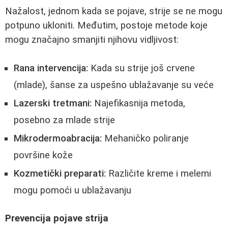
Nažalost, jednom kada se pojave, strije se ne mogu
potpuno ukloniti. Međutim, postoje metode koje
mogu značajno smanjiti njihovu vidljivost:
Rana intervencija:
Kada su strije još crvene
(mlade), šanse za uspešno ublažavanje su veće
Lazerski tretmani:
Najefikasnija metoda,
posebno za mlade strije
Mikrodermoabracija:
Mehaničko poliranje
površine kože
Kozmetički preparati:
Različite kreme i melemi
mogu pomoći u ublažavanju
Prevencija pojave strija