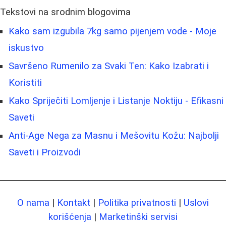
Tekstovi na srodnim blogovima
Kako sam izgubila 7kg samo pijenjem vode - Moje
iskustvo
Savršeno Rumenilo za Svaki Ten: Kako Izabrati i
Koristiti
Kako Spriječiti Lomljenje i Listanje Noktiju - Efikasni
Saveti
Anti-Age Nega za Masnu i Mešovitu Kožu: Najbolji
Saveti i Proizvodi
O nama
|
Kontakt
|
Politika privatnosti
|
Uslovi
korišćenja
|
Marketinški servisi