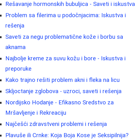
Rešavanje hormonskih bubuljica - Saveti i iskustva
Problem sa filerima u podočnjacima: Iskustva i
rešenja
Saveti za negu problematične kože i borbu sa
aknama
Najbolje kreme za suvu kožu i bore - Iskustva i
preporuke
Kako trajno rešiti problem akni i fleka na licu
Skljoctanje zglobova - uzroci, saveti i rešenja
Nordijsko Hodanje - Efikasno Sredstvo za
Mršavljenje i Rekreaciju
Najčešći zdravstveni problemi i rešenja
Plavuše ili Crnke: Koja Boja Kose je Seksipilnija?