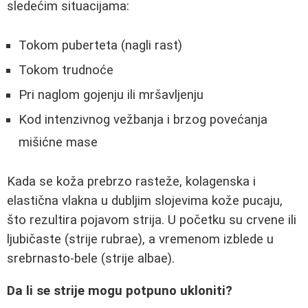
sledećim situacijama:
Tokom puberteta (nagli rast)
Tokom trudnoće
Pri naglom gojenju ili mršavljenju
Kod intenzivnog vežbanja i brzog povećanja
mišićne mase
Kada se koža prebrzo rasteže, kolagenska i
elastična vlakna u dubljim slojevima kože pucaju,
što rezultira pojavom strija. U početku su crvene ili
ljubičaste (strije rubrae), a vremenom izblede u
srebrnasto-bele (strije albae).
Da li se strije mogu potpuno ukloniti?