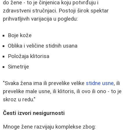
do žene - to je činjenica koju potvrđuju i
zdravstveni stručnjaci. Postoji širok spektar
prihvatljivih varijacija u pogledu:
Boje kože
Oblika i veličine stidnih usana
Položaja klitorisa
Simetrije
"Svaka žena ima ili prevelike velike
stidne usne
, ili
prevelike male usne, ili klitoris, ili ovo ili ono - to je
skroz u redu."
Česti izvori nesigurnosti
Mnoge žene razvijaju komplekse zbog: