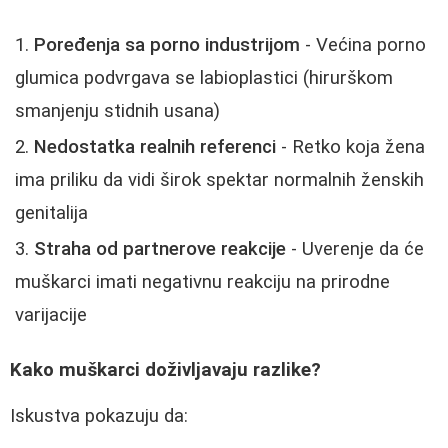
Poređenja sa porno industrijom
- Većina porno
glumica podvrgava se labioplastici (hirurškom
smanjenju stidnih usana)
Nedostatka realnih referenci
- Retko koja žena
ima priliku da vidi širok spektar normalnih ženskih
genitalija
Straha od partnerove reakcije
- Uverenje da će
muškarci imati negativnu reakciju na prirodne
varijacije
Kako muškarci doživljavaju razlike?
Iskustva pokazuju da: