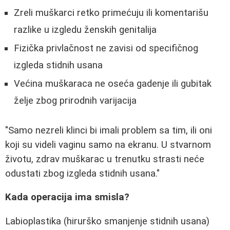
Zreli muškarci retko primećuju ili komentarišu
razlike u izgledu ženskih genitalija
Fizička privlačnost ne zavisi od specifičnog
izgleda stidnih usana
Većina muškaraca ne oseća gadenje ili gubitak
želje zbog prirodnih varijacija
"Samo nezreli klinci bi imali problem sa tim, ili oni
koji su videli vaginu samo na ekranu. U stvarnom
životu, zdrav muškarac u trenutku strasti neće
odustati zbog izgleda stidnih usana."
Kada operacija ima smisla?
Labioplastika (hirurško smanjenje stidnih usana)