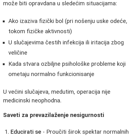
može biti opravdana u sledećim situacijama:
Ako izaziva fizički bol (pri nošenju uske odeće,
tokom fizičke aktivnosti)
U slučajevima čestih infekcija ili iritacija zbog
veličine
Kada stvara ozbiljne psihološke probleme koji
ometaju normalno funkcionisanje
U većini slučajeva, medutim, operacija nije
medicinski neophodna.
Saveti za prevazilaženje nesigurnosti
Educirati se
- Proučiti širok spektar normalnih