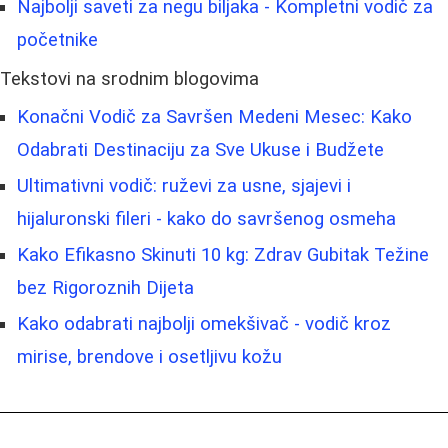
Najbolji saveti za negu biljaka - Kompletni vodič za
početnike
Tekstovi na srodnim blogovima
Konačni Vodič za Savršen Medeni Mesec: Kako
Odabrati Destinaciju za Sve Ukuse i Budžete
Ultimativni vodič: ruževi za usne, sjajevi i
hijaluronski fileri - kako do savršenog osmeha
Kako Efikasno Skinuti 10 kg: Zdrav Gubitak Težine
bez Rigoroznih Dijeta
Kako odabrati najbolji omekšivač - vodič kroz
mirise, brendove i osetljivu kožu