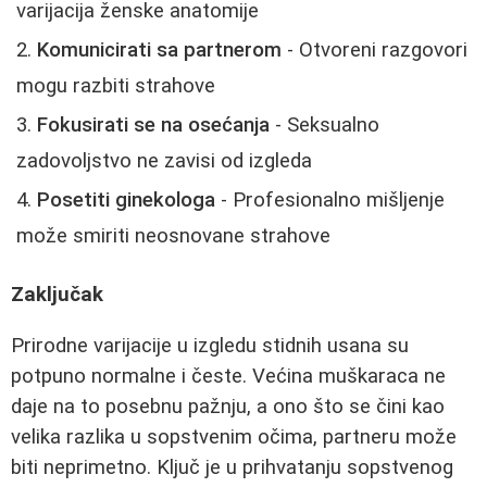
varijacija ženske anatomije
Komunicirati sa partnerom
- Otvoreni razgovori
mogu razbiti strahove
Fokusirati se na osećanja
- Seksualno
zadovoljstvo ne zavisi od izgleda
Posetiti ginekologa
- Profesionalno mišljenje
može smiriti neosnovane strahove
Zaključak
Prirodne varijacije u izgledu stidnih usana su
potpuno normalne i česte. Većina muškaraca ne
daje na to posebnu pažnju, a ono što se čini kao
velika razlika u sopstvenim očima, partneru može
biti neprimetno. Ključ je u prihvatanju sopstvenog