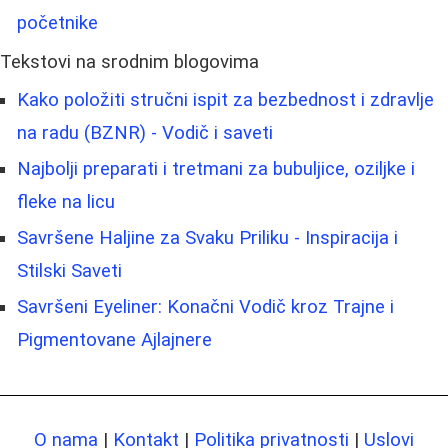
početnike
Tekstovi na srodnim blogovima
Kako položiti stručni ispit za bezbednost i zdravlje
na radu (BZNR) - Vodič i saveti
Najbolji preparati i tretmani za bubuljice, oziljke i
fleke na licu
Savršene Haljine za Svaku Priliku - Inspiracija i
Stilski Saveti
Savršeni Eyeliner: Konačni Vodič kroz Trajne i
Pigmentovane Ajlajnere
O nama
|
Kontakt
|
Politika privatnosti
|
Uslovi