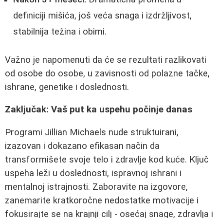
definiciji mišića, još veća snaga i izdržljivost,
stabilnija težina i obimi.
Važno je napomenuti da će se rezultati razlikovati
od osobe do osobe, u zavisnosti od polazne tačke,
ishrane, genetike i doslednosti.
Zaključak: Vaš put ka uspehu počinje danas
Programi Jillian Michaels nude struktuirani,
izazovan i dokazano efikasan način da
transformišete svoje telo i zdravlje kod kuće. Ključ
uspeha leži u doslednosti, ispravnoj ishrani i
mentalnoj istrajnosti. Zaboravite na izgovore,
zanemarite kratkoročne nedostatke motivacije i
fokusirajte se na krajnji cilj - osećaj snage, zdravlja i