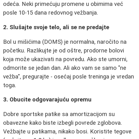
odeća. Neki primećuju promene u obimima već
posle 10-15 dana redovnog vežbanja.
2. Slušajte svoje telo, ali se ne predajte
Bol u mišićima (DOMS) je normalna, naročito na
početku. Razlikujte je od oštre, prodorne bolovi
koja može ukazivati na povredu. Ako ste umorni,
odmorite se jedan dan. Ali ako vam se samo "ne
vežba", pregurajte - osećaj posle treninga je vredan
toga.
3. Obucite odgovarajuću opremu
Dobre sportske patike sa amortizacijom su
obavezne kako biste izbegli povrede zglobova.
Vežbajte u patikama, nikako bosi. Koristite tegove