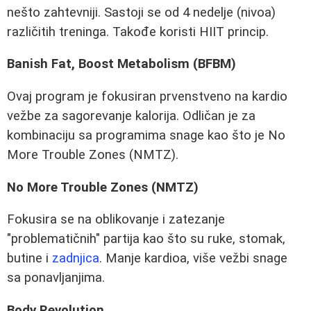
nešto zahtevniji. Sastoji se od 4 nedelje (nivoa)
različitih treninga. Takođe koristi HIIT princip.
Banish Fat, Boost Metabolism (BFBM)
Ovaj program je fokusiran prvenstveno na kardio
vežbe za sagorevanje kalorija. Odličan je za
kombinaciju sa programima snage kao što je No
More Trouble Zones (NMTZ).
No More Trouble Zones (NMTZ)
Fokusira se na oblikovanje i zatezanje
"problematičnih" partija kao što su ruke, stomak,
butine i
zadnjica
. Manje kardioa, više vežbi snage
sa ponavljanjima.
Body Revolution