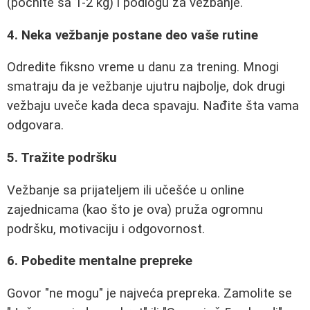
(počnite sa 1-2 kg) i podlogu za vežbanje.
4. Neka vežbanje postane deo vaše rutine
Odredite fiksno vreme u danu za trening. Mnogi
smatraju da je vežbanje ujutru najbolje, dok drugi
vežbaju uveče kada deca spavaju. Nađite šta vama
odgovara.
5. Tražite podršku
Vežbanje sa prijateljem ili učešće u online
zajednicama (kao što je ova) pruža ogromnu
podršku, motivaciju i odgovornost.
6. Pobedite mentalne prepreke
Govor "ne mogu" je najveća prepreka. Zamolite se