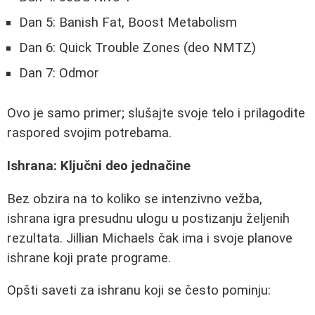
Dan 5: Banish Fat, Boost Metabolism
Dan 6: Quick Trouble Zones (deo NMTZ)
Dan 7: Odmor
Ovo je samo primer; slušajte svoje telo i prilagodite
raspored svojim potrebama.
Ishrana: Ključni deo jednačine
Bez obzira na to koliko se intenzivno vežba,
ishrana igra presudnu ulogu u postizanju željenih
rezultata. Jillian Michaels čak ima i svoje planove
ishrane koji prate programe.
Opšti saveti za ishranu koji se često pominju: