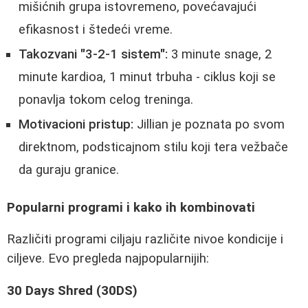
mišićnih grupa istovremeno, povećavajući
efikasnost i štedeći vreme.
Takozvani "3-2-1 sistem":
3 minute snage, 2
minute kardioa, 1 minut trbuha - ciklus koji se
ponavlja tokom celog treninga.
Motivacioni pristup:
Jillian je poznata po svom
direktnom, podsticajnom stilu koji tera vežbače
da guraju granice.
Popularni programi i kako ih kombinovati
Različiti programi ciljaju različite nivoe kondicije i
ciljeve. Evo pregleda najpopularnijih:
30 Days Shred (30DS)