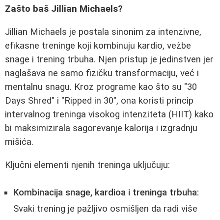
Zašto baš Jillian Michaels?
Jillian Michaels je postala sinonim za intenzivne,
efikasne treninge koji kombinuju kardio, vežbe
snage i trening trbuha. Njen pristup je jedinstven jer
naglašava ne samo fizičku transformaciju, već i
mentalnu snagu. Kroz programe kao što su "30
Days Shred" i "Ripped in 30", ona koristi princip
intervalnog treninga visokog intenziteta (HIIT) kako
bi maksimizirala sagorevanje kalorija i izgradnju
mišića.
Ključni elementi njenih treninga uključuju:
Kombinacija snage, kardioa i treninga trbuha:
Svaki trening je pažljivo osmišljen da radi više