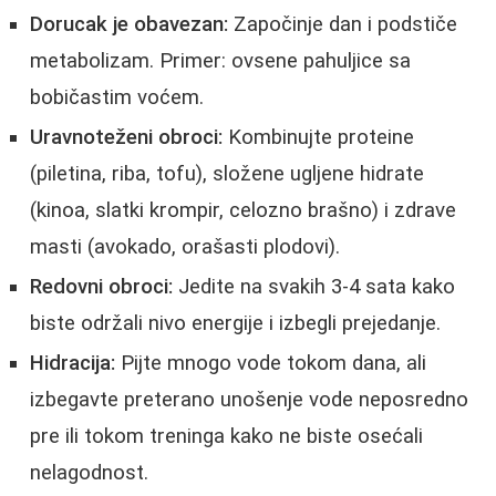
Dorucak je obavezan:
Započinje dan i podstiče
metabolizam. Primer: ovsene pahuljice sa
bobičastim voćem.
Uravnoteženi obroci:
Kombinujte proteine
(piletina, riba, tofu), složene ugljene hidrate
(kinoa, slatki krompir, celozno brašno) i zdrave
masti (avokado, orašasti plodovi).
Redovni obroci:
Jedite na svakih 3-4 sata kako
biste održali nivo energije i izbegli prejedanje.
Hidracija:
Pijte mnogo vode tokom dana, ali
izbegavte preterano unošenje vode neposredno
pre ili tokom treninga kako ne biste osećali
nelagodnost.