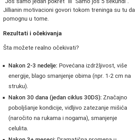
"Još samo jedan pokret" ili "Samo još 5 sekundi".
Jillianin motivacioni govori tokom treninga su tu da
pomognu u tome.
Rezultati i očekivanja
Šta možete realno očekivati?
Nakon 2-3 nedelje:
Povećana izdržljivost, više
energije, blago smanjenje obima (npr. 1-2 cm na
struku).
Nakon 30 dana (jedan ciklus 30DS):
Značajno
poboljšanje kondicije, vidljivo zatezanje mišića
(naročito na rukama i nogama), smanjenje
celulita.
Nakon 3+ meseci:
Dramatična promena u