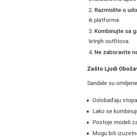
Razmislite o ud
ili platforme.
Kombinujte sa 
letnjih outfitova.
Ne zaboravite na
Zašto Ljudi Oboža
Sandale su omiljene 
Oslobađaju stopa
Lako se kombinuju
Postoje modeli za 
Mogu biti izuzetno