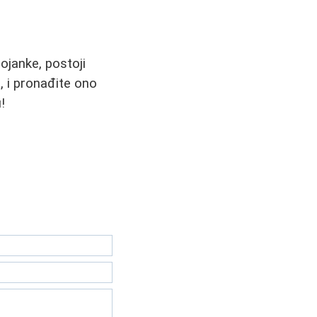
rojanke, postoji
e, i pronađite ono
!