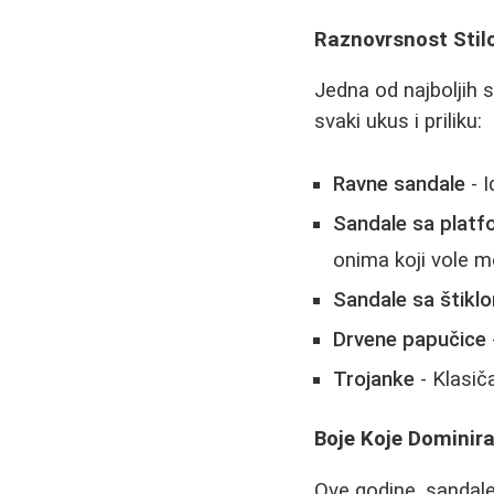
Raznovrsnost Stilo
Jedna od najboljih 
svaki ukus i priliku:
Ravne sandale
- 
Sandale sa plat
onima koji vole m
Sandale sa štikl
Drvene papučice
Trojanke
- Klasiča
Boje Koje Dominir
Ove godine, sandal