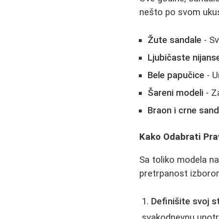
nešto po svom ukusu
Žute sandale
- Sv
Ljubičaste nijans
Bele papučice
- U
Šareni modeli
- Z
Braon i crne sand
Kako Odabrati Pra
Sa toliko modela na
pretrpanost izboro
Definišite svoj st
svakodnevnu upot