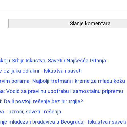
Slanje komentara
koj i Srbiji: Iskustva, Saveti i Najčešća Pitanja
 ožiljaka od akni - Iskustva i saveti
prvim borama: Najbolji tretmani i kreme za mladu kožu
ina: Vodič za pravilnu upotrebu i samostalnu pripremu
: Da li postoji rešenje bez hirurgije?
a - uzroci, saveti i rešenja
nje mladeža i bradavica u Beogradu - Iskustva i saveti