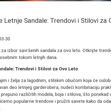
 Letnje Sandale: Trendovi i Stilovi za
03-30
za izbor savršenih sandala za ovo leto. Otkrijte trendo
 posebnim tokom letnjih dana.
ndale: Trendovi i Stilovi za Ovo Leto
 njim i želja za lagodnim, stilskim obućom koja će oslob
van deo letnjeg garderobera, nudeći kombinaciju prakti
e prepuno različitih modela, boja i stilova, što ponekad
žićemo popularne trendove i pružiti savete kako da od
.