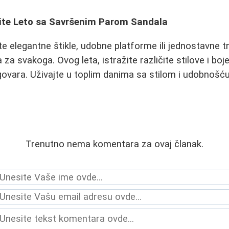
stite Leto sa Savršenim Parom Sandala
ite elegantne štikle, udobne platforme ili jednostavne t
za svakoga. Ovog leta, istražite različite stilove i boj
ovara. Uživajte u toplim danima sa stilom i udobnošću
Trenutno nema komentara za ovaj članak.