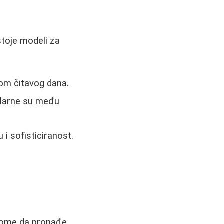
stoje modeli za
om čitavog dana.
pularne su među
 i sofisticiranost.
akome da pronađe