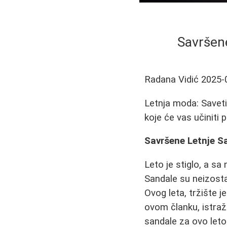
Savršene
Radana Vidić
2025-
Letnja moda: Saveti 
koje će vas učiniti
Savršene Letnje Sa
Leto je stiglo, a sa
Sandale su neizosta
Ovog leta, tržište j
ovom članku, istra
sandale za ovo leto