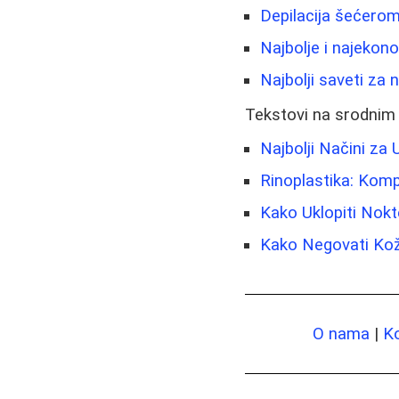
Depilacija šećerom 
Najbolje i najekono
Najbolji saveti za 
Tekstovi na srodnim
Najbolji Načini za
Rinoplastika: Komp
Kako Uklopiti Nok
Kako Negovati Ko
O nama
|
K