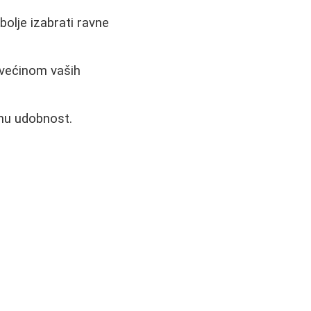
olje izabrati ravne
 većinom vaših
jnu udobnost.