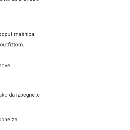
 poput mašnica.
 outfittom.
nove.
kako da izbegnete
dobne za