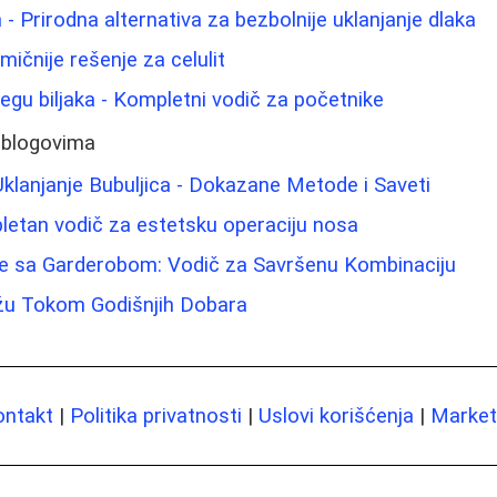
- Prirodna alternativa za bezbolnije uklanjanje dlaka
mičnije rešenje za celulit
negu biljaka - Kompletni vodič za početnike
 blogovima
 Uklanjanje Bubuljica - Dokazane Metode i Saveti
letan vodič za estetsku operaciju nosa
te sa Garderobom: Vodič za Savršenu Kombinaciju
žu Tokom Godišnjih Dobara
ontakt
|
Politika privatnosti
|
Uslovi korišćenja
|
Marketi