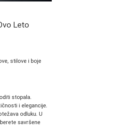
 Ovo Leto
ve, stilove i boje
oditi stopala.
čnosti i elegancije.
 otežava odluku. U
aberete savršene