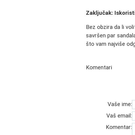
Zaključak: Iskori
Bez obzira da li vol
savršen par sandala 
što vam najviše odg
Komentari
Vaše ime:
Vaš email:
Komentar: