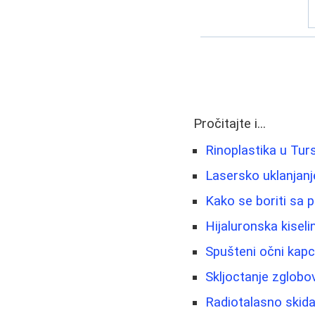
Pročitajte i...
Rinoplastika u Turs
Lasersko uklanjanje
Kako se boriti sa 
Hijaluronska kisel
Spušteni očni kapci
Skljoctanje zglobov
Radiotalasno skida