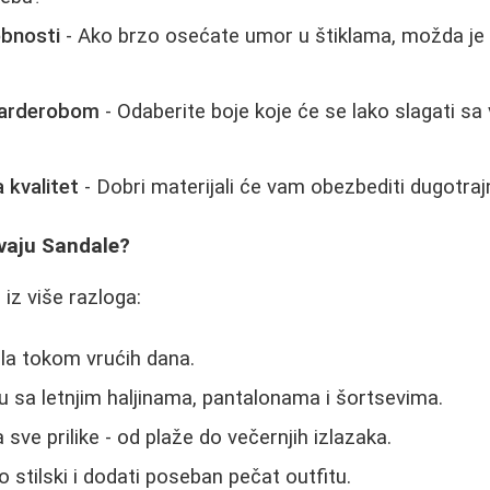
obnosti
- Ako brzo osećate umor u štiklama, možda je b
garderobom
- Odaberite boje koje će se lako slagati sa
 kvalitet
- Dobri materijali će vam obezbediti dugotra
vaju Sandale?
iz više razloga:
la tokom vrućih dana.
 sa letnjim haljinama, pantalonama i šortsevima.
sve prilike - od plaže do večernjih izlazaka.
 stilski i dodati poseban pečat outfitu.