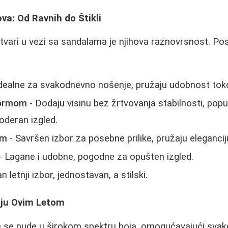
va: Od Ravnih do Štikli
stvari u vezi sa sandalama je njihova raznovrsnost. Po
Idealne za svakodnevno nošenje, pružaju udobnost tok
formom
- Dodaju visinu bez žrtvovanja stabilnosti, po
oderan izgled.
om
- Savršen izbor za posebne prilike, pružaju eleganciju
- Lagane i udobne, pogodne za opušten izgled.
n letnji izbor, jednostavan, a stilski.
aju Ovim Letom
e se nude u širokom spektru boja, omogućavajući sv