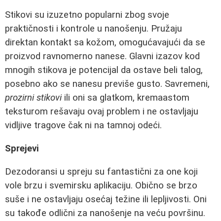
Stikovi su izuzetno popularni zbog svoje
praktičnosti i kontrole u nanošenju. Pružaju
direktan kontakt sa kožom, omogućavajući da se
proizvod ravnomerno nanese. Glavni izazov kod
mnogih stikova je potencijal da ostave beli talog,
posebno ako se nanesu previše gusto. Savremeni,
prozirni stikovi
ili oni sa glatkom, kremaastom
teksturom rešavaju ovaj problem i ne ostavljaju
vidljive tragove čak ni na tamnoj odeći.
Sprejevi
Dezodoransi u spreju su fantastični za one koji
vole brzu i svemirsku aplikaciju. Obično se brzo
suše i ne ostavljaju osećaj težine ili lepljivosti. Oni
su takođe odlični za nanošenje na veću površinu.