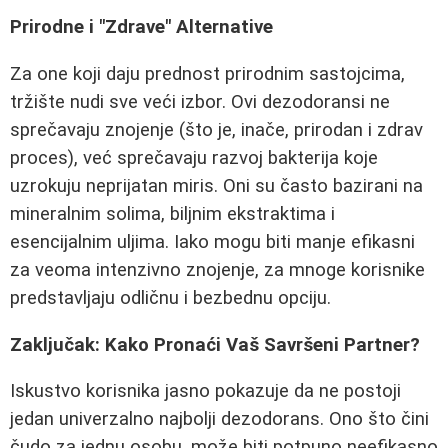
Prirodne i "Zdrave" Alternative
Za one koji daju prednost prirodnim sastojcima,
tržište nudi sve veći izbor. Ovi dezodoransi ne
sprečavaju znojenje (što je, inače, prirodan i zdrav
proces), već sprečavaju razvoj bakterija koje
uzrokuju neprijatan miris. Oni su často bazirani na
mineralnim solima, biljnim ekstraktima i
esencijalnim uljima. Iako mogu biti manje efikasni
za veoma intenzivno znojenje, za mnoge korisnike
predstavljaju odličnu i bezbednu opciju.
Zaključak: Kako Pronaći Vaš Savršeni Partner?
Iskustvo korisnika jasno pokazuje da ne postoji
jedan univerzalno najbolji dezodorans. Ono što čini
čudo za jednu osobu, može biti potpuno neefikasno