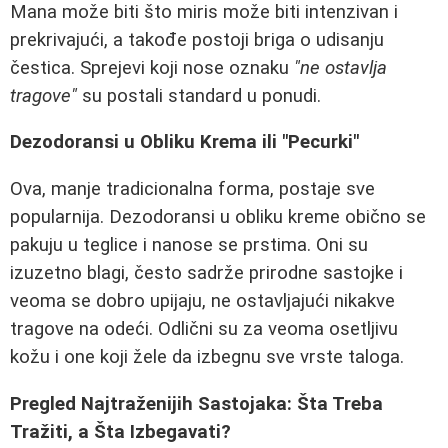
Mana može biti što miris može biti intenzivan i
prekrivajući, a takođe postoji briga o udisanju
čestica. Sprejevi koji nose oznaku
"ne ostavlja
tragove"
su postali standard u ponudi.
Dezodoransi u Obliku Krema ili "Pecurki"
Ova, manje tradicionalna forma, postaje sve
popularnija. Dezodoransi u obliku kreme obično se
pakuju u teglice i nanose se prstima. Oni su
izuzetno blagi, često sadrže prirodne sastojke i
veoma se dobro upijaju, ne ostavljajući nikakve
tragove na odeći. Odlični su za veoma osetljivu
kožu i one koji žele da izbegnu sve vrste taloga.
Pregled Najtraženijih Sastojaka: Šta Treba
Tražiti, a Šta Izbegavati?