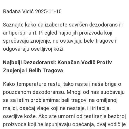
Radana Vidić
2025-11-10
Saznajte kako da izaberete savršen dezodorans ili
antiperspirant. Pregled najboljih proizvoda koji
sprečavaju znojenje, ne ostavljaju bele tragove i
odgovaraju osetljivoj koži.
Najbolji Dezodoransi: Konačan Vodič Protiv
Znojenja i Belih Tragova
Kako temperature rastu, tako raste i naša briga o
pouzdanom dezodoransu. Mnogi od nas suočavaju
se sa istim problemima: beli tragovi na omiljenoj
majici, osećaj vlage koji ne nestaje, ili iritacija
osetljive kože. Ako ste umorni od testiranja bezbroj
proizvoda koji ne ispunjavaju obećanja, ovaj vodič je