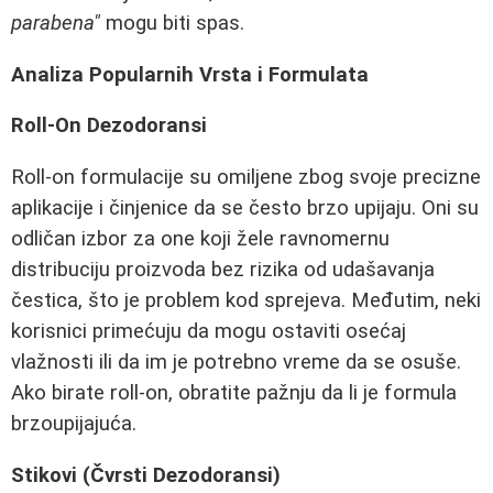
parabena"
mogu biti spas.
Analiza Popularnih Vrsta i Formulata
Roll-On Dezodoransi
Roll-on formulacije su omiljene zbog svoje precizne
aplikacije i činjenice da se često brzo upijaju. Oni su
odličan izbor za one koji žele ravnomernu
distribuciju proizvoda bez rizika od udašavanja
čestica, što je problem kod sprejeva. Međutim, neki
korisnici primećuju da mogu ostaviti osećaj
vlažnosti ili da im je potrebno vreme da se osuše.
Ako birate roll-on, obratite pažnju da li je formula
brzoupijajuća.
Stikovi (Čvrsti Dezodoransi)