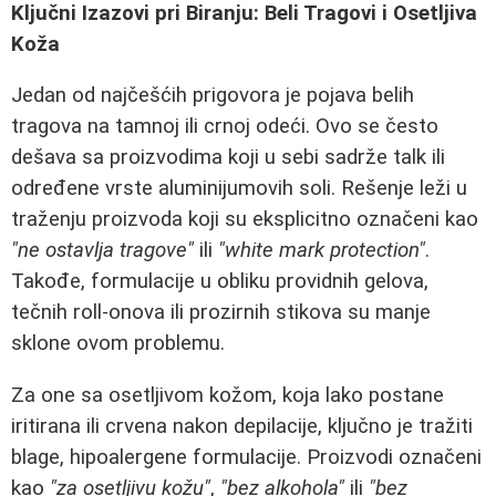
Ključni Izazovi pri Biranju: Beli Tragovi i Osetljiva
Koža
Jedan od najčešćih prigovora je pojava belih
tragova na tamnoj ili crnoj odeći. Ovo se često
dešava sa proizvodima koji u sebi sadrže talk ili
određene vrste aluminijumovih soli. Rešenje leži u
traženju proizvoda koji su eksplicitno označeni kao
"ne ostavlja tragove"
ili
"white mark protection"
.
Takođe, formulacije u obliku providnih gelova,
tečnih roll-onova ili prozirnih stikova su manje
sklone ovom problemu.
Za one sa osetljivom kožom, koja lako postane
iritirana ili crvena nakon depilacije, ključno je tražiti
blage, hipoalergene formulacije. Proizvodi označeni
kao
"za osetljivu kožu"
,
"bez alkohola"
ili
"bez