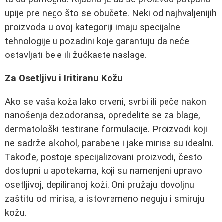
upije pre nego što se obučete. Neki od najhvaljenijih
proizvoda u ovoj kategoriji imaju specijalne
tehnologije u pozadini koje garantuju da neće
ostavljati bele ili žućkaste naslage.
Za Osetljivu i Iritiranu Kožu
Ako se vaša koža lako crveni, svrbi ili peče nakon
nanošenja dezodoransa, opredelite se za blage,
dermatološki testirane formulacije. Proizvodi koji
ne sadrže alkohol, parabene i jake mirise su idealni.
Takođe, postoje specijalizovani proizvodi, često
dostupni u apotekama, koji su namenjeni upravo
osetljivoj, depiliranoj koži. Oni pružaju dovoljnu
zaštitu od mirisa, a istovremeno neguju i smiruju
kožu.