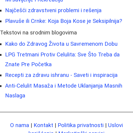
Najčešći zdravstveni problemi i rešenja
Plavuše ili Crnke: Koja Boja Kose je Seksipilnija?
Tekstovi na srodnim blogovima
Kako do Zdravog Života u Savremenom Dobu
LPG Tretmani Protiv Celulita: Sve Što Treba da
Znate Pre Početka
Recepti za zdravu ishranu - Saveti i inspiracija
Anti-Celulit Masaža i Metode Uklanjanja Masnih
Naslaga
O nama
|
Kontakt
|
Politika privatnosti
|
Uslovi