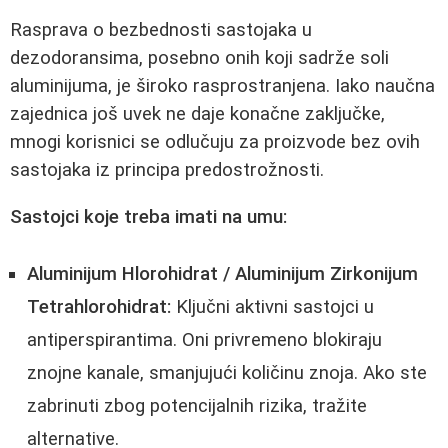
Rasprava o bezbednosti sastojaka u
dezodoransima, posebno onih koji sadrže soli
aluminijuma, je široko rasprostranjena. Iako naučna
zajednica još uvek ne daje konačne zaključke,
mnogi korisnici se odlučuju za proizvode bez ovih
sastojaka iz principa predostrožnosti.
Sastojci koje treba imati na umu:
Aluminijum Hlorohidrat / Aluminijum Zirkonijum
Tetrahlorohidrat:
Ključni aktivni sastojci u
antiperspirantima. Oni privremeno blokiraju
znojne kanale, smanjujući količinu znoja. Ako ste
zabrinuti zbog potencijalnih rizika, tražite
alternative.