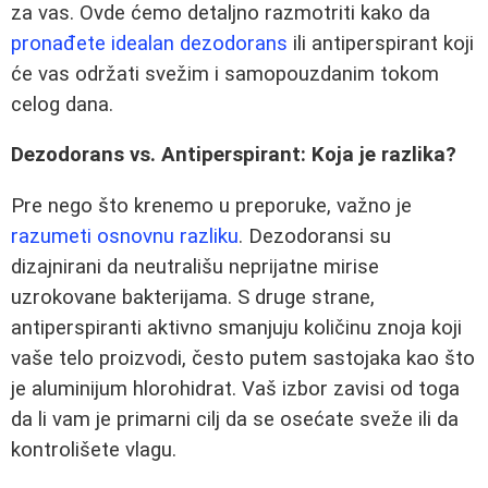
za vas. Ovde ćemo detaljno razmotriti kako da
pronađete idealan dezodorans
ili antiperspirant koji
će vas održati svežim i samopouzdanim tokom
celog dana.
Dezodorans vs. Antiperspirant: Koja je razlika?
Pre nego što krenemo u preporuke, važno je
razumeti osnovnu razliku
. Dezodoransi su
dizajnirani da neutrališu neprijatne mirise
uzrokovane bakterijama. S druge strane,
antiperspiranti aktivno smanjuju količinu znoja koji
vaše telo proizvodi, često putem sastojaka kao što
je aluminijum hlorohidrat. Vaš izbor zavisi od toga
da li vam je primarni cilj da se osećate sveže ili da
kontrolišete vlagu.