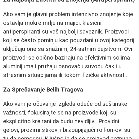
Ako vam je glavni problem intenzivno znojenje koje
ostavlja mokre mrlje na majici, klasični
antiperspiranti su vaš najbolji saveznik. Proizvodi
koji se često pominju kao pouzdani u ovoj kategoriji
uključuju one sa snažnim, 24-satnim dejstvom. Ovi
proizvodi se obično baziraju na efektivnim solima
aluminijuma i pružaju osnovaču suvoću čak i u
stresnim situacijama ili tokom fizičke aktivnosti.
Za Sprečavanje Belih Tragova
Ako vam je očuvanje izgleda odeće od suštinske
važnosti, fokusirajte se na proizvode koji su
eksplicitno kreirani da budu nevidljivi. Providni
gelovi, prozirni stikovi i brzoupijajući roll-on-ovi su
tu da pomognu. Ključno je da se proizvod potpuno