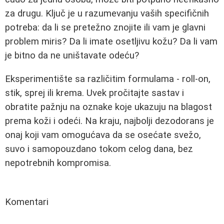
za drugu. Ključ je u razumevanju vaših specifičnih
potreba: da li se pretežno znojite ili vam je glavni
problem miris? Da li imate osetljivu kožu? Da li vam
je bitno da ne uništavate odeću?
Eksperimentište sa različitim formulama - roll-on,
stik, sprej ili krema. Uvek pročitajte sastav i
obratite pažnju na oznake koje ukazuju na blagost
prema koži i odeći. Na kraju, najbolji dezodorans je
onaj koji vam omogućava da se osećate svežo,
suvo i samopouzdano tokom celog dana, bez
nepotrebnih kompromisa.
Komentari