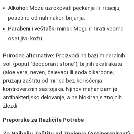
Alkohol:
Može uzrokovati peckanje ili iritaciju,
posebno odmah nakon brijanja.
Parabeni i veštački mirisi:
Mogu iritirati veoma
osetljivu kožu.
Prirodne alternative:
Proizvodi na bazi mineralnih
soli (poput "deodorant stone"), biljnih ekstrakata
(aloe vera, neven, čajevac) ili soda bikarbone,
pružaju zaštitu od mirisa bez korišćenja
kontroverznih sastojaka. Njihov mehanizam je
antibakterijsko delovanje, a ne blokiranje znojnih
žlezdi.
Preporuke za Različite Potrebe
Za Najbolju Zaštitu od Znojenja (Antiperspirant)