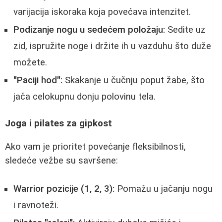
varijacija iskoraka koja povećava intenzitet.
Podizanje nogu u sedećem položaju:
Sedite uz
zid, ispružite noge i držite ih u vazduhu što duže
možete.
"Paciji hod":
Skakanje u čučnju poput žabe, što
jača celokupnu donju polovinu tela.
Joga i pilates za gipkost
Ako vam je prioritet povećanje fleksibilnosti,
sledeće vežbe su savršene:
Warrior pozicije (1, 2, 3):
Pomažu u jačanju nogu
i ravnoteži.