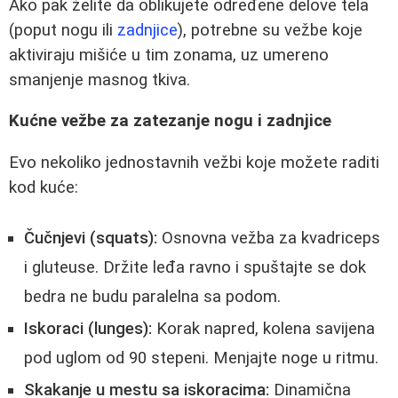
Ako pak želite da oblikujete određene delove tela
(poput nogu ili
zadnjice
), potrebne su vežbe koje
aktiviraju mišiće u tim zonama, uz umereno
smanjenje masnog tkiva.
Kućne vežbe za zatezanje nogu i zadnjice
Evo nekoliko jednostavnih vežbi koje možete raditi
kod kuće:
Čučnjevi (squats):
Osnovna vežba za kvadriceps
i gluteuse. Držite leđa ravno i spuštajte se dok
bedra ne budu paralelna sa podom.
Iskoraci (lunges):
Korak napred, kolena savijena
pod uglom od 90 stepeni. Menjajte noge u ritmu.
Skakanje u mestu sa iskoracima:
Dinamična