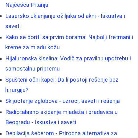
Najčešća Pitanja
Lasersko uklanjanje ožiljaka od akni - Iskustva i
saveti
Kako se boriti sa prvim borama: Najbolji tretmani i
kreme za mladu kožu
Hijaluronska kiselina: Vodič za pravilnu upotrebu i
samostalnu pripremu
Spušteni očni kapci: Da li postoji rešenje bez
hirurgije?
Skljoctanje zglobova - uzroci, saveti i rešenja
Radiotalasno skidanje mladeža i bradavica u
Beogradu - Iskustva i saveti
Depilacija šećerom - Prirodna alternativa za