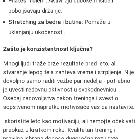
Pilates "roleri":
Aktiviraju duboke mišiće i
poboljšavaju držanje.
Stretching za bedra i butine:
Pomaže u
uklanjanju ukočenosti.
Zašto je konzistentnost ključna?
Mnogi ljudi traže brze rezultate pred leto, ali
stvaranje lepog tela zahteva vreme i strpljenje. Nije
dovoljno samo raditi vežbe par nedelja - potrebno
je uvesti redovnu aktivnost u svakodnevnicu.
Osećaj zadovoljstva nakon treninga i svest o
sopstvenom napretku motivisaće vas da nastavite.
Iskoristite leto kao motivaciju, ali nemojte očekivati
preokaz u kratkom roku. Kvalitetan trening i
pravilna ishrana donose dugoročne rezultate.