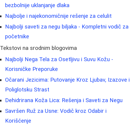
bezbolnije uklanjanje dlaka
Najbolje i najekonomičnije rešenje za celulit
Najbolji saveti za negu biljaka - Kompletni vodič za
početnike
Tekstovi na srodnim blogovima
Najbolji Nega Tela za Osetljivu i Suvu Kožu -
Korisničke Preporuke
Očarani Jezicima: Putovanje Kroz Ljubav, Izazove i
Poliglotsku Strast
Dehidrirana Koža Lica: Rešenja i Saveti za Negu
Savršen Ruž za Usne: Vodič kroz Odabir i
Korišćenje