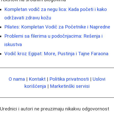
Kompletan vodič za negu lica: Kada početi i kako
održavati zdravu kožu
Pilates: Kompletan Vodič za Početnike i Napredne
Problemi sa filerima u podočnjacima: Rešenja i
iskustva
Vodič kroz Egipat: More, Pustinja i Tajne Faraona
O nama
|
Kontakt
|
Politika privatnosti
|
Uslovi
korišćenja
|
Marketinški servisi
Urednici i autori ne preuzimaju nikakvu odgovornost