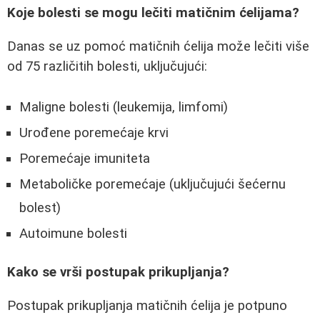
Koje bolesti se mogu lečiti matičnim ćelijama?
Danas se uz pomoć matičnih ćelija može lečiti više
od 75 različitih bolesti, uključujući:
Maligne bolesti (leukemija, limfomi)
Urođene poremećaje krvi
Poremećaje imuniteta
Metaboličke poremećaje (uključujući šećernu
bolest)
Autoimune bolesti
Kako se vrši postupak prikupljanja?
Postupak prikupljanja matičnih ćelija je potpuno