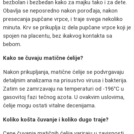
bezbolan i bezbedan kako za majku tako i za dete.
Obavlja se neposredno nakon porođaja, nakon
presecanja pupčane vrpce, i traje svega nekoliko
minuta. Krv se prikuplja iz dela pupčane vrpce koji je
spojen na placentu, bez ikakvog kontakta sa
bebom.
Kako se čuvaju matične ćelije?
Nakon prikupljanja, matične ćelije se podvrgavaju
detaljnim analizama na prisustvo virusa i bakterija.
Zatim se zamrzavaju na temperaturi od -196°C u
gasovitoj fazi tečnog azota. U ovakvim uslovima,
ćelije mogu ostati vitalne decenijama.
Koliko košta čuvanje i koliko dugo traje?
Cene čuvanja matičnih ćelija variraju u zavisnosti