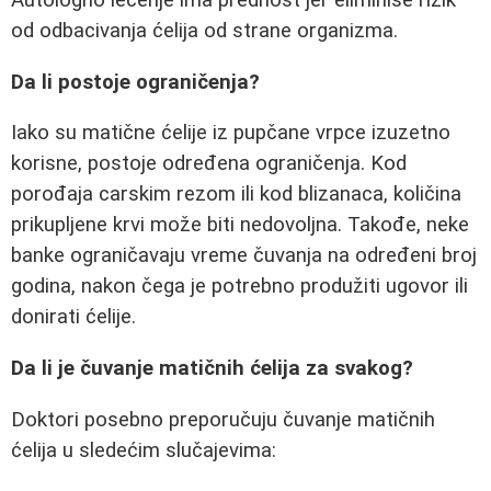
Autologno lečenje ima prednost jer eliminiše rizik
od odbacivanja ćelija od strane organizma.
Da li postoje ograničenja?
Iako su matične ćelije iz pupčane vrpce izuzetno
korisne, postoje određena ograničenja. Kod
porođaja carskim rezom ili kod blizanaca, količina
prikupljene krvi može biti nedovoljna. Takođe, neke
banke ograničavaju vreme čuvanja na određeni broj
godina, nakon čega je potrebno produžiti ugovor ili
donirati ćelije.
Da li je čuvanje matičnih ćelija za svakog?
Doktori posebno preporučuju čuvanje matičnih
ćelija u sledećim slučajevima: