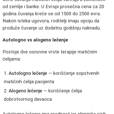
od zemlje i banke. U Evropi prosečna cena za 20
godina čuvanja kreće se od 1500 do 2500 evra.
Nakon isteka ugovora, roditelji imaju opciju da
produže čuvanje uz dodatnu godišnju naknadu.
Autologno vs alogeno lečenje
Postoje dve osnovne vrste terapije matičnim
ćelijama:
Autologno lečenje
— korišćenje sopstvenih
matičnih ćelija pacijenta
Alogeno lečenje
— korišćenje ćelija
dobrotvornog davaoca