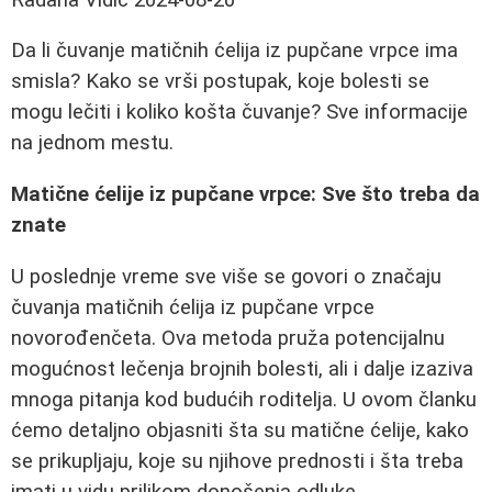
Da li čuvanje matičnih ćelija iz pupčane vrpce ima
smisla? Kako se vrši postupak, koje bolesti se
mogu lečiti i koliko košta čuvanje? Sve informacije
na jednom mestu.
Matične ćelije iz pupčane vrpce: Sve što treba da
znate
U poslednje vreme sve više se govori o značaju
čuvanja matičnih ćelija iz pupčane vrpce
novorođenčeta. Ova metoda pruža potencijalnu
mogućnost lečenja brojnih bolesti, ali i dalje izaziva
mnoga pitanja kod budućih roditelja. U ovom članku
ćemo detaljno objasniti šta su matične ćelije, kako
se prikupljaju, koje su njihove prednosti i šta treba
imati u vidu prilikom donošenja odluke.