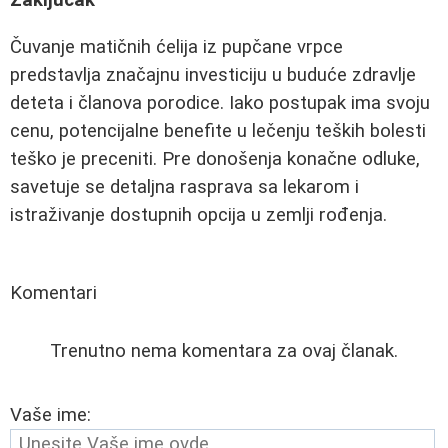
Zaključak
Čuvanje matičnih ćelija iz pupčane vrpce
predstavlja značajnu investiciju u buduće zdravlje
deteta i članova porodice. Iako postupak ima svoju
cenu, potencijalne benefite u lečenju teških bolesti
teško je preceniti. Pre donošenja konačne odluke,
savetuje se detaljna rasprava sa lekarom i
istraživanje dostupnih opcija u zemlji rođenja.
Komentari
Trenutno nema komentara za ovaj članak.
Vaše ime: