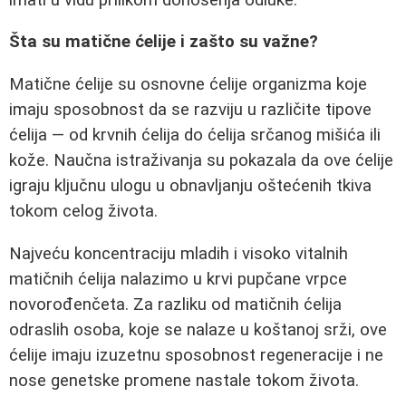
Šta su matične ćelije i zašto su važne?
Matične ćelije su osnovne ćelije organizma koje
imaju sposobnost da se razviju u različite tipove
ćelija — od krvnih ćelija do ćelija srčanog mišića ili
kože. Naučna istraživanja su pokazala da ove ćelije
igraju ključnu ulogu u obnavljanju oštećenih tkiva
tokom celog života.
Najveću koncentraciju mladih i visoko vitalnih
matičnih ćelija nalazimo u krvi pupčane vrpce
novorođenčeta. Za razliku od matičnih ćelija
odraslih osoba, koje se nalaze u koštanoj srži, ove
ćelije imaju izuzetnu sposobnost regeneracije i ne
nose genetske promene nastale tokom života.