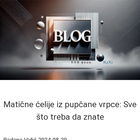
Matične ćelije iz pupčane vrpce: Sve
što treba da znate
Radana Vidić
2024-08-20