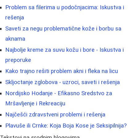
Problem sa filerima u podočnjacima: Iskustva i
rešenja
Saveti za negu problematične kože i borbu sa
aknama
Najbolje kreme za suvu kožu i bore - Iskustva i
preporuke
Kako trajno rešiti problem akni i fleka na licu
Skljoctanje zglobova - uzroci, saveti i rešenja
Nordijsko Hodanje - Efikasno Sredstvo za
Mršavljenje i Rekreaciju
Najčešći zdravstveni problemi i rešenja
Plavuše ili Crnke: Koja Boja Kose je Seksipilnija?
Tekstovi na srodnim blogovima