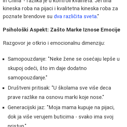
in China' - razlika je u kontroli kvaliteta. Jeftina
kineska roba na pijaci i kvalitetna kineska roba za
poznate brendove su
dva različita sveta
."
Psihološki Aspekt: Zašto Marke Iznose Emocije
Razgovor je otkrio i emocionalnu dimenziju:
Samopouzdanje: "Neke žene se osećaju lepše u
skupoj odeći, što im daje dodatno
samopouzdanje."
Društveni pritisak: "U školama sve više deca
prave razlike na osnovu marki koje nose."
Generacijski jaz: "Moja mama kupuje na pijaci,
dok ja više verujem buticima - svako ima svoj
pristup."