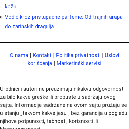
kožu
Vodič kroz pristupačne parfeme: Od trajnih arapa
do zarinskih dragulja
O nama
|
Kontakt
|
Politika privatnosti
|
Uslovi
korišćenja
|
Marketinški servisi
Urednici i autori ne preuzimaju nikakvu odgovornost
za bilo kakve greške ili propuste u sadržaju ovog
sajta. Informacije sadržane na ovom sajtu pružaju se
u stanju „takvom kakve jesu“, bez garancija u pogledu
njihove potpunosti, tačnosti, korisnosti ili