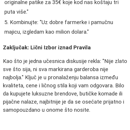
originalne patike za 35€ koje kod nas koštaju tri
puta više."
Kombinujte: "Uz dobre farmerke i pamučnu
majicu, izgledam kao milion dolara."
Zaključak: Lični Izbor iznad Pravila
Kao što je jedna učesnica diskusije rekla: "Nije zlato
sve što sija, ni sva markirana garderoba nije
najbolja." Ključ je u pronalaženju balansa između
kvaliteta, cene i ličnog stila koji vam odgovara. Bilo
da kupujete luksuzne brendove, butičke komade ili
pijačne nalaze, najbitnije je da se osećate prijatno i
samopouzdano u onome što nosite.