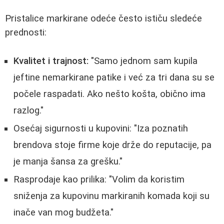
Pristalice markirane odeće često ističu sledeće
prednosti:
Kvalitet i trajnost:
"Samo jednom sam kupila
jeftine nemarkirane patike i već za tri dana su se
počele raspadati. Ako nešto košta, obično ima
razlog."
Osećaj sigurnosti u kupovini: "Iza poznatih
brendova stoje firme koje drže do reputacije, pa
je manja šansa za grešku."
Rasprodaje kao prilika: "Volim da koristim
sniženja za kupovinu markiranih komada koji su
inače van mog budžeta."