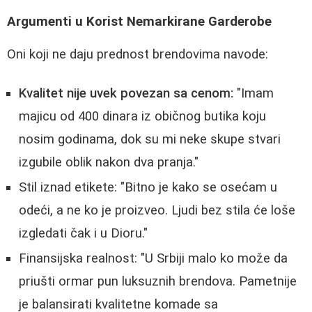
Argumenti u Korist Nemarkirane Garderobe
Oni koji ne daju prednost brendovima navode:
Kvalitet nije uvek povezan sa cenom:
"Imam
majicu od 400 dinara iz običnog butika koju
nosim godinama, dok su mi neke skupe stvari
izgubile oblik nakon dva pranja."
Stil iznad etikete: "Bitno je kako se osećam u
odeći, a ne ko je proizveo. Ljudi bez stila će loše
izgledati čak i u Dioru."
Finansijska realnost: "U Srbiji malo ko može da
priušti ormar pun luksuznih brendova. Pametnije
je balansirati kvalitetne komade sa