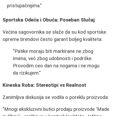
pristupačnijima."
Sportska Odeća i Obuća: Poseban Slučaj
Većina sagovornika se slaže da su kod sportske
opreme brendovi često garant boljeg kvaliteta:
"Patike moraju biti markirane ne zbog
imena, već zbog udobnosti i podrške.
Provodim ceo dan na nogama i ne mogu
da rizikujem."
Kineska Roba: Stereotipi vs Realnost
Zanimljiva diskusija se vodila o poreklu proizvoda:
"Mnogi ekskluzivni butici prodaju proizvode 'Made