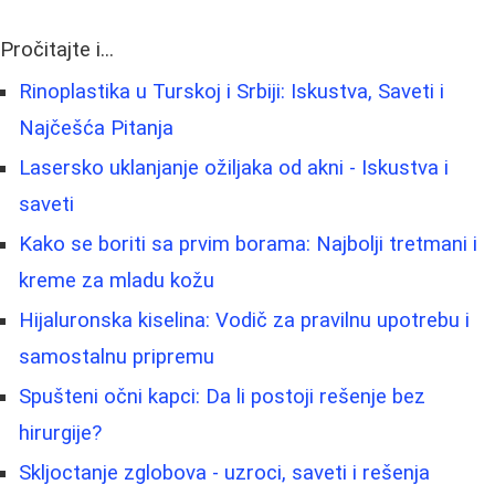
Pročitajte i...
Rinoplastika u Turskoj i Srbiji: Iskustva, Saveti i
Najčešća Pitanja
Lasersko uklanjanje ožiljaka od akni - Iskustva i
saveti
Kako se boriti sa prvim borama: Najbolji tretmani i
kreme za mladu kožu
Hijaluronska kiselina: Vodič za pravilnu upotrebu i
samostalnu pripremu
Spušteni očni kapci: Da li postoji rešenje bez
hirurgije?
Skljoctanje zglobova - uzroci, saveti i rešenja