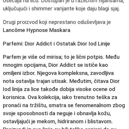
osećaja na licu. Dostupan je u različitim nijansama,
uključujući i shimmer varijante koje daju blagi sjaj.
Drugi proizvod koji neprestano oduševljava je
Lancôme Hypnose Maskara
Parfemi: Dior Addict i Ostatak Dior Iod Linije
Parfem je više od mirisa; to je lični potpis. Među
mnogim opcijama,
Dior Addict
se ističe kao
omiljeni izbor. Njegova kompleksna, zavodljiva
nota ostavlja trajan utisak. Međutim, čitava
Dior
Iod linija za lice
takođe dobija visoke ocene od
korisnica. Ova kolekcija, iako trenutno teška za
pronaći na tržištu, smatra se fenomenalnom zbog
svoje sposobnosti da neguje i obnavlja kožu,
ostavljajući je mekom, hidriranom i blistavom.