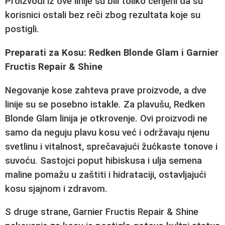
Proizvodi iz ove linije su bili toliko cenjeni da su
korisnici ostali bez reči zbog rezultata koje su
postigli.
Preparati za Kosu: Redken Blonde Glam i Garnier
Fructis Repair & Shine
Negovanje kose zahteva prave proizvode, a dve
linije su se posebno istakle. Za plavušu,
Redken
Blonde Glam
linija je otkrovenje. Ovi proizvodi ne
samo da neguju plavu kosu već i održavaju njenu
svetlinu i vitalnost, sprečavajući žućkaste tonove i
suvoću. Sastojci poput hibiskusa i ulja semena
maline pomažu u zaštiti i hidrataciji, ostavljajući
kosu sjajnom i zdravom.
S druge strane,
Garnier Fructis Repair & Shine