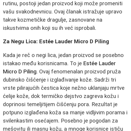
rutinu, postoji jedan proizvod koji može promeniti
vašu svakodnevnicu. Ovaj članak istražuje upravo
takve kozmetičke dragulje, zasnovane na
iskustvima onih koji su ih već isprobali.
Za Negu Lica: Estée Lauder Micro D Piling
Kada je reč o negi lica, jedan proizvod se posebno
istakao među korisnicama. To je
Estée Lauder
Micro D Piling
. Ovaj fenomenalan proizvod pruža
dubinsko čišćenje i izglađivanje kože. Sadrži tri
vrste pilirajućih čestica koje nežno uklanjaju mrtve
ćelije kože, dok termičko dejstvo zagreva kožu i
doprinosi temeljitijem čišćenju pora. Rezultat je
potpuno izglađena koža sa manje vidljivim porama i
svilenkastim osećajem. Posebno je pogodan za
mešovitu ili masnu kožu, a mnoge korisnice ističu