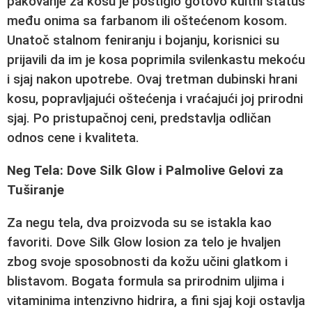
pakovanje za kosu je postiglo gotovo kultni status
među onima sa farbanom ili oštećenom kosom.
Unatoč stalnom feniranju i bojanju, korisnici su
prijavili da im je kosa poprimila svilenkastu mekoću
i sjaj nakon upotrebe. Ovaj tretman dubinski hrani
kosu, popravljajući oštećenja i vraćajući joj prirodni
sjaj. Po pristupačnoj ceni, predstavlja odličan
odnos cene i kvaliteta.
Neg Tela: Dove Silk Glow i Palmolive Gelovi za
Tuširanje
Za negu tela, dva proizvoda su se istakla kao
favoriti.
Dove Silk Glow losion za telo
je hvaljen
zbog svoje sposobnosti da kožu učini glatkom i
blistavom. Bogata formula sa prirodnim uljima i
vitaminima intenzivno hidrira, a fini sjaj koji ostavlja