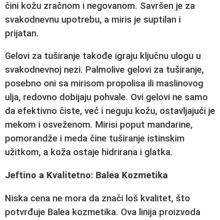
čini kožu zračnom i negovanom. Savršen je za
svakodnevnu upotrebu, a miris je suptilan i
prijatan.
Gelovi za tuširanje takođe igraju ključnu ulogu u
svakodnevnoj nezi.
Palmolive gelovi za tuširanje
,
posebno oni sa mirisom propolisa ili maslinovog
ulja, redovno dobijaju pohvale. Ovi gelovi ne samo
da efektivno čiste, već i neguju kožu, ostavljajući je
mekom i osveženom. Mirisi poput mandarine,
pomorandže i meda čine tuširanje istinskim
užitkom, a koža ostaje hidrirana i glatka.
Jeftino a Kvalitetno: Balea Kozmetika
Niska cena ne mora da znači loš kvalitet, što
potvrđuje
Balea kozmetika
. Ova linija proizvoda