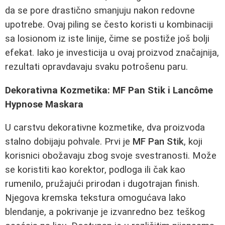
da se pore drastično smanjuju nakon redovne
upotrebe. Ovaj piling se često koristi u kombinaciji
sa losionom iz iste linije, čime se postiže još bolji
efekat. Iako je investicija u ovaj proizvod značajnija,
rezultati opravdavaju svaku potrošenu paru.
Dekorativna Kozmetika: MF Pan Stik i Lancôme
Hypnose Maskara
U carstvu dekorativne kozmetike, dva proizvoda
stalno dobijaju pohvale. Prvi je
MF Pan Stik
, koji
korisnici obožavaju zbog svoje svestranosti. Može
se koristiti kao korektor, podloga ili čak kao
rumenilo, pružajući prirodan i dugotrajan finish.
Njegova kremska tekstura omogućava lako
blendanje, a pokrivanje je izvanredno bez teškog