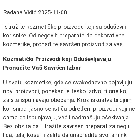
Radana Vidić
2025-11-08
Istražite kozmetičke proizvode koji su oduševili
korisnike. Od negovih preparata do dekorativne
kozmetike, pronađite savršen proizvod za vas.
Kozmetički Proizvodi koji Oduševljavaju:
Pronađite Vaš Savršen Izbor
U svetu kozmetike, gde se svakodnevno pojavljuju
novi proizvodi, ponekad je teško izdvojiti one koji
zaista ispunjavaju obećanja. Kroz iskustva brojnih
korisnica, jasno se ističu određeni proizvodi koji ne
samo da ispunjavaju, već i nadmašuju očekivanja.
Bez obzira da li tražite savršen preparat za negu
lica, tela, kose ili želite da unapredite svoj šmink