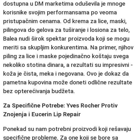
dostupna u DM marketima oduševila je mnoge
korisnike svojim performansama po veoma
pristupačnim cenama. Od krema za lice, maski,
pilingova do gelova za tuširanje i losiona za telo,
Balea nudi širok spektar proizvoda koji se mogu
meriti sa skupljim konkurentima. Na primer, njihov
piling za lice i maske pojedinačno koštaju svega
nekoliko stotina dinara, a rezultati su impresivni -
koža je čista, meka i negovana. Ovo je dokaz da
pametna kupovina može doneti odlične rezultate
bez opterećivanja budžeta.
Za Specifične Potrebe: Yves Rocher Protiv
Znojenja i Eucerin Lip Repair
Ponekad su nam potrebni proizvodi koji rešavaju
specifične probleme. Za one koji se bore sa