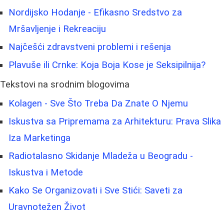
Nordijsko Hodanje - Efikasno Sredstvo za
Mršavljenje i Rekreaciju
Najčešći zdravstveni problemi i rešenja
Plavuše ili Crnke: Koja Boja Kose je Seksipilnija?
Tekstovi na srodnim blogovima
Kolagen - Sve Što Treba Da Znate O Njemu
Iskustva sa Pripremama za Arhitekturu: Prava Slika
Iza Marketinga
Radiotalasno Skidanje Mladeža u Beogradu -
Iskustva i Metode
Kako Se Organizovati i Sve Stići: Saveti za
Uravnotežen Život