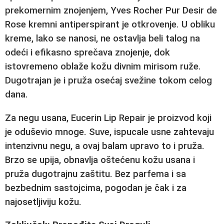
prekomernim znojenjem,
Yves Rocher Pur Desir de
Rose
kremni antiperspirant je otkrovenje. U obliku
kreme, lako se nanosi, ne ostavlja beli talog na
odeći i efikasno sprečava znojenje, dok
istovremeno oblaže kožu divnim mirisom ruže.
Dugotrajan je i pruža osećaj svežine tokom celog
dana.
Za negu usana,
Eucerin Lip Repair
je proizvod koji
je oduševio mnoge. Suve, ispucale usne zahtevaju
intenzivnu negu, a ovaj balam upravo to i pruža.
Brzo se upija, obnavlja oštećenu kožu usana i
pruža dugotrajnu zaštitu. Bez parfema i sa
bezbednim sastojcima, pogodan je čak i za
najosetljiviju kožu.