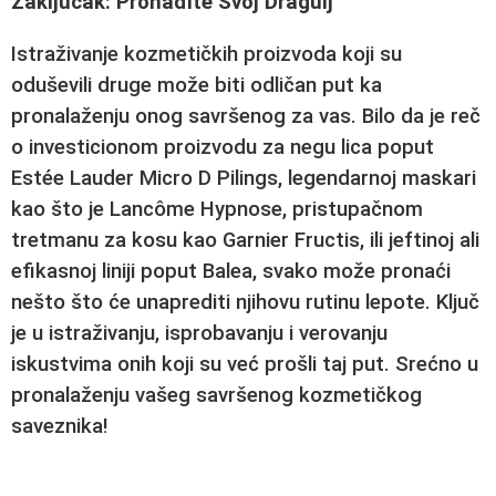
Zaključak: Pronađite Svoj Dragulj
Istraživanje kozmetičkih proizvoda koji su
oduševili druge može biti odličan put ka
pronalaženju onog savršenog za vas. Bilo da je reč
o investicionom proizvodu za negu lica poput
Estée Lauder Micro D Pilings, legendarnoj maskari
kao što je Lancôme Hypnose, pristupačnom
tretmanu za kosu kao Garnier Fructis, ili jeftinoj ali
efikasnoj liniji poput Balea, svako može pronaći
nešto što će unaprediti njihovu rutinu lepote. Ključ
je u istraživanju, isprobavanju i verovanju
iskustvima onih koji su već prošli taj put. Srećno u
pronalaženju vašeg savršenog kozmetičkog
saveznika!