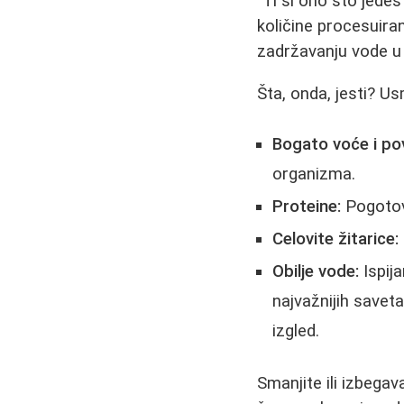
"Ti si ono što jedeš
količine procesuiran
zadržavanju vode u
Šta, onda, jesti? Us
Bogato voće i po
organizma.
Proteine:
Pogotovo
Celovite žitarice:
Obilje vode:
Ispij
najvažnijih savet
izgled.
Smanjite ili izbega