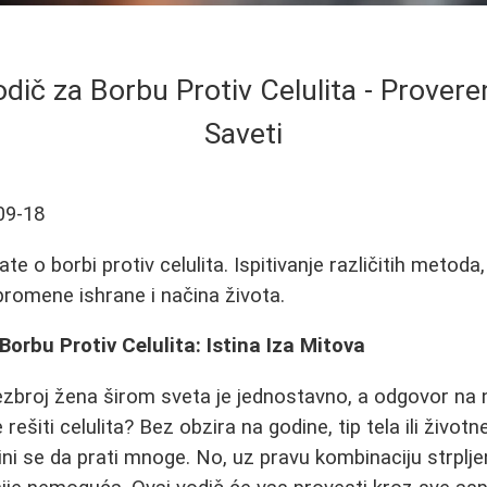
ič za Borbu Protiv Celulita - Prover
Saveti
09-18
e o borbi protiv celulita. Ispitivanje različitih metoda,
romene ishrane i načina života.
orbu Protiv Celulita: Istina Iza Mitova
ezbroj žena širom sveta je jednostavno, a odgovor na 
rešiti celulita? Bez obzira na godine, tip tela ili životn
ni se da prati mnoge. No, uz pravu kombinaciju strpljen