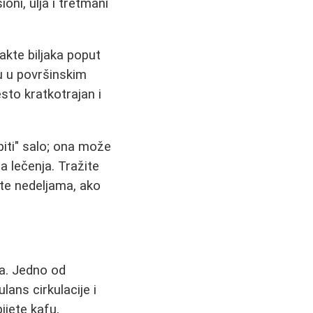
oni, ulja i tretmani
rakte biljaka poput
ju u površinskim
sto kratkotrajan i
piti" salo; ona može
 lečenja. Tražite
te nedeljama, ako
a. Jedno od
lans cirkulacije i
jete kafu,