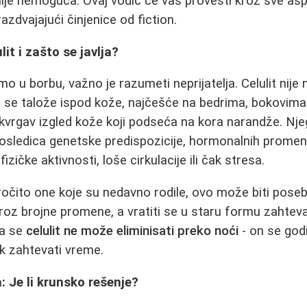
nije nemoguća. Ovaj vodič će vas provesti kroz sve as
azdvajajući činjenice od fiction.
lit i zašto se javlja?
 u borbu, važno je razumeti neprijatelja. Celulit nije 
se talože ispod kože, najčešće na bedrima, bokovima i
 kvrgav izgled kože koji podseća na kora narandže. Nj
posledica genetske predispozicije, hormonalnih promen
izičke aktivnosti, loše cirkulacije ili čak stresa.
čito one koje su nedavno rodile, ovo može biti posebn
roz brojne promene, a vratiti se u staru formu zahteva
da se
celulit ne može eliminisati preko noći
- on se god
k zahtevati vreme.
: Je li krunsko rešenje?