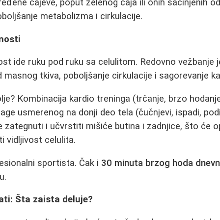
ređene čajeve, poput zelenog čaja ili onih sačinjenih 
poboljšanje metabolizma i cirkulacije.
nosti
ost ide ruku pod ruku sa celulitom. Redovno vežbanje
 masnog tkiva, poboljšanje cirkulacije i sagorevanje kal
je? Kombinacija kardio treninga (trčanje, brzo hodanje,
snage usmerenog na donji deo tela (čučnjevi, ispadi, po
je zategnuti i učvrstiti mišiće butina i zadnjice, što će o
 vidljivost celulita.
esionalni sportista. Čak i
30 minuta brzog hoda dnev
u.
ti: Šta zaista deluje?