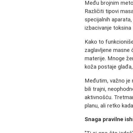
Među brojnim met
Različiti tipovi ma
specijalnih aparata,
izbacivanje toksina
Kako to funkcioniš
zaglavljene masne će
materije. Mnoge že
koža postaje glađa, 
Međutim, važno je
bili trajni, neopho
aktivnošću. Tretma
planu, ali retko ka
Snaga pravilne ish