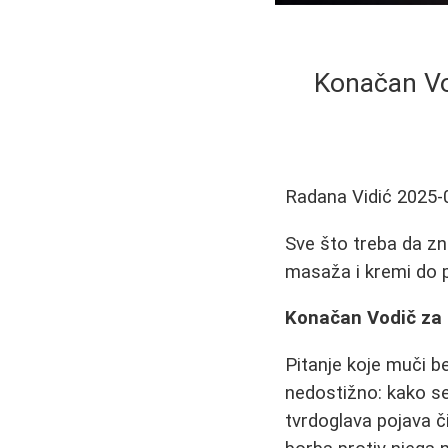
Konačan Vod
Radana Vidić
2025-
Sve što treba da znat
masaža i kremi do p
Konačan Vodič za B
Pitanje koje muči b
nedostižno: kako se 
tvrdoglava pojava či