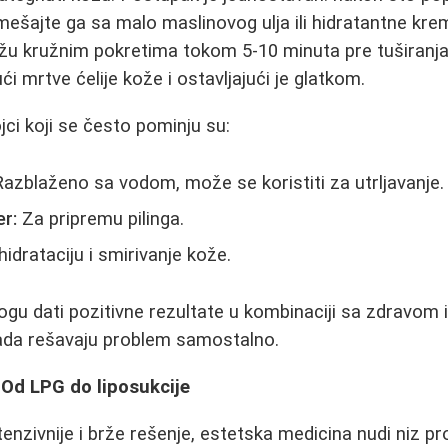
mešajte ga sa malo maslinovog ulja ili hidratantne krem
kožu kružnim pokretima tokom 5-10 minuta pre tuširanj
jući mrtve ćelije kože i ostavljajući je glatkom.
jci koji se često pominju su:
azblaženo sa vodom, može se koristiti za utrljavanje.
er:
Za pripremu pilinga.
idrataciju i smirivanje kože.
u dati pozitivne rezultate u kombinaciji sa zdravom 
ada rešavaju problem samostalno.
 Od LPG do liposukcije
tenzivnije i brže rešenje, estetska medicina nudi niz p