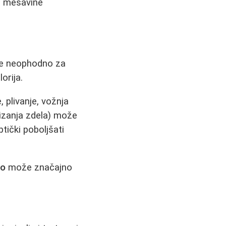
od mešavine
 je neophodno za
orija.
 plivanje, vožnja
dizanja zdela) može
ptički poboljšati
no
može značajno