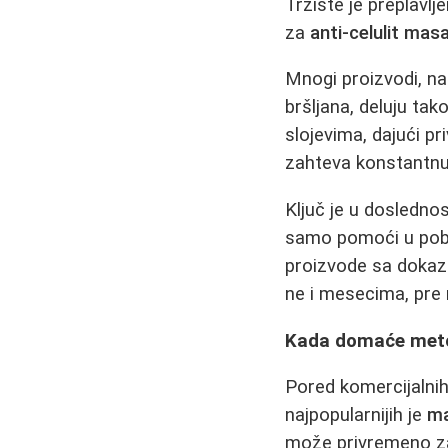
Tržište je preplavlj
za
anti-celulit mas
Mnogi proizvodi, nar
bršljana, deluju tak
slojevima, dajući p
zahteva konstantnu
Ključ je u dosledno
samo pomoći u pobol
proizvode sa dokaza
ne i mesecima, pre 
Kada domaće metod
Pored komercijalni
najpopularnijih je
ma
može privremeno za