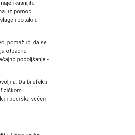
najefikasnijih.
 ona uz pomoć
aslage i potaknu
ivo, pomažući da se
anja otpadne
ačajno poboljšanje -
voljna. Da bi efekti
 fizičkom
k ili podrška većem