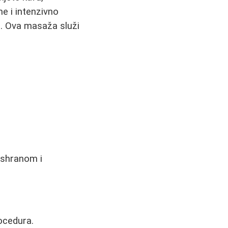
e i intenzivno
a. Ova masaža služi
ishranom i
rocedura.