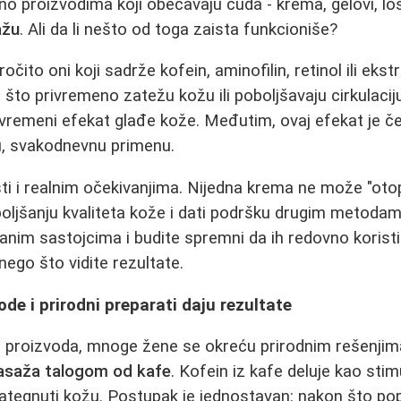
eno proizvodima koji obećavaju čuda - krema, gelovi, losi
ažu
. Ali da li nešto od toga zaista funkcioniše?
očito oni koji sadrže kofein, aminofilin, retinol ili ekst
o što privremeno zatežu kožu ili poboljšavaju cirkulaci
rivremeni efekat glađe kože. Međutim, ovaj efekat je če
, svakodnevnu primenu.
sti i realnim očekivanjima. Nijedna krema ne može "oto
jšanju kvaliteta kože i dati podršku drugim metodama
nim sastojcima i budite spremni da ih redovno koristi
nego što vidite rezultate.
e i prirodni preparati daju rezultate
h proizvoda, mnoge žene se okreću prirodnim rešenjim
saža talogom od kafe
. Kofein iz kafe deluje kao stimu
tegnuti kožu. Postupak je jednostavan: nakon što popi