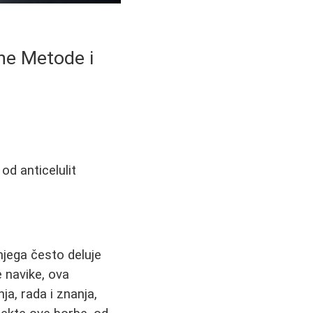
ene Metode i
 od anticelulit
njega često deluje
e navike, ova
ja, rada i znanja,