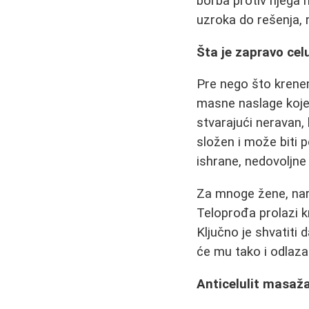
borba protiv njega 
uzroka do rešenja, r
Šta je zapravo celu
Pre nego što krenemo
masne naslage koje 
stvarajući neravan,
složen i može biti 
ishrane, nedovoljne f
Za mnoge žene, naro
Teloprođa prolazi k
Ključno je shvatiti 
će mu tako i odlaza
Anticelulit masaža