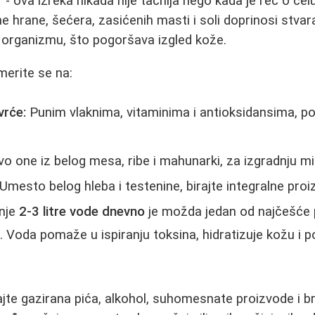
" - ova izreka nikada nije tačnija nego kada je reč o celu
e hrane, šećera, zasićenih masti i soli doprinosi stvara
 organizmu, što pogoršava izgled kože.
merite se na:
vrće:
Punim vlaknima, vitaminima i antioksidansima, p
 one iz belog mesa, ribe i mahunarki, za izgradnju mi
Umesto belog hleba i testenine, birajte integralne proi
anje
2-3 litre vode dnevno
je možda jedan od najčešće po
a. Voda pomaže u ispiranju toksina, hidratizuje kožu i p
vajte gazirana pića, alkohol, suhomesnate proizvode i 