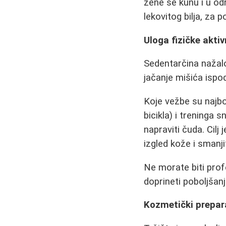
žene se kunu i u od
lekovitog bilja, za 
Uloga fizičke aktiv
Sedentarčina nažal
jačanje mišića ispod
Koje vežbe su najbol
bicikla) i treninga 
napraviti čuda. Cilj 
izgled kože i smanjiti
Ne morate biti prof
doprineti poboljšanj
Kozmetički prepara