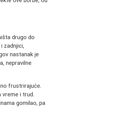
pekte ove borbe, od
ništa drugo do
 zadnjici,
egov nastanak je
a, nepravilne
o frustrirajuće.
 vreme i trud.
inama gomilao, pa