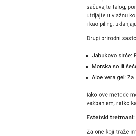
sačuvajte talog, po
utrljajte u vlažnu 
i kao piling, uklanja
Drugi prirodni sasto
Jabukovo sirće:
R
Morska so ili šeć
Aloe vera gel:
Za h
Iako ove metode mog
vežbanjem, retko k
Estetski tretmani:
Za one koji traže in