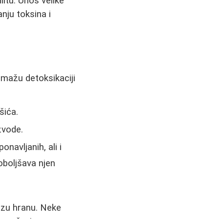
litu. Unos velike
nju toksina i
omažu detoksikaciji
šića.
zvode.
navljanih, ali i
oboljšava njen
brzu hranu. Neke