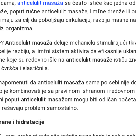
odama,
anticelulit masaža
se često ističe kao jedna od 
saže, poput ručne anticelulit masaže, limfne drenže ili
 imaju za cilj da poboljšaju cirkulaciju, razbiju masne n
 iz organizma.
e?
Anticelulit masaža
deluje mehanički stimulirajući tk
lije razbiju, a limfni sistem aktivira da efikasnije ukl
ne koje su redovno išle na
anticelulit masaže
ističu zn
čvršća i elastičnija.
 napomenuti da
anticelulit masaža
sama po sebi nije do
dno je kombinovati je sa pravilnom ishranom i redovnom
ni poput
anticelulit masažom
mogu biti odličan početa
da rešavaju problem samostalno.
rane i hidratacije