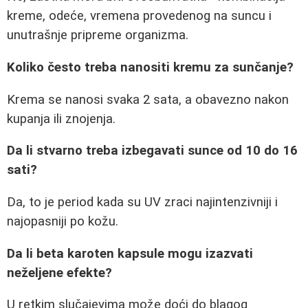
kreme, odeće, vremena provedenog na suncu i
unutrašnje pripreme organizma.
Koliko često treba nanositi kremu za sunčanje?
Krema se nanosi svaka 2 sata, a obavezno nakon
kupanja ili znojenja.
Da li stvarno treba izbegavati sunce od 10 do 16
sati?
Da, to je period kada su UV zraci najintenzivniji i
najopasniji po kožu.
Da li beta karoten kapsule mogu izazvati
neželjene efekte?
U retkim slučajevima može doći do blagog