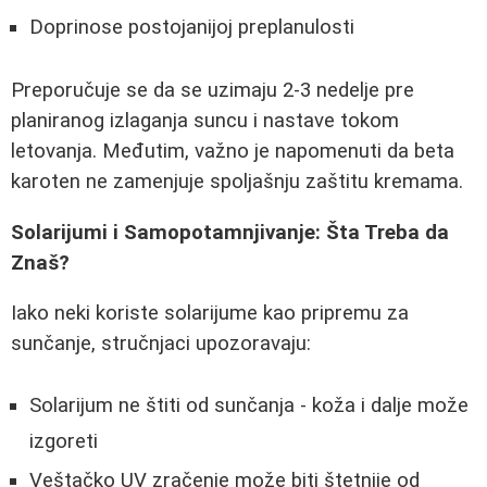
Doprinose postojanijoj preplanulosti
Preporučuje se da se uzimaju 2-3 nedelje pre
planiranog izlaganja suncu i nastave tokom
letovanja. Međutim, važno je napomenuti da beta
karoten ne zamenjuje spoljašnju zaštitu kremama.
Solarijumi i Samopotamnjivanje: Šta Treba da
Znaš?
Iako neki koriste solarijume kao pripremu za
sunčanje, stručnjaci upozoravaju:
Solarijum ne štiti od sunčanja - koža i dalje može
izgoreti
Veštačko UV zračenje može biti štetnije od