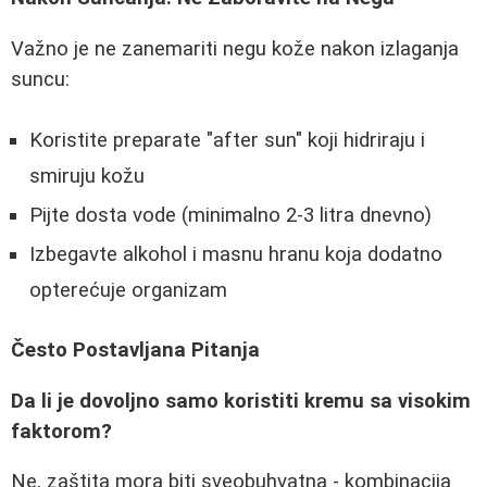
Važno je ne zanemariti negu kože nakon izlaganja
suncu:
Koristite preparate "after sun" koji hidriraju i
smiruju kožu
Pijte dosta vode (minimalno 2-3 litra dnevno)
Izbegavte alkohol i masnu hranu koja dodatno
opterećuje organizam
Često Postavljana Pitanja
Da li je dovoljno samo koristiti kremu sa visokim
faktorom?
Ne, zaštita mora biti sveobuhvatna - kombinacija