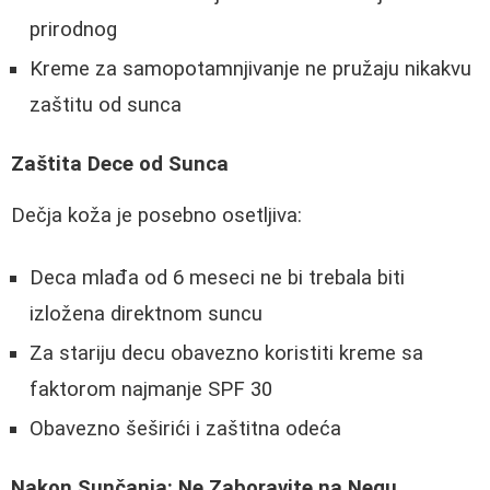
prirodnog
Kreme za samopotamnjivanje ne pružaju nikakvu
zaštitu od sunca
Zaštita Dece od Sunca
Dečja koža je posebno osetljiva:
Deca mlađa od 6 meseci ne bi trebala biti
izložena direktnom suncu
Za stariju decu obavezno koristiti kreme sa
faktorom najmanje SPF 30
Obavezno šeširići i zaštitna odeća
Nakon Sunčanja: Ne Zaboravite na Negu