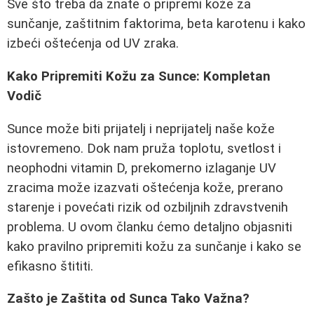
Sve što treba da znate o pripremi kože za
sunčanje, zaštitnim faktorima, beta karotenu i kako
izbeći oštećenja od UV zraka.
Kako Pripremiti Kožu za Sunce: Kompletan
Vodič
Sunce može biti prijatelj i neprijatelj naše kože
istovremeno. Dok nam pruža toplotu, svetlost i
neophodni vitamin D, prekomerno izlaganje UV
zracima može izazvati oštećenja kože, prerano
starenje i povećati rizik od ozbiljnih zdravstvenih
problema. U ovom članku ćemo detaljno objasniti
kako pravilno pripremiti kožu za sunčanje i kako se
efikasno štititi.
Zašto je Zaštita od Sunca Tako Važna?