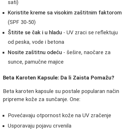
sati)
Koristite kreme sa visokim zaštitnim faktorom
(SPF 30-50)
Štitite se čak i u hladu
- UV zraci se reflektuju
od peska, vode i betona
Nosite zaštitnu odeću
- šešire, naočare za
sunce, pamučne majice
Beta Karoten Kapsule: Da li Zaista Pomažu?
Beta karoten kapsule su postale popularan način
pripreme kože za sunčanje. One:
Povećavaju otpornost kože na UV zračenje
Usporavaju pojavu crvenila