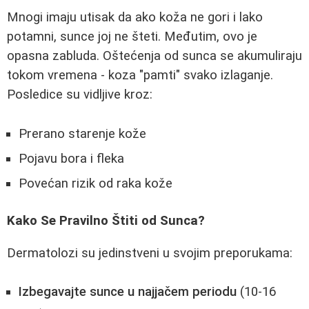
Mnogi imaju utisak da ako koža ne gori i lako
potamni, sunce joj ne šteti. Međutim, ovo je
opasna zabluda. Oštećenja od sunca se akumuliraju
tokom vremena - koza "pamti" svako izlaganje.
Posledice su vidljive kroz:
Prerano starenje kože
Pojavu bora i fleka
Povećan rizik od raka kože
Kako Se Pravilno Štiti od Sunca?
Dermatolozi su jedinstveni u svojim preporukama:
Izbegavajte sunce u najjačem periodu
(10-16