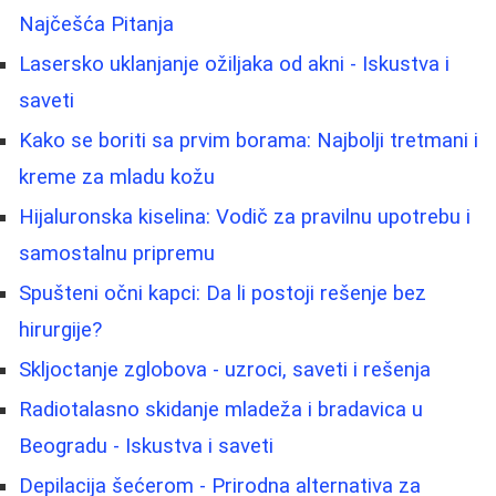
Najčešća Pitanja
Lasersko uklanjanje ožiljaka od akni - Iskustva i
saveti
Kako se boriti sa prvim borama: Najbolji tretmani i
kreme za mladu kožu
Hijaluronska kiselina: Vodič za pravilnu upotrebu i
samostalnu pripremu
Spušteni očni kapci: Da li postoji rešenje bez
hirurgije?
Skljoctanje zglobova - uzroci, saveti i rešenja
Radiotalasno skidanje mladeža i bradavica u
Beogradu - Iskustva i saveti
Depilacija šećerom - Prirodna alternativa za