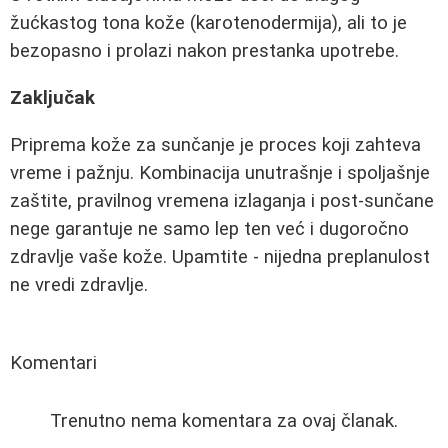
žućkastog tona kože (karotenodermija), ali to je
bezopasno i prolazi nakon prestanka upotrebe.
Zaključak
Priprema kože za sunčanje je proces koji zahteva
vreme i pažnju. Kombinacija unutrašnje i spoljašnje
zaštite, pravilnog vremena izlaganja i post-sunčane
nege garantuje ne samo lep ten već i dugoročno
zdravlje vaše kože. Upamtite - nijedna preplanulost
ne vredi zdravlje.
Komentari
Trenutno nema komentara za ovaj članak.