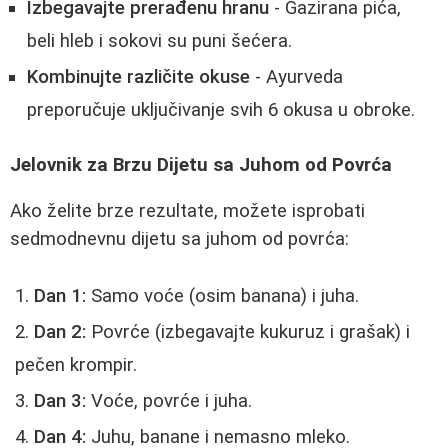
Izbegavajte prerađenu hranu
- Gazirana pića,
beli hleb i sokovi su puni šećera.
Kombinujte različite okuse
- Ayurveda
preporučuje uključivanje svih 6 okusa u obroke.
Jelovnik za Brzu Dijetu sa Juhom od Povrća
Ako želite brze rezultate, možete isprobati
sedmodnevnu dijetu sa juhom od povrća:
Dan 1:
Samo voće (osim banana) i juha.
Dan 2:
Povrće (izbegavajte kukuruz i grašak) i
pečen krompir.
Dan 3:
Voće, povrće i juha.
Dan 4:
Juhu, banane i nemasno mleko.