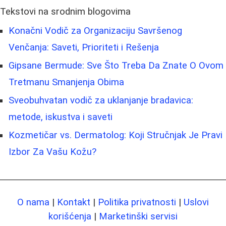
Tekstovi na srodnim blogovima
Konačni Vodič za Organizaciju Savršenog
Venčanja: Saveti, Prioriteti i Rešenja
Gipsane Bermude: Sve Što Treba Da Znate O Ovom
Tretmanu Smanjenja Obima
Sveobuhvatan vodič za uklanjanje bradavica:
metode, iskustva i saveti
Kozmetičar vs. Dermatolog: Koji Stručnjak Je Pravi
Izbor Za Vašu Kožu?
O nama
|
Kontakt
|
Politika privatnosti
|
Uslovi
korišćenja
|
Marketinški servisi