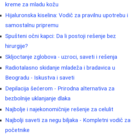
kreme za mladu kožu
Hijaluronska kiselina: Vodič za pravilnu upotrebu i
samostalnu pripremu
Spušteni očni kapci: Da li postoji rešenje bez
hirurgije?
Skljoctanje zglobova - uzroci, saveti i rešenja
Radiotalasno skidanje mladeža i bradavica u
Beogradu - Iskustva i saveti
Depilacija šećerom - Prirodna alternativa za
bezbolnije uklanjanje dlaka
Najbolje i najekonomičnije rešenje za celulit
Najbolji saveti za negu biljaka - Kompletni vodič za
početnike