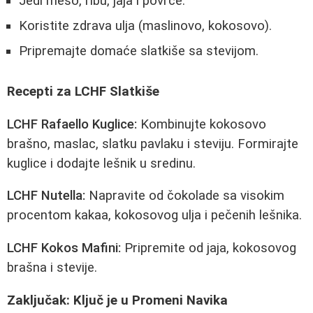
Jedi meso, ribu, jaja i povrće.
Koristite zdrava ulja (maslinovo, kokosovo).
Pripremajte domaće slatkiše sa stevijom.
Recepti za LCHF Slatkiše
LCHF Rafaello Kuglice:
Kombinujte kokosovo
brašno, maslac, slatku pavlaku i steviju. Formirajte
kuglice i dodajte lešnik u sredinu.
LCHF Nutella:
Napravite od čokolade sa visokim
procentom kakaa, kokosovog ulja i pečenih lešnika.
LCHF Kokos Mafini:
Pripremite od jaja, kokosovog
brašna i stevije.
Zaključak: Ključ je u Promeni Navika