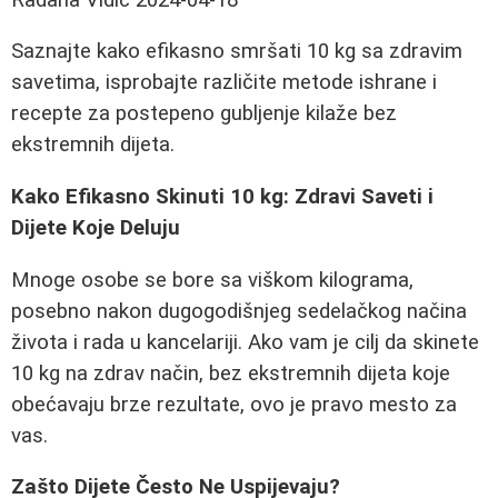
Saznajte kako efikasno smršati 10 kg sa zdravim
savetima, isprobajte različite metode ishrane i
recepte za postepeno gubljenje kilaže bez
ekstremnih dijeta.
Kako Efikasno Skinuti 10 kg: Zdravi Saveti i
Dijete Koje Deluju
Mnoge osobe se bore sa viškom kilograma,
posebno nakon dugogodišnjeg sedelačkog načina
života i rada u kancelariji. Ako vam je cilj da skinete
10 kg na zdrav način, bez ekstremnih dijeta koje
obećavaju brze rezultate, ovo je pravo mesto za
vas.
Zašto Dijete Često Ne Uspijevaju?