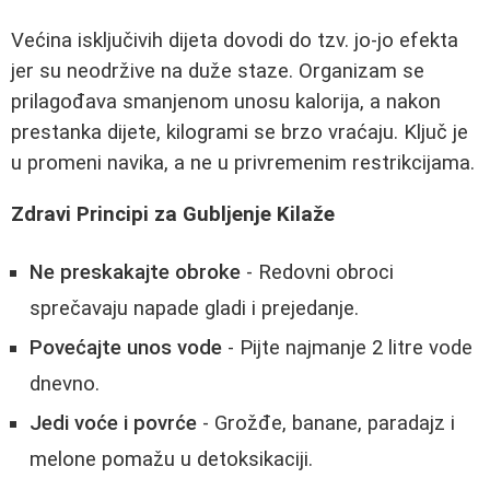
Većina isključivih dijeta dovodi do tzv. jo-jo efekta
jer su neodržive na duže staze. Organizam se
prilagođava smanjenom unosu kalorija, a nakon
prestanka dijete, kilogrami se brzo vraćaju. Ključ je
u promeni navika, a ne u privremenim restrikcijama.
Zdravi Principi za Gubljenje Kilaže
Ne preskakajte obroke
- Redovni obroci
sprečavaju napade gladi i prejedanje.
Povećajte unos vode
- Pijte najmanje 2 litre vode
dnevno.
Jedi voće i povrće
- Grožđe, banane, paradajz i
melone pomažu u detoksikaciji.