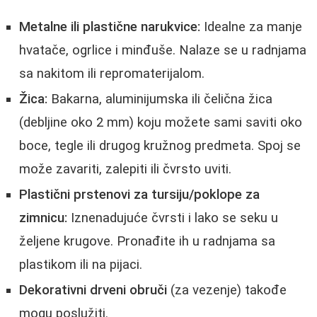
Metalne ili plastične narukvice:
Idealne za manje
hvatače, ogrlice i minđuše. Nalaze se u radnjama
sa nakitom ili repromaterijalom.
Žica:
Bakarna, aluminijumska ili čelična žica
(debljine oko 2 mm) koju možete sami saviti oko
boce, tegle ili drugog kružnog predmeta. Spoj se
može zavariti, zalepiti ili čvrsto uviti.
Plastični prstenovi za tursiju/poklope za
zimnicu:
Iznenadujuće čvrsti i lako se seku u
željene krugove. Pronađite ih u radnjama sa
plastikom ili na pijaci.
Dekorativni drveni obruči
(za vezenje) takođe
mogu poslužiti.