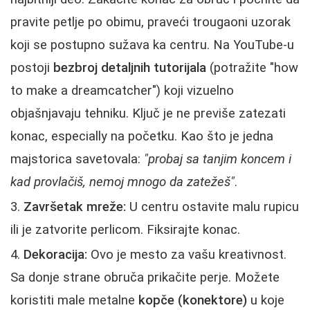
pravite petlje po obimu, praveći trougaoni uzorak
koji se postupno sužava ka centru. Na YouTube-u
postoji
bezbroj detaljnih tutorijala
(potražite "how
to make a dreamcatcher") koji vizuelno
objašnjavaju tehniku. Ključ je ne previše zatezati
konac, especially na početku. Kao što je jedna
majstorica savetovala:
"probaj sa tanjim koncem i
kad provlačiš, nemoj mnogo da zatežeš"
.
Završetak mreže:
U centru ostavite malu rupicu
ili je zatvorite perlicom. Fiksirajte konac.
Dekoracija:
Ovo je mesto za vašu kreativnost.
Sa donje strane obruča prikačite perje. Možete
koristiti male metalne
kopče (konektore)
u koje