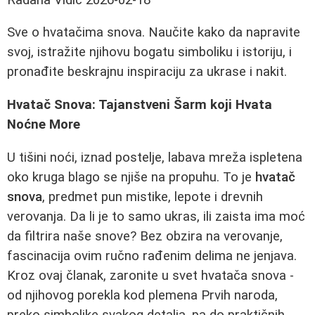
Sve o hvatačima snova. Naučite kako da napravite
svoj, istražite njihovu bogatu simboliku i istoriju, i
pronađite beskrajnu inspiraciju za ukrase i nakit.
Hvatač Snova: Tajanstveni Šarm koji Hvata
Noćne More
U tišini noći, iznad postelje, labava mreža ispletena
oko kruga blago se njiše na propuhu. To je
hvatač
snova
, predmet pun mistike, lepote i drevnih
verovanja. Da li je to samo ukras, ili zaista ima moć
da filtrira naše snove? Bez obzira na verovanje,
fascinacija ovim ručno rađenim delima ne jenjava.
Kroz ovaj članak, zaronite u svet hvatača snova -
od njihovog porekla kod plemena Prvih naroda,
preko simbolike svakog detalja, pa do praktičnih