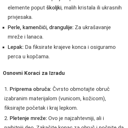
elemente poput
školjki
, malih kristala ili ukrasnih
privjesaka.
Perle, kamenčići, drangulije:
Za ukrašavanje
mreže i lanaca.
Lepak:
Da fiksirate krajeve konca i osiguramo
perca u kopčama.
Osnovni Koraci za Izradu
Priprema obruča:
Čvrsto obmotajte obruč
izabranim materijalom (vunicom, kožicom),
fiksirajte početak i kraj lepkom.
Pletenje mreže:
Ovo je najzahtevniji, ali i
najbitniji deo. Zakačite konac za obruč i počnite da