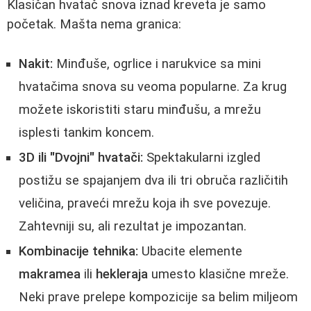
Klasičan hvatač snova iznad kreveta je samo
početak. Mašta nema granica:
Nakit:
Minđuše, ogrlice i narukvice sa mini
hvatačima snova su veoma popularne. Za krug
možete iskoristiti staru minđušu, a mrežu
isplesti tankim koncem.
3D ili "Dvojni" hvatači:
Spektakularni izgled
postižu se spajanjem dva ili tri obruča različitih
veličina, praveći mrežu koja ih sve povezuje.
Zahtevniji su, ali rezultat je impozantan.
Kombinacije tehnika:
Ubacite elemente
makramea
ili
hekleraja
umesto klasične mreže.
Neki prave prelepe kompozicije sa belim miljeom