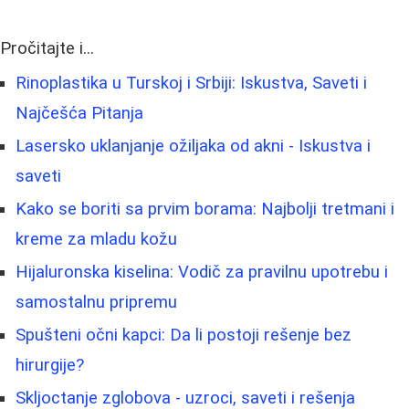
Pročitajte i...
Rinoplastika u Turskoj i Srbiji: Iskustva, Saveti i
Najčešća Pitanja
Lasersko uklanjanje ožiljaka od akni - Iskustva i
saveti
Kako se boriti sa prvim borama: Najbolji tretmani i
kreme za mladu kožu
Hijaluronska kiselina: Vodič za pravilnu upotrebu i
samostalnu pripremu
Spušteni očni kapci: Da li postoji rešenje bez
hirurgije?
Skljoctanje zglobova - uzroci, saveti i rešenja