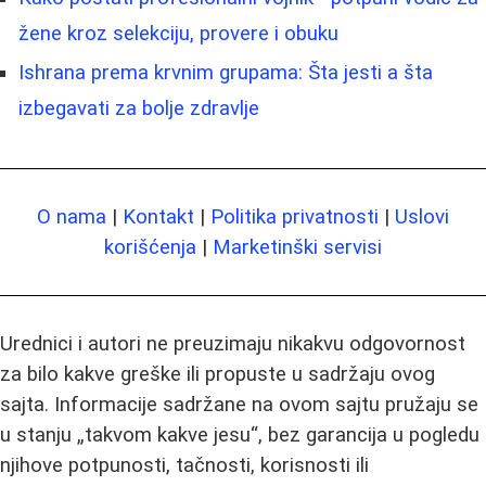
žene kroz selekciju, provere i obuku
Ishrana prema krvnim grupama: Šta jesti a šta
izbegavati za bolje zdravlje
O nama
|
Kontakt
|
Politika privatnosti
|
Uslovi
korišćenja
|
Marketinški servisi
Urednici i autori ne preuzimaju nikakvu odgovornost
za bilo kakve greške ili propuste u sadržaju ovog
sajta. Informacije sadržane na ovom sajtu pružaju se
u stanju „takvom kakve jesu“, bez garancija u pogledu
njihove potpunosti, tačnosti, korisnosti ili