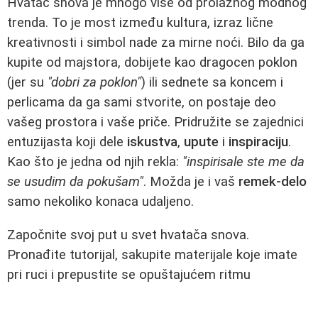
Hvatač snova je mnogo više od prolaznog modnog
trenda. To je most između kultura, izraz lične
kreativnosti i simbol nade za mirne noći. Bilo da ga
kupite od majstora, dobijete kao dragocen poklon
(jer su
"dobri za poklon"
) ili sednete sa koncem i
perlicama da ga sami stvorite, on postaje deo
vašeg prostora i vaše priče. Pridružite se zajednici
entuzijasta koji dele
iskustva
,
upute
i
inspiraciju
.
Kao što je jedna od njih rekla:
"inspirisale ste me da
se usudim da pokušam"
. Možda je i vaš
remek-delo
samo nekoliko konaca udaljeno.
Započnite svoj put u svet hvatača snova.
Pronađite tutorijal, sakupite materijale koje imate
pri ruci i prepustite se opuštajućem ritmu