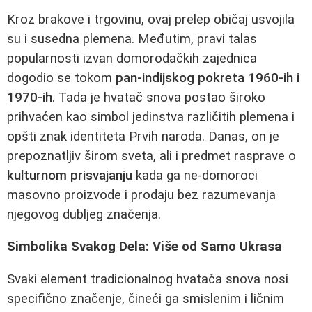
Kroz brakove i trgovinu, ovaj prelep običaj usvojila
su i susedna plemena. Međutim, pravi talas
popularnosti izvan domorodačkih zajednica
dogodio se tokom
pan-indijskog pokreta 1960-ih i
1970-ih
. Tada je hvatač snova postao široko
prihvaćen kao simbol jedinstva različitih plemena i
opšti znak identiteta Prvih naroda. Danas, on je
prepoznatljiv širom sveta, ali i predmet rasprave o
kulturnom prisvajanju
kada ga ne-domoroci
masovno proizvode i prodaju bez razumevanja
njegovog dubljeg značenja.
Simbolika Svakog Dela: Više od Samo Ukrasa
Svaki element tradicionalnog hvatača snova nosi
specifično značenje, čineći ga smislenim i ličnim