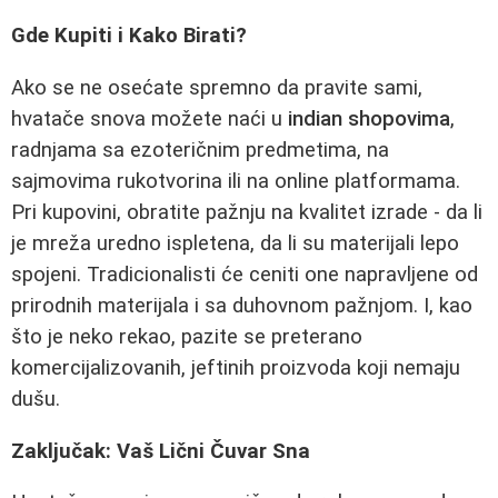
Gde Kupiti i Kako Birati?
Ako se ne osećate spremno da pravite sami,
hvatače snova možete naći u
indian shopovima
,
radnjama sa ezoteričnim predmetima, na
sajmovima rukotvorina ili na online platformama.
Pri kupovini, obratite pažnju na kvalitet izrade - da li
je mreža uredno ispletena, da li su materijali lepo
spojeni. Tradicionalisti će ceniti one napravljene od
prirodnih materijala i sa duhovnom pažnjom. I, kao
što je neko rekao, pazite se preterano
komercijalizovanih, jeftinih proizvoda koji nemaju
dušu.
Zaključak: Vaš Lični Čuvar Sna