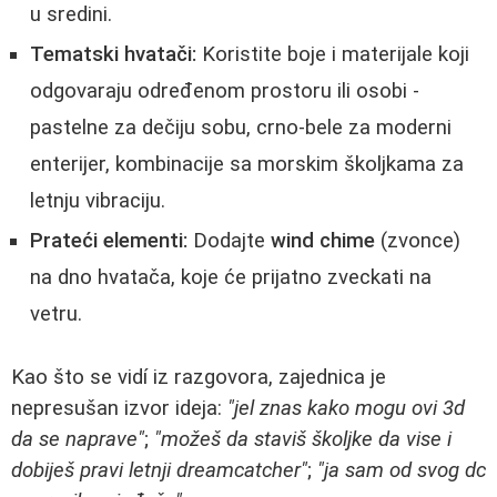
u sredini.
Tematski hvatači:
Koristite boje i materijale koji
odgovaraju određenom prostoru ili osobi -
pastelne za dečiju sobu, crno-bele za moderni
enterijer, kombinacije sa morskim školjkama za
letnju vibraciju.
Prateći elementi:
Dodajte
wind chime
(zvonce)
na dno hvatača, koje će prijatno zveckati na
vetru.
Kao što se vidí iz razgovora, zajednica je
nepresušan izvor ideja:
"jel znas kako mogu ovi 3d
da se naprave"
;
"možeš da staviš školjke da vise i
dobiješ pravi letnji dreamcatcher"
;
"ja sam od svog dc