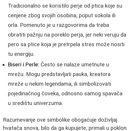
Tradicionalno se koristilo perje od ptica koje su
cenjene zbog svojih osobina, poput sokola ili
orla. Pomenuto je u razgovorima da treba
obratiti pažnju na poreklo perja, jer neki veruju da
pero sa ptice koja je pretrpela stres može nositi
tu energiju.
Biseri i Perle:
Često se nalaze umetnute u
mrežu. Mogu predstavljati pauka, kreatora
mreže u nekim legendama, ili simbolizovati
pojedinačnog čoveka, odnosno samog spavača
u središtu univerzuma.
Razumevanje ove simbolike obogaćuje doživljaj
hvatača snova, bilo da ga kupujete, primali u poklon