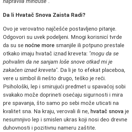
napravila minđuše"
.
Da li Hvatač Snova Zaista Radi?
Ovo je verovatno najčešće postavljeno pitanje.
Odgovori su uvek podeljeni. Mnogi korisnicí tvrde
da su se
noćne more
smanjile ili potpuno prestale
otkako imaju hvatač iznad kreveta:
"mogu da se
pohvalim da ne sanjam loše snove otkad mi je
zakačen iznad kreveta"
. Da li je to efekat placeboa,
vere u simbol ili nešto drugo, teško je reći.
Psihološki, lep i smirujući predmet u spavaćoj sobi
svakako može doprineti osećaju sigurnosti i mira
pre spavanja, što samо po sebi može uticati na
kvalitet sna. Na kraju, verovali ili ne,
hvatač snova
je
nesumnjivo lep i smislen ukras koji nosi deo drevne
duhovnosti i pozitivnu nameru zaštite.