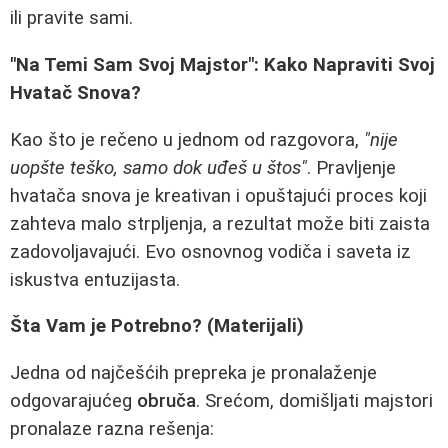
ili pravite sami.
"Na Temi Sam Svoj Majstor": Kako Napraviti Svoj
Hvatač Snova?
Kao što je rečeno u jednom od razgovora,
"nije
uopšte teško, samo dok uđeš u štos"
. Pravljenje
hvatača snova je kreativan i opuštajući proces koji
zahteva malo strpljenja, a rezultat može biti zaista
zadovoljavajući. Evo osnovnog vodiča i saveta iz
iskustva entuzijasta.
Šta Vam je Potrebno? (Materijali)
Jedna od najčešćih prepreka je pronalaženje
odgovarajućeg
obruča
. Srećom, domišljati majstori
pronalaze razna rešenja: