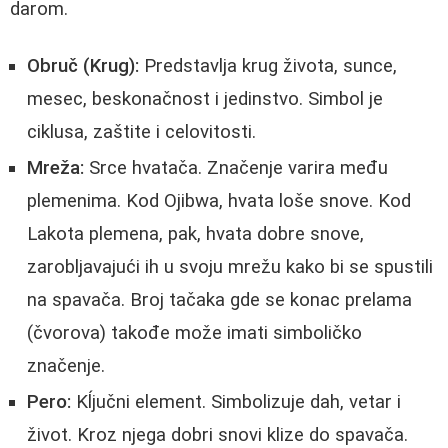
darom.
Obruč (Krug):
Predstavlja krug života, sunce,
mesec, beskonačnost i jedinstvo. Simbol je
ciklusa, zaštite i celovitosti.
Mreža:
Srcе hvatača. Značenje varira među
plemenima. Kod Ojibwa, hvata loše snove. Kod
Lakota plemena, pak, hvata dobre snove,
zarobljavajući ih u svoju mrežu kako bi se spustili
na spavača. Broj tačaka gde se konac prelamа
(čvorova) takođe može imati simboličko
značenje.
Pero:
Kĺjučni element. Simbolizuje dah, vetar i
život. Kroz njega dobri snovi klize do spavača.