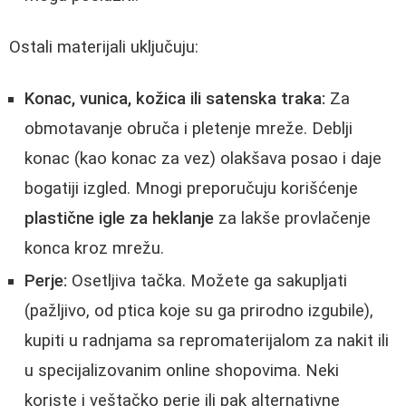
Ostali materijali uključuju:
Konac, vunica, kožica ili satenska traka:
Za
obmotavanje obruča i pletenje mreže. Deblji
konac (kao konac za vez) olakšava posao i daje
bogatiji izgled. Mnogi preporučuju korišćenje
plastične igle za heklanje
za lakše provlačenje
konca kroz mrežu.
Perje:
Osetljiva tačka. Možete ga sakupljati
(pažljivo, od ptica koje su ga prirodno izgubile),
kupiti u radnjama sa repromaterijalom za nakit ili
u specijalizovanim online shopovima. Neki
koriste i veštačko perje ili pak alternativne