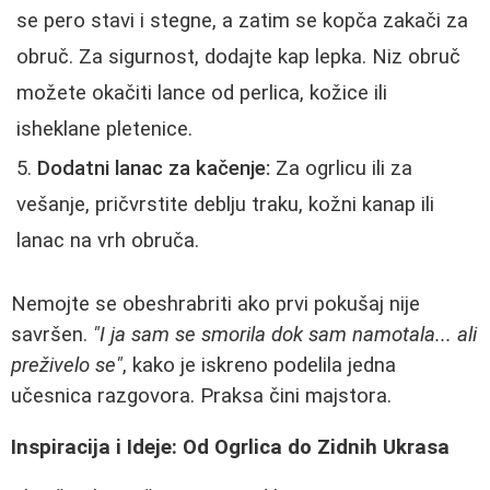
se pero stavi i stegne, a zatim se kopča zakači za
obruč. Za sigurnost, dodajte kap lepka. Niz obruč
možete okačiti lance od perlica, kožice ili
isheklane pletenice.
Dodatni lanac za kačenje:
Za ogrlicu ili za
vešanje, pričvrstite deblju traku, kožni kanap ili
lanac na vrh obruča.
Nemojte se obeshrabriti ako prvi pokušaj nije
savršen.
"I ja sam se smorila dok sam namotala... ali
preživelo se"
, kako je iskreno podelila jedna
učesnica razgovora. Praksa čini majstora.
Inspiracija i Ideje: Od Ogrlica do Zidnih Ukrasa