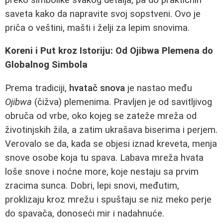
saveta kako da napravite svoj sopstveni. Ovo je
priča o veštini, mašti i želji za lepim snovima.
Koreni i Put kroz Istoriju: Od Ojibwa Plemena do
Globalnog Simbola
Prema tradiciji,
hvatač snova
je nastao među
Ojibwa
(čižva) plemenima. Pravljen je od savitljivog
obruča od vrbe, oko kojeg se zateže mreža od
životinjskih žila, a zatim ukrašava biserima i perjem.
Verovalo se da, kada se objesi iznad kreveta, menja
snove osobe koja tu spava. Labava mreža hvata
loše snove i noćne more, koje nestaju sa prvim
zracima sunca. Dobri, lepi snovi, međutim,
proklizaju kroz mrežu i spuštaju se niz meko perje
do spavača, donoseći mir i nadahnuće.