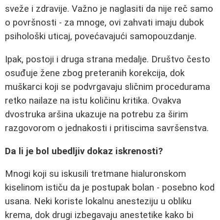
sveže i zdravije. Važno je naglasiti da nije reč samo
o površnosti - za mnoge, ovi zahvati imaju dubok
psihološki uticaj, povećavajući samopouzdanje.
Ipak, postoji i druga strana medalje. Društvo često
osuđuje žene zbog preteranih korekcija, dok
muškarci koji se podvrgavaju sličnim procedurama
retko nailaze na istu količinu kritika. Ovakva
dvostruka aršina ukazuje na potrebu za širim
razgovorom o jednakosti i pritiscima savršenstva.
Da li je bol ubedljiv dokaz iskrenosti?
Mnogi koji su iskusili tretmane hialuronskom
kiselinom ističu da je postupak bolan - posebno kod
usana. Neki koriste lokalnu anesteziju u obliku
krema, dok drugi izbegavaju anestetike kako bi