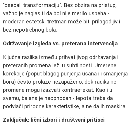
"osećali transformaciju". Bez obzira na pristup,
važno je naglasiti da bol nije merilo uspeha -
moderan estetski tretman može biti prilagodljiv i
bez nepotrebnog bola.
Održavanje izgleda vs. preterana intervencija
Ključna razlika između prihvatljivog održavanja i
preteranih promena leži u subtilnosti. Umerene
korekcije (poput blagog punjenja usana ili smanjenja
bora) često prolaze nezapaženo, dok radikalne
promene mogu izazvati kontraefekat. Kao i u
svemu, balans je neophodan - lepota treba da
podvlači prirodne karakteristike, a ne da ih maskira.
Zaključak: lični izbori i društveni pritisci