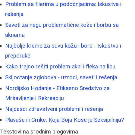
Problem sa filerima u podočnjacima: Iskustva i
rešenja
Saveti za negu problematične kože i borbu sa
aknama
Najbolje kreme za suvu kožu i bore - Iskustva i
preporuke
Kako trajno rešiti problem akni i fleka na licu
Skljoctanje zglobova - uzroci, saveti i rešenja
Nordijsko Hodanje - Efikasno Sredstvo za
Mršavljenje i Rekreaciju
Najčešći zdravstveni problemi i rešenja
Plavuše ili Crnke: Koja Boja Kose je Seksipilnija?
Tekstovi na srodnim blogovima