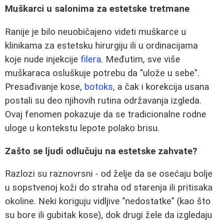
Muškarci u salonima za estetske tretmane
Ranije je bilo neuobičajeno videti muškarce u
klinikama za estetsku hirurgiju ili u ordinacijama
koje nude injekcije
filera
. Međutim, sve više
muškaraca osluškuje potrebu da "ulože u sebe".
Presađivanje kose,
botoks
, a čak i korekcija usana
postali su deo njihovih rutina održavanja izgleda.
Ovaj fenomen pokazuje da se tradicionalne rodne
uloge u kontekstu lepote polako brisu.
Zašto se ljudi odlučuju na estetske zahvate?
Razlozi su raznovrsni - od želje da se osećaju bolje
u sopstvenoj koži do straha od starenja ili pritisaka
okoline. Neki koriguju vidljive "nedostatke" (kao što
su bore ili gubitak kose), dok drugi žele da izgledaju