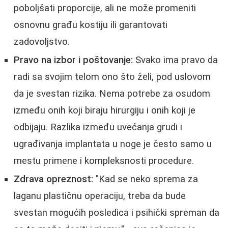
poboljšati proporcije, ali ne može promeniti
osnovnu građu kostiju ili garantovati
zadovoljstvo.
Pravo na izbor i poštovanje:
Svako ima pravo da
radi sa svojim telom ono što želi, pod uslovom
da je svestan rizika. Nema potrebe za osudom
između onih koji biraju hirurgiju i onih koji je
odbijaju. Razlika između uvećanja grudi i
ugrađivanja implantata u noge je često samo u
mestu primene i kompleksnosti procedure.
Zdrava opreznost:
"Kad se neko sprema za
laganu plastičnu operaciju, treba da bude
svestan mogućih posledica i psihički spreman da