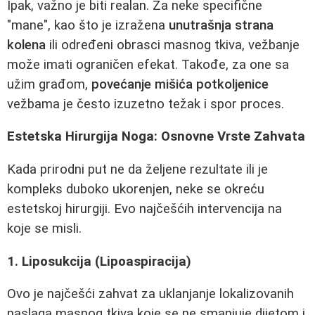
Ipak, važno je biti realan. Za neke specifične
"mane", kao što je izražena
unutrašnja strana
kolena
ili određeni obrasci masnog tkiva, vežbanje
može imati ograničen efekat. Takođe, za one sa
užim građom,
povećanje mišića potkoljenice
vežbama je često izuzetno težak i spor proces.
Estetska Hirurgija Noga: Osnovne Vrste Zahvata
Kada prirodni put ne da željene rezultate ili je
kompleks duboko ukorenjen, neke se okreću
estetskoj hirurgiji. Evo najčešćih intervencija na
koje se misli.
1. Liposukcija (Lipoaspiracija)
Ovo je najčešći zahvat za uklanjanje lokalizovanih
naslaga masnog tkiva koje se ne smanjuje dijetom i