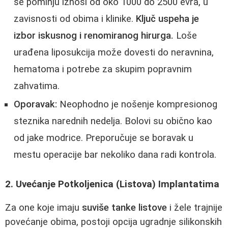
se pominju iznosi od oko 1000 do 2500 evra, u
zavisnosti od obima i klinike.
Ključ uspeha je
izbor iskusnog i renomiranog hirurga.
Loše
urađena liposukcija može dovesti do neravnina,
hematoma i potrebe za skupim popravnim
zahvatima.
Oporavak:
Neophodno je nošenje kompresionog
steznika narednih nedelja. Bolovi su obično kao
od jake modrice. Preporučuje se boravak u
mestu operacije bar nekoliko dana radi kontrola.
2. Uvećanje Potkoljenica (Listova) Implantatima
Za one koje imaju
suviše tanke listove
i žele trajnije
povećanje obima, postoji opcija ugradnje silikonskih