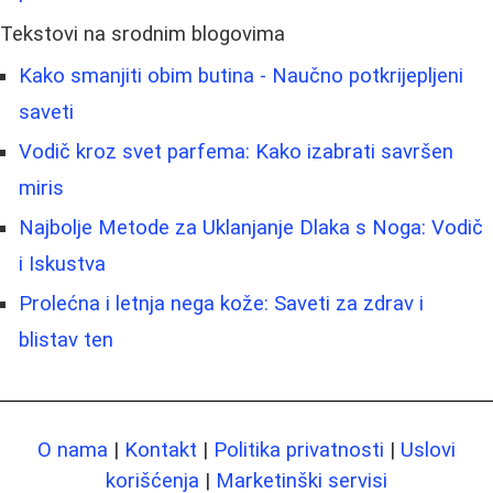
Tekstovi na srodnim blogovima
Kako smanjiti obim butina - Naučno potkrijepljeni
saveti
Vodič kroz svet parfema: Kako izabrati savršen
miris
Najbolje Metode za Uklanjanje Dlaka s Noga: Vodič
i Iskustva
Prolećna i letnja nega kože: Saveti za zdrav i
blistav ten
O nama
|
Kontakt
|
Politika privatnosti
|
Uslovi
korišćenja
|
Marketinški servisi