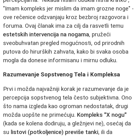
"Imam kompleks jer mislim da imam grozne noge" -
ove rečenice odzvanjaju kroz bezbroj razgovora i
foruma. Ovaj članak ima za cilj da rasvetli temu
estetskih intervencija na nogama
, pružeći
sveobuhvatan pregled mogućnosti, od prirodnih
putova do hirurških zahvata, kako bi svaka osoba
mogla da donese informisanu i mirnu odluku.
Razumevanje Sopstvenog Tela i Kompleksa
Prvi i možda najvažniji korak je razumevanje da je
percepcija sopstvenog tela često subjektivna. Ono
što nama izgleda kao ogroman nedostatak, drugi
možda uopšte ne primećuju.
Kompleks "X nogu"
(kada se kolena dodiruju, a gležnjevi ne), osećaj da
su
listovi (potkoljenice) previše tanki
, ili da