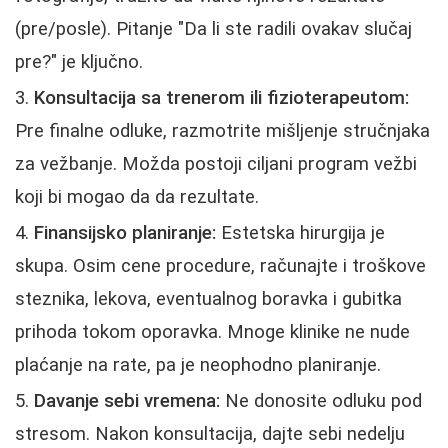
(pre/posle). Pitanje "Da li ste radili ovakav slučaj
pre?" je ključno.
Konsultacija sa trenerom ili fizioterapeutom:
Pre finalne odluke, razmotrite mišljenje stručnjaka
za vežbanje. Možda postoji ciljani program vežbi
koji bi mogao da da rezultate.
Finansijsko planiranje:
Estetska hirurgija je
skupa. Osim cene procedure, računajte i troškove
steznika, lekova, eventualnog boravka i gubitka
prihoda tokom oporavka. Mnoge klinike ne nude
plaćanje na rate, pa je neophodno planiranje.
Davanje sebi vremena:
Ne donosite odluku pod
stresom. Nakon konsultacija, dajte sebi nedelju