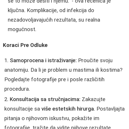
se to može desiti i njemu." - ova rečenica je
ključna. Komplikacije, od infekcija do
nezadovoljavajućih rezultata, su realna
mogućnost.
Koraci Pre Odluke
Samoprocena i istraživanje:
Proučite svoju
anatomiju. Da li je problem u mastima ili kostima?
Pogledajte fotografije pre i posle različitih
procedura.
Konsultacija sa stručnjacima:
Zakazujte
konsultacije sa
više estetskih hirurga
. Postavljajta
pitanja o njihovom iskustvu, pokažite im
fotografije, tražite da vidite njihove rezultate