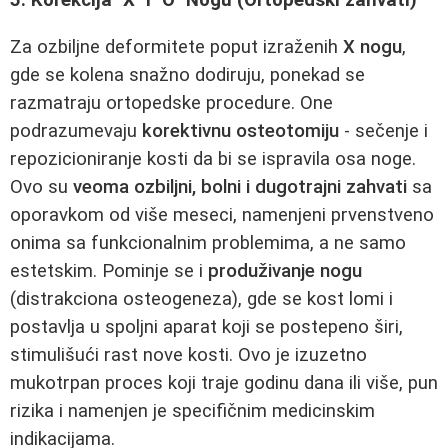
5. Korekcija "X" i "O" Nogu (Ortopedski zahvati)
Za ozbiljne deformitete poput izraženih
X nogu
,
gde se kolena snažno dodiruju, ponekad se
razmatraju ortopedske procedure. One
podrazumevaju
korektivnu osteotomiju
- sečenje i
repozicioniranje kosti da bi se ispravila osa noge.
Ovo su
veoma ozbiljni, bolni i dugotrajni zahvati
sa
oporavkom od više meseci, namenjeni prvenstveno
onima sa funkcionalnim problemima, a ne samo
estetskim. Pominje se i
produživanje nogu
(distrakciona osteogeneza), gde se kost lomi i
postavlja u spoljni aparat koji se postepeno širi,
stimulišući rast nove kosti. Ovo je izuzetno
mukotrpan proces koji traje godinu dana ili više, pun
rizika i namenjen je specifičnim medicinskim
indikacijama.