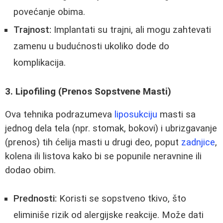
povećanje obima.
Trajnost:
Implantati su trajni, ali mogu zahtevati
zamenu u budućnosti ukoliko dode do
komplikacija.
3. Lipofiling (Prenos Sopstvene Masti)
Ova tehnika podrazumeva
liposukciju
masti sa
jednog dela tela (npr. stomak, bokovi) i ubrizgavanje
(prenos) tih ćelija masti u drugi deo, poput
zadnjice
,
kolena ili listova kako bi se popunile neravnine ili
dodao obim.
Prednosti:
Koristi se sopstveno tkivo, što
eliminiše rizik od alergijske reakcije. Može dati