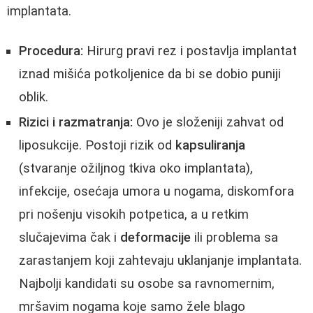
implantata.
Procedura:
Hirurg pravi rez i postavlja implantat
iznad mišića potkoljenice da bi se dobio puniji
oblik.
Rizici i razmatranja:
Ovo je složeniji zahvat od
liposukcije. Postoji rizik od
kapsuliranja
(stvaranje ožiljnog tkiva oko implantata),
infekcije, osećaja umora u nogama, diskomfora
pri nošenju visokih potpetica, a u retkim
slučajevima čak i
deformacije
ili problema sa
zarastanjem koji zahtevaju uklanjanje implantata.
Najbolji kandidati su osobe sa ravnomernim,
mršavim nogama koje samo žele blago