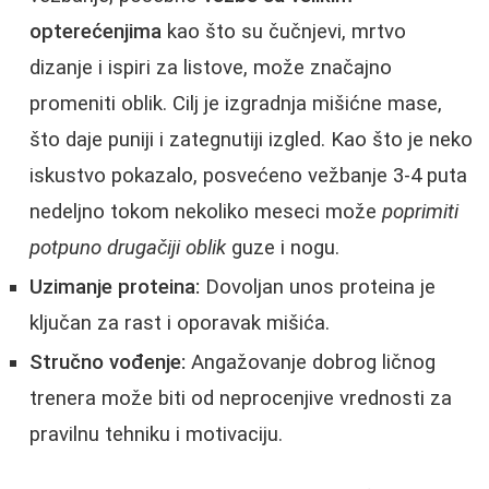
opterećenjima
kao što su čučnjevi, mrtvo
dizanje i ispiri za listove, može značajno
promeniti oblik. Cilj je izgradnja mišićne mase,
što daje puniji i zategnutiji izgled. Kao što je neko
iskustvo pokazalo, posvećeno vežbanje 3-4 puta
nedeljno tokom nekoliko meseci može
poprimiti
potpuno drugačiji oblik
guze i nogu.
Uzimanje proteina:
Dovoljan unos proteina je
ključan za rast i oporavak mišića.
Stručno vođenje:
Angažovanje dobrog ličnog
trenera može biti od neprocenjive vrednosti za
pravilnu tehniku i motivaciju.