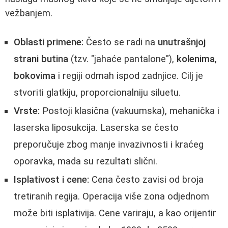
vežbanjem.
Oblasti primene:
Često se radi na
unutrašnjoj
strani butina
(tzv. "jahaće pantalone"),
kolenima
,
bokovima
i regiji odmah ispod zadnjice. Cilj je
stvoriti glatkiju, proporcionalniju siluetu.
Vrste:
Postoji klasična (vakuumska), mehanička i
laserska liposukcija. Laserska se često
preporučuje zbog manje invazivnosti i kraćeg
oporavka, mada su rezultati slični.
Isplativost i cene:
Cena često zavisi od broja
tretiranih regija. Operacija više zona odjednom
može biti isplativija. Cene variraju, a kao orijentir