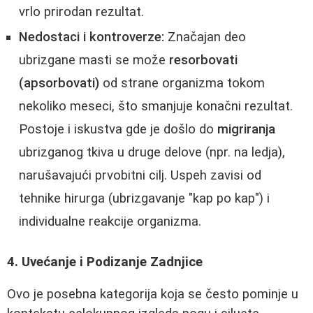
vrlo prirodan rezultat.
Nedostaci i kontroverze:
Značajan deo
ubrizgane masti se može
resorbovati
(apsorbovati)
od strane organizma tokom
nekoliko meseci, što smanjuje konačni rezultat.
Postoje i iskustva gde je došlo do
migriranja
ubrizganog tkiva u druge delove (npr. na ledja),
narušavajući prvobitni cilj. Uspeh zavisi od
tehnike hirurga (ubrizgavanje "kap po kap") i
individualne reakcije organizma.
4. Uvećanje i Podizanje Zadnjice
Ovo je posebna kategorija koja se često pominje u