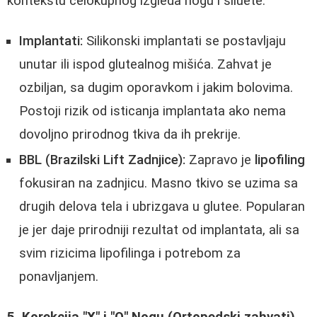
kontekstu celokupnog izgleda nogu i siluete.
Implantati:
Silikonski implantati se postavljaju
unutar ili ispod glutealnog mišića. Zahvat je
ozbiljan, sa dugim oporavkom i jakim bolovima.
Postoji rizik od isticanja implantata ako nema
dovoljno prirodnog tkiva da ih prekrije.
BBL (Brazilski Lift Zadnjice):
Zapravo je
lipofiling
fokusiran na zadnjicu. Masno tkivo se uzima sa
drugih delova tela i ubrizgava u glutee. Popularan
je jer daje prirodniji rezultat od implantata, ali sa
svim rizicima lipofilinga i potrebom za
ponavljanjem.