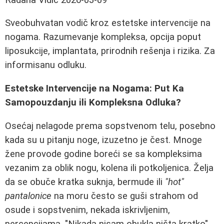
Sveobuhvatan vodič kroz estetske intervencije na
nogama. Razumevanje kompleksa, opcija poput
liposukcije, implantata, prirodnih rešenja i rizika. Za
informisanu odluku.
Estetske Intervencije na Nogama: Put Ka
Samopouzdanju ili Kompleksna Odluka?
Osećaj nelagode prema sopstvenom telu, posebno
kada su u pitanju noge, izuzetno je čest. Mnoge
žene provode godine boreći se sa kompleksima
vezanim za oblik nogu, kolena ili potkoljenica. Želja
da se obuče kratka suknja, bermude ili
"hot"
pantalonice
na moru često se guši strahom od
osude i sopstvenim, nekada iskrivljenim,
percepcijama. "Nikada nisam obukla ništa kratko",