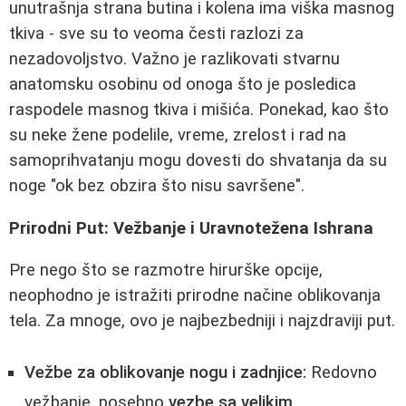
unutrašnja strana butina i kolena ima viška masnog
tkiva - sve su to veoma česti razlozi za
nezadovoljstvo. Važno je razlikovati stvarnu
anatomsku osobinu od onoga što je posledica
raspodele masnog tkiva i mišića. Ponekad, kao što
su neke žene podelile, vreme, zrelost i rad na
samoprihvatanju mogu dovesti do shvatanja da su
noge "ok bez obzira što nisu savršene".
Prirodni Put: Vežbanje i Uravnotežena Ishrana
Pre nego što se razmotre hirurške opcije,
neophodno je istražiti prirodne načine oblikovanja
tela. Za mnoge, ovo je najbezbedniji i najzdraviji put.
Vežbe za oblikovanje nogu i zadnjice:
Redovno
vežbanje, posebno
vezbe sa velikim