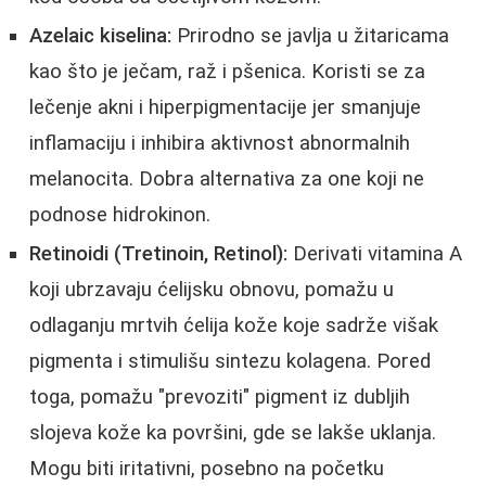
Azelaic kiselina:
Prirodno se javlja u žitaricama
kao što je ječam, raž i pšenica. Koristi se za
lečenje akni i hiperpigmentacije jer smanjuje
inflamaciju i inhibira aktivnost abnormalnih
melanocita. Dobra alternativa za one koji ne
podnose hidrokinon.
Retinoidi (Tretinoin, Retinol):
Derivati vitamina A
koji ubrzavaju ćelijsku obnovu, pomažu u
odlaganju mrtvih ćelija kože koje sadrže višak
pigmenta i stimulišu sintezu kolagena. Pored
toga, pomažu "prevoziti" pigment iz dubljih
slojeva kože ka površini, gde se lakše uklanja.
Mogu biti iritativni, posebno na početku