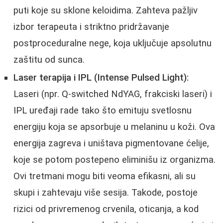
puti koje su sklone keloidima. Zahteva pažljiv
izbor terapeuta i striktno pridržavanje
postproceduralne nege, koja uključuje apsolutnu
zaštitu od sunca.
Laser terapija i IPL (Intense Pulsed Light):
Laseri (npr. Q-switched NdYAG, frakciski laseri) i
IPL uređaji rade tako što emituju svetlosnu
energiju koja se apsorbuje u melaninu u koži. Ova
energija zagreva i uništava pigmentovane ćelije,
koje se potom postepeno eliminišu iz organizma.
Ovi tretmani mogu biti veoma efikasni, ali su
skupi i zahtevaju više sesija. Takode, postoje
rizici od privremenog crvenila, oticanja, a kod