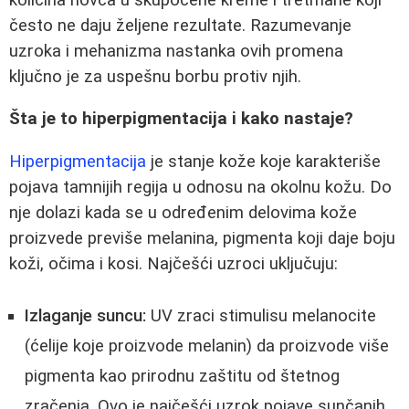
često ne daju željene rezultate. Razumevanje
uzroka i mehanizma nastanka ovih promena
ključno je za uspešnu borbu protiv njih.
Šta je to hiperpigmentacija i kako nastaje?
Hiperpigmentacija
je stanje kože koje karakteriše
pojava tamnijih regija u odnosu na okolnu kožu. Do
nje dolazi kada se u određenim delovima kože
proizvede previše melanina, pigmenta koji daje boju
koži, očima i kosi. Najčešći uzroci uključuju:
Izlaganje suncu:
UV zraci stimulisu melanocite
(ćelije koje proizvode melanin) da proizvode više
pigmenta kao prirodnu zaštitu od štetnog
zračenja. Ovo je najčešći uzrok pojave sunčanih