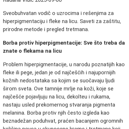
Sveobuhvatan vodič o uzrocima i rešenjima za
hiperpigmentaciju i fleke na licu. Saveti za zaštitu,
prirodne metode i pregled tretmana.
Borba protiv hiperpigmentacije: Sve što treba da
znate o flekama na licu
Problem hiperpigmentacije, u narodu poznatijih kao
fleke ili pege, jedan je od najčešćih i najupornijih
kožnih nedostataka sa kojim se suočavaju ljudi
širom sveta. Ove tamnije mrlje na koži, koje se
najčešće pojavljuju na licu, dekolteu i rukama,
nastaju usled prekomernog stvaranja pigmenta
melanina. Borba protiv njih često izgleda kao
beznadežan poduhvat, praćen bacanjem ogromnih
količina novca u skupocene kreme i tretmane koji