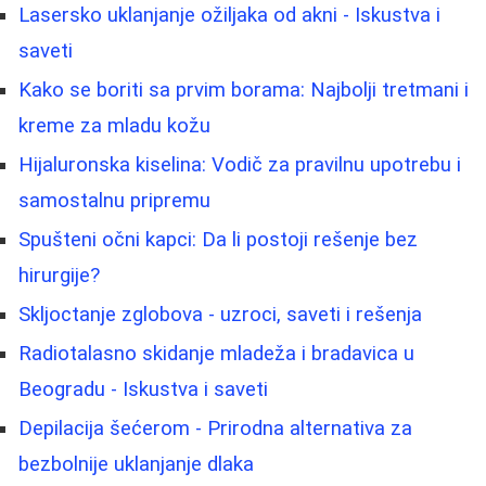
Lasersko uklanjanje ožiljaka od akni - Iskustva i
saveti
Kako se boriti sa prvim borama: Najbolji tretmani i
kreme za mladu kožu
Hijaluronska kiselina: Vodič za pravilnu upotrebu i
samostalnu pripremu
Spušteni očni kapci: Da li postoji rešenje bez
hirurgije?
Skljoctanje zglobova - uzroci, saveti i rešenja
Radiotalasno skidanje mladeža i bradavica u
Beogradu - Iskustva i saveti
Depilacija šećerom - Prirodna alternativa za
bezbolnije uklanjanje dlaka