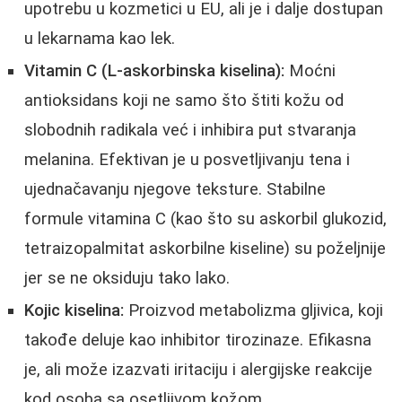
upotrebu u kozmetici u EU, ali je i dalje dostupan
u lekarnama kao lek.
Vitamin C (L-askorbinska kiselina):
Moćni
antioksidans koji ne samo što štiti kožu od
slobodnih radikala već i inhibira put stvaranja
melanina. Efektivan je u posvetljivanju tena i
ujednačavanju njegove teksture. Stabilne
formule vitamina C (kao što su askorbil glukozid,
tetraizopalmitat askorbilne kiseline) su poželjnije
jer se ne oksiduju tako lako.
Kojic kiselina:
Proizvod metabolizma gljivica, koji
takođe deluje kao inhibitor tirozinaze. Efikasna
je, ali može izazvati iritaciju i alergijske reakcije
kod osoba sa osetljivom kožom.