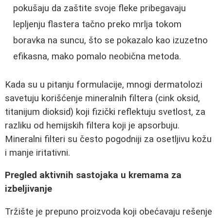
pokušaju da zaštite svoje fleke pribegavaju
lepljenju flastera tačno preko mrlja tokom
boravka na suncu, što se pokazalo kao izuzetno
efikasna, mako pomalo neobična metoda.
Kada su u pitanju formulacije, mnogi dermatolozi
savetuju korišćenje mineralnih filtera (cink oksid,
titanijum dioksid) koji fizički reflektuju svetlost, za
razliku od hemijskih filtera koji je apsorbuju.
Mineralni filteri su često pogodniji za osetljivu kožu
i manje iritativni.
Pregled aktivnih sastojaka u kremama za
izbeljivanje
Tržište je prepuno proizvoda koji obećavaju rešenje