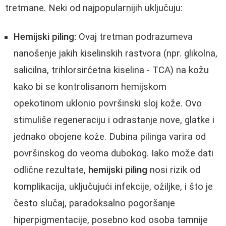
tretmane. Neki od najpopularnijih uključuju:
Hemijski piling:
Ovaj tretman podrazumeva
nanošenje jakih kiselinskih rastvora (npr. glikolna,
salicilna, trihlorsirćetna kiselina - TCA) na kožu
kako bi se kontrolisanom hemijskom
opekotinom uklonio površinski sloj kože. Ovo
stimuliše regeneraciju i odrastanje nove, glatke i
jednako obojene kože. Dubina pilinga varira od
površinskog do veoma dubokog. Iako može dati
odlične rezultate,
hemijski piling
nosi rizik od
komplikacija, uključujući infekcije, ožiljke, i što je
često slučaj, paradoksalno pogoršanje
hiperpigmentacije, posebno kod osoba tamnije