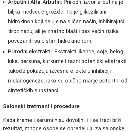
Arbutin i Alfa-Arbutin:
Prirodni izvor arbutina je
biljka medveđe grožđe. To je glikozilirani
hidrokinon koji deluje na sličan način, inhibirajući
tirozinazu, ali je znatno blaži i bez većih rizika
povezanih sa čistim hidrokinonom.
Prirodni ekstrakti:
Ekstrakti likance, soje, belog
luka, persuna, kurkume i razni botanički ekstrakti
takođe pokazuju izvesne efekte u inhibiciji
melanogeneze, iako su obično manje potentni od
sintetičkih supstanci.
Salonski tretmani i procedure
Kada kreme i serumi nisu dovoljni, ili se traži brži
rezultat, mnoge osobe se opredeljuju za salonske