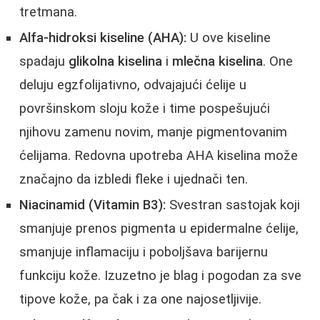
tretmana.
Alfa-hidroksi kiseline (AHA):
U ove kiseline
spadaju
glikolna kiselina
i
mlečna kiselina
. One
deluju egzfolijativno, odvajajući ćelije u
površinskom sloju kože i time pospešujući
njihovu zamenu novim, manje pigmentovanim
ćelijama. Redovna upotreba AHA kiselina može
značajno da izbledi fleke i ujednači ten.
Niacinamid (Vitamin B3):
Svestran sastojak koji
smanjuje prenos pigmenta u epidermalne ćelije,
smanjuje inflamaciju i poboljšava barijernu
funkciju kože. Izuzetno je blag i pogodan za sve
tipove kože, pa čak i za one najosetljivije.