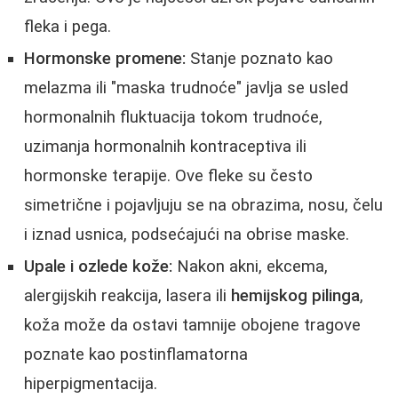
fleka i pega.
Hormonske promene:
Stanje poznato kao
melazma ili "maska trudnoće" javlja se usled
hormonalnih fluktuacija tokom trudnoće,
uzimanja hormonalnih kontraceptiva ili
hormonske terapije. Ove fleke su često
simetrične i pojavljuju se na obrazima, nosu, čelu
i iznad usnica, podsećajući na obrise maske.
Upale i ozlede kože:
Nakon akni, ekcema,
alergijskih reakcija, lasera ili
hemijskog pilinga
,
koža može da ostavi tamnije obojene tragove
poznate kao postinflamatorna
hiperpigmentacija.