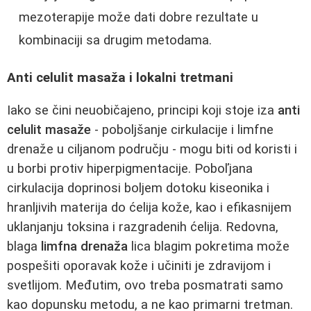
mezoterapije može dati dobre rezultate u
kombinaciji sa drugim metodama.
Anti celulit masaža i lokalni tretmani
Iako se čini neuobičajeno, principi koji stoje iza
anti
celulit masaže
- poboljšanje cirkulacije i limfne
drenaže u ciljanom području - mogu biti od koristi i
u borbi protiv hiperpigmentacije. Poboľjana
cirkulacija doprinosi boljem dotoku kiseonika i
hranljivih materija do ćelija kože, kao i efikasnijem
uklanjanju toksina i razgradenih ćelija. Redovna,
blaga
limfna drenaža
lica blagim pokretima može
pospešiti oporavak kože i učiniti je zdravijom i
svetlijom. Međutim, ovo treba posmatrati samo
kao dopunsku metodu, a ne kao primarni tretman.