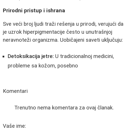
Prirodni pristup i ishrana
Sve veći broj ljudi traži rešenja u prirodi, verujući da
je uzrok hiperpigmentacije često u unutrašnjoj
neravnoteži organizma. Uobičajeni saveti uključuju:
Detoksikacija jetre:
U tradicionalnoj medicini,
probleme sa kožom, posebno
Komentari
Trenutno nema komentara za ovaj članak.
Vaše ime: