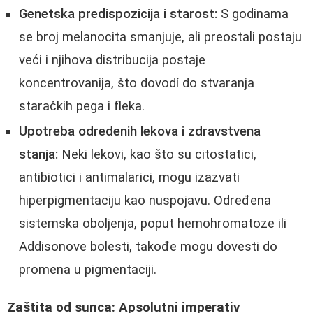
Genetska predispozicija i starost:
S godinama
se broj melanocita smanjuje, ali preostali postaju
veći i njihova distribucija postaje
koncentrovanija, što dovodí do stvaranja
staračkih pega i fleka.
Upotreba odredenih lekova i zdravstvena
stanja:
Neki lekovi, kao što su citostatici,
antibiotici i antimalarici, mogu izazvati
hiperpigmentaciju kao nuspojavu. Određena
sistemska oboljenja, poput hemohromatoze ili
Addisonove bolesti, takođe mogu dovesti do
promena u pigmentaciji.
Zaštita od sunca: Apsolutni imperativ