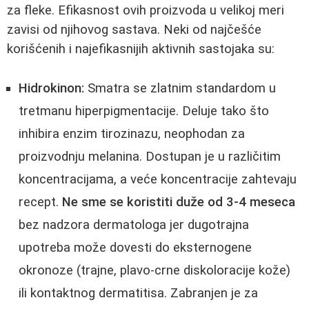
za fleke. Efikasnost ovih proizvoda u velikoj meri
zavisi od njihovog sastava. Neki od najčešće
korišćenih i najefikasnijih aktivnih sastojaka su:
Hidrokinon:
Smatra se zlatnim standardom u
tretmanu hiperpigmentacije. Deluje tako što
inhibira enzim tirozinazu, neophodan za
proizvodnju melanina. Dostupan je u različitim
koncentracijama, a veće koncentracije zahtevaju
recept.
Ne sme se koristiti duže od 3-4 meseca
bez nadzora dermatologa jer dugotrajna
upotreba može dovesti do eksternogene
okronoze (trajne, plavo-crne diskoloracije kože)
ili kontaktnog dermatitisa. Zabranjen je za