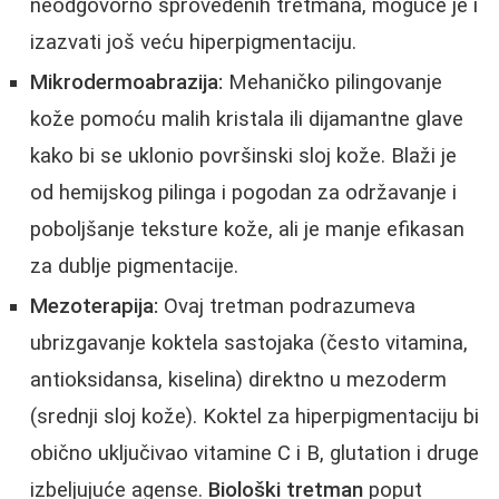
neodgovorno sprovedenih tretmana, moguće je i
izazvati još veću hiperpigmentaciju.
Mikrodermoabrazija:
Mehaničko pilingovanje
kože pomoću malih kristala ili dijamantne glave
kako bi se uklonio površinski sloj kože. Blaži je
od hemijskog pilinga i pogodan za održavanje i
poboljšanje teksture kože, ali je manje efikasan
za dublje pigmentacije.
Mezoterapija:
Ovaj tretman podrazumeva
ubrizgavanje koktela sastojaka (često vitamina,
antioksidansa, kiselina) direktno u mezoderm
(srednji sloj kože). Koktel za hiperpigmentaciju bi
obično uključivao vitamine C i B, glutation i druge
izbeljujuće agense.
Biološki tretman
poput