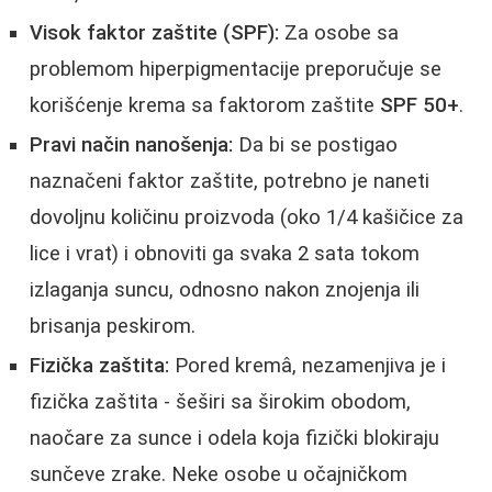
Visok faktor zaštite (SPF):
Za osobe sa
problemom hiperpigmentacije preporučuje se
korišćenje krema sa faktorom zaštite
SPF 50+
.
Pravi način nanošenja:
Da bi se postigao
naznačeni faktor zaštite, potrebno je naneti
dovoljnu količinu proizvoda (oko 1/4 kašičice za
lice i vrat) i obnoviti ga svaka 2 sata tokom
izlaganja suncu, odnosno nakon znojenja ili
brisanja peskirom.
Fizička zaštita:
Pored kremâ, nezamenjiva je i
fizička zaštita - šeširi sa širokim obodom,
naočare za sunce i odela koja fizički blokiraju
sunčeve zrake. Neke osobe u očajničkom