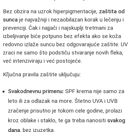
Bez obzira na uzrok hiperpigmentacije,
zaštita od
sunca
je najvažniji i nezaobilazan korak u lečenju i
prevenciji. Čak i najjači i najskuplji tretmani za
izbeljivanje biće potpuno bez efekta ako se koža
redovno izlaže suncu bez odgovarajuće zaštite. UV
zraci ne samo što podstiču stvaranje novih fleka,
već intenziviraju i već postojeće.
Kľjučna pravila zaštite uključuju:
Svakodnevnu primenu:
SPF krema nije samo za
leto ili za odlazak na more. Štetno UVA i UVB
zračenje prisutno je tokom cele godine, prolazi
kroz oblake i staklo, te ga treba nanositi
svakog
dana
, bez izuzetka.