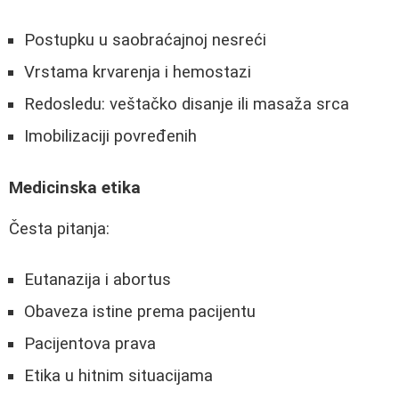
Postupku u saobraćajnoj nesreći
Vrstama krvarenja i hemostazi
Redosledu: veštačko disanje ili masaža srca
Imobilizaciji povređenih
Medicinska etika
Česta pitanja:
Eutanazija i abortus
Obaveza istine prema pacijentu
Pacijentova prava
Etika u hitnim situacijama