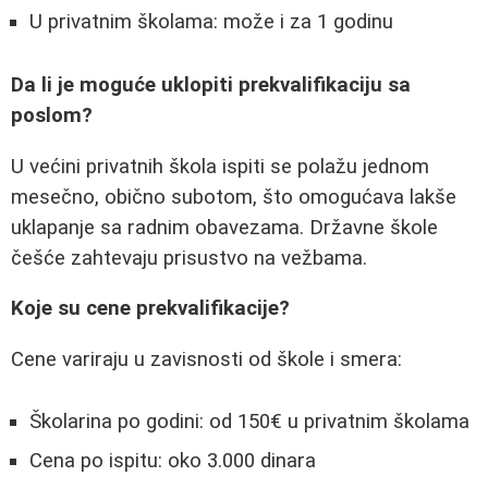
U privatnim školama: može i za 1 godinu
Da li je moguće uklopiti prekvalifikaciju sa
poslom?
U većini privatnih škola ispiti se polažu jednom
mesečno, obično subotom, što omogućava lakše
uklapanje sa radnim obavezama. Državne škole
češće zahtevaju prisustvo na vežbama.
Koje su cene prekvalifikacije?
Cene variraju u zavisnosti od škole i smera:
Školarina po godini: od 150€ u privatnim školama
Cena po ispitu: oko 3.000 dinara