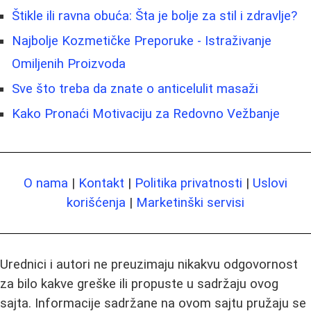
Štikle ili ravna obuća: Šta je bolje za stil i zdravlje?
Najbolje Kozmetičke Preporuke - Istraživanje
Omiljenih Proizvoda
Sve što treba da znate o anticelulit masaži
Kako Pronaći Motivaciju za Redovno Vežbanje
O nama
|
Kontakt
|
Politika privatnosti
|
Uslovi
korišćenja
|
Marketinški servisi
Urednici i autori ne preuzimaju nikakvu odgovornost
za bilo kakve greške ili propuste u sadržaju ovog
sajta. Informacije sadržane na ovom sajtu pružaju se