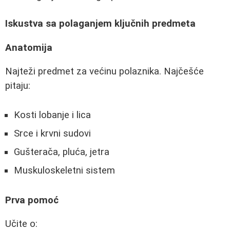
Iskustva sa polaganjem ključnih predmeta
Anatomija
Najteži predmet za većinu polaznika. Najčešće
pitaju:
Kosti lobanje i lica
Srce i krvni sudovi
Gušterača, pluća, jetra
Muskuloskeletni sistem
Prva pomoć
Učite o: