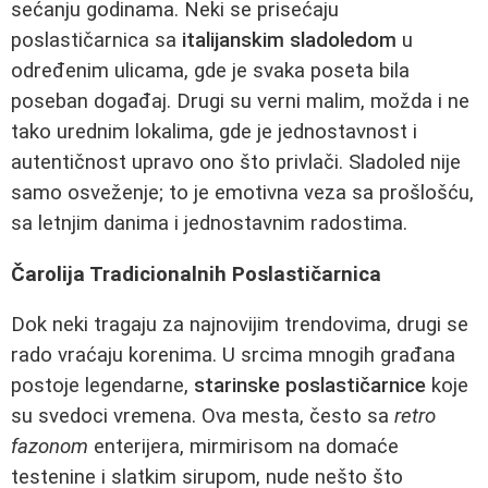
sećanju godinama. Neki se prisećaju
poslastičarnica sa
italijanskim sladoledom
u
određenim ulicama, gde je svaka poseta bila
poseban događaj. Drugi su verni malim, možda i ne
tako urednim lokalima, gde je jednostavnost i
autentičnost upravo ono što privlači. Sladoled nije
samo osveženje; to je emotivna veza sa prošlošću,
sa letnjim danima i jednostavnim radostima.
Čarolija Tradicionalnih Poslastičarnica
Dok neki tragaju za najnovijim trendovima, drugi se
rado vraćaju korenima. U srcima mnogih građana
postoje legendarne,
starinske poslastičarnice
koje
su svedoci vremena. Ova mesta, često sa
retro
fazonom
enterijera, mirmirisom na domaće
testenine i slatkim sirupom, nude nešto što