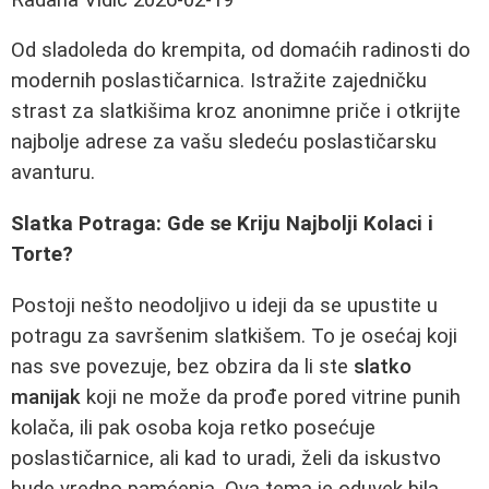
Od sladoleda do krempita, od domaćih radinosti do
modernih poslastičarnica. Istražite zajedničku
strast za slatkišima kroz anonimne priče i otkrijte
najbolje adrese za vašu sledeću poslastičarsku
avanturu.
Slatka Potraga: Gde se Kriju Najbolji Kolaci i
Torte?
Postoji nešto neodoljivo u ideji da se upustite u
potragu za savršenim slatkišem. To je osećaj koji
nas sve povezuje, bez obzira da li ste
slatko
manijak
koji ne može da prođe pored vitrine punih
kolača, ili pak osoba koja retko posećuje
poslastičarnice, ali kad to uradi, želi da iskustvo
bude vredno pamćenja. Ova tema je oduvek bila