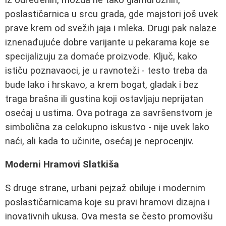
poslastičarnica u srcu grada, gde majstori još uvek
prave krem od svežih jaja i mleka. Drugi pak nalaze
iznenađujuće dobre varijante u pekarama koje se
specijalizuju za domaće proizvode. Ključ, kako
ističu poznavaoci, je u ravnoteži - testo treba da
bude lako i hrskavo, a krem bogat, gladak i bez
traga brašna ili gustina koji ostavljaju neprijatan
osećaj u ustima. Ova potraga za savršenstvom je
simbolična za celokupno iskustvo - nije uvek lako
naći, ali kada to učinite, osećaj je neprocenjiv.
Moderni Hramovi Slatkiša
S druge strane, urbani pejzaž obiluje i modernim
poslastičarnicama koje su pravi hramovi dizajna i
inovativnih ukusa. Ova mesta se često promovišu