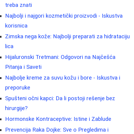
treba znati
Najbolji i najgori kozmetički proizvodi - Iskustva
korisnica
Zimska nega kože: Najbolji preparati za hidrataciju
lica
Hijaluronski Tretmani: Odgovori na Najčešća
Pitanja i Saveti
Najbolje kreme za suvu kožu i bore - Iskustva i
preporuke
Spušteni očni kapci: Da li postoji rešenje bez
hirurgije?
Hormonske Kontraceptive: Istine i Zablude
Prevencija Raka Dojke: Sve o Pregledima i