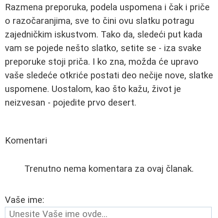
Razmena preporuka, podela uspomena i čak i priče
o razočaranjima, sve to čini ovu slatku potragu
zajedničkim iskustvom. Tako da, sledeći put kada
vam se pojede nešto slatko, setite se - iza svake
preporuke stoji priča. I ko zna, možda će upravo
vaše sledeće otkriće postati deo nečije nove, slatke
uspomene. Uostalom, kao što kažu, život je
neizvesan - pojedite prvo desert.
Komentari
Trenutno nema komentara za ovaj članak.
Vaše ime: