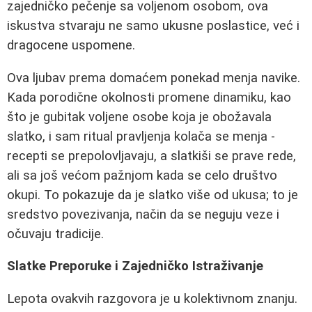
zajedničko pečenje sa voljenom osobom, ova
iskustva stvaraju ne samo ukusne poslastice, već i
dragocene uspomene.
Ova ljubav prema domaćem ponekad menja navike.
Kada porodične okolnosti promene dinamiku, kao
što je gubitak voljene osobe koja je obožavala
slatko, i sam ritual pravljenja kolača se menja -
recepti se prepolovljavaju, a slatkiši se prave rede,
ali sa još većom pažnjom kada se celo društvo
okupi. To pokazuje da je slatko više od ukusa; to je
sredstvo povezivanja, način da se neguju veze i
očuvaju tradicije.
Slatke Preporuke i Zajedničko Istraživanje
Lepota ovakvih razgovora je u kolektivnom znanju.