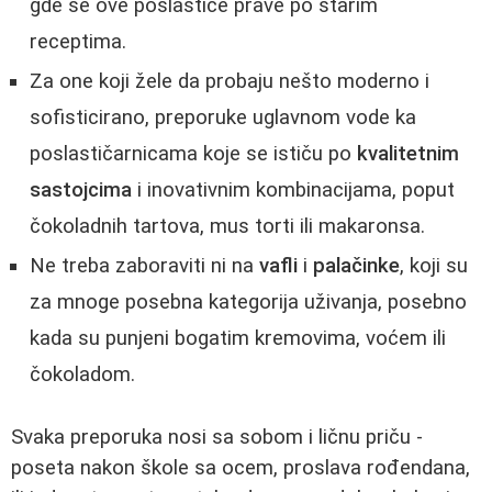
gde se ove poslastice prave po starim
receptima.
Za one koji žele da probaju nešto moderno i
sofisticirano, preporuke uglavnom vode ka
poslastičarnicama koje se ističu po
kvalitetnim
sastojcima
i inovativnim kombinacijama, poput
čokoladnih tartova, mus torti ili makaronsa.
Ne treba zaboraviti ni na
vafli
i
palačinke
, koji su
za mnoge posebna kategorija uživanja, posebno
kada su punjeni bogatim kremovima, voćem ili
čokoladom.
Svaka preporuka nosi sa sobom i ličnu priču -
poseta nakon škole sa ocem, proslava rođendana,