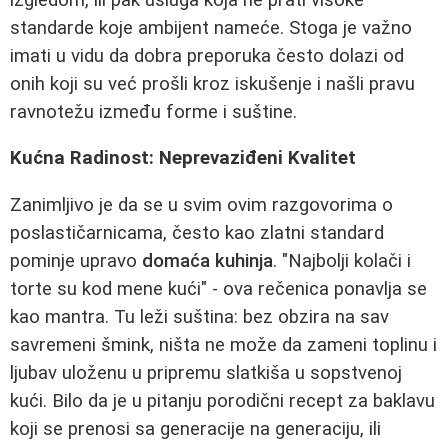
standarde koje ambijent nameće. Stoga je važno
imati u vidu da dobra preporuka često dolazi od
onih koji su već prošli kroz iskušenje i našli pravu
ravnotežu između forme i suštine.
Kućna Radinost: Neprevaziđeni Kvalitet
Zanimljivo je da se u svim ovim razgovorima o
poslastičarnicama, često kao zlatni standard
pominje upravo
domaća kuhinja
. "Najbolji kolači i
torte su kod mene kući" - ova rečenica ponavlja se
kao mantra. Tu leži suština: bez obzira na sav
savremeni šmink, ništa ne može da zameni toplinu i
ljubav uloženu u pripremu slatkiša u sopstvenoj
kući. Bilo da je u pitanju porodični recept za baklavu
koji se prenosi sa generacije na generaciju, ili