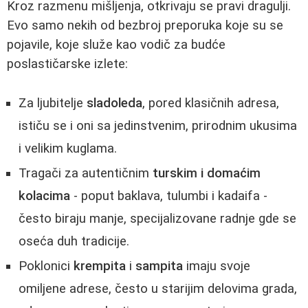
Kroz razmenu mišljenja, otkrivaju se pravi dragulji.
Evo samo nekih od bezbroj preporuka koje su se
pojavile, koje služe kao vodič za budće
poslastičarske izlete:
Za ljubitelje
sladoleda
, pored klasičnih adresa,
ističu se i oni sa jedinstvenim, prirodnim ukusima
i velikim kuglama.
Tragači za autentičnim
turskim i domaćim
kolacima
- poput baklava, tulumbi i kadaifa -
često biraju manje, specijalizovane radnje gde se
oseća duh tradicije.
Poklonici
krempita
i
sampita
imaju svoje
omiljene adrese, često u starijim delovima grada,