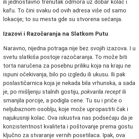
ili jednostavno trenutak odmora uz dobar kolac i
kafu. To čini svaku od ovih adresa više od samo
lokacije; to su mesta gde su stvorena sećanja.
Izazovi i Razočaranja na Slatkom Putu
Naravno, nijedna potraga nije bez svojih izazova. I u
svetu slatkiša postoje razočaranja. To može biti
torta naručena za posebnu priliku koja na kraju ne
ispuni očekivanja, bilo po izgledu ili ukusu. Ili pak
poslastičarnica koja je nekada bila vrhunska, a sada
je, po mišljenju stalnih gostiju,
pokvarila recept
ili
smanjila porcije, a podigla cene. Tu su i priče o
neljubaznom osoblju, koje može upropastiti čak i
najukusniji kolac. Ova iskustva nas podsećaju da je
konzistentnost kvaliteta i poštovanje prema gostu
ključno za stvaranje vernih posetilaca. Ipak, ova