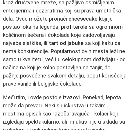
kroz društvene mreže, sa pažljivo osmišljenim
enterijerima i dezeratima koji su prava umetnička
dela. Ovde možete pronaći
cheesecake
koji je
postao lokalna legenda,
profiterole
sa ogromnom
količinom šećera i čokolade koje zadovoljavaju i
najveće slatkiše, ili
tart od jabuke
za koji kažu da
nema konkurencije. Popularnost ovih mesta leži ne
samo u kvalitetu, već i u celokupnom doživljaju - od
načina na koji je kolac postavljen na tanjir, do
pažnje posvećene svakom detalju, poput korisćenja
prave vanile ili belgijske čokolade.
Međutim, i ovde postoje izazovi. Ponekad, lepota
može da prevari. Neki su iskustva u takvim
mestima opisali kao razočaravajuća - kolaci koji
izgledaju spektakularno, ali im ukus nije u skladu sa
izgledom, ili pak usluga koja ne prati visoke