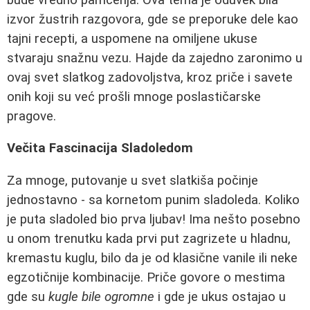
izvor žustrih razgovora, gde se preporuke dele kao
tajni recepti, a uspomene na omiljene ukuse
stvaraju snažnu vezu. Hajde da zajedno zaronimo u
ovaj svet slatkog zadovoljstva, kroz priče i savete
onih koji su već prošli mnoge poslastičarske
pragove.
Večita Fascinacija Sladoledom
Za mnoge, putovanje u svet slatkiša počinje
jednostavno - sa kornetom punim sladoleda. Koliko
je puta sladoled bio prva ljubav! Ima nešto posebno
u onom trenutku kada prvi put zagrizete u hladnu,
kremastu kuglu, bilo da je od klasične vanile ili neke
egzotičnije kombinacije. Priče govore o mestima
gde su
kugle bile ogromne
i gde je ukus ostajao u