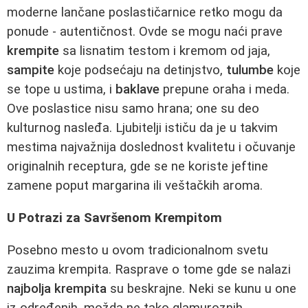
moderne lančane poslastičarnice retko mogu da
ponude - autentičnost. Ovde se mogu naći prave
krempite
sa lisnatim testom i kremom od jaja,
sampite
koje podsećaju na detinjstvo,
tulumbe
koje
se topе u ustima, i
baklave
prepune oraha i meda.
Ove poslastice nisu samo hrana; one su deo
kulturnog nasleđa. Ljubitelji ističu da je u takvim
mestima najvažnija doslednost kvalitetu i očuvanje
originalnih receptura, gde se ne koriste jeftine
zamene poput margarina ili veštačkih aroma.
U Potrazi za Savršenom Krempitom
Posebno mesto u ovom tradicionalnom svetu
zauzima krempita. Rasprave o tome gde se nalazi
najbolja krempita
su beskrajne. Neki se kunu u one
iz određenih, možda ne tako glamuroznih,