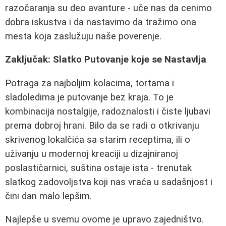
razočaranja su deo avanture - uče nas da cenimo
dobra iskustva i da nastavimo da tražimo ona
mesta koja zaslužuju naše poverenje.
Zaključak: Slatko Putovanje koje se Nastavlja
Potraga za najboljim kolacima, tortama i
sladoledima je putovanje bez kraja. To je
kombinacija nostalgije, radoznalosti i čiste ljubavi
prema dobroj hrani. Bilo da se radi o otkrivanju
skrivenog lokalčića sa starim receptima, ili o
uživanju u modernoj kreaciji u dizajniranoj
poslastičarnici, suština ostaje ista - trenutak
slatkog zadovoljstva koji nas vraća u sadašnjost i
čini dan malo lepšim.
Najlepše u svemu ovome je upravo zajedništvo.