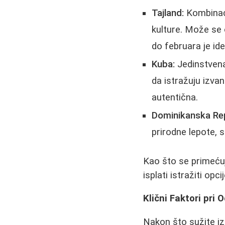
Tajland:
Kombinaci
kulture. Može se
do februara je id
Kuba:
Jedinstvena 
da istražuju izvan
autentična.
Dominikanska Repu
prirodne lepote, 
Kao što se primeću
isplati istražiti opci
Klični Faktori pri 
Nakon što sužite iz