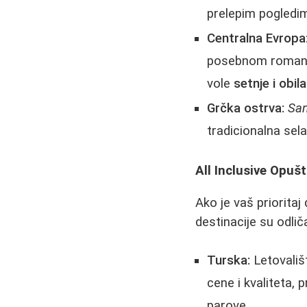
prelepim pogledi
Centralna Evropa
posebnom romanti
vole
setnje i obi
Grčka ostrva:
San
tradicionalna sel
All Inclusive Opušt
Ako je vaš priorita
destinacije su odlič
Turska:
Letovališ
cene i kvaliteta, 
parove.