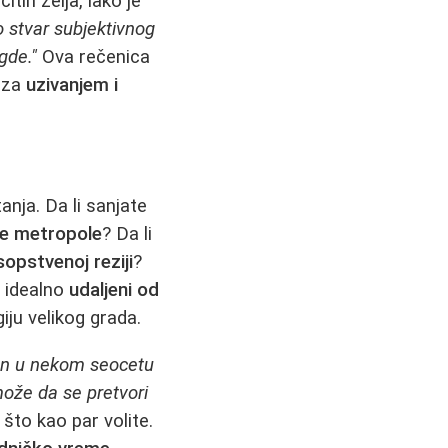
itih želja, lako je
o stvar subjektivnog
gde."
Ova rečenica
a za
uzivanjem i
anja. Da li sanjate
e metropole
? Da li
sopstvenoj reziji
?
e idealno
udaljeni od
iju velikog grada.
man u nekom seocetu
ože da se pretvori
što kao par volite.