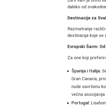
Da li vam je bitno
m
daleko od svakodn
Destinacije za Sva
Razmatranje različi
destinacija koje se
Evropski Šarm: Od
Za one koji preferir
Španija i Italija:
Se
Gran Canaria, pr
nude savršenu kom
večna asocijacija 
Portugal:
Lisabon