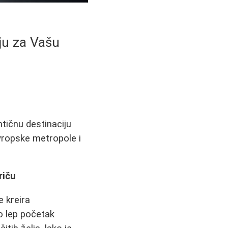
ju za Vašu
tičnu destinaciju
vropske metropole i
riču
e kreira
o lep početak