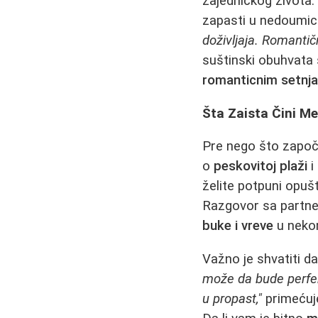
zajedničkog života. 
zapasti u nedoumicu
doživljaja. Romanti
suštinski obuhvata s
romanticnim setnj
Šta Zaista Čini 
Pre nego što započne
o
peskovitoj plaži
i
želite potpuni opušt
Razgovor sa partner
buke i vreve
u nekom
Važno je shvatiti d
može da bude perfek
u propast,"
primećuje