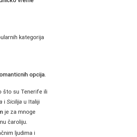
dničko vreme
ularnih kategorija
omanticnih opcija
.
 što su Tenerife ili
a
i
Sicilija
u Italiji
m
je za mnoge
nu čaroliju.
čnim ljudima i