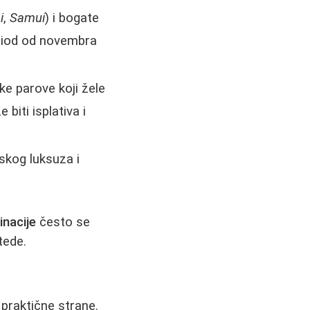
i
,
Samui
) i bogate
eriod od novembra
ke parove koji žele
biti isplativa i
skog luksuza i
inacije
često se
tede.
 praktične strane.