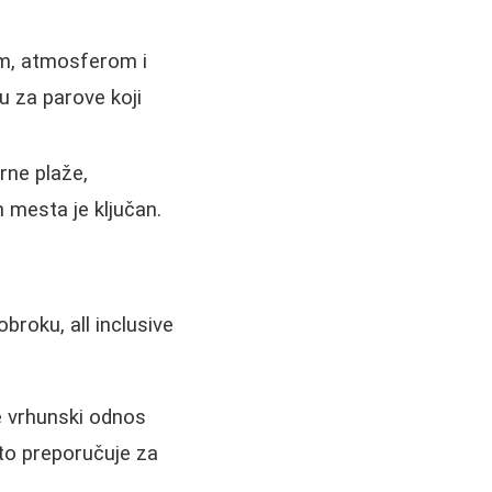
m, atmosferom i
u za parove koji
rne plaže,
h mesta je ključan.
roku, all inclusive
 vrhunski odnos
to preporučuje za