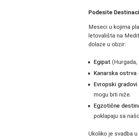
Podesite Destinac
Meseci u kojima pla
letovališta na Medi
dolaze u obzir:
Egipat
(Hurgada, Š
Kanarska ostrva
Evropski gradovi
mogu biti niže.
Egzotične destina
poklapaju sa na
Ukoliko je svadba u 