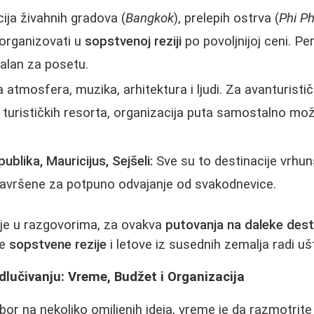
ja živahnih gradova (
Bangkok
), prelepih ostrva (
Phi Ph
 organizovati u
sopstvenoj reziji
po povoljnijoj ceni. P
ealan za posetu.
atmosfera, muzika, arhitektura i ljudi. Za avanturistič
 turističkih resorta, organizacija puta samostalno može 
blika, Mauricijus, Sejšeli:
Sve su to destinacije vrhun
savršene za potpuno odvajanje od svakodnevice.
je u razgovorima, za ovakva
putovanja na daleke dest
je
sopstvene rezije
i letove iz susednih zemalja radi uš
Odlučivanju: Vreme, Budžet i Organizacija
bor na nekoliko omiljenih ideja, vreme je da razmotrite