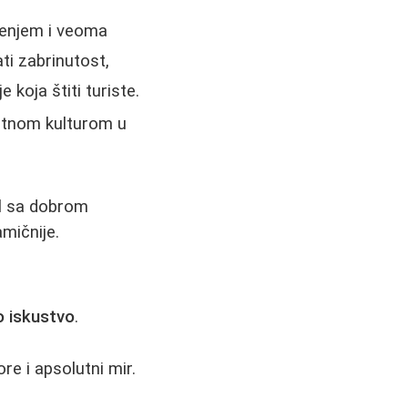
jenjem i veoma
ti zabrinutost,
 koja štiti turiste.
antnom kulturom u
el sa dobrom
mičnije.
 iskustvo
.
ore i apsolutni mir.