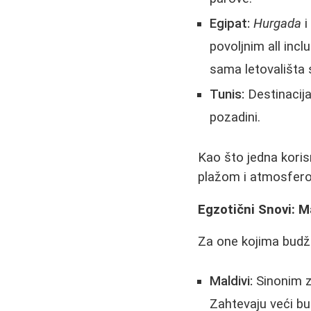
Egipat:
Hurgada
povoljnim all inc
sama letovališta s
Tunis:
Destinacija
pozadini.
Kao što jedna koris
plažom i atmosferom
Egzotični Snovi: Ma
Za one kojima budž
Maldivi:
Sinonim 
Zahtevaju veći bud