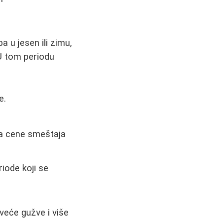
 u jesen ili zimu,
 U tom periodu
e.
 a cene smeštaja
iode koji se
 veće gužve i više