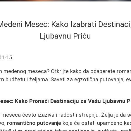
Medeni Mesec: Kako Izabrati Destinaci
Ljubavnu Priču
01-15
em medenog meseca? Otkrijte kako da odaberete roman
 budžetu i željama. Saveti za egzotična putovanja, e
esec: Kako Pronaći Destinaciju za Vašu Ljubavnu P
meseca često izaziva i radost i strepnju. Želja je da s
vo,
romantično putovanje
koje će ostati upamćeno ka