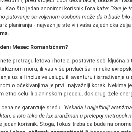
Međutim, pred stojeći izbor destinacija, budžeta i različ
. Kao što jedan anonimni korisnik fora kaže:
"Sve je t
čno putovanje sa voljenom osobom može da ti bude bilo 
rž planiranja - najvažnije ste vi i vaša zajednička želj
ama
.
Medeni Mesec Romantičnim?
te pretragu letova i hotela, postavite sebi ključna pit
 tirkiznom moru, ili vas više privlači šarm neke
evropsk
anje uz all inclusive uslugu ili avanturu i istraživanje u
om o očekivanjima je prvi i najvažniji korak. Nekima j
 etno selu ili planinskom predelu, dok drugi žele energ
a cena ne garantuje sreću.
"Nekada i najjeftiniji aranž
tan, a isto tako de lux aranžman u prelepoj metropoli m
 jedan korisnik. Stoga, fokus treba da bude na onome 