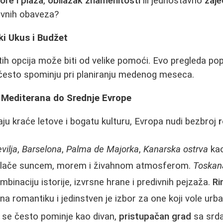
ore i plaza
,
obilazak znamenitosti
ili jednostavno
zaje
evnih obaveza?
ki Ukus i Budžet
tih opcija može biti od velike pomoći. Evo pregleda pop
 često spominju pri planiranju medenog meseca.
 Mediterana do Srednje Evrope
aju kraće letove i bogatu kulturu, Evropa nudi bezbroj
r
vilja
,
Barselona
,
Palma de Majorka
,
Kanarska ostrva
kao
ivlače suncem, morem i živahnom atmosferom.
Toskan
binaciju istorije, izvrsne hrane i predivnih pejzaža.
Ri
na romantiku i jedinstven je izbor za one koji vole urba
se često pominje kao divan,
pristupačan grad
sa srda