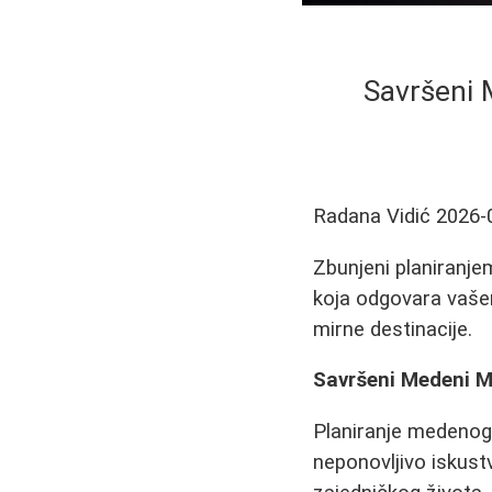
Savršeni 
Radana Vidić
2026-
Zbunjeni planiranj
koja odgovara vašem
mirne destinacije.
Savršeni Medeni M
Planiranje medenog 
neponovljivo iskust