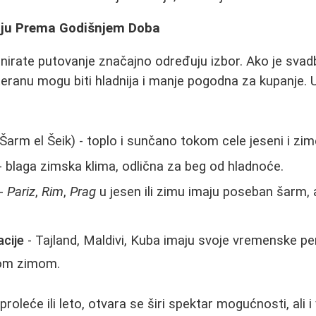
iju Prema Godišnjem Doba
nirate putovanje značajno određuju izbor. Ako je svadba
teranu mogu biti hladnija i manje pogodna za kupanje.
arm el Šeik) - toplo i sunčano tokom cele jeseni i zim
- blaga zimska klima, odlična za beg od hladnoće.
-
Pariz
,
Rim
,
Prag
u jesen ili zimu imaju poseban šarm,
cije
- Tajland, Maldivi, Kuba imaju svoje vremenske per
šom zimom.
proleće ili leto, otvara se širi spektar mogućnosti, ali i