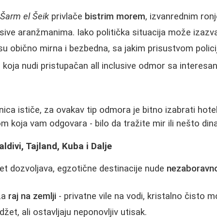
i
Šarm el Šeik
privlače
bistrim morem
, izvanrednim ron
lusive aranžmanima. Iako politička situacija može izazva
u obično mirna i bezbedna, sa jakim prisustvom policije
 koja nudi pristupačan all inclusive odmor sa interes
nica ističe, za ovakav tip odmora je bitno izabrati hot
 koja vam odgovara - bilo da tražite mir ili nešto dina
ldivi, Tajland, Kuba i Dalje
et dozvoljava, egzotične destinacije nude
nezaboravno
za
raj na zemlji
- privatne vile na vodi, kristalno čisto m
žet, ali ostavljaju neponovljiv utisak.