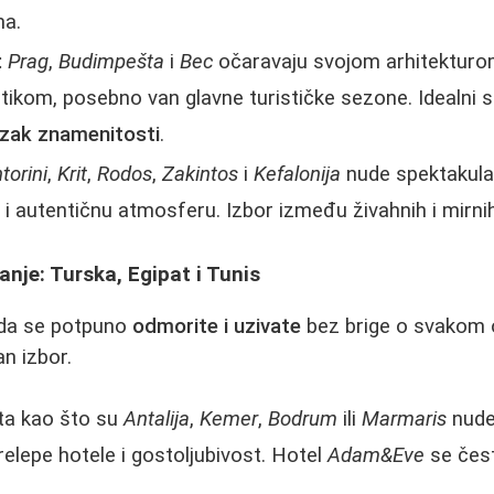
ma.
:
Prag
,
Budimpešta
i
Bec
očaravaju svojom arhitekturo
kom, posebno van glavne turističke sezone. Idealni s
lazak znamenitosti
.
torini
,
Krit
,
Rodos
,
Zakintos
i
Kefalonija
nude spektakula
a i autentičnu atmosferu. Izbor između živahnih i mirni
anje: Turska, Egipat i Tunis
j da se potpuno
odmorite i uzivate
bez brige o svakom ob
an izbor.
ta kao što su
Antalija
,
Kemer
,
Bodrum
ili
Marmaris
nude
prelepe hotele i gostoljubivost. Hotel
Adam&Eve
se čes