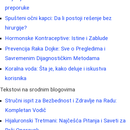
preporuke
Spušteni očni kapci: Da li postoji rešenje bez
hirurgije?
Hormonske Kontraceptive: Istine i Zablude
Prevencija Raka Dojke: Sve o Pregledima i
Savremenim Dijagnostičkim Metodama
Koralna voda: Šta je, kako deluje i iskustva
korisnika
Tekstovi na srodnim blogovima
Stručni ispit za Bezbednost i Zdravlje na Radu:
Kompletan Vodič
Hijaluronski Tretmani: Najčešća Pitanja i Saveti za