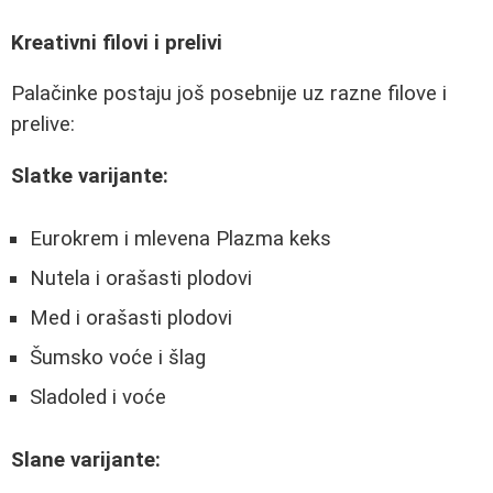
Kreativni filovi i prelivi
Palačinke postaju još posebnije uz razne filove i
prelive:
Slatke varijante:
Eurokrem i mlevena Plazma keks
Nutela i orašasti plodovi
Med i orašasti plodovi
Šumsko voće i šlag
Sladoled i voće
Slane varijante: