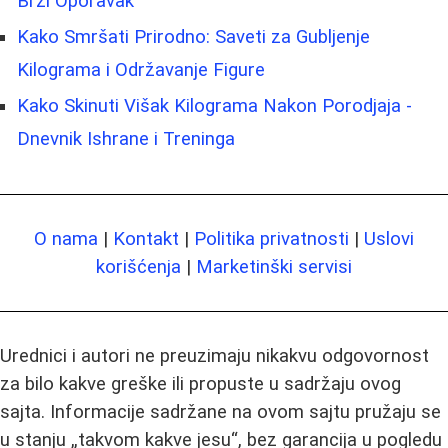
Brži Oporavak
Kako Smršati Prirodno: Saveti za Gubljenje
Kilograma i Održavanje Figure
Kako Skinuti Višak Kilograma Nakon Porodjaja -
Dnevnik Ishrane i Treninga
O nama
|
Kontakt
|
Politika privatnosti
|
Uslovi
korišćenja
|
Marketinški servisi
Urednici i autori ne preuzimaju nikakvu odgovornost
za bilo kakve greške ili propuste u sadržaju ovog
sajta. Informacije sadržane na ovom sajtu pružaju se
u stanju „takvom kakve jesu“, bez garancija u pogledu