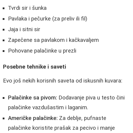
Tvrdi sir i šunka
Pavlaka i pečurke (za preliv ili fil)
Jaja i sitni sir
Zapečene sa pavlakom i kačkavaljem
Pohovane palačinke u prezli
Posebne tehnike i saveti
Evo još nekih korisnih saveta od iskusnih kuvara:
Palačinke sa pivom:
Dodavanje piva u testo čini
palačinke vazdušastim i laganim.
Američke palačinke:
Za deblje, pufnaste
palačinke koristite prašak za pecivo i manje