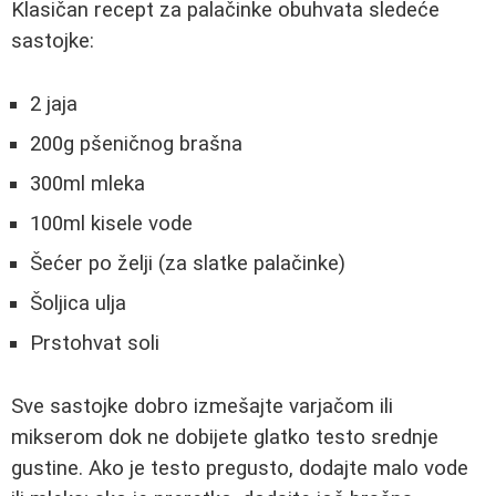
Klasičan recept za palačinke obuhvata sledeće
sastojke:
2 jaja
200g pšeničnog brašna
300ml mleka
100ml kisele vode
Šećer po želji (za slatke palačinke)
Šoljica ulja
Prstohvat soli
Sve sastojke dobro izmešajte varjačom ili
mikserom dok ne dobijete glatko testo srednje
gustine. Ako je testo pregusto, dodajte malo vode