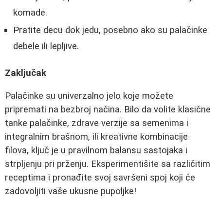
komade.
Pratite decu dok jedu, posebno ako su palačinke
debele ili lepljive.
Zaključak
Palačinke su univerzalno jelo koje možete
pripremati na bezbroj načina. Bilo da volite klasične
tanke palačinke, zdrave verzije sa semenima i
integralnim brašnom, ili kreativne kombinacije
filova, ključ je u pravilnom balansu sastojaka i
strpljenju pri prženju. Eksperimentišite sa različitim
receptima i pronađite svoj savršeni spoj koji će
zadovoljiti vaše ukusne pupoljke!