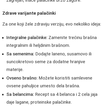
zagrejan, inače palačinke brzo zagore.
Zdrave varijante palačinki
Za one koji žele zdraviju verziju, evo nekoliko ideja:
Integralne palačinke:
Zamenite trećinu brašna
integralnim ili heljdinim brašnom.
Sa semenima:
Dodajte laneno, susamovo ili
suncokretovo seme za dodatne hranjive
materije.
Ovseno brašno:
Možete koristiti samlevene
ovsene pahuljice umesto dela brašna.
Sa belancima:
Recept sa 4 belanca i 2 cela jaja
daje lagane, proteinske palačinke.