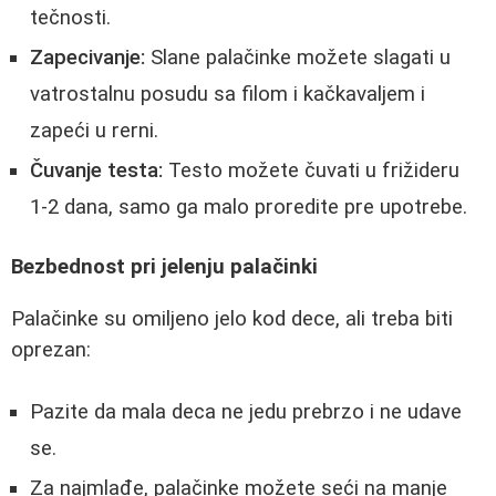
tečnosti.
Zapecivanje:
Slane palačinke možete slagati u
vatrostalnu posudu sa filom i kačkavaljem i
zapeći u rerni.
Čuvanje testa:
Testo možete čuvati u frižideru
1-2 dana, samo ga malo proredite pre upotrebe.
Bezbednost pri jelenju palačinki
Palačinke su omiljeno jelo kod dece, ali treba biti
oprezan:
Pazite da mala deca ne jedu prebrzo i ne udave
se.
Za najmlađe, palačinke možete seći na manje