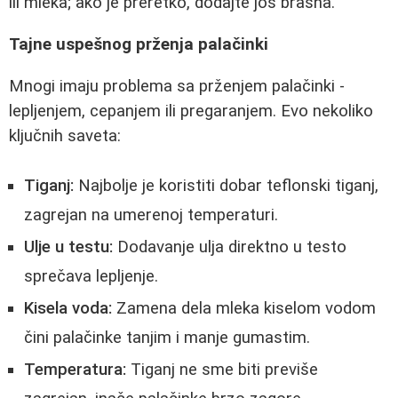
ili mleka; ako je preretko, dodajte još brašna.
Tajne uspešnog prženja palačinki
Mnogi imaju problema sa prženjem palačinki -
lepljenjem, cepanjem ili pregaranjem. Evo nekoliko
ključnih saveta:
Tiganj:
Najbolje je koristiti dobar teflonski tiganj,
zagrejan na umerenoj temperaturi.
Ulje u testu:
Dodavanje ulja direktno u testo
sprečava lepljenje.
Kisela voda:
Zamena dela mleka kiselom vodom
čini palačinke tanjim i manje gumastim.
Temperatura:
Tiganj ne sme biti previše