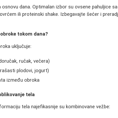
a osnovu dana. Optimalan izbor su ovsene pahuljice s
povrćem ili proteinski shake. Izbegavajte šećer i prera
i obroke tokom dana?
roka uključuje:
doručak, ručak, večera)
rašasti plodovi, jogurt)
ata između obroka
oblikovanje tela
ormaciju tela najefikasnije su kombinovane vežbe: