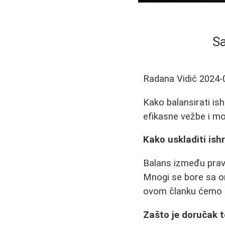
Sa
Radana Vidić
2024-
Kako balansirati ish
efikasne vežbe i mot
Kako uskladiti ishr
Balans između pravil
Mnogi se bore sa or
ovom članku ćemo po
Zašto je doručak t