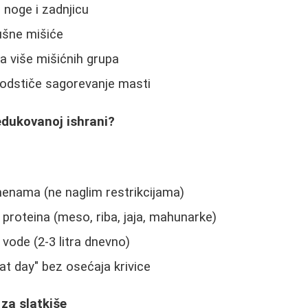
u noge i zadnjicu
bušne mišiće
na više mišićnih grupa
odstiče sagorevanje masti
edukovanoj ishrani?
nama (ne naglim restrikcijama)
roteina (meso, riba, jaja, mahunarke)
ode (2-3 litra dnevno)
t day" bez osećaja krivice
 za slatkiše