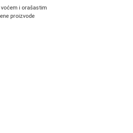
a voćem i orašastim
djene proizvode