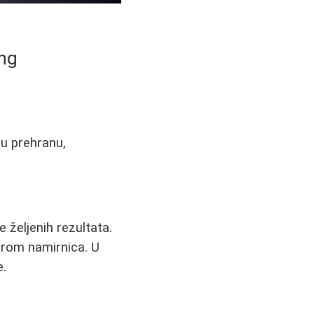
ing
ju prehranu,
 željenih rezultata.
orom namirnica. U
e.