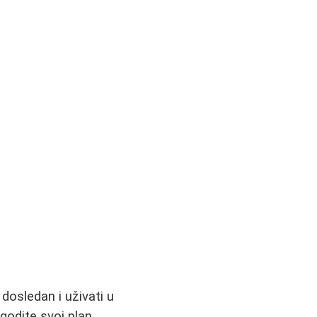
 dosledan i uživati u
godite svoj plan