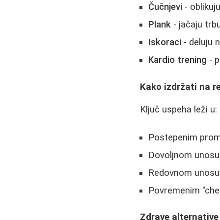
Čučnjevi
- oblikuj
Plank
- jačaju tr
Iskoraci
- deluju 
Kardio trening
- p
Kako izdržati na r
Ključ uspeha leži u:
Postepenim prome
Dovoljnom unosu p
Redovnom unosu v
Povremenim "chea
Zdrave alternative