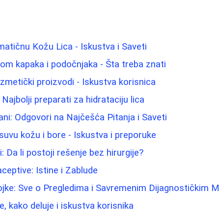
atičnu Kožu Lica - Iskustva i Saveti
jom kapaka i podočnjaka - Šta treba znati
kozmetički proizvodi - Iskustva korisnica
ajbolji preparati za hidrataciju lica
ani: Odgovori na Najčešća Pitanja i Saveti
suvu kožu i bore - Iskustva i preporuke
: Da li postoji rešenje bez hirurgije?
eptive: Istine i Zablude
ojke: Sve o Pregledima i Savremenim Dijagnostičkim
e, kako deluje i iskustva korisnika