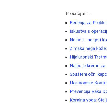
Pročitajte i...
Rešenja za Problem
Iskustva s operaci
Najbolji i najgori 
Zimska nega kože: N
Hijaluronski Tretm
Najbolje kreme za 
Spušteni očni kapci
Hormonske Kontrac
Prevencija Raka D
Koralna voda: Šta j