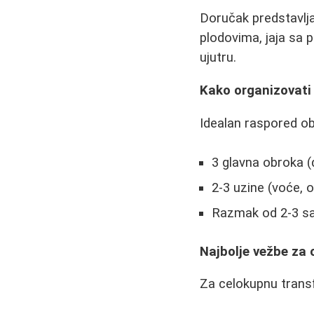
Doručak predstavlj
plodovima, jaja sa 
ujutru.
Kako organizovat
Idealan raspored ob
3 glavna obroka (
2-3 uzine (voće, o
Razmak od 2-3 s
Najbolje vežbe za 
Za celokupnu transf