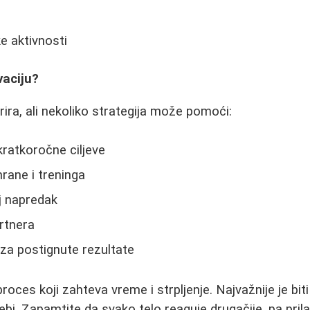
e aktivnosti
vaciju?
rira, ali nekoliko strategija može pomoći:
kratkoročne ciljeve
hrane i treninga
j napredak
rtnera
za postignute rezultate
oces koji zahteva vreme i strpljenje. Najvažnije je biti
ebi. Zapamtite da svako telo reaguje drugačije, pa prila