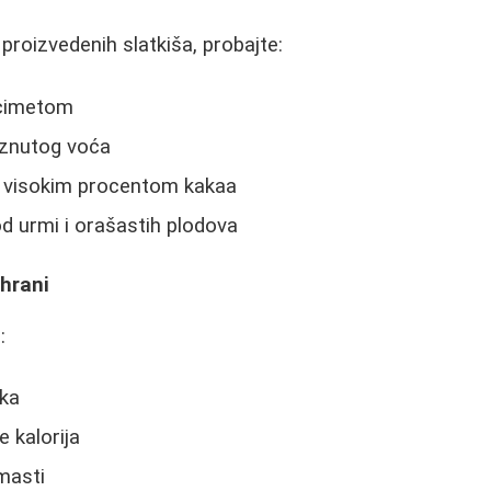
proizvedenih slatkiša, probajte:
 cimetom
rznutog voća
 visokim procentom kakaa
d urmi i orašastih plodova
shrani
:
ka
e kalorija
 masti