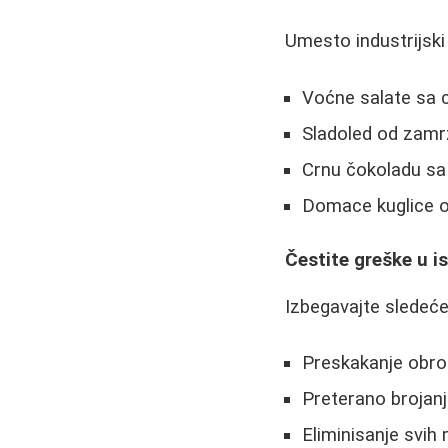
Umesto industrijski 
Voćne salate sa
Sladoled od zam
Crnu čokoladu sa
Domace kuglice o
Čestite greške u i
Izbegavajte sledeće
Preskakanje obro
Preterano brojanj
Eliminisanje svih