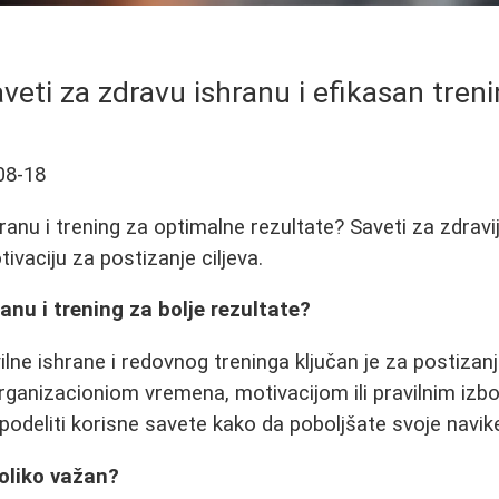
veti za zdravu ishranu i efikasan tren
08-18
ranu i trening za optimalne rezultate? Saveti za zdravi
ivaciju za postizanje ciljeva.
anu i trening za bolje rezultate?
ne ishrane i redovnog treninga ključan je za postizanje
ganizacioniom vremena, motivacijom ili pravilnim izb
deliti korisne savete kako da poboljšate svoje navik
oliko važan?