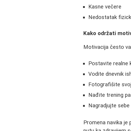
Kasne večere
Nedostatak fizick
Kako održati moti
Motivacija često va
Postavite realne 
Vodite dnevnik is
Fotografišite svo
Nađite trening pa
Nagradjujte sebe 
Promena navika je pr
putu ka zdravijem s