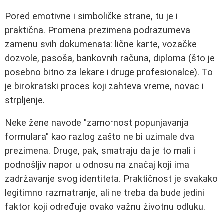
Pored emotivne i simboličke strane, tu je i
praktična. Promena prezimena podrazumeva
zamenu svih dokumenata: lične karte, vozačke
dozvole, pasoša, bankovnih računa, diploma (što je
posebno bitno za lekare i druge profesionalce). To
je birokratski proces koji zahteva vreme, novac i
strpljenje.
Neke žene navode "zamornost popunjavanja
formulara" kao razlog zašto ne bi uzimale dva
prezimena. Druge, pak, smatraju da je to mali i
podnošljiv napor u odnosu na značaj koji ima
zadržavanje svog identiteta. Praktičnost je svakako
legitimno razmatranje, ali ne treba da bude jedini
faktor koji određuje ovako važnu životnu odluku.