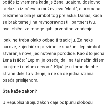
potiče iz vremena kada je žena, udajom, doslovno
prelazila iz očeve u muževljevu "vlast", a promena
prezimena bila je simbol tog prelaska. Danas, kada
se brak temelji na ravnopravnosti i partnerstvu,
ovaj običaj za mnoge gubi prvobitno značenje.
Ipak, ne treba olako odbaciti tradiciju. Za neke
parove, zajedničko prezime je snažan i lep simbol
stvaranja nove, jedinstvene porodice. Kao što jedna
žena ističe: "Lep mi je osećaj da i na taj način dišem
sa njime i našom decom". Ključ je u tome da obe
strane dele to viđenje, a ne da se jedna strana
oseća prislíjenom.
Šta kaže zakon?
U Republici Srbiji, zakon daje potpunu slobodu