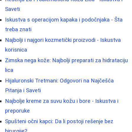
Saveti
Iskustva s operacijom kapaka i podočnjaka - Šta
treba znati
Najbolji i najgori kozmetički proizvodi - Iskustva
korisnica
Zimska nega kože: Najbolji preparati za hidrataciju
lica
Hijaluronski Tretmani: Odgovori na Najčešća
Pitanja i Saveti
Najbolje kreme za suvu kožu i bore - Iskustva i
preporuke
Spušteni očni kapci: Da li postoji rešenje bez
hirurgije?