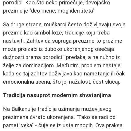
porodici. Kao što neko primećuje, devojačko
prezime je "deo mene, mog identiteta".
Sa druge strane, muškarci često doživljavaju svoje
prezime kao simbol loze, tradicije koju treba
nastaviti. Zahtev da supruga preuzme to prezime
može proizaći iz duboko ukorenjenog osećaja
dužnosti prema porodici i predaka, a ne nužno iz
želje za dominacijom. Međutim, problem nastaje
kada se taj zahtev doživljava kao
nametanje ili čak
emocionalna ucena
, što je, nažalost, čest slučaj.
Tradicija nasuprot modernim shvatanjima
Na Balkanu je tradicija uzimanja muževljevog
prezimena čvrsto ukorenjena. "Tako se radi od
pameti veka" - čuje se iz usta mnogih. Ova praksa