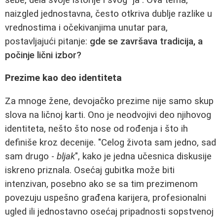
naizgled jednostavna, često otkriva dublje razlike u
vrednostima i očekivanjima unutar para,
postavljajući pitanje:
gde se završava tradicija, a
počinje lični izbor?
Prezime kao deo identiteta
Za mnoge žene, devojačko prezime nije samo skup
slova na ličnoj karti. Ono je neodvojivi deo njihovog
identiteta, nešto što nose od rođenja i što ih
definiše kroz decenije. "Celog života sam jedno, sad
sam drugo -
bljak
", kako je jedna učesnica diskusije
iskreno priznala. Osećaj gubitka može biti
intenzivan, posebno ako se sa tim prezimenom
povezuju uspešno građena karijera, profesionalni
ugled ili jednostavno osećaj pripadnosti sopstvenoj