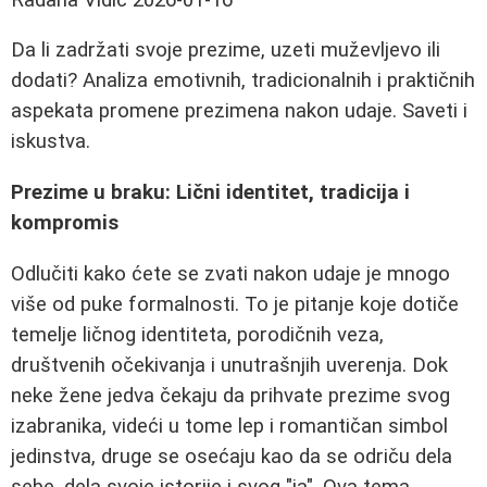
Da li zadržati svoje prezime, uzeti muževljevo ili
dodati? Analiza emotivnih, tradicionalnih i praktičnih
aspekata promene prezimena nakon udaje. Saveti i
iskustva.
Prezime u braku: Lični identitet, tradicija i
kompromis
Odlučiti kako ćete se zvati nakon udaje je mnogo
više od puke formalnosti. To je pitanje koje dotiče
temelje ličnog identiteta, porodičnih veza,
društvenih očekivanja i unutrašnjih uverenja. Dok
neke žene jedva čekaju da prihvate prezime svog
izabranika, videći u tome lep i romantičan simbol
jedinstva, druge se osećaju kao da se odriču dela
sebe, dela svoje istorije i svog "ja". Ova tema,