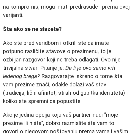
na kompromis, mogu imati predrasude i prema ovoj
varijanti.
Šta ako se ne slažete?
Ako ste pred veridbom i otkrili ste da imate
potpuno različite stavove o prezimenu, to je
ozbiljan razgovor koji ne treba odlagati. Ovo nije
trivijalna stvar. Pitanje je:
Da li je ovo samo vrh
ledenog brega?
Razgovarajte iskreno o tome šta
vam prezime znači, odakle dolazi vaš stav
(tradicija, lični afinitet, strah od gubitka identiteta) i
koliko ste spremni da popustite.
Ako je jedina opcija koju vaš partner nudi "moje
prezime ili ništa", dobro razmislite šta vam to
govori o njegovom poštovanju prema vama i vašim