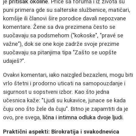
je
pritisak okoline
. Priče sa foruma i iz života su
puni primera gde su salterske službenice, matičari,
komšije ili članovi šire porodice davali nepozvane
komentare. Žene sa dva prezimena često se
suočavaju sa podsmehom ("kokoske", "pravé se
važne"), dok se one koje zadrže svoje prezime
suočavaju sa pitanjima tipa "Zašto se uopšte
udaješ?".
Ovakvi komentari, iako naizgled bezazleni, mogu biti
vrlo štetni i prodorno uticati na samopouzdanje i
sigurnost u sopstveni izbor. Kao što jedna
učesnica kaže: "Ljudi su kukavice, junace se kada
čuju ono što žele da čuju". Bitno je zapamtiti da je
ovo, pre svega,
lična i intimna odluka dvoje ljudi
.
Praktični aspekti: Birokratija i svakodnevica