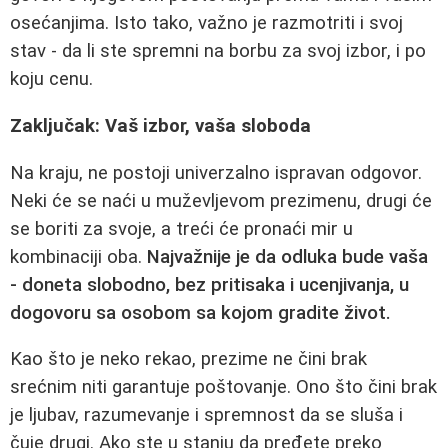
osećanjima. Isto tako, važno je razmotriti i svoj
stav - da li ste spremni na borbu za svoj izbor, i po
koju cenu.
Zaključak: Vaš izbor, vaša sloboda
Na kraju, ne postoji univerzalno ispravan odgovor.
Neki će se naći u muževljevom prezimenu, drugi će
se boriti za svoje, a treći će pronaći mir u
kombinaciji oba.
Najvažnije je da odluka bude vaša
- doneta slobodno, bez pritisaka i ucenjivanja, u
dogovoru sa osobom sa kojom gradite život.
Kao što je neko rekao, prezime ne čini brak
srećnim niti garantuje poštovanje. Ono što čini brak
je ljubav, razumevanje i spremnost da se sluša i
čuje drugi. Ako ste u stanju da pređete preko