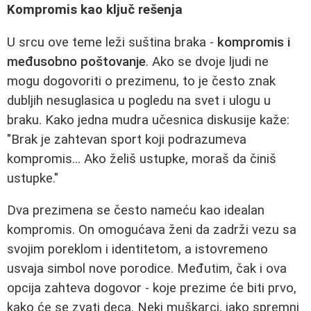
Kompromis kao ključ rešenja
U srcu ove teme leži suština braka -
kompromis i
međusobno poštovanje
. Ako se dvoje ljudi ne
mogu dogovoriti o prezimenu, to je često znak
dubljih nesuglasica u pogledu na svet i ulogu u
braku. Kako jedna mudra učesnica diskusije kaže:
"Brak je zahtevan sport koji podrazumeva
kompromis... Ako želiš ustupke, moraš da činiš
ustupke."
Dva prezimena se često nameću kao idealan
kompromis. On omogućava ženi da zadrži vezu sa
svojim poreklom i identitetom, a istovremeno
usvaja simbol nove porodice. Međutim, čak i ova
opcija zahteva dogovor - koje prezime će biti prvo,
kako će se zvati deca. Neki muškarci, iako spremni