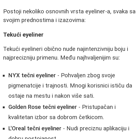
Postoji nekoliko osnovnih vrsta eyeliner-a, svaka sa
svojim prednostima i izazovima:
Tekući eyeliner
Tekući eyelineri obično nude najintenzivniju boju i
najprecizniju primenu. Među najhvaljenijim su:
NYX tečni eyeliner
- Pohvaljen zbog svoje
pigmenatcije i trajnosti. Mnogi korisnici ističu da
ostaje na mestu i nakon više sati.
Golden Rose tečni eyeliner
- Pristupačan i
kvalitetan izbor sa dobrom četkicom.
L'Oreal tečni eyeliner
- Nudi preciznu aplikaciju i
dobru postojanost.