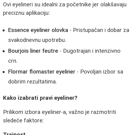
Ovi eyelineri su idealni za početnike jer olakšavaju
preciznu aplikaciju:
Essence eyeliner olovka
- Pristupačan i dobar za
svakodnevnu upotrebu.
Bourjois liner feutre
- Dugotrajan i intenzivno
crn.
Flormar flomaster eyeliner
- Povoljan izbor sa
dobrim rezultatima.
Kako izabrati pravi eyeliner?
Prilikom izbora eyeliner-a, važno je razmotriti
sledeće faktore:
Trajnost