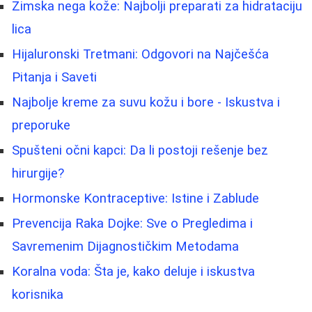
Zimska nega kože: Najbolji preparati za hidrataciju
lica
Hijaluronski Tretmani: Odgovori na Najčešća
Pitanja i Saveti
Najbolje kreme za suvu kožu i bore - Iskustva i
preporuke
Spušteni očni kapci: Da li postoji rešenje bez
hirurgije?
Hormonske Kontraceptive: Istine i Zablude
Prevencija Raka Dojke: Sve o Pregledima i
Savremenim Dijagnostičkim Metodama
Koralna voda: Šta je, kako deluje i iskustva
korisnika