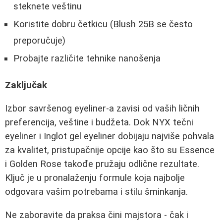
steknete veštinu
Koristite dobru četkicu (Blush 25B se često
preporučuje)
Probajte različite tehnike nanošenja
Zaključak
Izbor savršenog eyeliner-a zavisi od vaših ličnih
preferencija, veštine i budžeta. Dok NYX tečni
eyeliner i Inglot gel eyeliner dobijaju najviše pohvala
za kvalitet, pristupačnije opcije kao što su Essence
i Golden Rose takođe pružaju odlične rezultate.
Ključ je u pronalaženju formule koja najbolje
odgovara vašim potrebama i stilu šminkanja.
Ne zaboravite da praksa čini majstora - čak i