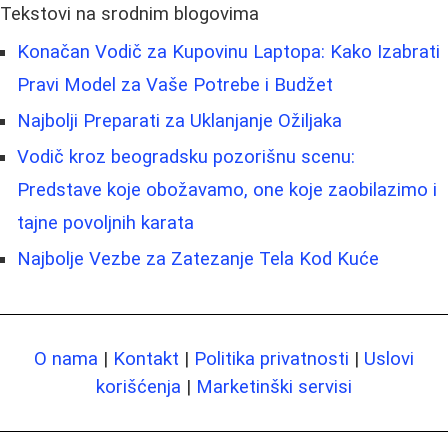
Tekstovi na srodnim blogovima
Konačan Vodič za Kupovinu Laptopa: Kako Izabrati
Pravi Model za Vaše Potrebe i Budžet
Najbolji Preparati za Uklanjanje Ožiljaka
Vodič kroz beogradsku pozorišnu scenu:
Predstave koje obožavamo, one koje zaobilazimo i
tajne povoljnih karata
Najbolje Vezbe za Zatezanje Tela Kod Kuće
O nama
|
Kontakt
|
Politika privatnosti
|
Uslovi
korišćenja
|
Marketinški servisi