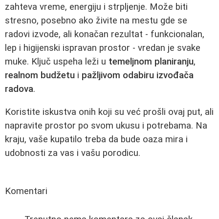
zahteva vreme, energiju i strpljenje. Može biti
stresno, posebno ako živite na mestu gde se
radovi izvode, ali konačan rezultat - funkcionalan,
lep i higijenski ispravan prostor - vredan je svake
muke. Ključ uspeha leži u
temeljnom planiranju
,
realnom budžetu
i
pažljivom odabiru izvođača
radova
.
Koristite iskustva onih koji su već prošli ovaj put, ali
napravite prostor po svom ukusu i potrebama. Na
kraju, vaše kupatilo treba da bude oaza mira i
udobnosti za vas i vašu porodicu.
Komentari