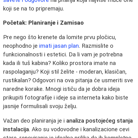
koji se na to pripremaju.
Početak: Planiranje i Zamisao
Pre nego što krenete da lomite prvu pločicu,
neophodno je
imati jasan plan
. Razmislite o
funkcionalnosti i estetici. Da li vam je potrebna
kada ili tuš kabina? Koliko prostora imate na
raspolaganju? Koji stil želite - moderan, klasičan,
rustikalan? Odgovori na ova pitanja će usmeriti sve
naredne korake. Mnogi ističu da je dobra ideja
prikupiti fotografije i ideje sa interneta kako biste
jasnije formulisali svoju želju.
Važan deo planiranja je i
analiza postojećeg stanja
instalacija
. Ako su vodovodne i kanalizacione cevi
stare, renoviranje je idealna prilika da ih kompletno