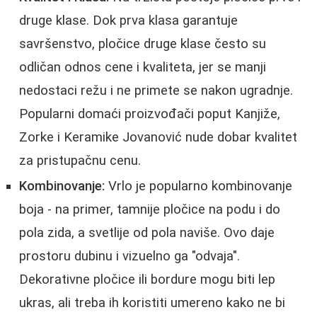
druge klase. Dok prva klasa garantuje
savršenstvo, pločice druge klase često su
odličan odnos cene i kvaliteta, jer se manji
nedostaci režu i ne primete se nakon ugradnje.
Popularni domaći proizvođači poput Kanjiže,
Zorke i Keramike Jovanović nude dobar kvalitet
za pristupačnu cenu.
Kombinovanje:
Vrlo je popularno kombinovanje
boja - na primer, tamnije pločice na podu i do
pola zida, a svetlije od pola naviše. Ovo daje
prostoru dubinu i vizuelno ga "odvaja".
Dekorativne pločice ili bordure mogu biti lep
ukras, ali treba ih koristiti umereno kako ne bi