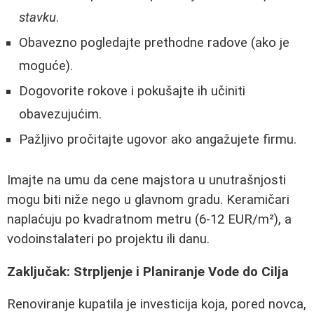
stavku
.
Obavezno pogledajte prethodne radove (ako je
moguće).
Dogovorite rokove i pokušajte ih učiniti
obavezujućim.
Pažljivo pročitajte ugovor ako angažujete firmu.
Imajte na umu da cene majstora u unutrašnjosti
mogu biti niže nego u glavnom gradu. Keramičari
naplaćuju po kvadratnom metru (6-12 EUR/m²), a
vodoinstalateri po projektu ili danu.
Zaključak: Strpljenje i Planiranje Vode do Cilja
Renoviranje kupatila je investicija koja, pored novca,