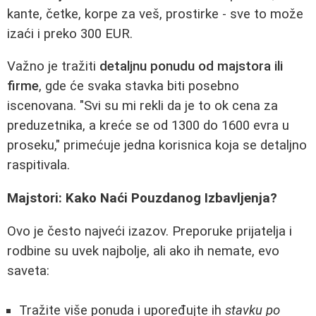
kante, četke, korpe za veš, prostirke - sve to može
izaći i preko 300 EUR.
Važno je tražiti
detaljnu ponudu od majstora ili
firme
, gde će svaka stavka biti posebno
iscenovana. "Svi su mi rekli da je to ok cena za
preduzetnika, a kreće se od 1300 do 1600 evra u
proseku," primećuje jedna korisnica koja se detaljno
raspitivala.
Majstori: Kako Naći Pouzdanog Izbavljenja?
Ovo je često najveći izazov. Preporuke prijatelja i
rodbine su uvek najbolje, ali ako ih nemate, evo
saveta:
Tražite više ponuda i upoređujte ih
stavku po