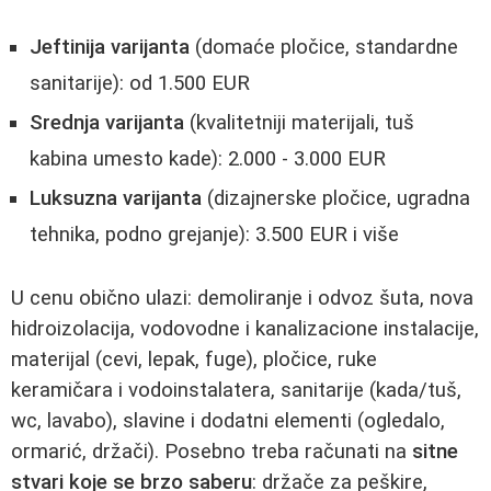
Jeftinija varijanta
(domaće pločice, standardne
sanitarije): od 1.500 EUR
Srednja varijanta
(kvalitetniji materijali, tuš
kabina umesto kade): 2.000 - 3.000 EUR
Luksuzna varijanta
(dizajnerske pločice, ugradna
tehnika, podno grejanje): 3.500 EUR i više
U cenu obično ulazi: demoliranje i odvoz šuta, nova
hidroizolacija, vodovodne i kanalizacione instalacije,
materijal (cevi, lepak, fuge), pločice, ruke
keramičara i vodoinstalatera, sanitarije (kada/tuš,
wc, lavabo), slavine i dodatni elementi (ogledalo,
ormarić, držači). Posebno treba računati na
sitne
stvari koje se brzo saberu
: držače za peškire,