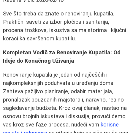
Sve što treba da znate o renoviranju kupatila.
Praktični saveti za izbor pločica i sanitarija,
procena troškova, iskustva sa majstorima i ključni
koraci ka savršenom kupatilu.
Kompletan Vodič za Renoviranje Kupatila: Od
Ideje do Konačnog Uživanja
Renoviranje kupatila je jedan od najčešćih i
najkompleksnijih poduhvata u uređenju doma.
Zahteva pažljivo planiranje, odabir materijala,
pronalazak pouzdanih majstora i, naravno, realno
sagledavanje budžeta. Kroz ovaj članak, nastao na
osnovu brojnih iskustava i diskusija, provući ćemo
vas kroz sve faze procesa, nudeći vam
korisne
savete i odgovore
na pitanja koja najviše muče one