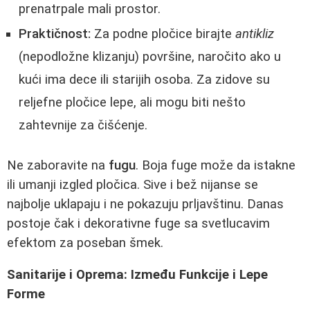
prenatrpale mali prostor.
Praktičnost:
Za podne pločice birajte
antikliz
(nepodložne klizanju) površine, naročito ako u
kući ima dece ili starijih osoba. Za zidove su
reljefne pločice lepe, ali mogu biti nešto
zahtevnije za čišćenje.
Ne zaboravite na
fugu
. Boja fuge može da istakne
ili umanji izgled pločica. Sive i bež nijanse se
najbolje uklapaju i ne pokazuju prljavštinu. Danas
postoje čak i dekorativne fuge sa svetlucavim
efektom za poseban šmek.
Sanitarije i Oprema: Između Funkcije i Lepe
Forme