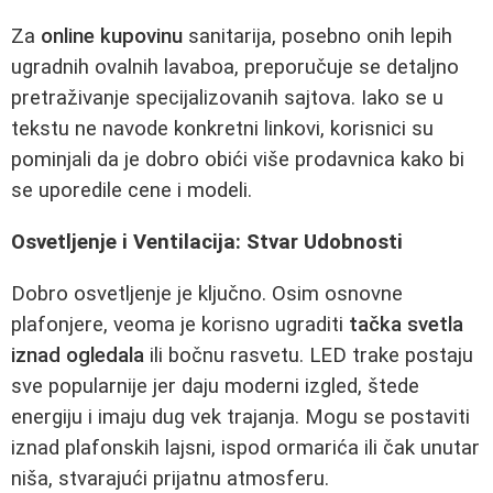
Za
online kupovinu
sanitarija, posebno onih lepih
ugradnih ovalnih lavaboa, preporučuje se detaljno
pretraživanje specijalizovanih sajtova. Iako se u
tekstu ne navode konkretni linkovi, korisnici su
pominjali da je dobro obići više prodavnica kako bi
se uporedile cene i modeli.
Osvetljenje i Ventilacija: Stvar Udobnosti
Dobro osvetljenje je ključno. Osim osnovne
plafonjere, veoma je korisno ugraditi
tačka svetla
iznad ogledala
ili bočnu rasvetu. LED trake postaju
sve popularnije jer daju moderni izgled, štede
energiju i imaju dug vek trajanja. Mogu se postaviti
iznad plafonskih lajsni, ispod ormarića ili čak unutar
niša, stvarajući prijatnu atmosferu.