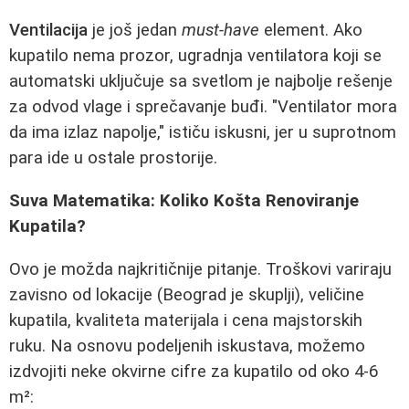
Ventilacija
je još jedan
must-have
element. Ako
kupatilo nema prozor, ugradnja ventilatora koji se
automatski uključuje sa svetlom je najbolje rešenje
za odvod vlage i sprečavanje buđi. "Ventilator mora
da ima izlaz napolje," ističu iskusni, jer u suprotnom
para ide u ostale prostorije.
Suva Matematika: Koliko Košta Renoviranje
Kupatila?
Ovo je možda najkritičnije pitanje. Troškovi variraju
zavisno od lokacije (Beograd je skuplji), veličine
kupatila, kvaliteta materijala i cena majstorskih
ruku. Na osnovu podeljenih iskustava, možemo
izdvojiti neke okvirne cifre za kupatilo od oko 4-6
m²: