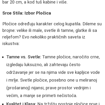
bar 20 cm, a kod tuš kabine i više.
Srce Stila: Izbor Pločica
Pločice određuju karakter celog kupatila. Dileme su
brojne: velike ili male, svetle ili tamne, glatke ili sa
reljefom? Evo nekoliko praktičnih saveta iz
iskustva:
Tamne vs. Svetle:
Tamne pločice, naročito crne,
izgledaju luksuzno, ali zahtevaju često
održavanje jer se na njima vide sve kapljice vode
i mrlje. Svetle pločice, posebno one u meliranoj
(prošaranoj) nijansi, prave prostor vedrijim i
većim, a manje se primeti nečistoća.
Kvalitet i Klasa:
Na tržištu postoje pločice prve i