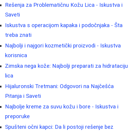
Rešenja za Problematičnu Kožu Lica - Iskustva i
Saveti
Iskustva s operacijom kapaka i podočnjaka - Šta
treba znati
Najbolji i najgori kozmetički proizvodi - Iskustva
korisnica
Zimska nega kože: Najbolji preparati za hidrataciju
lica
Hijaluronski Tretmani: Odgovori na Najčešća
Pitanja i Saveti
Najbolje kreme za suvu kožu i bore - Iskustva i
preporuke
Spušteni očni kapci: Da li postoji rešenje bez