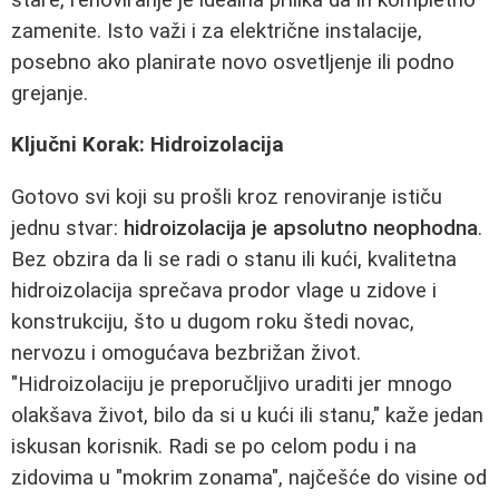
zamenite. Isto važi i za električne instalacije,
posebno ako planirate novo osvetljenje ili podno
grejanje.
Ključni Korak: Hidroizolacija
Gotovo svi koji su prošli kroz renoviranje ističu
jednu stvar:
hidroizolacija je apsolutno neophodna
.
Bez obzira da li se radi o stanu ili kući, kvalitetna
hidroizolacija sprečava prodor vlage u zidove i
konstrukciju, što u dugom roku štedi novac,
nervozu i omogućava bezbrižan život.
"Hidroizolaciju je preporučljivo uraditi jer mnogo
olakšava život, bilo da si u kući ili stanu," kaže jedan
iskusan korisnik. Radi se po celom podu i na
zidovima u "mokrim zonama", najčešće do visine od