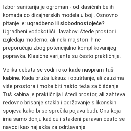
Izbor sanitarija je ogroman - od klasičnih belih
komada do dizajnerskih modela u boji. Osnovno
pitanje je:
ugradbeno ili slobodnostojeće?
Ugradbeni vodokotlići i lavabovi štede prostor i
izgledaju moderno, ali neki majstori ih ne
preporučuju zbog potencijalno komplikovanijeg
popravka. Klasične varijante su često praktičnije.
Velika debata se vodi i oko
kade naspram tuš
kabine
. Kada pruža luksuz i opuštanje, ali zauzima
više prostora i može biti nešto teža za čišćenje.
Tuš kabina je praktičnija i štedi prostor, ali zahteva
redovno brisanje stakla i održavanje silikonskih
spojeva kako bi se sprečila pojava buđi. Ona koja
ima samo donju kadicu i stakleni paravan često se
navodi kao najlakša za održavanje.