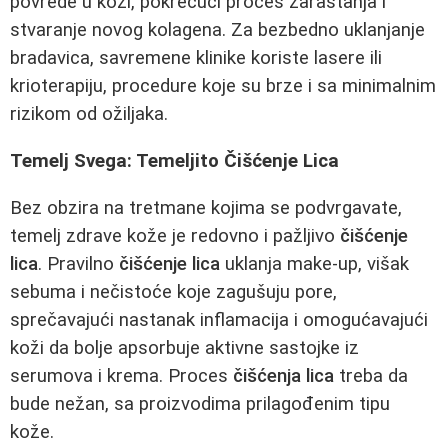
povrede u koži, pokrećući proces zarastanja i
stvaranje novog kolagena. Za bezbedno uklanjanje
bradavica, savremene klinike koriste lasere ili
krioterapiju, procedure koje su brze i sa minimalnim
rizikom od ožiljaka.
Temelj Svega: Temeljito Čišćenje Lica
Bez obzira na tretmane kojima se podvrgavate,
temelj zdrave kože je redovno i pažljivo
čišćenje
lica
. Pravilno
čišćenje lica
uklanja make-up, višak
sebuma i nečistoće koje zagušuju pore,
sprečavajući nastanak inflamacija i omogućavajući
koži da bolje apsorbuje aktivne sastojke iz
serumova i krema. Proces
čišćenja lica
treba da
bude nežan, sa proizvodima prilagođenim tipu
kože.