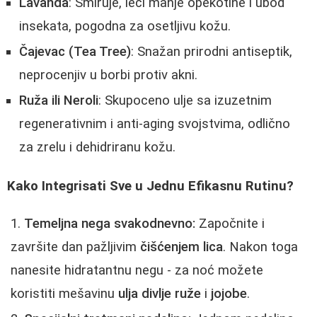
Lavanda
: Smiruje, leči manje opekotine i ubod
insekata, pogodna za osetljivu kožu.
Čajevac (Tea Tree)
: Snažan prirodni antiseptik,
neprocenjiv u borbi protiv akni.
Ruža ili Neroli
: Skupoceno ulje sa izuzetnim
regenerativnim i anti-aging svojstvima, odlično
za zrelu i dehidriranu kožu.
Kako Integrisati Sve u Jednu Efikasnu Rutinu?
Temeljna nega svakodnevno:
Započnite i
završite dan pažljivim
čišćenjem lica
. Nakon toga
nanesite hidratantnu negu - za noć možete
koristiti mešavinu
ulja divlje ruže
i
jojobe
.