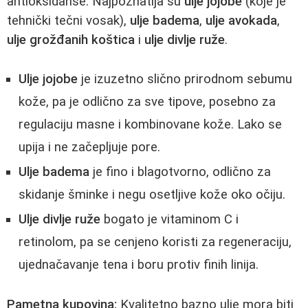
antioksidanse. Najpoznatija su
ulje jojobe
(koje je
tehnički tečni vosak),
ulje badema
,
ulje avokada
,
ulje grožđanih koštica
i
ulje divlje ruže
.
Ulje jojobe
je izuzetno slično prirodnom sebumu
kože, pa je odlično za sve tipove, posebno za
regulaciju masne i kombinovane kože. Lako se
upija i ne začepljuje pore.
Ulje badema
je fino i blagotvorno, odlično za
skidanje šminke i negu osetljive kože oko očiju.
Ulje divlje ruže
bogato je vitaminom C i
retinolom, pa se cenjeno koristi za regeneraciju,
ujednačavanje tena i boru protiv finih linija.
Pametna kupovina:
Kvalitetno bazno ulje mora biti