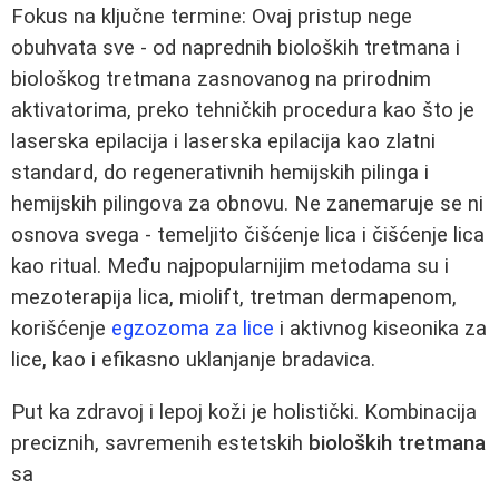
Fokus na ključne termine: Ovaj pristup nege
obuhvata sve - od naprednih bioloških tretmana i
biološkog tretmana zasnovanog na prirodnim
aktivatorima, preko tehničkih procedura kao što je
laserska epilacija i laserska epilacija kao zlatni
standard, do regenerativnih hemijskih pilinga i
hemijskih pilingova za obnovu. Ne zanemaruje se ni
osnova svega - temeljito čišćenje lica i čišćenje lica
kao ritual. Među najpopularnijim metodama su i
mezoterapija lica, miolift, tretman dermapenom,
korišćenje
egzozoma za lice
i aktivnog kiseonika za
lice, kao i efikasno uklanjanje bradavica.
Put ka zdravoj i lepoj koži je holistički. Kombinacija
preciznih, savremenih estetskih
bioloških tretmana
sa