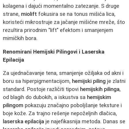
kolagena i dajući momentalno zatezanje. S druge
strane,
miolift
fokusira se na tonus mišića lica,
koristeći mikrostruje za jačanje mišićne mreže, što
rezultira prirodnim "lift" efektom i smanjenjem
mimičkih bora.
Renomirani Hemijski Pilingovi i Laserska
Epilacija
Za ujednačavanje tena, smanjenje ožiljaka od akni i
boru sa hiperpigmentacijom,
hemijski piling
je zlatni
standard. Postoje različiti tipovi
hemijskih pilinga
,
od blagih do dubokih, a iskustva sa
hemijskim
pilingom
pokazuju značajno poboljšanje teksture i
boje kože. Za trajno rešenje nepoželjnih dlačica,
laserska epilacija
je najefikasnija metoda. Danas se