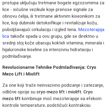
pristupa uključuju tretmane bogate egzozomima za
lice - sićušne vezikule koje prenose signale za
obnovu ćelija, ili tretmane aktivnim kiseonikom za
lice, koji dubinski detoksifikuje i revitalizuje kožu,
poboljšavajući cirkulaciju i izgled tena.
Mezoterapija
lica
takođe spada u ovu grupu, gde se direktno u
srednji sloj kože ubacuju kokteli vitamina, minerala i
hijaluronske kiseline za intenzivnu hidrataciju i
podmlađivanje.
Revolucionarne Tehnike Podmlađivanja: Cryo
Mezo Lift i Miolift
Za one koji traže neinvazivno podizanje i zatezanje,
odlične opcije su
cryo mezo lift
i
miolift
.
Cryo
mezo lift
kombinuje moć mezoterapije sa efekom
kontrole temperature, podstičući kontrakciju