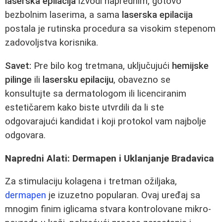
laserska epilacija
izvodi naprednim, gotovo
bezbolnim laserima, a sama
laserska epilacija
postala je rutinska procedura sa visokim stepenom
zadovoljstva korisnika.
Savet:
Pre bilo kog tretmana, uključujući
hemijske
pilinge
ili
lasersku epilaciju
, obavezno se
konsultujte sa dermatologom ili licenciranim
estetičarem kako biste utvrdili da li ste
odgovarajući kandidat i koji protokol vam najbolje
odgovara.
Napredni Alati: Dermapen i Uklanjanje Bradavica
Za stimulaciju kolagena i tretman ožiljaka,
dermapen
je izuzetno popularan. Ovaj uređaj sa
mnogim finim iglicama stvara kontrolovane mikro-