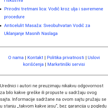
i iskustva
Prirodni tretmani lica: Vodič kroz ulja i savremene
procedure
Anticelulit Masaža: Sveobuhvatan Vodič za
Uklanjanje Masnih Naslaga
O nama
|
Kontakt
|
Politika privatnosti
|
Uslovi
korišćenja
|
Marketinški servisi
Urednici i autori ne preuzimaju nikakvu odgovornost
za bilo kakve greške ili propuste u sadržaju ovog
sajta. Informacije sadržane na ovom sajtu pružaju se
u stanju „takvom kakve jesu“, bez garancija u pogledu