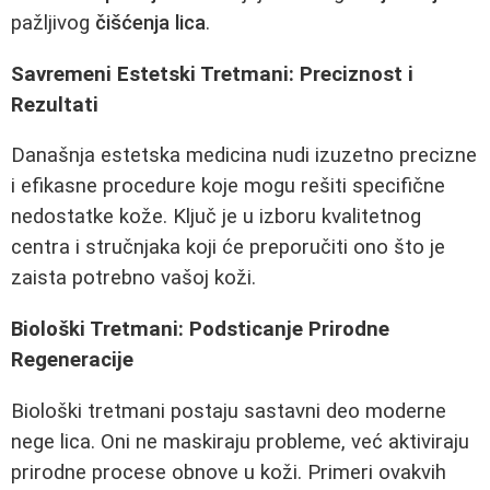
pažljivog
čišćenja lica
.
Savremeni Estetski Tretmani: Preciznost i
Rezultati
Današnja estetska medicina nudi izuzetno precizne
i efikasne procedure koje mogu rešiti specifične
nedostatke kože. Ključ je u izboru kvalitetnog
centra i stručnjaka koji će preporučiti ono što je
zaista potrebno vašoj koži.
Biološki Tretmani: Podsticanje Prirodne
Regeneracije
Biološki tretmani postaju sastavni deo moderne
nege lica. Oni ne maskiraju probleme, već aktiviraju
prirodne procese obnove u koži. Primeri ovakvih