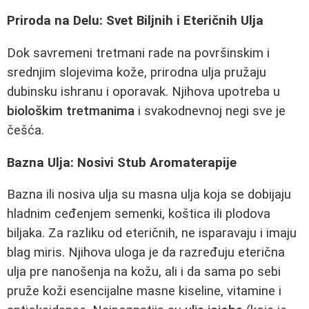
Priroda na Delu: Svet Biljnih i Eteričnih Ulja
Dok savremeni tretmani rade na površinskim i
srednjim slojevima kože, prirodna ulja pružaju
dubinsku ishranu i oporavak. Njihova upotreba u
biološkim tretmanima
i svakodnevnoj negi sve je
češća.
Bazna Ulja: Nosivi Stub Aromaterapije
Bazna ili nosiva ulja su masna ulja koja se dobijaju
hladnim ceđenjem semenki, koštica ili plodova
biljaka. Za razliku od eteričnih, ne isparavaju i imaju
blag miris. Njihova uloga je da razređuju eterična
ulja pre nanošenja na kožu, ali i da sama po sebi
pruže koži esencijalne masne kiseline, vitamine i