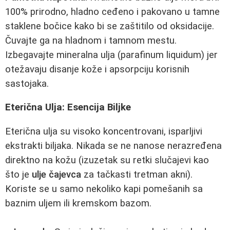
100% prirodno, hladno ceđeno i pakovano u tamne
staklene bočice kako bi se zaštitilo od oksidacije.
Čuvajte ga na hladnom i tamnom mestu.
Izbegavajte mineralna ulja (parafinum liquidum) jer
otežavaju disanje kože i apsorpciju korisnih
sastojaka.
Eterična Ulja: Esencija Biljke
Eterična ulja su visoko koncentrovani, isparljivi
ekstrakti biljaka. Nikada se ne nanose nerazređena
direktno na kožu (izuzetak su retki slučajevi kao
što je
ulje čajevca
za tačkasti tretman akni).
Koriste se u samo nekoliko kapi pomešanih sa
baznim uljem ili kremskom bazom.