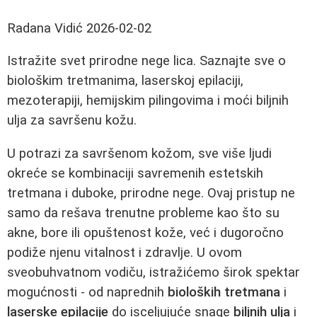
Radana Vidić
2026-02-02
Istražite svet prirodne nege lica. Saznajte sve o
biološkim tretmanima, laserskoj epilaciji,
mezoterapiji, hemijskim pilingovima i moći biljnih
ulja za savršenu kožu.
U potrazi za savršenom kožom, sve više ljudi
okreće se kombinaciji savremenih estetskih
tretmana i duboke, prirodne nege. Ovaj pristup ne
samo da rešava trenutne probleme kao što su
akne, bore ili opuštenost kože, već i dugoročno
podiže njenu vitalnost i zdravlje. U ovom
sveobuhvatnom vodiču, istražićemo širok spektar
mogućnosti - od naprednih
bioloških tretmana
i
laserske epilacije
do isceljujuće snage
biljnih ulja
i