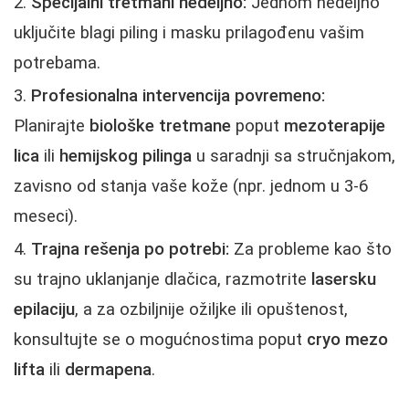
Specijalni tretmani nedeljno:
Jednom nedeljno
uključite blagi piling i masku prilagođenu vašim
potrebama.
Profesionalna intervencija povremeno:
Planirajte
biološke tretmane
poput
mezoterapije
lica
ili
hemijskog pilinga
u saradnji sa stručnjakom,
zavisno od stanja vaše kože (npr. jednom u 3-6
meseci).
Trajna rešenja po potrebi:
Za probleme kao što
su trajno uklanjanje dlačica, razmotrite
lasersku
epilaciju
, a za ozbiljnije ožiljke ili opuštenost,
konsultujte se o mogućnostima poput
cryo mezo
lifta
ili
dermapena
.