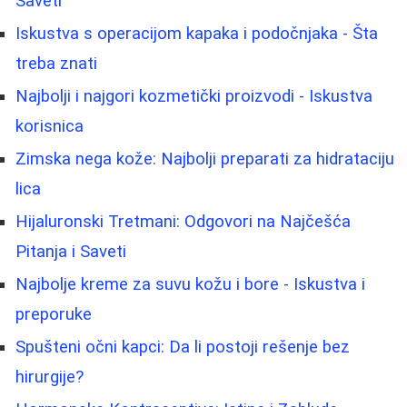
Saveti
Iskustva s operacijom kapaka i podočnjaka - Šta
treba znati
Najbolji i najgori kozmetički proizvodi - Iskustva
korisnica
Zimska nega kože: Najbolji preparati za hidrataciju
lica
Hijaluronski Tretmani: Odgovori na Najčešća
Pitanja i Saveti
Najbolje kreme za suvu kožu i bore - Iskustva i
preporuke
Spušteni očni kapci: Da li postoji rešenje bez
hirurgije?