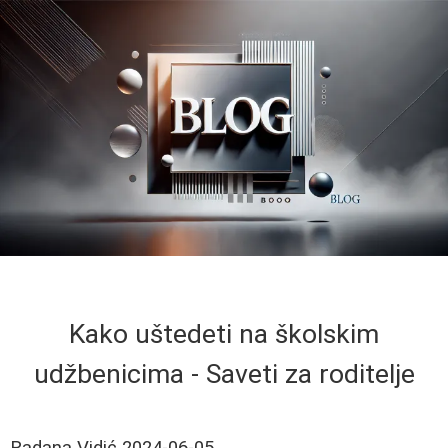
Kako uštedeti na školskim
udžbenicima - Saveti za roditelje
Radana Vidić
2024-06-05