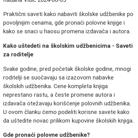
Praktični saveti kako nabaviti školske udžbenike po
povoljnijim cenama, gde pronaći polovne knjige i
kako se snaci u haosu promena izdavača i autora.
Kako uštedeti na školskim udžbenicima - Saveti
za roditelje
Svake godine, pred početak školske godine, mnogi
roditelji se suočavaju sa izazovom nabavke
školskih udžbenika. Cene kompleta knjiga
neprestano rastu, a česte promene autora i
izdavača otežavaju korišćenje polovnih udžbenika.
U ovom članku ćemo podeliti korisne savete kako
da uštedite novac prilikom kupovine školskih knjiga.
Gde pronaći polovne udžbenike?