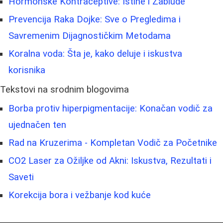
Hormonske Kontraceptive: Istine i Zablude
Prevencija Raka Dojke: Sve o Pregledima i
Savremenim Dijagnostičkim Metodama
Koralna voda: Šta je, kako deluje i iskustva
korisnika
Tekstovi na srodnim blogovima
Borba protiv hiperpigmentacije: Konačan vodič za
ujednačen ten
Rad na Kruzerima - Kompletan Vodič za Početnike
CO2 Laser za Ožiljke od Akni: Iskustva, Rezultati i
Saveti
Korekcija bora i vežbanje kod kuće