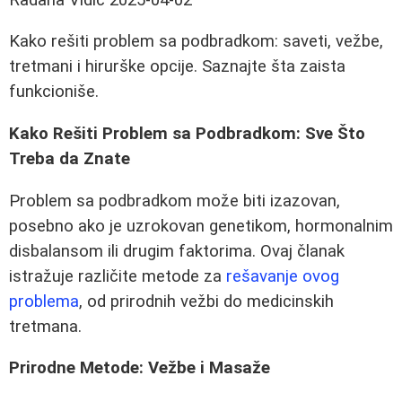
Kako rešiti problem sa podbradkom: saveti, vežbe,
tretmani i hirurške opcije. Saznajte šta zaista
funkcioniše.
Kako Rešiti Problem sa Podbradkom: Sve Što
Treba da Znate
Problem sa podbradkom može biti izazovan,
posebno ako je uzrokovan genetikom, hormonalnim
disbalansom ili drugim faktorima. Ovaj članak
istražuje različite metode za
rešavanje ovog
problema
, od prirodnih vežbi do medicinskih
tretmana.
Prirodne Metode: Vežbe i Masaže