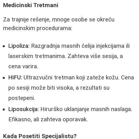
Medicinski Tretmani
Za trajnije rešenje, mnoge osobe se okreću
medicinskim procedurama:
Lipoliza:
Razgradnja masnih ćelija injekcijama ili
laserskim tretmanima. Zahteva više sesija, a
cena varira.
HIFU:
Ultrazvučni tretman koji zateže kožu. Cena
po sesiji može biti visoka, a rezultati su
postepeni.
Liposukcija:
Hirurško uklanjanje masnih naslaga.
Efikasno, ali zahteva oporavak.
Kada Posetiti Specijalistu?