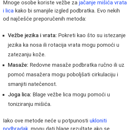
Mnoge osobe koriste vežbe za
jačanje mišića vrata
i lica
kako bi smanjile izgled podbratka. Evo nekih
od najčešće preporučenih metoda:
Vežbe jezika i vrata:
Pokreti kao što su istezanje
jezika ka nosa ili rotacija vrata mogu pomoći u
zatezanju kože.
Masaže:
Redovne masaže podbratka ručno ili uz
pomoć masažera mogu poboljšati cirkulaciju i
smanjiti natečenost.
Joga lica:
Blage vežbe lica mogu pomoći u
toniziranju mišića.
Iako ove metode neće u potpunosti
ukloniti
podbradak
, mogu dati blage rezultate ako se