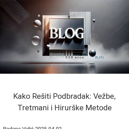
Kako Rešiti Podbradak: Vežbe,
Tretmani i Hirurške Metode
Radana Vidić
2025-04-02