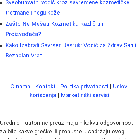
Sveobuhvatni vodič kroz savremene kozmetičke
tretmane i negu kože
Zašto Ne Mešati Kozmetiku Različitih
Proizvođača?
Kako Izabrati Savršen Jastuk: Vodič za Zdrav San i
Bezbolan Vrat
O nama
|
Kontakt
|
Politika privatnosti
|
Uslovi
korišćenja
|
Marketinški servisi
Urednici i autori ne preuzimaju nikakvu odgovornost
za bilo kakve greške ili propuste u sadržaju ovog