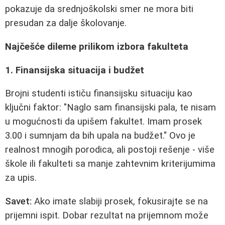
pokazuje da srednjoškolski smer ne mora biti
presudan za dalje školovanje.
Najčešće dileme prilikom izbora fakulteta
1. Finansijska situacija i budžet
Brojni studenti ističu finansijsku situaciju kao
ključni faktor:
"Naglo sam finansijski pala, te nisam
u mogućnosti da upišem fakultet. Imam prosek
3.00 i sumnjam da bih upala na budžet."
Ovo je
realnost mnogih porodica, ali postoji rešenje - više
škole ili fakulteti sa manje zahtevnim kriterijumima
za upis.
Savet:
Ako imate slabiji prosek, fokusirajte se na
prijemni ispit. Dobar rezultat na prijemnom može