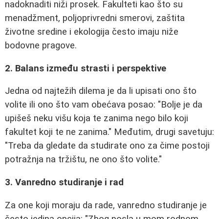
nadoknaditi niži prosek. Fakulteti kao što su
menadžment, poljoprivredni smerovi, zaštita
životne sredine i ekologija često imaju niže
bodovne pragove.
2. Balans između strasti i perspektive
Jedna od najtežih dilema je da li upisati ono što
volite ili ono što vam obećava posao:
"Bolje je da
upišeš neku višu koja te zanima nego bilo koji
fakultet koji te ne zanima."
Međutim, drugi savetuju:
"Treba da gledate da studirate ono za čime postoji
potražnja na tržištu, ne ono što volite."
3. Vanredno studiranje i rad
Za one koji moraju da rade, vanredno studiranje je
često jedina opcija:
"Zbog posla u mom rodnom