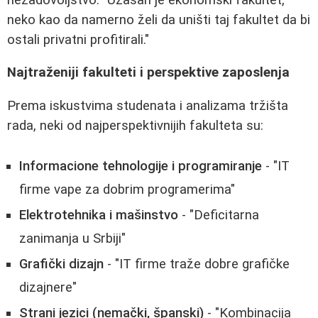
neko kao da namerno želi da uništi taj fakultet da bi
ostali privatni profitirali."
Najtraženiji fakulteti i perspektive zaposlenja
Prema iskustvima studenata i analizama tržišta
rada, neki od najperspektivnijih fakulteta su:
Informacione tehnologije i programiranje
- "IT
firme vape za dobrim programerima"
Elektrotehnika i mašinstvo
- "Deficitarna
zanimanja u Srbiji"
Grafički dizajn
- "IT firme traže dobre grafičke
dizajnere"
Strani jezici (nemački, španski)
- "Kombinacija