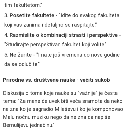
tim fakultetom."
Posetite fakultete
- "Idite do svakog fakulteta
koji vas zanima i detaljno se raspitajte."
Razmislite o kombinaciji strasti i perspektive
-
"Studirajte perspektivan fakultet koji volite."
Ne žurite
- "Imate još vremena do nove godine
da se odlučite."
Prirodne vs. društvene nauke - večiti sukob
Diskusija o tome koje nauke su "važnije" je česta
tema:
"Za mene će uvek biti veća sramota da neko
ne zna ko je sagradio Mileševu i ko je komponovao
Malu noćnu muziku nego da ne zna da napiše
Bernulijevu jednačinu."