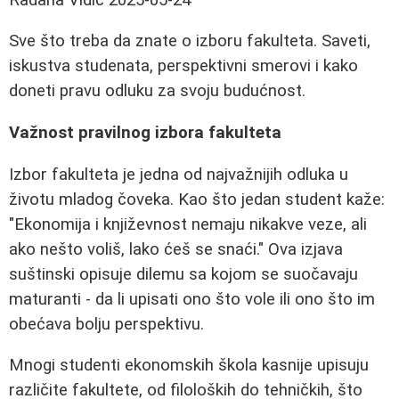
Sve što treba da znate o izboru fakulteta. Saveti,
iskustva studenata, perspektivni smerovi i kako
doneti pravu odluku za svoju budućnost.
Važnost pravilnog izbora fakulteta
Izbor fakulteta je jedna od najvažnijih odluka u
životu mladog čoveka. Kao što jedan student kaže:
"Ekonomija i književnost nemaju nikakve veze, ali
ako nešto voliš, lako ćeš se snaći."
Ova izjava
suštinski opisuje dilemu sa kojom se suočavaju
maturanti - da li upisati ono što vole ili ono što im
obećava bolju perspektivu.
Mnogi studenti ekonomskih škola kasnije upisuju
različite fakultete, od filoloških do tehničkih, što