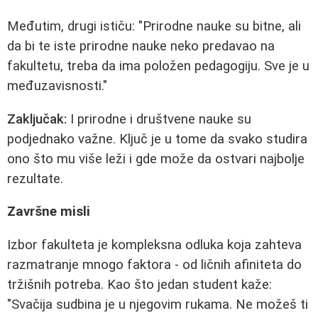
Međutim, drugi ističu:
"Prirodne nauke su bitne, ali
da bi te iste prirodne nauke neko predavao na
fakultetu, treba da ima položen pedagogiju. Sve je u
međuzavisnosti."
Zaključak:
I prirodne i društvene nauke su
podjednako važne. Ključ je u tome da svako studira
ono što mu više leži i gde može da ostvari najbolje
rezultate.
Završne misli
Izbor fakulteta je kompleksna odluka koja zahteva
razmatranje mnogo faktora - od ličnih afiniteta do
tržišnih potreba. Kao što jedan student kaže:
"Svačija sudbina je u njegovim rukama. Ne možeš ti