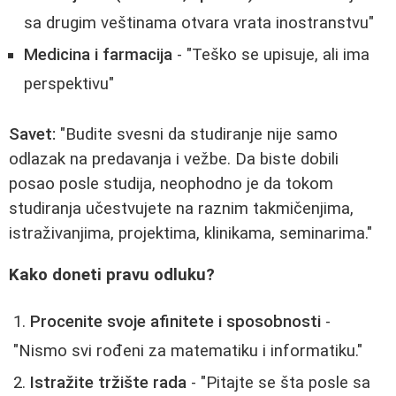
sa drugim veštinama otvara vrata inostranstvu"
Medicina i farmacija
- "Teško se upisuje, ali ima
perspektivu"
Savet:
"Budite svesni da studiranje nije samo
odlazak na predavanja i vežbe. Da biste dobili
posao posle studija, neophodno je da tokom
studiranja učestvujete na raznim takmičenjima,
istraživanjima, projektima, klinikama, seminarima."
Kako doneti pravu odluku?
Procenite svoje afinitete i sposobnosti
-
"Nismo svi rođeni za matematiku i informatiku."
Istražite tržište rada
- "Pitajte se šta posle sa