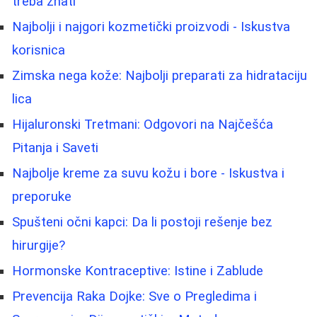
treba znati
Najbolji i najgori kozmetički proizvodi - Iskustva
korisnica
Zimska nega kože: Najbolji preparati za hidrataciju
lica
Hijaluronski Tretmani: Odgovori na Najčešća
Pitanja i Saveti
Najbolje kreme za suvu kožu i bore - Iskustva i
preporuke
Spušteni očni kapci: Da li postoji rešenje bez
hirurgije?
Hormonske Kontraceptive: Istine i Zablude
Prevencija Raka Dojke: Sve o Pregledima i