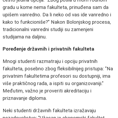
gradu u kome nema fakulteta, prinuđena sam da
upišem vanredno. Da li neko od vas ide vanredno i
kako to funkcioniše?"
Nakon Bolonjskog procesa,
tradicionalni vanredni studiji su zamenjeni
studijama na daljinu.
Poređenje državnih i privatnih fakulteta
Mnogi studenti razmatraju i opciju privatnih
fakulteta, posebno zbog fleksibilnijeg pristupa:
"Na
privatnim fakultetima profesori su dostupniji, ima
više praktičnog rada, a ispiti su organizovaniji."
Međutim, važno je proveriti akreditaciju i
priznavanje diploma.
Neki studenti državnih fakulteta izražavaju
nezadovoljstvo:
"Užasan je ekonomski fakultet,