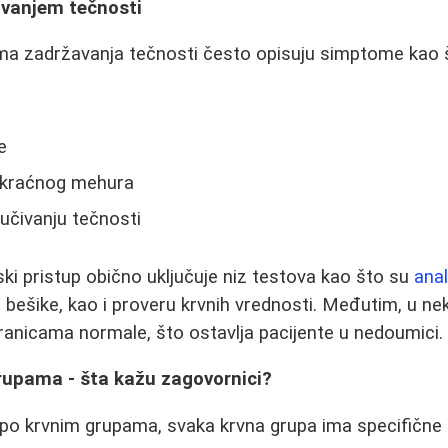
vanjem tečnosti
a zadržavanja tečnosti često opisuju simptome kao 
a
e
kraćnog mehura
učivanju tečnosti
ki pristup obično uključuje niz testova kao što su
anal
bešike, kao i proveru krvnih vrednosti. Međutim, u nek
granicama normale, što ostavlja pacijente u nedoumici.
grupama - šta kažu zagovornici?
e po krvnim grupama, svaka krvna grupa ima specifične 