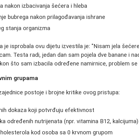
a nakon izbacivanja šećera i hleba
nje bubrega nakon prilagođavanja ishrane
eg stanja organizma
je isprobala ovu dijetu izvestila je: "Nisam jela šećer
cam. Testa radi, jedan dan sam pojela dve banane i nad
akon što sam izbacila određene namirnice, problem se
krvnim grupama
ajednice postoje i brojne kritike ovog pristupa:
ih dokaza koji potvrđuju efektivnost
ka određenih nutrijenata (npr. vitamina B12, kalcijuma)
holesterola kod osoba sa 0 krvnom grupom