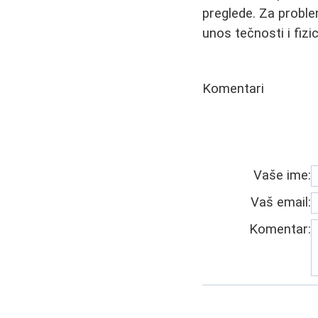
preglede. Za proble
unos tečnosti i fizi
Komentari
Vaše ime:
Vaš email:
Komentar: