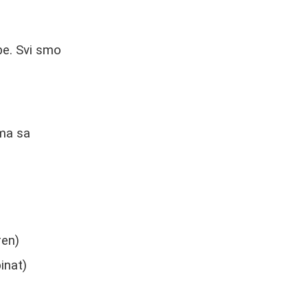
ebe. Svi smo
ema sa
ren)
inat)