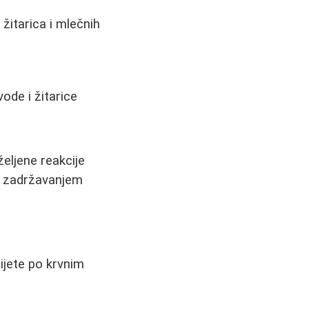
itarica i mlečnih
ode i žitarice
eljene reakcije
a zadržavanjem
ijete po krvnim