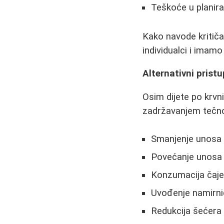
Teškoće u planira
Kako navode kritičar
individualci i imamo 
Alternativni prist
Osim dijete po krvn
zadržavanjem tečno
Smanjenje unosa s
Povećanje unosa v
Konzumacija čajev
Uvođenje namirnic
Redukcija šećera 