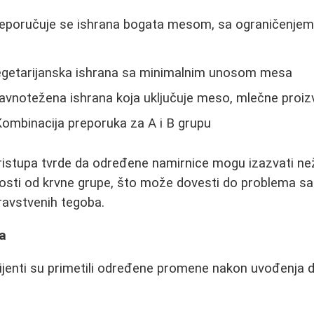
eporučuje se ishrana bogata mesom, sa ograničenjem ž
getarijanska ishrana sa minimalnim unosom mesa
vnotežena ishrana koja uključuje meso, mlečne proizv
ombinacija preporuka za A i B grupu
istupa tvrde da određene namirnice mogu izazvati než
osti od krvne grupe, što može dovesti do problema s
dravstvenih tegoba.
ta
ijenti su primetili određene promene nakon uvođenja d