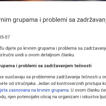
rvnim grupama i problemi sa zadržavan
05-07
đu dijete po krvnim grupama i problema sa zadržavanj
i stručni uvidi u ovom detaljnom članku.
grupama i problemi sa zadržavanjem tečnosti
e suočavaju sa problemima zadržavanja tečnosti u o
savete od stručnjaka. Jedan od kontroverznih pristupa k
ijeta zasnovana na krvnim grupama
. U ovom članku će
u, njen potencijalni uticaj na organizam i iskustva ljudi 