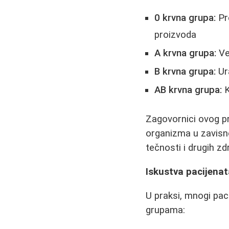
0 krvna grupa:
Pr
proizvoda
A krvna grupa:
Ve
B krvna grupa:
Ura
AB krvna grupa:
K
Zagovornici ovog pr
organizma u zavisn
tečnosti i drugih z
Iskustva pacijena
U praksi, mnogi pac
grupama: