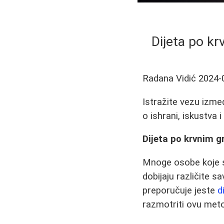
Dijeta po k
Radana Vidić
2024-
Istražite vezu izme
o ishrani, iskustva 
Dijeta po krvnim 
Mnoge osobe koje s
dobijaju različite 
preporučuje jeste
d
razmotriti ovu metod