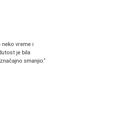
e neko vreme i
utost je bila
 značajno smanjio."