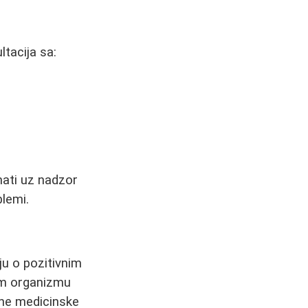
tacija sa:
mati uz nadzor
blemi.
ju o pozitivnim
kom organizmu
rdne medicinske