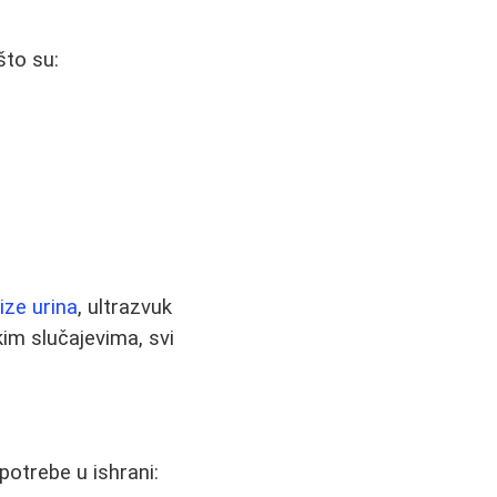
što su:
ize urina
, ultrazvuk
im slučajevima, svi
potrebe u ishrani: