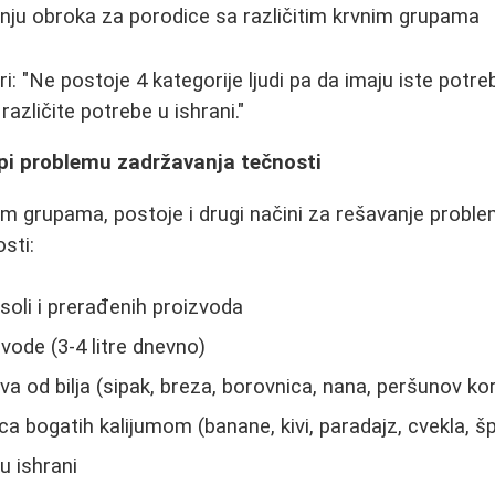
nju obroka za porodice sa različitim krvnim grupama
i: "Ne postoje 4 kategorije ljudi pa da imaju iste potr
različite potrebe u ishrani."
upi problemu zadržavanja tečnosti
im grupama, postoje i drugi načini za rešavanje probl
sti:
oli i prerađenih proizvoda
ode (3-4 litre dnevno)
a od bilja (sipak, breza, borovnica, nana, peršunov ko
a bogatih kalijumom (banane, kivi, paradajz, cvekla, šp
u ishrani