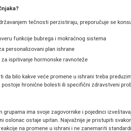
učnjaka?
ržavanjem tečnosti perzistiraju, preporučuje se konsul
overu funkcije bubrega i mokraćnog sistema
za personalizovani plan ishrane
 za ispitivanje hormonske ravnoteže
i da bilo kakve veće promene u ishrani treba preduzi
 postoje hronične bolesti ili specifični zdravstveni pro
im grupama ima svoje zagovornike i pojedinci izveštava
ni oslonac ostaje upitan. Najvažnije je pristupiti sva
ti reakcije na promene u ishrani i ne zanemariti standa