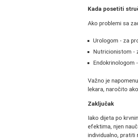
Kada posetiti str
Ako problemi sa zad
Urologom - za pr
Nutricionistom - 
Endokrinologom -
Važno je napomenut
lekara, naročito ako
Zaključak
Iako dijeta po krvn
efektima, njen nauč
individualno, prati