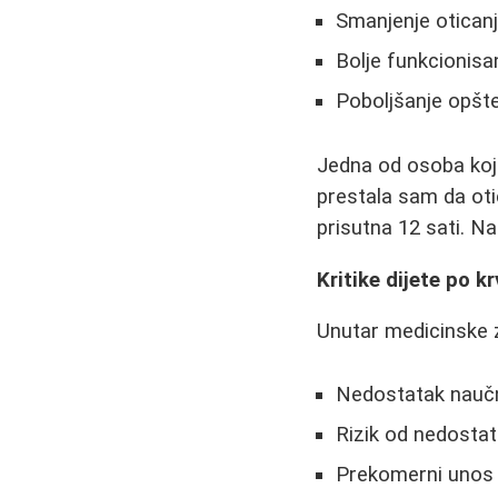
Smanjenje oticanj
Bolje funkcionisa
Poboljšanje opšt
Jedna od osoba koja 
prestala sam da oti
prisutna 12 sati. N
Kritike dijete po 
Unutar medicinske z
Nedostatak naučn
Rizik od nedostat
Prekomerni unos 