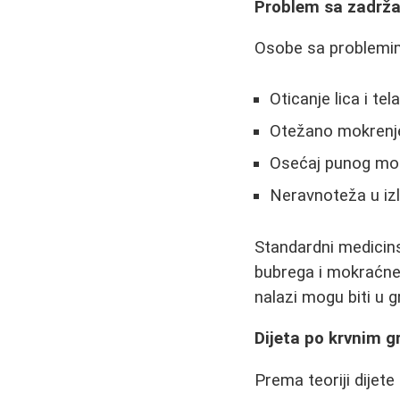
Problem sa zadrža
Osobe sa problemim
Oticanje lica i tel
Otežano mokrenj
Osećaj punog mo
Neravnoteža u izl
Standardni medicins
bubrega i mokraćne 
nalazi mogu biti u 
Dijeta po krvnim 
Prema teoriji dijet