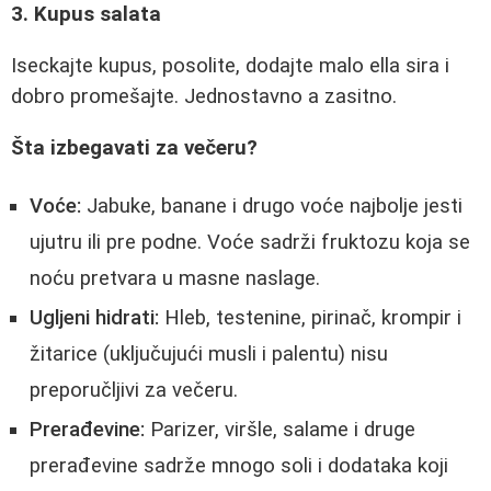
3. Kupus salata
Iseckajte kupus, posolite, dodajte malo ella sira i
dobro promešajte. Jednostavno a zasitno.
Šta izbegavati za večeru?
Voće:
Jabuke, banane i drugo voće najbolje jesti
ujutru ili pre podne. Voće sadrži fruktozu koja se
noću pretvara u masne naslage.
Ugljeni hidrati:
Hleb, testenine, pirinač, krompir i
žitarice (uključujući musli i palentu) nisu
preporučljivi za večeru.
Prerađevine:
Parizer, viršle, salame i druge
prerađevine sadrže mnogo soli i dodataka koji