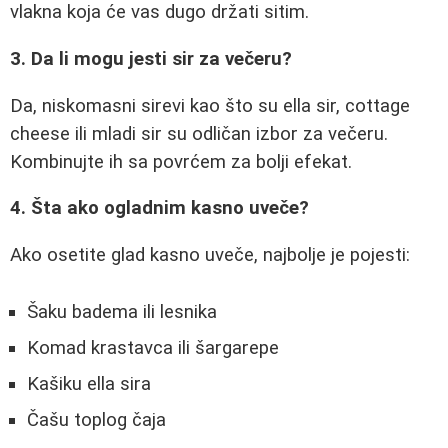
vlakna koja će vas dugo držati sitim.
3. Da li mogu jesti sir za večeru?
Da, niskomasni sirevi kao što su ella sir, cottage
cheese ili mladi sir su odličan izbor za večeru.
Kombinujte ih sa povrćem za bolji efekat.
4. Šta ako ogladnim kasno uveče?
Ako osetite glad kasno uveče, najbolje je pojesti:
Šaku badema ili lesnika
Komad krastavca ili šargarepe
Kašiku ella sira
Čašu toplog čaja