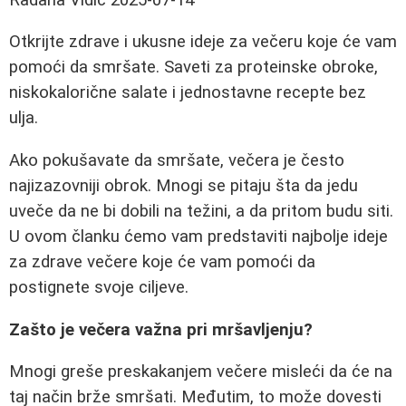
Otkrijte zdrave i ukusne ideje za večeru koje će vam
pomoći da smršate. Saveti za proteinske obroke,
niskokalorične salate i jednostavne recepte bez
ulja.
Ako pokušavate da smršate, večera je često
najizazovniji obrok. Mnogi se pitaju šta da jedu
uveče da ne bi dobili na težini, a da pritom budu siti.
U ovom članku ćemo vam predstaviti najbolje ideje
za zdrave večere koje će vam pomoći da
postignete svoje ciljeve.
Zašto je večera važna pri mršavljenju?
Mnogi greše preskakanjem večere misleći da će na
taj način brže smršati. Međutim, to može dovesti