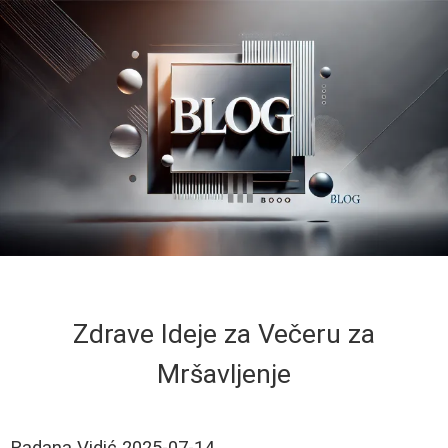
Zdrave Ideje za Večeru za
Mršavljenje
Radana Vidić
2025-07-14