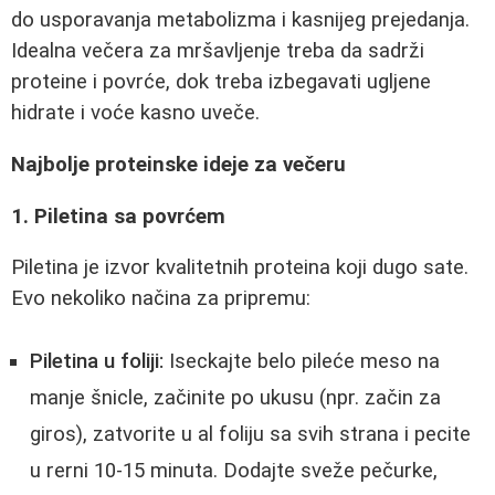
do usporavanja metabolizma i kasnijeg prejedanja.
Idealna večera za mršavljenje treba da sadrži
proteine i povrće, dok treba izbegavati ugljene
hidrate i voće kasno uveče.
Najbolje proteinske ideje za večeru
1. Piletina sa povrćem
Piletina je izvor kvalitetnih proteina koji dugo sate.
Evo nekoliko načina za pripremu:
Piletina u foliji:
Iseckajte belo pileće meso na
manje šnicle, začinite po ukusu (npr. začin za
giros), zatvorite u al foliju sa svih strana i pecite
u rerni 10-15 minuta. Dodajte sveže pečurke,