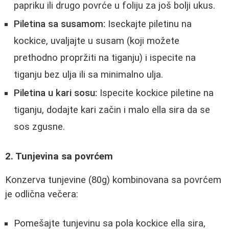
papriku ili drugo povrće u foliju za još bolji ukus.
Piletina sa susamom:
Iseckajte piletinu na
kockice, uvaljajte u susam (koji možete
prethodno propržiti na tiganju) i ispecite na
tiganju bez ulja ili sa minimalno ulja.
Piletina u kari sosu:
Ispecite kockice piletine na
tiganju, dodajte kari začin i malo ella sira da se
sos zgusne.
2. Tunjevina sa povrćem
Konzerva tunjevine (80g) kombinovana sa povrćem
je odlična večera:
Pomešajte tunjevinu sa pola kockice ella sira,