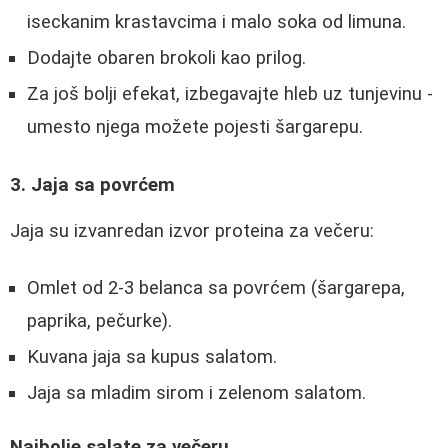
iseckanim krastavcima i malo soka od limuna.
Dodajte obaren brokoli kao prilog.
Za još bolji efekat, izbegavajte hleb uz tunjevinu -
umesto njega možete pojesti šargarepu.
3. Jaja sa povrćem
Jaja su izvanredan izvor proteina za večeru:
Omlet od 2-3 belanca sa povrćem (šargarepa,
paprika, pečurke).
Kuvana jaja sa kupus salatom.
Jaja sa mladim sirom i zelenom salatom.
Najbolje salate za večeru