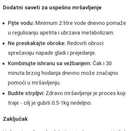
Dodatni saveti za uspešno mršavljenje
Pijte vodu:
Minimum 2 litre vode dnevno pomaže
u regulisanju apetita i ubrzava metabolizam.
Ne preskakajte obroke:
Redoviti obroci
sprečavaju napade gladi i prejedanje.
Kombinujte ishranu sa vežbanjem:
Čak i 30
minuta brzog hodanja dnevno može značajno
pomoći u mršavljenju.
Budite strpljivi:
Zdravo mršavljenje je proces koji
traje - cilj je gubiti 0.5-1kg nedeljno.
Zaključak