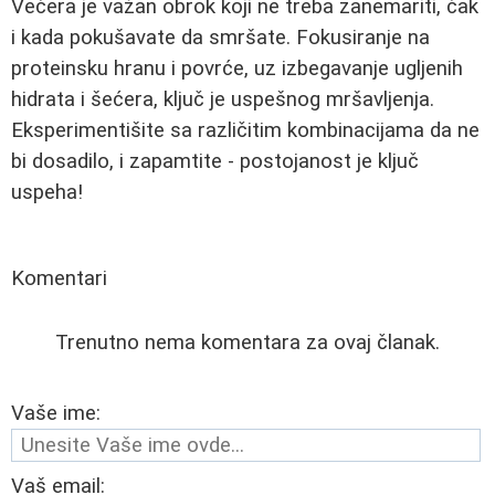
Večera je važan obrok koji ne treba zanemariti, čak
i kada pokušavate da smršate. Fokusiranje na
proteinsku hranu i povrće, uz izbegavanje ugljenih
hidrata i šećera, ključ je uspešnog mršavljenja.
Eksperimentišite sa različitim kombinacijama da ne
bi dosadilo, i zapamtite - postojanost je ključ
uspeha!
Komentari
Trenutno nema komentara za ovaj članak.
Vaše ime:
Vaš email: