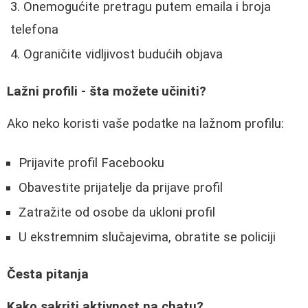
Onemogućite pretragu putem emaila i broja
telefona
Ograničite vidljivost budućih objava
Lažni profili - šta možete učiniti?
Ako neko koristi vaše podatke na lažnom profilu:
Prijavite profil Facebooku
Obavestite prijatelje da prijave profil
Zatražite od osobe da ukloni profil
U ekstremnim slučajevima, obratite se policiji
Česta pitanja
Kako sakriti aktivnost na chatu?