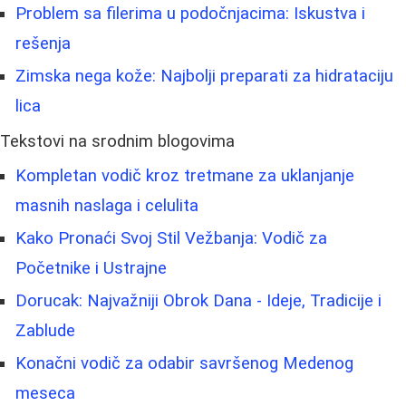
Problem sa filerima u podočnjacima: Iskustva i
rešenja
Zimska nega kože: Najbolji preparati za hidrataciju
lica
Tekstovi na srodnim blogovima
Kompletan vodič kroz tretmane za uklanjanje
masnih naslaga i celulita
Kako Pronaći Svoj Stil Vežbanja: Vodič za
Početnike i Ustrajne
Dorucak: Najvažniji Obrok Dana - Ideje, Tradicije i
Zablude
Konačni vodič za odabir savršenog Medenog
meseca