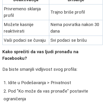
Privremeno sklanja
Trajno briše profil
profil
Možete kasnije
Nema povratka nakon 30
reaktivirati
dana
Vaši podaci se čuvaju
Svi podaci se brišu
Kako sprečiti da vas ljudi pronađu na
Facebooku?
Da biste smanjili vidljivost svog profila:
Idite u Podešavanja > Privatnost
Pod "Ko može da vas pronađe" postavite
ograničenja