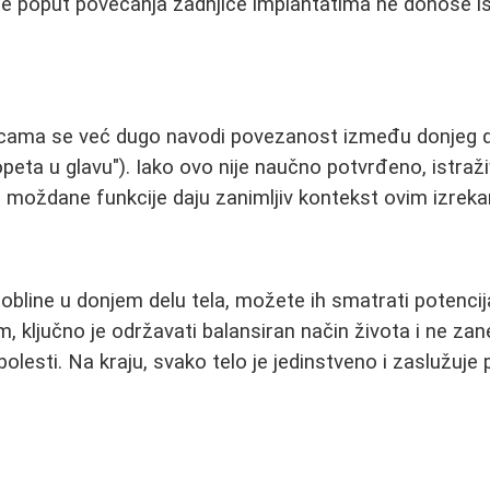
je poput povećanja zadnjice implantatima ne donose i
cama se već dugo navodi povezanost između donjeg de
oopeta u glavu"). Iako ovo nije naučno potvrđeno, istraži
 moždane funkcije daju zanimljiv kontekst ovim izrek
obline u donjem delu tela, možete ih smatrati potenci
m, ključno je održavati balansiran način života i ne za
olesti. Na kraju, svako telo je jedinstveno i zaslužuje 