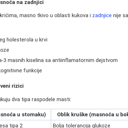
snoća na zadnjici
rićima, masno tkivo u oblasti kukova i
zadnjice
nije s
eg holesterola u krvi
koze
a-3 masnih kiselina sa antiinflamatornim dejstvom
ognitivne funkcije
veni rizici
likuju dva tipa raspodele masti:
asnoća u stomaku)
Oblik kruške (masnoća u bo
tesa tipa 2
Bolja tolerancija glukoze