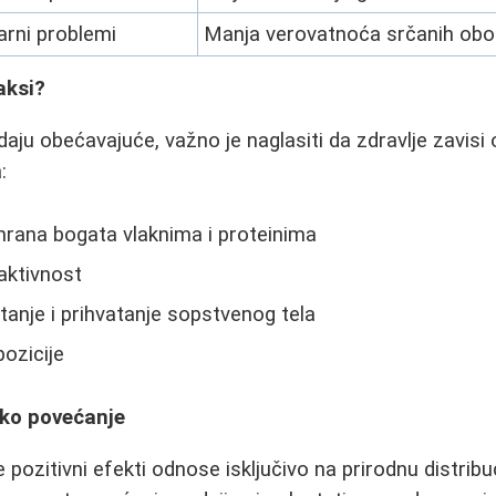
arni problemi
Manja verovatnoća srčanih obol
aksi?
edaju obećavajuće, važno je naglasiti da zdravlje zavis
:
rana bogata vlaknima i proteinima
aktivnost
anje i prihvatanje sopstvenog tela
ozicije
čko povećanje
e pozitivni efekti odnose isključivo na prirodnu distrib