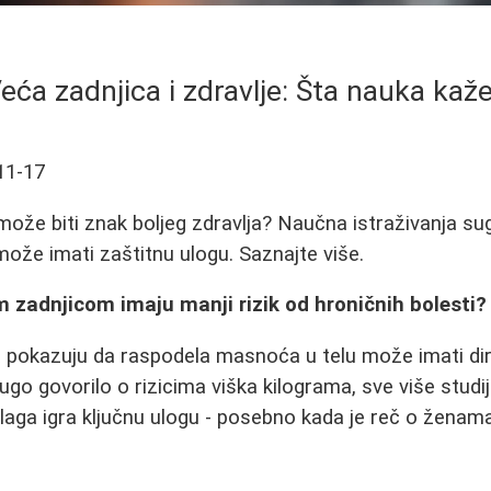
eća zadnjica i zdravlje: Šta nauka kaž
11-17
 može biti znak boljeg zdravlja? Naučna istraživanja 
može imati zaštitnu ulogu. Saznajte više.
m zadnjicom imaju manji rizik od hroničnih bolesti?
a pokazuju da raspodela masnoća u telu može imati di
ugo govorilo o rizicima viška kilograma, sve više studi
laga igra ključnu ulogu - posebno kada je reč o ženam