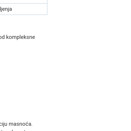
jenja
i od kompleksne
uciju masnoća.