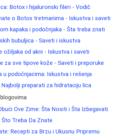
ca: Botox i hijaluronski fileri - Vodič
nate o Botox tretmanima - Iskustva i saveti
jom kapaka i podočnjaka - Šta treba znati
ih bubuljica - Saveti i iskustva
 ožiljaka od akni - Iskustva i saveti
lice za sve tipove kože - Saveti i preporuke
a u podočnjacima: Iskustva i rešenja
ajbolji preparati za hidrataciju lica
 blogovima
bući Ove Zime: Šta Nositi i Šta Izbegavati
e Što Treba Da Znate
late: Recepti za Brzu i Ukusnu Pripremu