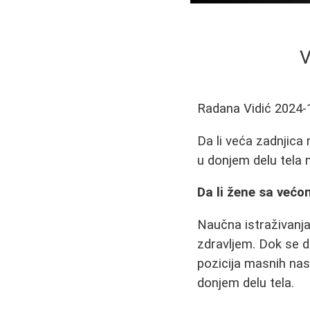
V
Radana Vidić
2024-
Da li veća zadnjica
u donjem delu tela 
Da li žene sa većo
Naučna istraživanj
zdravljem. Dok se d
pozicija masnih nas
donjem delu tela.