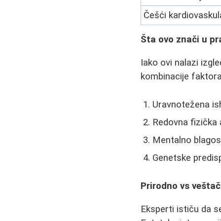
Češći kardiovaskul
Šta ovo znači u pr
Iako ovi nalazi izgl
kombinacije faktora
Uravnotežena ish
Redovna fizička 
Mentalno blagost
Genetske predisp
Prirodno vs vešta
Eksperti ističu da s