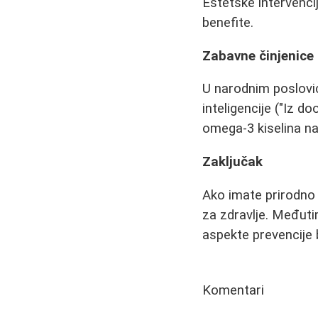
Estetske intervenci
benefite.
Zabavne činjenice
U narodnim poslovi
inteligencije ("Iz d
omega-3 kiselina na
Zaključak
Ako imate prirodno 
za zdravlje. Međuti
aspekte prevencije b
Komentari