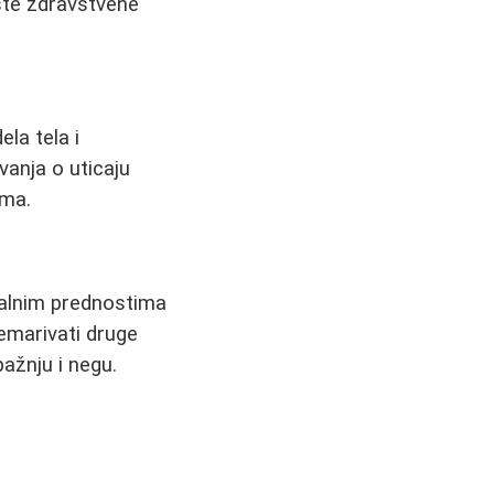
ste zdravstvene
la tela i
vanja o uticaju
ama.
jalnim prednostima
nemarivati druge
pažnju i negu.