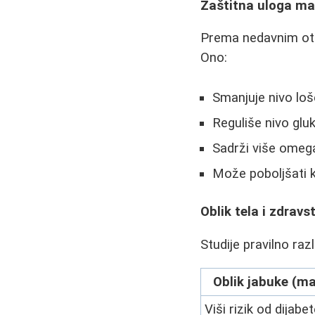
Zaštitna uloga ma
Prema nedavnim otk
Ono:
Smanjuje nivo loš
Reguliše nivo glu
Sadrži više omeg
Može poboljšati k
Oblik tela i zdravst
Studije pravilno raz
Oblik jabuke (m
Viši rizik od dijabe