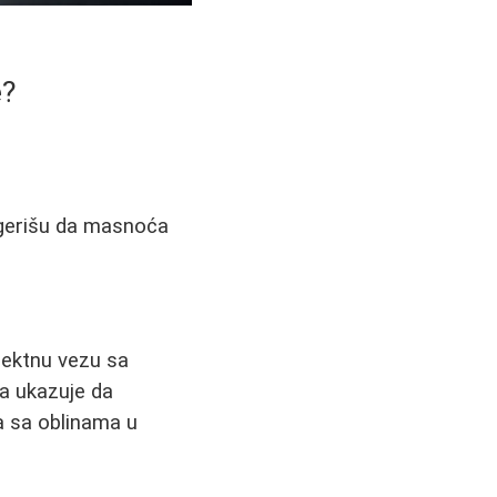
e?
sugerišu da masnoća
rektnu vezu sa
ja ukazuje da
a sa oblinama u