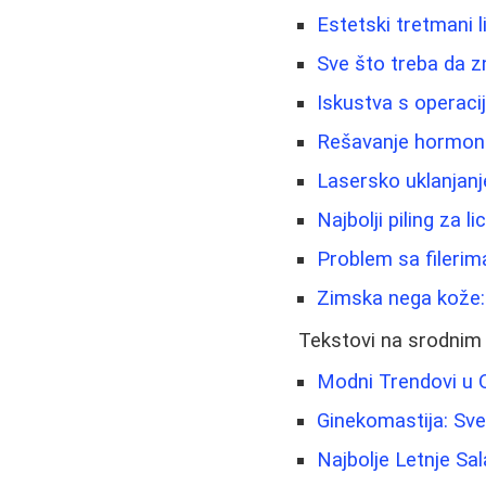
Estetski tretmani li
Sve što treba da z
Iskustva s operaci
Rešavanje hormonsk
Lasersko uklanjanje
Najbolji piling za 
Problem sa filerim
Zimska nega kože: N
Tekstovi na srodnim
Modni Trendovi u O
Ginekomastija: Sv
Najbolje Letnje Sa