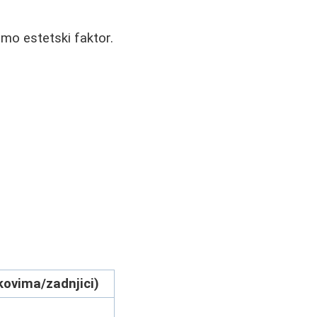
amo estetski faktor.
kovima/zadnjici)