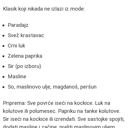
Klasik koji nikada ne izlazi iz mode:
Paradajz
Svež krastavac
Crni luk
Zelena paprika
Sir (po izboru)
Masline
So, maslinovo ulje, magdanoš, peršun
Priprema: Sve povrće iseći na kockice. Luk na
kolutove ili polumesec. Papriku na tanke kolutove.
Sir iseći na kockice ili izrendati. Sve sastojke spojiti,
dodati masline i začine, preliti maslinovim uljem.