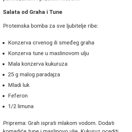
Salata od Graha i Tune
Proteinska bomba za sve ljubitelje ribe:
Konzerva crvenog ili smeđeg graha
Konzerva tune u maslinovom ulju
Mala konzerva kukuruza
25 g malog paradajza
Mladi luk
Feferon
1/2 limuna
Priprema: Grah isprati mlakom vodom. Dodati
komadiće tune i maslinovo ulje. Kukuruz ocediti.