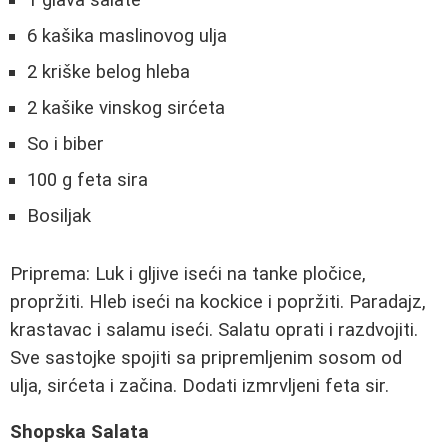
1 glava salate
6 kašika maslinovog ulja
2 kriške belog hleba
2 kašike vinskog sirćeta
So i biber
100 g feta sira
Bosiljak
Priprema: Luk i gljive iseći na tanke pločice,
propržiti. Hleb iseći na kockice i popržiti. Paradajz,
krastavac i salamu iseći. Salatu oprati i razdvojiti.
Sve sastojke spojiti sa pripremljenim sosom od
ulja, sirćeta i začina. Dodati izmrvljeni feta sir.
Shopska Salata