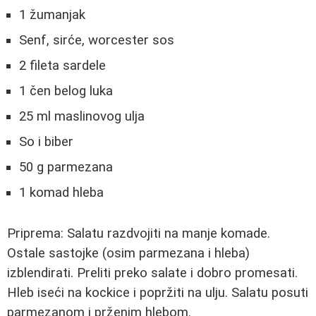
1 žumanjak
Senf, sirće, worcester sos
2 fileta sardele
1 čen belog luka
25 ml maslinovog ulja
So i biber
50 g parmezana
1 komad hleba
Priprema: Salatu razdvojiti na manje komade.
Ostale sastojke (osim parmezana i hleba)
izblendirati. Preliti preko salate i dobro promesati.
Hleb iseći na kockice i popržiti na ulju. Salatu posuti
parmezanom i prženim hlebom.