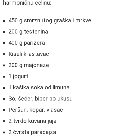
harmoničnu celinu:
450 g smrznutog graška i mrkve
200 g testenina
400 g parizera
Kiseli krastavac
200 g majoneze
1 jogurt
1 kašika soka od limuna
So, šećer, biber po ukusu
Peršun, kopar, vlasac
2 tvrdo kuvana jaja
2 čvrsta paradajza