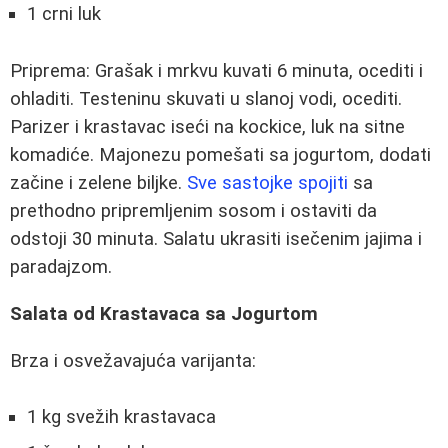
1 crni luk
Priprema: Grašak i mrkvu kuvati 6 minuta, ocediti i
ohladiti. Testeninu skuvati u slanoj vodi, ocediti.
Parizer i krastavac iseći na kockice, luk na sitne
komadiće. Majonezu pomešati sa jogurtom, dodati
začine i zelene biljke.
Sve sastojke spojiti
sa
prethodno pripremljenim sosom i ostaviti da
odstoji 30 minuta. Salatu ukrasiti isečenim jajima i
paradajzom.
Salata od Krastavaca sa Jogurtom
Brza i osvežavajuća varijanta:
1 kg svežih krastavaca