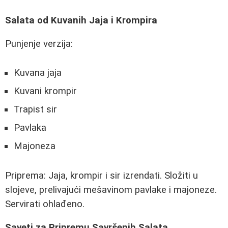
Salata od Kuvanih Jaja i Krompira
Punjenje verzija:
Kuvana jaja
Kuvani krompir
Trapist sir
Pavlaka
Majoneza
Priprema: Jaja, krompir i sir izrendati. Složiti u
slojeve, prelivajući mešavinom pavlake i majoneze.
Servirati ohlađeno.
Saveti za Pripremu Savršenih Salata