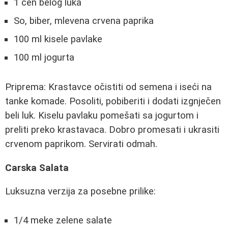
1 čen belog luka
So, biber, mlevena crvena paprika
100 ml kisele pavlake
100 ml jogurta
Priprema: Krastavce očistiti od semena i iseći na
tanke komade. Posoliti, pobiberiti i dodati izgnječen
beli luk. Kiselu pavlaku pomešati sa jogurtom i
preliti preko krastavaca. Dobro promesati i ukrasiti
crvenom paprikom. Servirati odmah.
Carska Salata
Luksuzna verzija za posebne prilike:
1/4 meke zelene salate