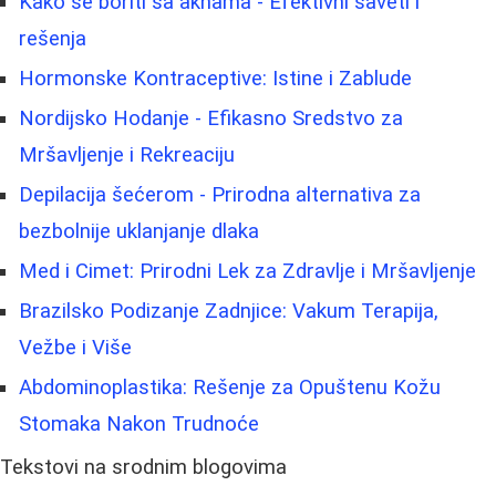
Kako se boriti sa aknama - Efektivni saveti i
rešenja
Hormonske Kontraceptive: Istine i Zablude
Nordijsko Hodanje - Efikasno Sredstvo za
Mršavljenje i Rekreaciju
Depilacija šećerom - Prirodna alternativa za
bezbolnije uklanjanje dlaka
Med i Cimet: Prirodni Lek za Zdravlje i Mršavljenje
Brazilsko Podizanje Zadnjice: Vakum Terapija,
Vežbe i Više
Abdominoplastika: Rešenje za Opuštenu Kožu
Stomaka Nakon Trudnoće
Tekstovi na srodnim blogovima