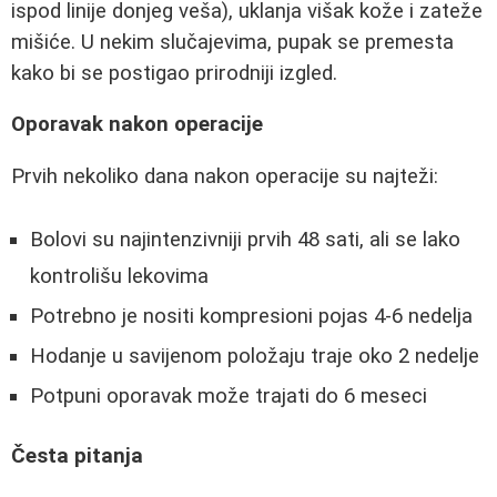
ispod linije donjeg veša), uklanja višak kože i zateže
mišiće. U nekim slučajevima, pupak se premesta
kako bi se postigao prirodniji izgled.
Oporavak nakon operacije
Prvih nekoliko dana nakon operacije su najteži:
Bolovi su najintenzivniji prvih 48 sati, ali se lako
kontrolišu lekovima
Potrebno je nositi kompresioni pojas 4-6 nedelja
Hodanje u savijenom položaju traje oko 2 nedelje
Potpuni oporavak može trajati do 6 meseci
Česta pitanja