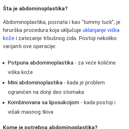
Šta je abdominoplastika?
Abdominoplastika, poznata i kao "tummy tuck", je
hirurška procedura koja uključuje
uklanjanje viška
kože
i zatezanje trbušnog zida. Postoji nekoliko
varijanti ove operacije:
Potpuna abdominoplastika
- za veće količine
viška kože
Mini abdominoplastika
- kada je problem
ograničen na donji deo stomaka
Kombinovana sa liposukcijom
- kada postoji i
višak masnog tkiva
Kome je potrebna abdominoplastika?