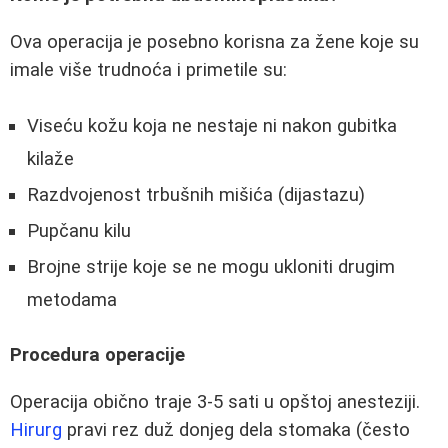
Ova operacija je posebno korisna za žene koje su
imale više trudnoća i primetile su:
Viseću kožu koja ne nestaje ni nakon gubitka
kilaže
Razdvojenost trbušnih mišića (dijastazu)
Pupčanu kilu
Brojne strije koje se ne mogu ukloniti drugim
metodama
Procedura operacije
Operacija obično traje 3-5 sati u opštoj anesteziji.
Hirurg
pravi rez duž donjeg dela stomaka (često