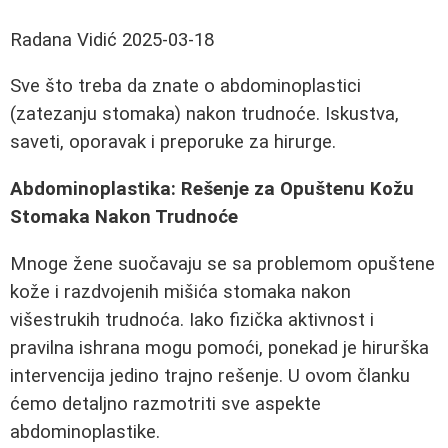
Radana Vidić
2025-03-18
Sve što treba da znate o abdominoplastici
(zatezanju stomaka) nakon trudnoće. Iskustva,
saveti, oporavak i preporuke za hirurge.
Abdominoplastika: Rešenje za Opuštenu Kožu
Stomaka Nakon Trudnoće
Mnoge žene suočavaju se sa problemom opuštene
kože i razdvojenih mišića stomaka nakon
višestrukih trudnoća. Iako fizička aktivnost i
pravilna ishrana mogu pomoći, ponekad je hirurška
intervencija jedino trajno rešenje. U ovom članku
ćemo detaljno razmotriti sve aspekte
abdominoplastike.