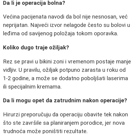
Da li je operacija bolna?
Većina pacijenata navodi da bol nije nesnosan, već
neprijatan. Najveći izvor nelagode često su bolovi u
leđima od savijenog položaja tokom oporavka.
Koliko dugo traje ožiljak?
Rez se pravi u bikini zoni i vremenom postaje manje
vidljiv. U pravilu, ožiljak potpuno zarasta u roku od
1-2 godine, a može se dodatno poboljšati laserima
ili specijalnim kremama.
Da li mogu opet da zatrudnim nakon operacije?
Hirurzi preporučuju da operaciju obavite tek nakon
što ste završile sa planiranjem porodice, jer nova
trudnoća može poništiti rezultate.