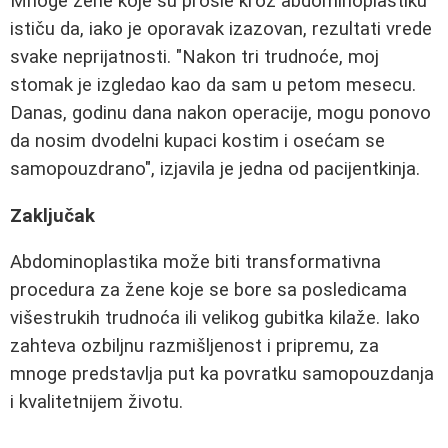
Mnoge žene koje su prošle kroz abdominoplastiku
ističu da, iako je oporavak izazovan, rezultati vrede
svake neprijatnosti. "Nakon tri trudnoće, moj
stomak je izgledao kao da sam u petom mesecu.
Danas, godinu dana nakon operacije, mogu ponovo
da nosim dvodelni kupaci kostim i osećam se
samopouzdrano", izjavila je jedna od pacijentkinja.
Zaključak
Abdominoplastika može biti transformativna
procedura za žene koje se bore sa posledicama
višestrukih trudnoća ili velikog gubitka kilaže. Iako
zahteva ozbiljnu razmišljenost i pripremu, za
mnoge predstavlja put ka povratku samopouzdanja
i kvalitetnijem životu.