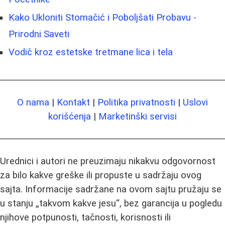
Kako Ukloniti Stomačić i Poboljšati Probavu -
Prirodni Saveti
Vodič kroz estetske tretmane lica i tela
O nama
|
Kontakt
|
Politika privatnosti
|
Uslovi
korišćenja
|
Marketinški servisi
Urednici i autori ne preuzimaju nikakvu odgovornost
za bilo kakve greške ili propuste u sadržaju ovog
sajta. Informacije sadržane na ovom sajtu pružaju se
u stanju „takvom kakve jesu“, bez garancija u pogledu
njihove potpunosti, tačnosti, korisnosti ili