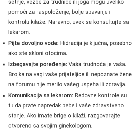
šetnje, vežbe za trudnice ili joga mogu uveliko
pomoći za raspoloženje, bolje spavanje i
kontrolu kilaže. Naravno, uvek se konsultujte sa
lekarom.
Pijte dovoljno vode:
Hidracija je ključna, posebno
ako ste skloni otocima.
Izbegavajte poređenje:
Vaša trudnoća je vaša.
Brojka na vagi vaše prijateljice ili nepoznate žene
na forumu nije merilo vašeg uspeha ili zdravlja.
Komunikacija sa lekarom:
Redovne kontrole su
tu da prate napredak bebe i vaše zdravstveno
stanje. Ako imate brige o kilaži, razgovarajte
otvoreno sa svojim ginekologom.