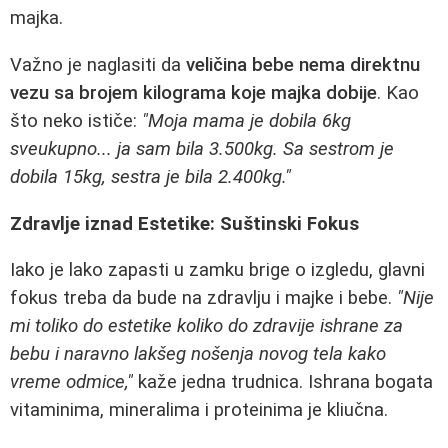
majka.
Važno je naglasiti da
veličina bebe nema direktnu
vezu sa brojem kilograma koje majka dobije
. Kao
što neko ističe:
"Moja mama je dobila 6kg
sveukupno... ja sam bila 3.500kg. Sa sestrom je
dobila 15kg, sestra je bila 2.400kg."
Zdravlje iznad Estetike: Suštinski Fokus
Iako je lako zapasti u zamku brige o izgledu, glavni
fokus treba da bude na zdravlju i majke i bebe.
"Nije
mi toliko do estetike koliko do zdravije ishrane za
bebu i naravno lakšeg nošenja novog tela kako
vreme odmice,"
kaže jedna trudnica. Ishrana bogata
vitaminima, mineralima i proteinima je kliučna.