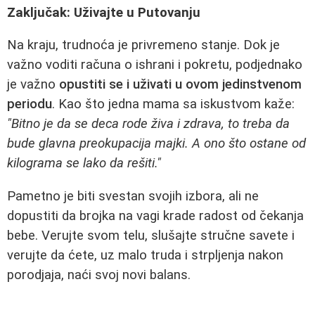
Zaključak: Uživajte u Putovanju
Na kraju, trudnoća je privremeno stanje. Dok je
važno voditi računa o ishrani i pokretu, podjednako
je važno
opustiti se i uživati u ovom jedinstvenom
periodu
. Kao što jedna mama sa iskustvom kaže:
"Bitno je da se deca rode živa i zdrava, to treba da
bude glavna preokupacija majki. A ono što ostane od
kilograma se lako da rešiti."
Pametno je biti svestan svojih izbora, ali ne
dopustiti da brojka na vagi krade radost od čekanja
bebe. Verujte svom telu, slušajte stručne savete i
verujte da ćete, uz malo truda i strpljenja nakon
porodjaja, naći svoj novi balans.