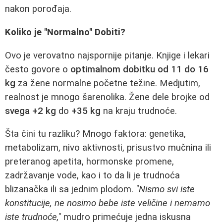
nakon porođaja.
Koliko je "Normalno" Dobiti?
Ovo je verovatno najspornije pitanje. Knjige i lekari
često govore o
optimalnom dobitku od 11 do 16
kg
za žene normalne početne težine. Medjutim,
realnost je mnogo šarenolika. Žene dele brojke od
svega +2 kg
do
+35 kg
na kraju trudnoće.
Šta čini tu razliku? Mnogo faktora: genetika,
metabolizam, nivo aktivnosti, prisustvo mučnina ili
preteranog apetita, hormonske promene,
zadržavanje vode, kao i to da li je trudnoća
blizanačka ili sa jednim plodom.
"Nismo svi iste
konstitucije, ne nosimo bebe iste veličine i nemamo
iste trudnoće,"
mudro primećuje jedna iskusna