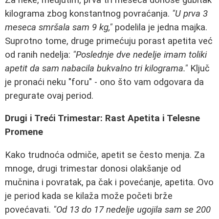
kilograma zbog konstantnog povraćanja.
"U prva 3
meseca smršala sam 9 kg,"
podelila je jedna majka.
Suprotno tome, druge primećuju porast apetita već
od ranih nedelja:
"Poslednje dve nedelje imam toliki
apetit da sam nabacila bukvalno tri kilograma."
Ključ
je pronaći neku "foru" - ono što vam odgovara da
pregurate ovaj period.
Drugi i Treći Trimestar: Rast Apetita i Telesne
Promene
Kako trudnoća odmiče, apetit se često menja. Za
mnoge, drugi trimestar donosi olakšanje od
mučnina i povratak, pa čak i povećanje, apetita. Ovo
je period kada se kilaža može početi brže
povećavati.
"Od 13 do 17 nedelje ugojila sam se 200