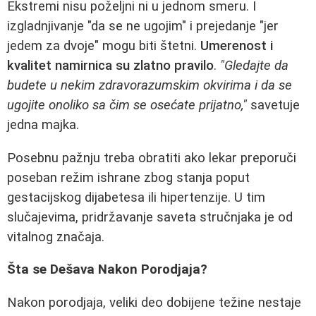
Ekstremi nisu poželjni ni u jednom smeru. I
izgladnjivanje "da se ne ugojim" i prejedanje "jer
jedem za dvoje" mogu biti štetni.
Umerenost i
kvalitet namirnica su zlatno pravilo
.
"Gledajte da
budete u nekim zdravorazumskim okvirima i da se
ugojite onoliko sa čim se osećate prijatno,"
savetuje
jedna majka.
Posebnu pažnju treba obratiti ako lekar preporuči
poseban režim ishrane zbog stanja poput
gestacijskog dijabetesa ili hipertenzije. U tim
slučajevima, pridržavanje saveta stručnjaka je od
vitalnog značaja.
Šta se Dešava Nakon Porodjaja?
Nakon porodjaja, veliki deo dobijene težine nestaje