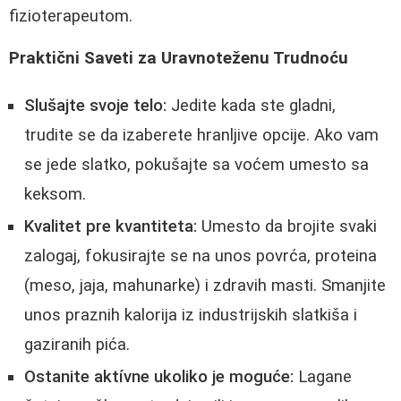
fizioterapeutom.
Praktični Saveti za Uravnoteženu Trudnoću
Slušajte svoje telo:
Jedite kada ste gladni,
trudite se da izaberete hranljive opcije. Ako vam
se jede slatko, pokušajte sa voćem umesto sa
keksom.
Kvalitet pre kvantiteta:
Umesto da brojite svaki
zalogaj, fokusirajte se na unos povrća, proteina
(meso, jaja, mahunarke) i zdravih masti. Smanjite
unos praznih kalorija iz industrijskih slatkiša i
gaziranih pića.
Ostanite aktívne ukoliko je moguće:
Lagane