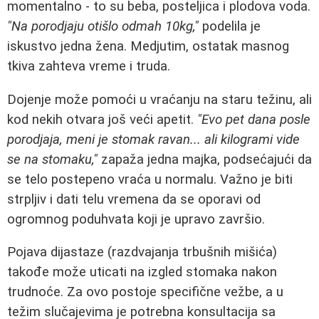
momentalno - to su beba, posteljica i plodova voda.
"Na porodjaju otišlo odmah 10kg,"
podelila je
iskustvo jedna žena. Medjutim, ostatak masnog
tkiva zahteva vreme i truda.
Dojenje može pomoći u vraćanju na staru težinu, ali
kod nekih otvara još veći apetit.
"Evo pet dana posle
porodjaja, meni je stomak ravan... ali kilogrami vide
se na stomaku,"
zapaža jedna majka, podsećajući da
se telo postepeno vraća u normalu. Važno je biti
strpljiv i dati telu vremena da se oporavi od
ogromnog poduhvata koji je upravo završio.
Pojava dijastaze (razdvajanja trbušnih mišića)
takođe može uticati na izgled stomaka nakon
trudnoće. Za ovo postoje specifične vežbe, a u
težim slučajevima je potrebna konsultacija sa