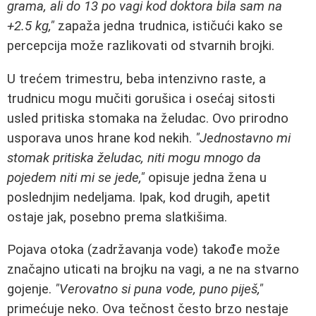
grama, ali do 13 po vagi kod doktora bila sam na
+2.5 kg,"
zapaža jedna trudnica, ističući kako se
percepcija može razlikovati od stvarnih brojki.
U trećem trimestru, beba intenzivno raste, a
trudnicu mogu mučiti gorušica i osećaj sitosti
usled pritiska stomaka na želudac. Ovo prirodno
usporava unos hrane kod nekih.
"Jednostavno mi
stomak pritiska želudac, niti mogu mnogo da
pojedem niti mi se jede,"
opisuje jedna žena u
poslednjim nedeljama. Ipak, kod drugih, apetit
ostaje jak, posebno prema slatkišima.
Pojava otoka (zadržavanja vode) takođe može
značajno uticati na brojku na vagi, a ne na stvarno
gojenje.
"Verovatno si puna vode, puno piješ,"
primećuje neko. Ova tečnost često brzo nestaje