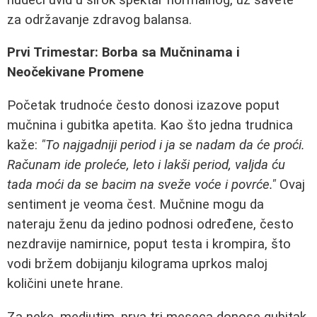
za održavanje zdravog balansa.
Prvi Trimestar: Borba sa Mučninama i
Neočekivane Promene
Početak trudnoće često donosi izazove poput
mučnina i gubitka apetita. Kao što jedna trudnica
kaže:
"To najgadniji period i ja se nadam da će proći.
Računam ide proleće, leto i lakši period, valjda ću
tada moći da se bacim na sveže voće i povrće."
Ovaj
sentiment je veoma čest. Mučnine mogu da
nateraju ženu da jedino podnosi određene, često
nezdravije namirnice, poput testa i krompira, što
vodi bržem dobijanju kilograma uprkos maloj
količini unete hrane.
Za neke, medjutim, prva tri meseca donose gubitak