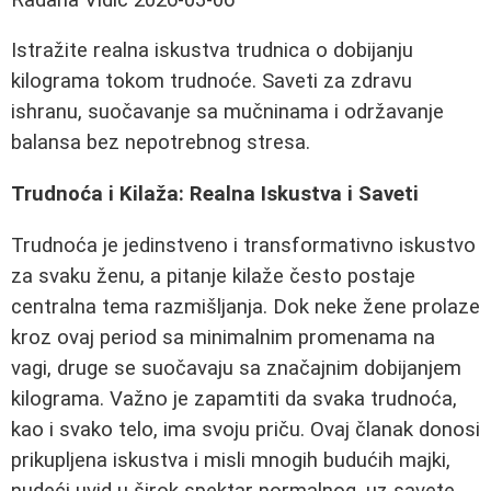
Istražite realna iskustva trudnica o dobijanju
kilograma tokom trudnoće. Saveti za zdravu
ishranu, suočavanje sa mučninama i održavanje
balansa bez nepotrebnog stresa.
Trudnoća i Kilaža: Realna Iskustva i Saveti
Trudnoća je jedinstveno i transformativno iskustvo
za svaku ženu, a pitanje kilaže često postaje
centralna tema razmišljanja. Dok neke žene prolaze
kroz ovaj period sa minimalnim promenama na
vagi, druge se suočavaju sa značajnim dobijanjem
kilograma. Važno je zapamtiti da svaka trudnoća,
kao i svako telo, ima svoju priču. Ovaj članak donosi
prikupljena iskustva i misli mnogih budućih majki,
nudeći uvid u širok spektar normalnog, uz savete