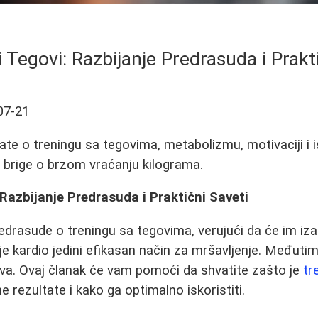
 Tegovi: Razbijanje Predrasuda i Prakt
07-21
ate o treningu sa tegovima, metabolizmu, motivaciji i i
z brige o brzom vraćanju kilograma.
 Razbijanje Predrasuda i Praktični Saveti
redrasude o treningu sa tegovima, verujući da će im i
je kardio jedini efikasan način za mršavljenje. Međutim,
va. Ovaj članak će vam pomoći da shvatite zašto je
tr
 rezultate i kako ga optimalno iskoristiti.