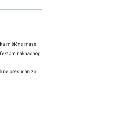
tka mišićne mase.
m efektom naknadnog
li ne presudan za