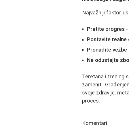
Najvažniji faktor u
Pratite progres
-
Postavite realne c
Pronađite vežbe k
Ne odustajte zb
Teretana i trening 
zameniti. Građenjem
svoje zdravlje, meta
proces.
Komentari