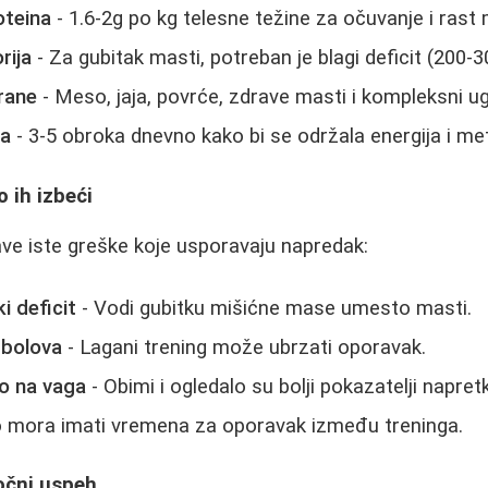
oteina
- 1.6-2g po kg telesne težine za očuvanje i rast 
rija
- Za gubitak masti, potreban je blagi deficit (200-
hrane
- Meso, jaja, povrće, zdrave masti i kompleksni uglj
ka
- 3-5 obroka dnevno kako bi se održala energija i me
 ih izbeći
ve iste greške koje usporavaju napredak:
ki deficit
- Vodi gubitku mišićne mase umesto masti.
 bolova
- Lagani trening može ubrzati oporavak.
o na vaga
- Obimi i ogledalo su bolji pokazatelji napret
o mora imati vremena za oporavak između treninga.
očni uspeh