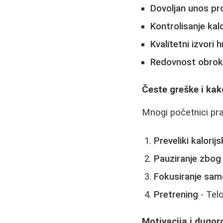
Dovoljan unos pr
Kontrolisanje kalo
Kvalitetni izvori 
Redovnost obro
Česte greške i kako
Mnogi početnici pra
Preveliki kalorijs
Pauziranje zbog
Fokusiranje sam
Pretrening
- Tel
Motivacija i dugor