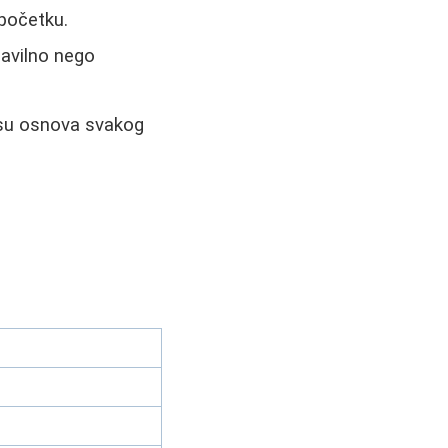
početku.
ravilno nego
t su osnova svakog