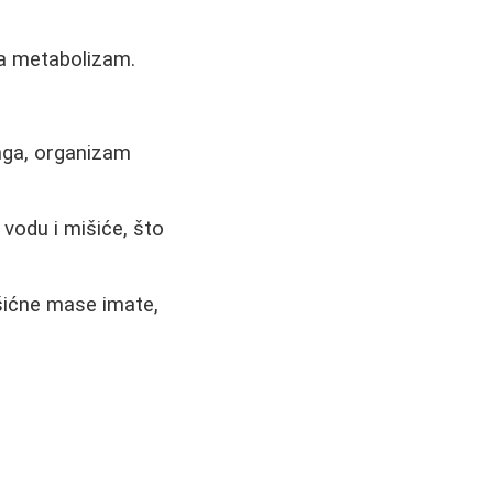
a metabolizam.
nga, organizam
vodu i mišiće, što
šićne mase imate,