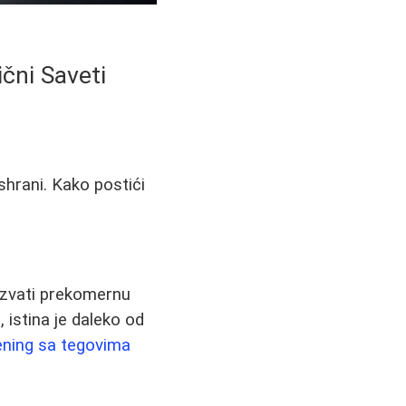
ični Saveti
shrani. Kako postići
zazvati prekomernu
 istina je daleko od
ening sa tegovima