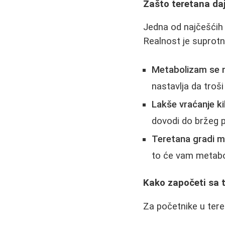
Zašto teretana daj
Jedna od najčešćih
Realnost je suprotn
Metabolizam se 
nastavlja da troši
Lakše vraćanje k
dovodi do bržeg 
Teretana gradi mi
to će vam metabol
Kako započeti sa 
Za početnike u teret