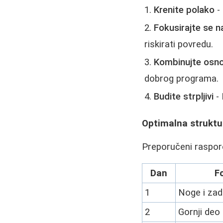
Krenite polako
-
Fokusirajte se n
riskirati povredu.
Kombinujte osn
dobrog programa.
Budite strpljivi
- 
Optimalna struktu
Preporučeni raspor
Dan
F
1
Noge i zad
2
Gornji deo 