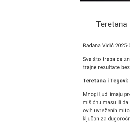
Teretana i
Radana Vidić
2025-
Sve što treba da zn
trajne rezultate be
Teretana i Tegovi:
Mnogi ljudi imaju p
mišićnu masu ili da 
ovih uvreženih mito
ključan za dugoročne