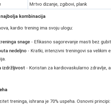
e
Mrtvo dizanje, zgibovi, plank
- najbolja kombinacija
nova, kardio trening ima svoju ulogu:
treninga snage
- Efikasno sagorevanje masti bez gubi
puta nedeljno
- Kratki, intenzivni treningovi sa veliki
ja.
 izdržljivost
- Koristan za kardiovaskularno zdravlje, a
peha
itet treninga, ishrana je 70% uspeha. Osnovni principi: