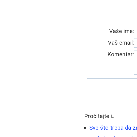
Vaše ime:
Vaš email:
Komentar:
Pročitajte i...
Sve što treba da z