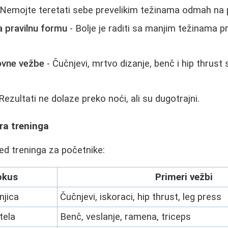
 Nemojte teretati sebe prevelikim težinama odmah na 
a pravilnu formu
- Bolje je raditi sa manjim težinama p
ovne vežbe
- Čučnjevi, mrtvo dizanje, benč i hip thrus
Rezultati ne dolaze preko noći, ali su dugotrajni.
ra treninga
ed treninga za početnike:
okus
Primeri vežbi
njica
Čučnjevi, iskoraci, hip thrust, leg press
tela
Benč, veslanje, ramena, triceps