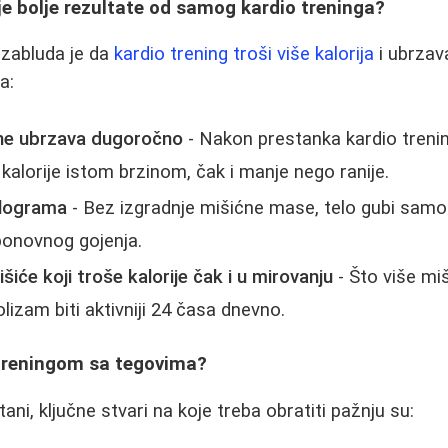
e bolje rezultate od samog kardio treninga?
 zabluda je da
kardio trening troši više kalorija
i ubrzav
a:
ne ubrzava dugoročno
- Nakon prestanka kardio treni
 kalorije istom brzinom, čak i manje nego ranije.
ilograma
- Bez izgradnje mišićne mase, telo gubi samo 
ponovnog gojenja.
šiće koji troše kalorije čak i u mirovanju
- Što više mi
izam biti aktivniji 24 časa dnevno.
treningom sa tegovima?
ani, ključne stvari na koje treba obratiti pažnju su: