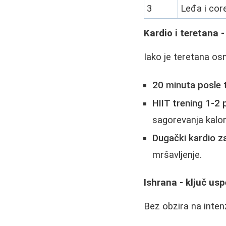
3
Leđa i cor
Kardio i teretana 
Iako je teretana os
20 minuta posle 
HIIT trening 1-2 
sagorevanja kalori
Dugački kardio za
mršavljenje.
Ishrana - ključ us
Bez obzira na intenz