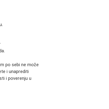
u.
.
da.
sam po sebi ne može
te i unaprediti
sti i poverenju u