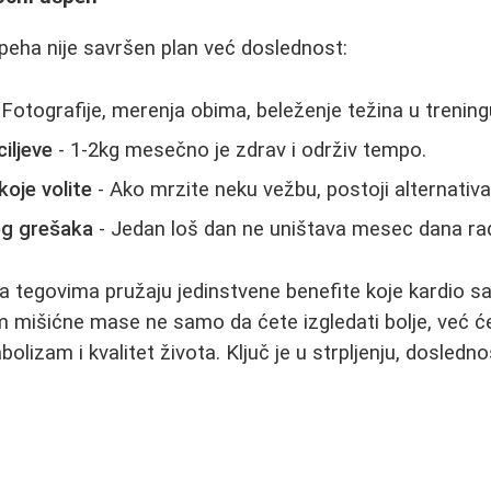
speha nije savršen plan već doslednost:
 Fotografije, merenja obima, beleženje težina u trening
iljeve
- 1-2kg mesečno je zdrav i održiv tempo.
oje volite
- Ako mrzite neku vežbu, postoji alternativa
og grešaka
- Jedan loš dan ne uništava mesec dana ra
sa tegovima pružaju jedinstvene benefite koje kardio 
 mišićne mase ne samo da ćete izgledati bolje, već će
bolizam i kvalitet života. Ključ je u strpljenju, dosledno