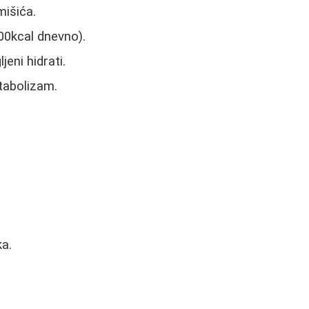
mišića.
300kcal dnevno).
eni hidrati.
tabolizam.
ka.