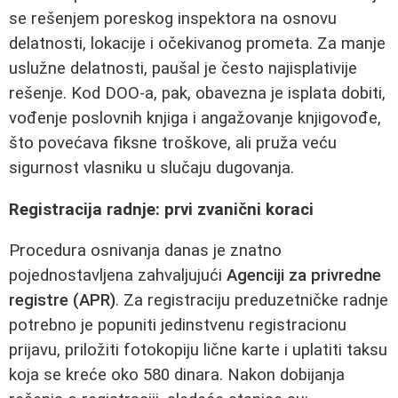
se rešenjem poreskog inspektora na osnovu
delatnosti, lokacije i očekivanog prometa. Za manje
uslužne delatnosti, paušal je često najisplativije
rešenje. Kod DOO-a, pak, obavezna je isplata dobiti,
vođenje poslovnih knjiga i angažovanje knjigovođe,
što povećava fiksne troškove, ali pruža veću
sigurnost vlasniku u slučaju dugovanja.
Registracija radnje: prvi zvanični koraci
Procedura osnivanja danas je znatno
pojednostavljena zahvaljujući
Agenciji za privredne
registre (APR)
. Za registraciju preduzetničke radnje
potrebno je popuniti jedinstvenu registracionu
prijavu, priložiti fotokopiju lične karte i uplatiti taksu
koja se kreće oko 580 dinara. Nakon dobijanja