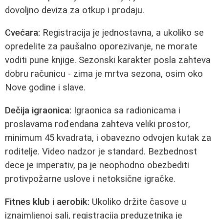
dovoljno deviza za otkup i prodaju.
Cvećara:
Registracija je jednostavna, a ukoliko se
opredelite za paušalno oporezivanje, ne morate
voditi pune knjige. Sezonski karakter posla zahteva
dobru računicu - zima je mrtva sezona, osim oko
Nove godine i slave.
Dečija igraonica:
Igraonica sa radionicama i
proslavama rođendana zahteva veliki prostor,
minimum 45 kvadrata, i obavezno odvojen kutak za
roditelje. Video nadzor je standard. Bezbednost
dece je imperativ, pa je neophodno obezbediti
protivpožarne uslove i netoksične igračke.
Fitnes klub i aerobik:
Ukoliko držite časove u
iznajmljenoj sali, registracija preduzetnika je