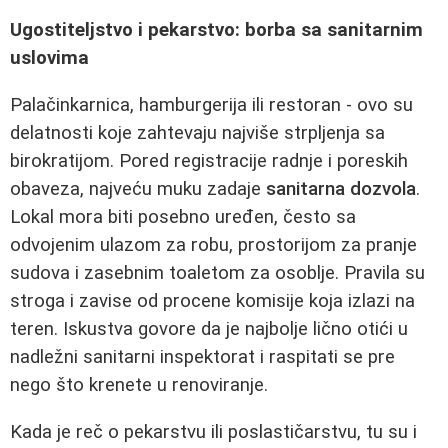
Ugostiteljstvo i pekarstvo: borba sa sanitarnim
uslovima
Palačinkarnica, hamburgerija ili restoran - ovo su
delatnosti koje zahtevaju najviše strpljenja sa
birokratijom. Pored registracije radnje i poreskih
obaveza, najveću muku zadaje
sanitarna dozvola
.
Lokal mora biti posebno uređen, često sa
odvojenim ulazom za robu, prostorijom za pranje
sudova i zasebnim toaletom za osoblje. Pravila su
stroga i zavise od procene komisije koja izlazi na
teren. Iskustva govore da je najbolje lično otići u
nadležni sanitarni inspektorat i raspitati se pre
nego što krenete u renoviranje.
Kada je reč o pekarstvu ili poslastičarstvu, tu su i