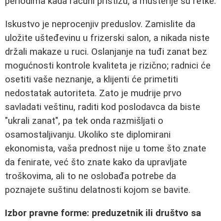
periodima kada računi pristižu, a mušterije su retke.
Iskustvo je neprocenjiv preduslov. Zamislite da
uložite ušteđevinu u frizerski salon, a nikada niste
držali makaze u ruci. Oslanjanje na tuđi zanat bez
mogućnosti kontrole kvaliteta je rizično; radnici će
osetiti vaše neznanje, a klijenti će primetiti
nedostatak autoriteta. Zato je mudrije prvo
savladati veštinu, raditi kod poslodavca da biste
"ukrali zanat", pa tek onda razmišljati o
osamostaljivanju. Ukoliko ste diplomirani
ekonomista, vaša prednost nije u tome što znate
da fenirate, već što znate kako da upravljate
troškovima, ali to ne oslobađa potrebe da
poznajete suštinu delatnosti kojom se bavite.
Izbor pravne forme: preduzetnik ili društvo sa