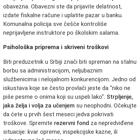
obavezna. Obavezni ste da prijavite delatnost,
izdate fiskalne račune i uplatite pazar u banku.
Komunalna policija sve češće kontroliše
neprijavljene instruktore po školskim salama.
Psihološka priprema i skriveni troškovi
Biti preduzetnik u Srbiji znači biti spreman na stalnu
borbu sa administracijom, neljubaznim
službenicima i nelojalnom konkurencijom. Jedno od
iskustava koje se često provlači jeste da "niko ne
piše pesme o onima koji su uspeli lako".
Strpljenje,
jaka želja i volja za učenjem
su neophodni. Očekujte
da ćete u prvih šest meseci jedva pokrivati
troškove. Spremite
rezervni fond
za nepredviđene
situacije: kvar opreme, inspekcijske kazne, ili