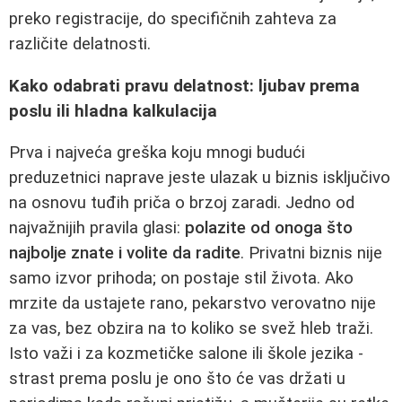
preko registracije, do specifičnih zahteva za
različite delatnosti.
Kako odabrati pravu delatnost: ljubav prema
poslu ili hladna kalkulacija
Prva i najveća greška koju mnogi budući
preduzetnici naprave jeste ulazak u biznis isključivo
na osnovu tuđih priča o brzoj zaradi. Jedno od
najvažnijih pravila glasi:
polazite od onoga što
najbolje znate i volite da radite
. Privatni biznis nije
samo izvor prihoda; on postaje stil života. Ako
mrzite da ustajete rano, pekarstvo verovatno nije
za vas, bez obzira na to koliko se svež hleb traži.
Isto važi i za kozmetičke salone ili škole jezika -
strast prema poslu je ono što će vas držati u