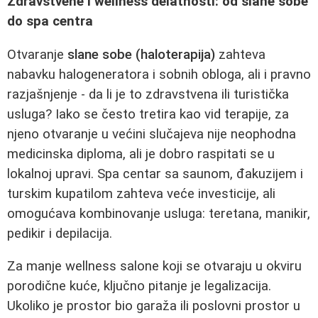
Zdravstvene i wellness delatnosti: od slane sobe
do spa centra
Otvaranje
slane sobe (haloterapija)
zahteva
nabavku halogeneratora i sobnih obloga, ali i pravno
razjašnjenje - da li je to zdravstvena ili turistička
usluga? Iako se često tretira kao vid terapije, za
njeno otvaranje u većini slučajeva nije neophodna
medicinska diploma, ali je dobro raspitati se u
lokalnoj upravi. Spa centar sa saunom, đakuzijem i
turskim kupatilom zahteva veće investicije, ali
omogućava kombinovanje usluga: teretana, manikir,
pedikir i depilacija.
Za manje wellness salone koji se otvaraju u okviru
porodične kuće, ključno pitanje je legalizacija.
Ukoliko je prostor bio garaža ili poslovni prostor u