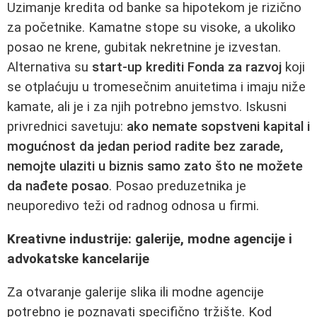
Uzimanje kredita od banke sa hipotekom je rizično
za početnike. Kamatne stope su visoke, a ukoliko
posao ne krene, gubitak nekretnine je izvestan.
Alternativa su
start-up krediti Fonda za razvoj
koji
se otplaćuju u tromesečnim anuitetima i imaju niže
kamate, ali je i za njih potrebno jemstvo. Iskusni
privrednici savetuju:
ako nemate sopstveni kapital i
mogućnost da jedan period radite bez zarade,
nemojte ulaziti u biznis samo zato što ne možete
da nađete posao
. Posao preduzetnika je
neuporedivo teži od radnog odnosa u firmi.
Kreativne industrije: galerije, modne agencije i
advokatske kancelarije
Za otvaranje galerije slika ili modne agencije
potrebno je poznavati specifično tržište. Kod