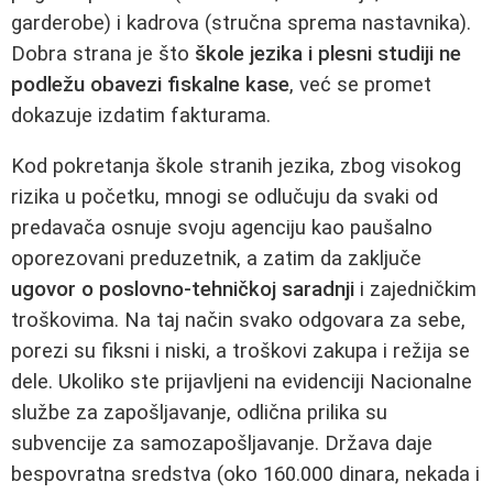
garderobe) i kadrova (stručna sprema nastavnika).
Dobra strana je što
škole jezika i plesni studiji ne
podležu obavezi fiskalne kase
, već se promet
dokazuje izdatim fakturama.
Kod pokretanja škole stranih jezika, zbog visokog
rizika u početku, mnogi se odlučuju da svaki od
predavača osnuje svoju agenciju kao paušalno
oporezovani preduzetnik, a zatim da zaključe
ugovor o poslovno-tehničkoj saradnji
i zajedničkim
troškovima. Na taj način svako odgovara za sebe,
porezi su fiksni i niski, a troškovi zakupa i režija se
dele. Ukoliko ste prijavljeni na evidenciji Nacionalne
službe za zapošljavanje, odlična prilika su
subvencije za samozapošljavanje. Država daje
bespovratna sredstva (oko 160.000 dinara, nekada i