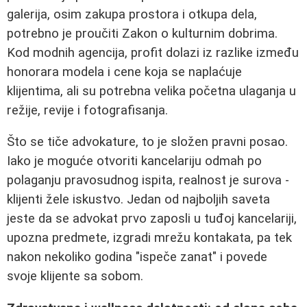
galerija, osim zakupa prostora i otkupa dela,
potrebno je proučiti Zakon o kulturnim dobrima.
Kod modnih agencija, profit dolazi iz razlike između
honorara modela i cene koja se naplaćuje
klijentima, ali su potrebna velika početna ulaganja u
režije, revije i fotografisanja.
Što se tiče advokature, to je složen pravni posao.
Iako je moguće otvoriti kancelariju odmah po
polaganju pravosudnog ispita, realnost je surova -
klijenti žele iskustvo. Jedan od najboljih saveta
jeste da se advokat prvo zaposli u tuđoj kancelariji,
upozna predmete, izgradi mrežu kontakata, pa tek
nakon nekoliko godina "ispeče zanat" i povede
svoje klijente sa sobom.