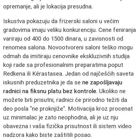
opremanje, ali je lokacija presudna.
Iskustva pokazuju da frizerski saloni u većim
gradovima imaju veliku konkurenciju. Cene feniranja
variraju od 400 do 1500 dinara, u zavisnosti od
renomea salona. Novootvoreni saloni teško mogu
odmah da imitiraju cenovnike ekskluzivnih studija
koji rade sa profesionalnim preparatima poput
Redkena ili Kérastasea. Jedan od najčešćih saveta
iskusnih preduzetnika je da se
ne zapošljavaju
radnici na fiksnu platu bez kontrole
. Ukoliko ne
možete biti prisutni, radnici će prirodno težiti da
deo posla "ne proknjiže". Motivacija kroz procenat
uz minimalac je zato neophodna, ali je uz nju
obavezna i vaša fizička prisutnost ili sistem video
nadzora kako biste zaštitili posao.