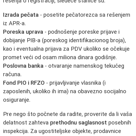
rešenja o registraciji, sledeće stanice su:
Izrada pečata
- posetite pečatorezca sa rešenjem
iz APR-a.
Poreska uprava
- podnošenje poreske prijave i
dobijanje PIB-a (poreskog identifikacionog broja),
kao i eventualna prijava za PDV ukoliko se očekuje
promet veći od osam miliona dinara godišnje.
Poslovna banka
- otvaranje namenskog tekućeg
računa.
Fond PIO i RFZO
- prijavljivanje vlasnika (i
zaposlenih, ukoliko ih ima) na obavezno socijalno
osiguranje.
Pre nego što počnete da radite, proverite da li vaša
delatnost zahteva
prethodnu saglasnost
posebnih
inspekcija. Za ugostiteljske objekte, prodavnice