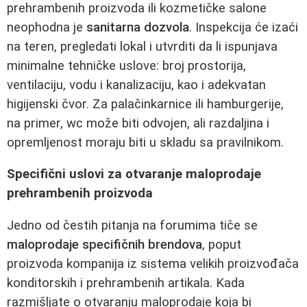
prehrambenih proizvoda ili kozmetičke salone
neophodna je
sanitarna dozvola
. Inspekcija će izaći
na teren, pregledati lokal i utvrditi da li ispunjava
minimalne tehničke uslove: broj prostorija,
ventilaciju, vodu i kanalizaciju, kao i adekvatan
higijenski čvor. Za palačinkarnice ili hamburgerije,
na primer, wc može biti odvojen, ali razdaljina i
opremljenost moraju biti u skladu sa pravilnikom.
Specifični uslovi za otvaranje maloprodaje
prehrambenih proizvoda
Jedno od čestih pitanja na forumima tiče se
maloprodaje specifičnih brendova
, poput
proizvoda kompanija iz sistema velikih proizvođača
konditorskih i prehrambenih artikala. Kada
razmišljate o otvaranju maloprodaje koja bi