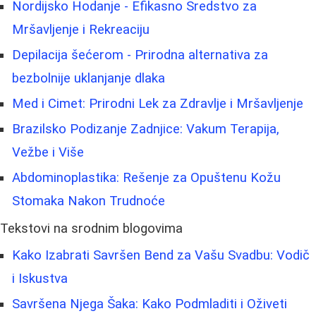
Nordijsko Hodanje - Efikasno Sredstvo za
Mršavljenje i Rekreaciju
Depilacija šećerom - Prirodna alternativa za
bezbolnije uklanjanje dlaka
Med i Cimet: Prirodni Lek za Zdravlje i Mršavljenje
Brazilsko Podizanje Zadnjice: Vakum Terapija,
Vežbe i Više
Abdominoplastika: Rešenje za Opuštenu Kožu
Stomaka Nakon Trudnoće
Tekstovi na srodnim blogovima
Kako Izabrati Savršen Bend za Vašu Svadbu: Vodič
i Iskustva
Savršena Njega Šaka: Kako Podmladiti i Oživeti