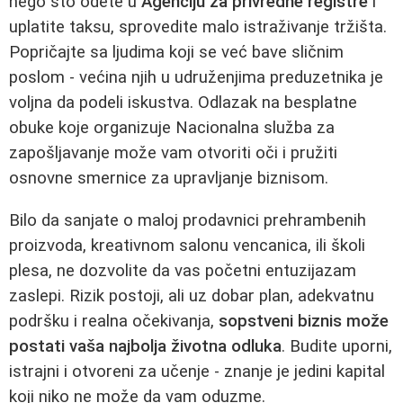
nego što odete u
Agenciju za privredne registre
i
uplatite taksu, sprovedite malo istraživanje tržišta.
Popričajte sa ljudima koji se već bave sličnim
poslom - većina njih u udruženjima preduzetnika je
voljna da podeli iskustva. Odlazak na besplatne
obuke koje organizuje Nacionalna služba za
zapošljavanje može vam otvoriti oči i pružiti
osnovne smernice za upravljanje biznisom.
Bilo da sanjate o maloj prodavnici prehrambenih
proizvoda, kreativnom salonu vencanica, ili školi
plesa, ne dozvolite da vas početni entuzijazam
zaslepi. Rizik postoji, ali uz dobar plan, adekvatnu
podršku i realna očekivanja,
sopstveni biznis može
postati vaša najbolja životna odluka
. Budite uporni,
istrajni i otvoreni za učenje - znanje je jedini kapital
koji niko ne može da vam oduzme.