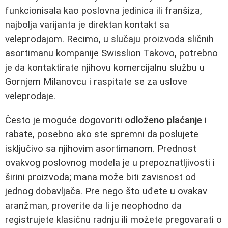
funkcionisala kao poslovna jedinica ili franšiza,
najbolja varijanta je direktan kontakt sa
veleprodajom. Recimo, u slučaju proizvoda sličnih
asortimanu kompanije Swisslion Takovo, potrebno
je da kontaktirate njihovu komercijalnu službu u
Gornjem Milanovcu i raspitate se za uslove
veleprodaje.
Često je moguće dogovoriti
odloženo plaćanje
i
rabate, posebno ako ste spremni da poslujete
isključivo sa njihovim asortimanom. Prednost
ovakvog poslovnog modela je u prepoznatljivosti i
širini proizvoda; mana može biti zavisnost od
jednog dobavljača. Pre nego što uđete u ovakav
aranžman, proverite da li je neophodno da
registrujete klasičnu radnju ili možete pregovarati o