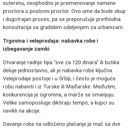
suterenu, neophodno je preimenovanje namene
prostora u poslovni prostor. Ovo ume da bude skup
i dugotrajan proces, pa se preporučuje prethodna
konsultacija sa gradskim odeljenjem za urbanizam.
Trgovina i veleprodaja: nabavka robe i
izbegavanje zamki
Otvaranje radnje tipa "sve za 120 dinara" ili butika
deluje jednostavno, ali je nabavka robe ključna.
Veleprodaje postoje i u Srbiji, i često je moguće
robu nabaviti i iz Turske ili Mađarske. Međutim,
konkurencija je ogromna, a marže se smanjuju.
Velike samoposluge diktiraju tempo, a kupci su
navikli na akcije.
Davanje robe na odloženo plaćanje je mač sa dve