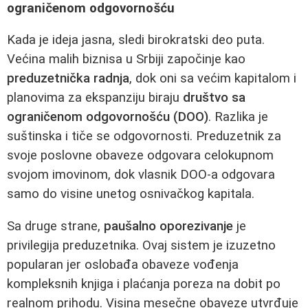
ograničenom odgovornošću
Kada je ideja jasna, sledi birokratski deo puta.
Većina malih biznisa u Srbiji započinje kao
preduzetnička radnja
, dok oni sa većim kapitalom i
planovima za ekspanziju biraju
društvo sa
ograničenom odgovornošću (DOO)
. Razlika je
suštinska i tiče se odgovornosti. Preduzetnik za
svoje poslovne obaveze odgovara celokupnom
svojom imovinom, dok vlasnik DOO-a odgovara
samo do visine unetog osnivačkog kapitala.
Sa druge strane,
paušalno oporezivanje
je
privilegija preduzetnika. Ovaj sistem je izuzetno
popularan jer oslobađa obaveze vođenja
kompleksnih knjiga i plaćanja poreza na dobit po
realnom prihodu. Visina mesečne obaveze utvrđuje