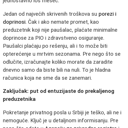
jednostavno loš mesec.
Jedan od najvećih skrivenih troškova su
porezi i
doprinosi
. Čak i ako nemate promet, kao
preduzetnik koji nije paušalac, plaćate minimalne
doprinose za PIO i zdravstveno osiguranje.
Paušalci plaćaju po rešenju, ali i to može biti
opterećenje u mrtvim sezonama. Pre nego što se
odlučite, izračunajte koliko morate da zaradite
dnevno samo da biste bili na nuli. To je hladna
računica koja ne sme da se zanemari.
Zaključak: put od entuzijaste do prekaljenog
preduzetnika
Pokretanje privatnog posla u Srbiji je teško, ali ne i
nemoguće. Ključ je u detaljnom informisanju. Pre