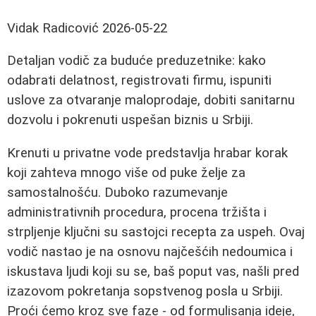
Vidak Radicović
2026-05-22
Detaljan vodič za buduće preduzetnike: kako
odabrati delatnost, registrovati firmu, ispuniti
uslove za otvaranje maloprodaje, dobiti sanitarnu
dozvolu i pokrenuti uspešan biznis u Srbiji.
Krenuti u privatne vode predstavlja hrabar korak
koji zahteva mnogo više od puke želje za
samostalnošću. Duboko razumevanje
administrativnih procedura, procena tržišta i
strpljenje ključni su sastojci recepta za uspeh. Ovaj
vodič nastao je na osnovu najčešćih nedoumica i
iskustava ljudi koji su se, baš poput vas, našli pred
izazovom pokretanja sopstvenog posla u Srbiji.
Proći ćemo kroz sve faze - od formulisanja ideje,