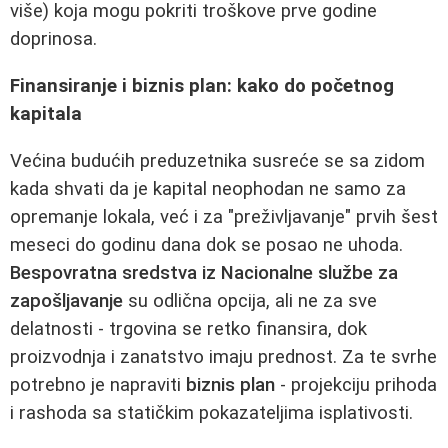
više) koja mogu pokriti troškove prve godine
doprinosa.
Finansiranje i biznis plan: kako do početnog
kapitala
Većina budućih preduzetnika susreće se sa zidom
kada shvati da je kapital neophodan ne samo za
opremanje lokala, već i za "preživljavanje" prvih šest
meseci do godinu dana dok se posao ne uhoda.
Bespovratna sredstva iz Nacionalne službe za
zapošljavanje
su odlična opcija, ali ne za sve
delatnosti - trgovina se retko finansira, dok
proizvodnja i zanatstvo imaju prednost. Za te svrhe
potrebno je napraviti
biznis plan
- projekciju prihoda
i rashoda sa statičkim pokazateljima isplativosti.