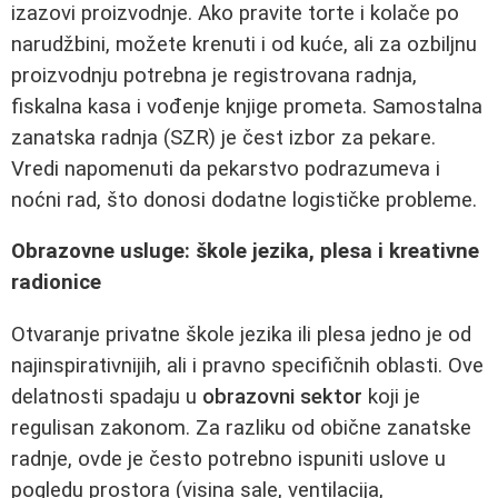
izazovi proizvodnje. Ako pravite torte i kolače po
narudžbini, možete krenuti i od kuće, ali za ozbiljnu
proizvodnju potrebna je registrovana radnja,
fiskalna kasa i vođenje knjige prometa. Samostalna
zanatska radnja (SZR) je čest izbor za pekare.
Vredi napomenuti da pekarstvo podrazumeva i
noćni rad, što donosi dodatne logističke probleme.
Obrazovne usluge: škole jezika, plesa i kreativne
radionice
Otvaranje privatne škole jezika ili plesa jedno je od
najinspirativnijih, ali i pravno specifičnih oblasti. Ove
delatnosti spadaju u
obrazovni sektor
koji je
regulisan zakonom. Za razliku od obične zanatske
radnje, ovde je često potrebno ispuniti uslove u
pogledu prostora (visina sale, ventilacija,