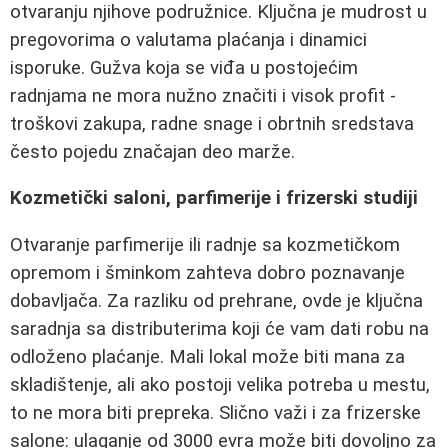
otvaranju njihove podružnice. Ključna je mudrost u
pregovorima o valutama plaćanja i dinamici
isporuke. Gužva koja se viđa u postojećim
radnjama ne mora nužno značiti i visok profit -
troškovi zakupa, radne snage i obrtnih sredstava
često pojedu značajan deo marže.
Kozmetički saloni, parfimerije i frizerski studiji
Otvaranje parfimerije ili radnje sa kozmetičkom
opremom i šminkom zahteva dobro poznavanje
dobavljača. Za razliku od prehrane, ovde je ključna
saradnja sa distributerima koji će vam dati robu na
odloženo plaćanje. Mali lokal može biti mana za
skladištenje, ali ako postoji velika potreba u mestu,
to ne mora biti prepreka. Slično važi i za frizerske
salone: ulaganje od 3000 evra može biti dovoljno za