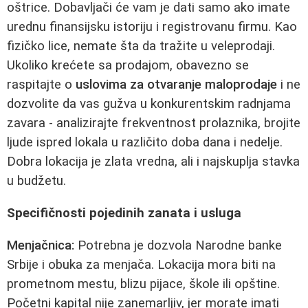
oštrice. Dobavljači će vam je dati samo ako imate
urednu finansijsku istoriju i registrovanu firmu. Kao
fizičko lice, nemate šta da tražite u veleprodaji.
Ukoliko krećete sa prodajom, obavezno se
raspitajte o
uslovima za otvaranje maloprodaje
i ne
dozvolite da vas gužva u konkurentskim radnjama
zavara - analizirajte frekventnost prolaznika, brojite
ljude ispred lokala u različito doba dana i nedelje.
Dobra lokacija je zlata vredna, ali i najskuplja stavka
u budžetu.
Specifičnosti pojedinih zanata i usluga
Menjačnica:
Potrebna je dozvola Narodne banke
Srbije i obuka za menjača. Lokacija mora biti na
prometnom mestu, blizu pijace, škole ili opštine.
Početni kapital nije zanemarljiv, jer morate imati