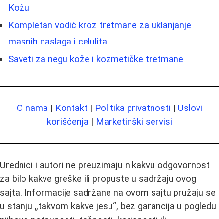
Kožu
Kompletan vodič kroz tretmane za uklanjanje
masnih naslaga i celulita
Saveti za negu kože i kozmetičke tretmane
O nama
|
Kontakt
|
Politika privatnosti
|
Uslovi
korišćenja
|
Marketinški servisi
Urednici i autori ne preuzimaju nikakvu odgovornost
za bilo kakve greške ili propuste u sadržaju ovog
sajta. Informacije sadržane na ovom sajtu pružaju se
u stanju „takvom kakve jesu“, bez garancija u pogledu