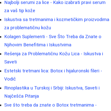
Najbolji serumi za lice - Kako izabrati pravi serum
za vaš tip kože
Iskustva sa tretmanima i kozmetičkim proizvodima
za problematičnu kožu
Kolagen Suplementi - Sve Što Treba da Znate o
Njihovim Benefitima i Iskustvima
Rešenja za Problematičnu Kožu Lica - Iskustva i
Saveti
Estetski tretmani lica: Botox i hijaluronski fileri -
Vodič
Rinoplastika u Turskoj i Srbiji: Iskustva, Saveti i
Najčešća Pitanja
Sve što treba da znate o Botox tretmanima -