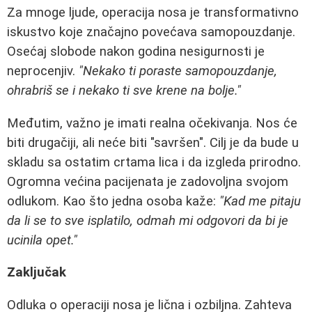
Za mnoge ljude, operacija nosa je transformativno
iskustvo koje značajno povećava samopouzdanje.
Osećaj slobode nakon godina nesigurnosti je
neprocenjiv.
"Nekako ti poraste samopouzdanje,
ohrabriš se i nekako ti sve krene na bolje."
Međutim, važno je imati realna očekivanja. Nos će
biti drugačiji, ali neće biti "savršen". Cilj je da bude u
skladu sa ostatim crtama lica i da izgleda prirodno.
Ogromna većina pacijenata je zadovoljna svojom
odlukom. Kao što jedna osoba kaže:
"Kad me pitaju
da li se to sve isplatilo, odmah mi odgovori da bi je
ucinila opet."
Zaključak
Odluka o operaciji nosa je lična i ozbiljna. Zahteva