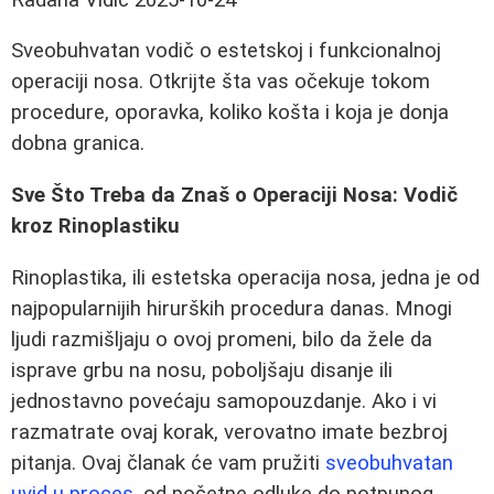
Sveobuhvatan vodič o estetskoj i funkcionalnoj
operaciji nosa. Otkrijte šta vas očekuje tokom
procedure, oporavka, koliko košta i koja je donja
dobna granica.
Sve Što Treba da Znaš o Operaciji Nosa: Vodič
kroz Rinoplastiku
Rinoplastika, ili estetska operacija nosa, jedna je od
najpopularnijih hirurških procedura danas. Mnogi
ljudi razmišljaju o ovoj promeni, bilo da žele da
isprave grbu na nosu, poboljšaju disanje ili
jednostavno povećaju samopouzdanje. Ako i vi
razmatrate ovaj korak, verovatno imate bezbroj
pitanja. Ovaj članak će vam pružiti
sveobuhvatan
uvid u proces
, od početne odluke do potpunog