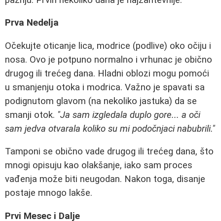
Prva Nedelja
Očekujte oticanje lica, modrice (podlivе) oko očiju i
nosа. Ovo je potpuno normalno i vrhunac je obično
drugog ili trećeg dana. Hladni oblozi mogu pomoći
u smanjenju otoka i modrica. Važno je spavati sa
podignutom glavom (na nekoliko jastuka) da se
smanji otok.
"Ja sam izgledala duplo gore... a oči
sam jedva otvarala koliko su mi podočnjaci nabubrili."
Tamponi se obično vade drugog ili trećeg dana, što
mnogi opisuju kao olakšanje, iako sam proces
vađenja može biti neugodan. Nakon toga, disanje
postaje mnogo lakše.
Prvi Mesec i Dalje