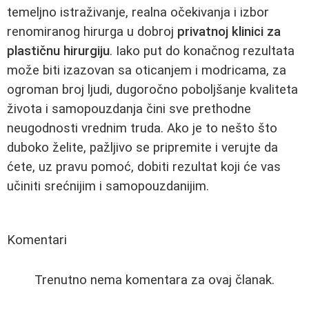
temeljno istraživanje, realna očekivanja i izbor
renomiranog hirurga u dobroj
privatnoj klinici za
plastičnu hirurgiju
. Iako put do konačnog rezultata
može biti izazovan sa oticanjem i modricama, za
ogroman broj ljudi, dugoročno poboljšanje kvaliteta
života i samopouzdanja čini sve prethodne
neugodnosti vrednim truda. Ako je to nešto što
duboko želite, pažljivo se pripremite i verujte da
ćete, uz pravu pomoć, dobiti rezultat koji će vas
učiniti srećnijim i samopouzdanijim.
Komentari
Trenutno nema komentara za ovaj članak.