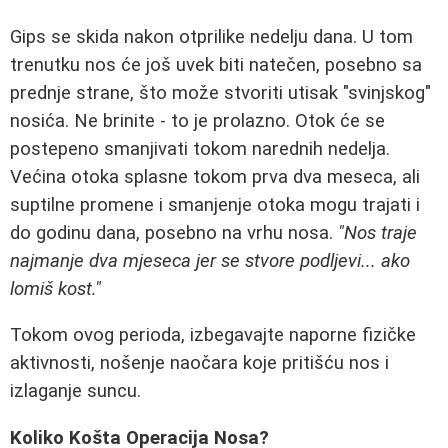
Gips se skida nakon otprilike nedelju dana. U tom
trenutku nos će još uvek biti natečen, posebno sa
prednje strane, što može stvoriti utisak "svinjskog"
nosića. Ne brinite - to je prolazno. Otok će se
postepeno smanjivati tokom narednih nedelja.
Većina otoka splasne tokom prva dva meseca, ali
suptilne promene i smanjenje otoka mogu trajati i
do godinu dana, posebno na vrhu nosa.
"Nos traje
najmanje dva mjeseca jer se stvore podljevi... ako
lomiš kost."
Tokom ovog perioda, izbegavajte naporne fizičke
aktivnosti, nošenje naočara koje pritišću nos i
izlaganje suncu.
Koliko Košta Operacija Nosa?