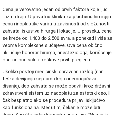
Cena je verovatno jedan od prvih faktora koje ljudi
razmatraju. U
privatnu kliniku za plastičnu hirurgiju
cena rinoplastike varira u zavisnosti od složenosti
zahvata, iskustva hirurga i lokacije. U proseku, cena
se kreće od 1.400 do 2.500 evra, a ponekad i više za
veoma kompleksne slučajeve. Ova cena obično
uključuje honorar hirurga, anesteziologa, korišćenje
operacione sale i troškove prvih pregleda.
Ukoliko postoji medicinski opravdan razlog (npr.
teška devijacija septuma koja onemogućava
disanje), deo zahvata se može obaviti kroz državni
zdravstveni sistem uz nadoplatu za estetski deo, ili
čak besplatno ako se procedura prijavi isključivo
kao funkcionalna. Međutim, čekanje može biti
dugo. Kao što jedan korisnik napominje:
"Nemoj ić