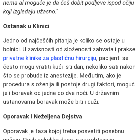
nema al moguće je da ćeš dobit podljeve ispod očiju
koji izgledaju užasno."
Ostanak u Klinici
Jedno od najčešćih pitanja je koliko se ostaje u
bolnici. U zavisnosti od složenosti zahvata i prakse
privatne klinike za plastičnu hirurgiju
, pacijenti se
često mogu vratiti kući isti dan, nekoliko sati nakon
što se probude iz anestezije. Međutim, ako je
procedura složenija ili postoje drugi faktori, moguć
je i boravak od jedne do dve noći. U državnim
ustanovama boravak može biti i duži.
Oporavak i Neželjena Dejstva
Oporavak je faza kojoj treba posvetiti posebnu
pažnju. Prvih nekoliko dana je najzahtevnije.