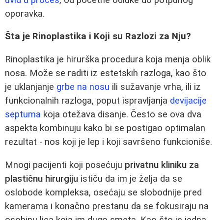
oporavka.
Šta je Rinoplastika i Koji su Razlozi za Nju?
Rinoplastika je hirurška procedura koja menja oblik
nosa. Može se raditi iz estetskih razloga, kao što
je uklanjanje
grbe na nosu
ili sužavanje vrhа, ili iz
funkcionalnih razloga, poput ispravljanja
devijacije
septuma
koja otežava disanje. Često se ova dva
aspekta kombinuju kako bi se postigao optimalan
rezultat - nos koji je lep i koji savršeno funkcioniše.
Mnogi pacijenti koji posećuju
privatnu kliniku za
plastičnu hirurgiju
ističu da im je želja da se
oslobode kompleksa, osećaju se slobodnije pred
kamerama i konačno prestanu da se fokusiraju na
osobinu lica koja im dugo smeta. Kao što je jedna