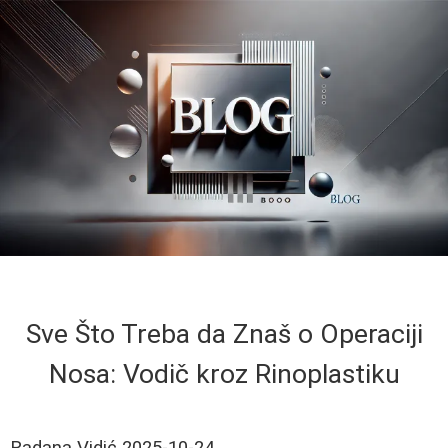
Sve Što Treba da Znaš o Operaciji
Nosa: Vodič kroz Rinoplastiku
Radana Vidić
2025-10-24