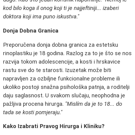
kod bilo koga il onog koji ti je najjeftiniji... izaberi
doktora koji ima puno iskustva."
Donja Dobna Granica
Preporučena donja dobna granica za estetsku
rinoplastiku je 18 godina. Razlog za to je što se nos
razvija tokom adolescencije, a kosti i hrskavice
rastu sve do te starosti. Izuzetak može biti
napravljen za ozbiljne funkcionalne probleme ili
ukoliko postoji snažna psihološka patnja, a roditelji
daju saglasnost. U svakom slučaju, neophodna je
pažljiva procena hirurga.
"Mislím da je to 18... do
tada se kosti pomjeraju."
Kako Izabrati Pravog Hirurga i Kliniku?