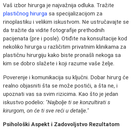
Vaš izbor hirurga je najvažnija odluka. Tražite
plastičnog hirurga
sa specijalizacijom za
rinoplastiku i velikim iskustvom. Ne ustručavajte se
da tražite da vidite fotografije prethodnih
pacijenata (pre i posle). Otiđite na konsultacije kod
nekoliko hirurga u različitim privatnim klinikama za
plastičnu hirurgiju kako biste pronašli nekoga sa
kim se dobro slažete i koji razume vaše želje.
Poverenje i komunikacija su ključni. Dobar hirurg će
realno objasniti šta se može postići, a šta ne, i
upoznati vas sa svim rizicima. Kao što je jedan
iskustvo podelio:
"Najbolje ti se konzultirati s
kirurgom, on će ti sve reći u detalje."
Psihološki Aspekt i Zadovoljstvo Rezultatom