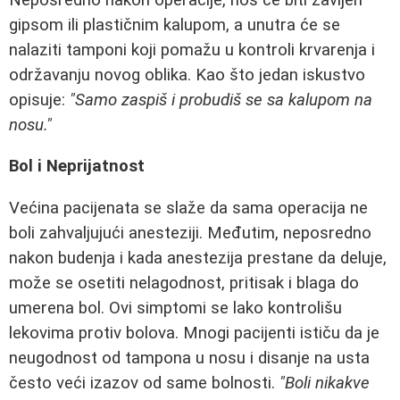
gipsom ili plastičnim kalupom, a unutra će se
nalaziti tamponi koji pomažu u kontroli krvarenja i
održavanju novog oblika. Kao što jedan iskustvo
opisuje:
"Samo zaspiš i probudiš se sa kalupom na
nosu."
Bol i Neprijatnost
Većina pacijenata se slaže da sama operacija ne
boli zahvaljujući anesteziji. Međutim, neposredno
nakon budenja i kada anestezija prestane da deluje,
može se osetiti nelagodnost, pritisak i blaga do
umerena bol. Ovi simptomi se lako kontrolišu
lekovima protiv bolova. Mnogi pacijenti ističu da je
neugodnost od tampona u nosu i disanje na usta
često veći izazov od same bolnosti.
"Boli nikakve