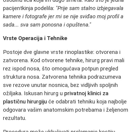
pacijentkinja podelila:
"Prije sam stalno izbjegavala
kamere i fotografe jer mi se nije sviđao moj profil a
sada... sva sam ponosna i opuštena."
Vrste Operacija i Tehnike
Postoje dve glavne vrste rinoplastike: otvorena i
zatvorena. Kod otvorene tehnike, hirurg pravi mali
rez ispod nosa, što omogućava potpun pregled
struktura nosa. Zatvorena tehnika podrazumeva
sve rezove unutar nosnica, bez vidljivih spoljnih
ožiljaka. Iskusan hirurg u
privatnoj klinici za
plastičnu hirurgiju
će odabrati tehniku koja najbolje
odgovara vašim anatomskim potrebama i željenom
rezultatu.
Procedura može uključivati prelamanje kostiju