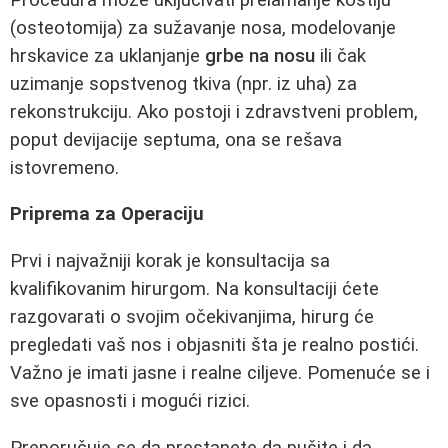
(osteotomija) za sužavanje nosa, modelovanje
hrskavice za uklanjanje
grbe na nosu
ili čak
uzimanje sopstvenog tkiva (npr. iz uha) za
rekonstrukciju. Ako postoji i zdravstveni problem,
poput devijacije septuma, ona se rešava
istovremeno.
Priprema za Operaciju
Prvi i najvažniji korak je konsultacija sa
kvalifikovanim hirurgom. Na konsultaciji ćete
razgovarati o svojim očekivanjima, hirurg će
pregledati vaš nos i objasniti šta je realno postići.
Važno je imati jasne i realne ciljeve. Pomenuće se i
sve opasnosti i mogući rizici.
Preporučuje se da prestanete da pušite i da