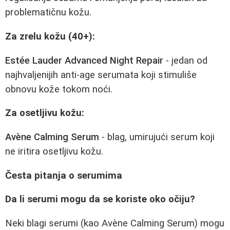
problematičnu kožu.
Za zrelu kožu (40+):
Estée Lauder Advanced Night Repair
- jedan od
najhvaljenijih anti-age serumata koji stimuliše
obnovu kože tokom noći.
Za osetljivu kožu:
Avène Calming Serum
- blag, umirujući serum koji
ne iritira osetljivu kožu.
Česta pitanja o serumima
Da li serumi mogu da se koriste oko očiju?
Neki blagi serumi (kao Avène Calming Serum) mogu