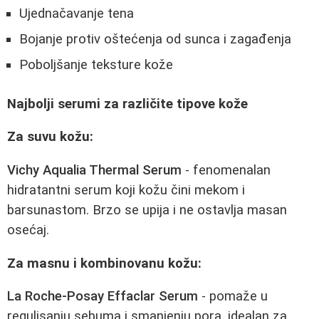
Ujednačavanje tena
Bojanje protiv oštećenja od sunca i zagađenja
Poboljšanje teksture kože
Najbolji serumi za različite tipove kože
Za suvu kožu:
Vichy Aqualia Thermal Serum
- fenomenalan
hidratantni serum koji kožu čini mekom i
barsunastom. Brzo se upija i ne ostavlja masan
osećaj.
Za masnu i kombinovanu kožu:
La Roche-Posay Effaclar Serum
- pomaže u
regulisanju sebuma i smanjenju pora, idealan za