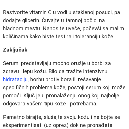
Rastvorite vitamin C u vodi u staklenoj posudi, pa
dodajte glicerin. Čuvajte u tamnoj bočici na
hladnom mestu. Nanosite uveče, počevši sa malim
količinama kako biste testirali toleranciju kože.
Zaključak
Serumi predstavljaju moćno oružje u borbi za
zdravu i lepu kožu. Bilo da tražite intenzivnu
hidrataciju
, borbu protiv bora ili rešavanje
specifičnih problema kože, postoji serum koji može
pomoći. Ključ je u pronalaženju onog koji najbolje
odgovara vašem tipu kože i potrebama.
Pametno birajte, slušajte svoju kožu i ne bojte se
eksperimentisati (uz oprez) dok ne pronađete