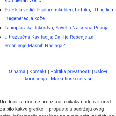
Kompletan Vodič
Estetski vodič: Hijaluronski fileri, botoks, lifting lica
i regeneracija kože
Labioplastika: Iskustva, Saveti i Najčešća Pitanja
Ultrazvučna Kavitacija: Da li je Rešenje za
Smanjenje Masnih Naslaga?
O nama
|
Kontakt
|
Politika privatnosti
|
Uslovi
korišćenja
|
Marketinški servisi
Urednici i autori ne preuzimaju nikakvu odgovornost
za bilo kakve greške ili propuste u sadržaju ovog