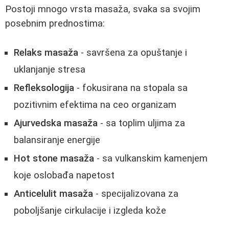
Postoji mnogo vrsta masaža, svaka sa svojim
posebnim prednostima:
Relaks masaža
- savršena za opuštanje i
uklanjanje stresa
Refleksologija
- fokusirana na stopala sa
pozitivnim efektima na ceo organizam
Ajurvedska masaža
- sa toplim uljima za
balansiranje energije
Hot stone masaža
- sa vulkanskim kamenjem
koje oslobađa napetost
Anticelulit masaža
- specijalizovana za
poboljšanje cirkulacije i izgleda kože