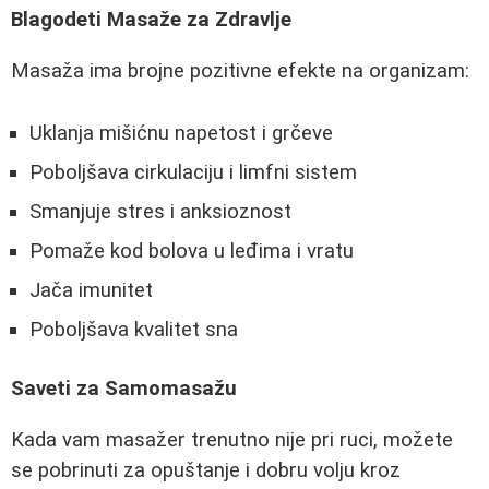
Blagodeti Masaže za Zdravlje
Masaža ima brojne pozitivne efekte na organizam:
Uklanja mišićnu napetost i grčeve
Poboljšava cirkulaciju i limfni sistem
Smanjuje stres i anksioznost
Pomaže kod bolova u leđima i vratu
Jača imunitet
Poboljšava kvalitet sna
Saveti za Samomasažu
Kada vam masažer trenutno nije pri ruci, možete
se pobrinuti za opuštanje i dobru volju kroz