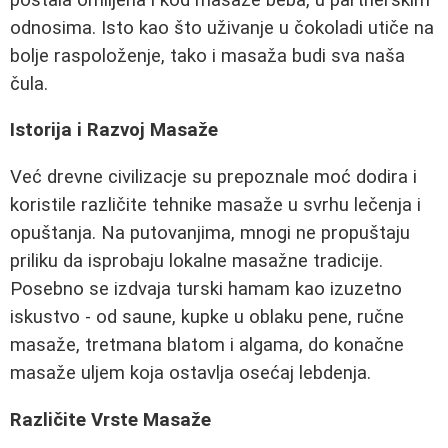
odnosima. Isto kao što uživanje u čokoladi utiče na
bolje raspoloženje, tako i masaža budi sva naša
čula.
Istorija i Razvoj Masaže
Već drevne civilizacje su prepoznale moć dodira i
koristile različite tehnike masaže u svrhu lečenja i
opuštanja. Na putovanjima, mnogi ne propuštaju
priliku da isprobaju lokalne masažne tradicije.
Posebno se izdvaja turski hamam kao izuzetno
iskustvo - od saune, kupke u oblaku pene, ručne
masaže, tretmana blatom i algama, do konačne
masaže uljem koja ostavlja osećaj lebdenja.
Različite Vrste Masaže