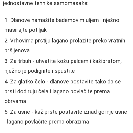
jednostavne tehnike samomasaže:
Dlanove namažite bademovim uljem i nježno
masirajte potiljak
Vrhovima prstiju lagano prolazite preko vratnih
pršljenova
Za trbuh - uhvatite kožu palcem i kažiprstom,
nježno je podignite i spustite
Za glatko čelo - dlanove postavite tako da se
prsti dodiruju čela i lagano povlačite prema
obrvama
Za usne - kažiprste postavite iznad gornje usne
i lagano povlačite prema obrazima