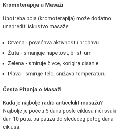
Kromoterapija u Masaži
Upotreba boja (kromoterapija) može dodatno
unaprediti iskustvo masaže:
Crvena - povećava aktivnost i probavu
Žuta - smanjuje napetost, brišti um
Zelena - smiruje živce, korigira disanje
Plava - smiruje telo, snižava temperaturu
Česta Pitanja o Masaži
Kada je najbolje raditi anticelulit masažu?
Najbolje je početi 5 dana posle ciklusa i ići svaki
dan 10 puta, pa pauza do sledećeg petog dana
ciklusa.