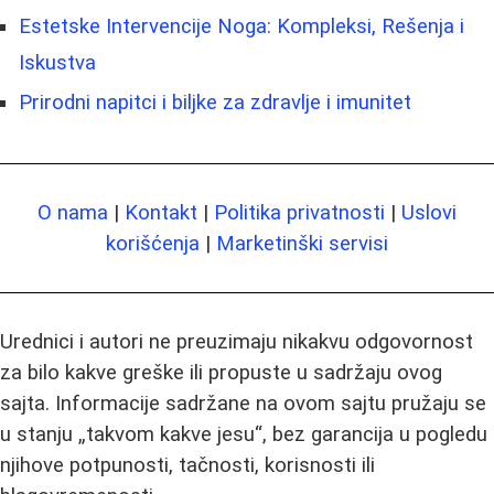
Estetske Intervencije Noga: Kompleksi, Rešenja i
Iskustva
Prirodni napitci i biljke za zdravlje i imunitet
O nama
|
Kontakt
|
Politika privatnosti
|
Uslovi
korišćenja
|
Marketinški servisi
Urednici i autori ne preuzimaju nikakvu odgovornost
za bilo kakve greške ili propuste u sadržaju ovog
sajta. Informacije sadržane na ovom sajtu pružaju se
u stanju „takvom kakve jesu“, bez garancija u pogledu
njihove potpunosti, tačnosti, korisnosti ili