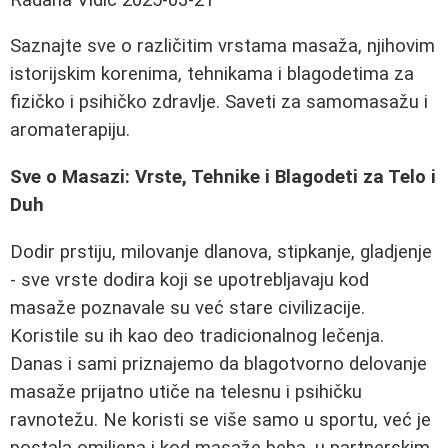
Saznajte sve o različitim vrstama masaža, njihovim
istorijskim korenima, tehnikama i blagodetima za
fizičko i psihičko zdravlje. Saveti za samomasažu i
aromaterapiju.
Sve o Masazi: Vrste, Tehnike i Blagodeti za Telo i
Duh
Dodir prstiju, milovanje dlanova, stipkanje, gladjenje
- sve vrste dodira koji se upotrebljavaju kod
masaže poznavale su već stare civilizacije.
Koristile su ih kao deo tradicionalnog lečenja.
Danas i sami priznajemo da blagotvorno delovanje
masaže prijatno utiče na telesnu i psihičku
ravnotežu. Ne koristi se više samo u sportu, već je
postala omiljena i kod masaže beba, u partnerskim