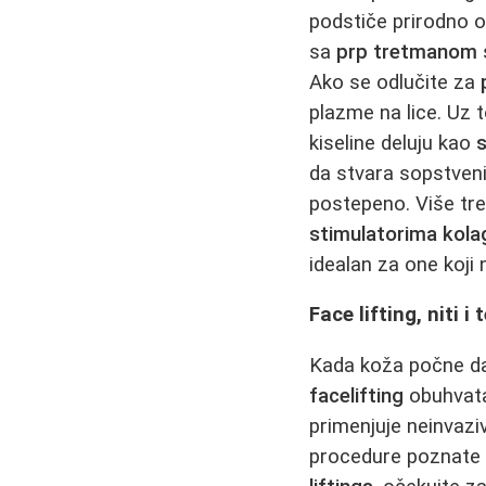
podstiče prirodno ob
sa
prp tretmanom
Ako se odlučite za
plazme na lice. Uz t
kiseline deluju kao
da stvara sopstven
postepeno. Više t
stimulatorima kola
idealan za one koji 
Face lifting, niti 
Kada koža počne da
facelifting
obuhvata 
primenjuje neinvazi
procedure poznate