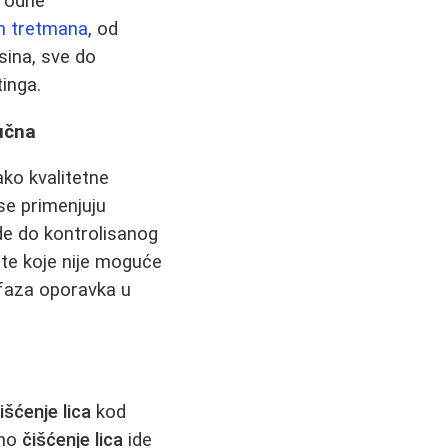
irodne
ih tretmana
, od
ksina, sve do
tinga.
učna
ako kvalitetne
se primenjuju
vode do kontrolisanog
ate koje nije moguće
 faza oporavka u
išćenje lica
kod
lno
čišćenje lica
ide