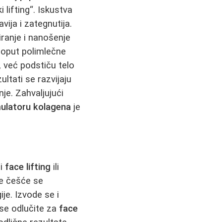
 lifting“. Iskustva
avija i zategnutija.
iranje i nanošenje
 poput polimlečne
 već podstiču telo
zultati se razvijaju
je. Zahvaljujući
ulatoru kolagena
je
ni
face lifting
ili
ve češće se
je. Izvode se i
 se odlučite za
face