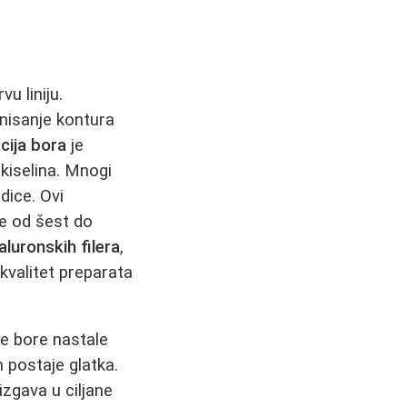
vu liniju.
inisanje kontura
cija bora
je
kiselina. Mnogi
odice. Ovi
e od šest do
jaluronskih filera
,
 kvalitet preparata
ke bore nastale
h postaje glatka.
zgava u ciljane