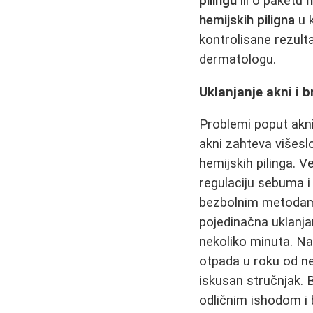
pilingu
ili o paketu
h
hemijskih piligna
u 
kontrolisane rezult
dermatologu.
Uklanjanje akni i 
Problemi poput akni
akni zahteva višeslo
hemijskih pilinga. 
regulaciju sebuma i
bezbolnim metodama k
pojedinačna uklanjan
nekoliko minuta. Na
otpada u roku od ne
iskusan stručnjak. B
odličnim ishodom i