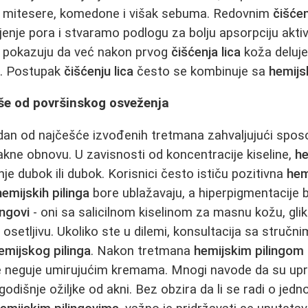
nja mitesere, komedone i višak sebuma. Redovnim
čišćen
nje pora i stvaramo podlogu za bolju apsorpciju aktiv
 pokazuju da već nakon prvog
čišćenja lica
koža deluje 
i. Postupak
čišćenju lica
često se kombinuje sa
hemijs
više od površinskog osveženja
dan od najčešće izvođenih tretmana zahvaljujući spos
takne obnovu. U zavisnosti od koncentracije kiseline,
he
dnje dubok ili dubok. Korisnici često ističu pozitivna
hem
hemijskih pilinga
bore ublažavaju, a hiperpigmentacije 
ingovi
- oni sa salicilnom kiselinom za masnu kožu, glik
 osetljivu. Ukoliko ste u dilemi, konsultacija sa struč
emijskog pilinga
. Nakon tretmana
hemijskim pilingom
e neguje umirujućim kremama. Mnogi navode da su up
godišnje ožiljke od akni. Bez obzira da li se radi o jed