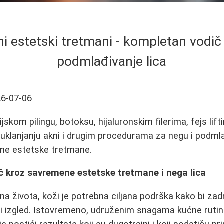
 estetski tretmani - kompletan vodič 
podmlađivanje lica
6-07-06
skom pilingu, botoksu, hijaluronskim filerima, fejs lift
 uklanjanju akni i drugim procedurama za negu i podmla
ne estetske tretmane.
č kroz savremene estetske tretmane i nega lica
na života, koži je potrebna ciljana podrška kako bi zad
ki izgled. Istovremeno, udruženim snagama kućne rutine