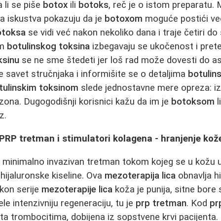
a li se piše
botox
ili
botoks
, reč je o istom preparatu. M
a iskustva pokazuju da je
botoxom
moguće postići ve
otoksa
se vidi već nakon nekoliko dana i traje četiri do
om
botulinskog toksina
izbegavaju se ukočenost i preter
ksinu
se ne sme štedeti jer loš rad može dovesti do as
e savet stručnjaka i informišite se o detaljima
botulin
tulinskim toksinom
slede jednostavne mere opreza: iz
 zona. Dugogodišnji korisnici kažu da im je
botoksom
l
z.
 PRP tretman i stimulatori kolagena - hranjenje kož
 minimalno invazivan tretman tokom kojeg se u kožu u
 hijaluronske kiseline. Ova
mezoterapija lica
obnavlja hi
akon serije
mezoterapije lica
koža je punija, sitne bore
ele intenzivniju regeneraciju, tu je
prp tretman
. Kod
pr
ta trombocitima, dobijena iz sopstvene krvi pacijenta.