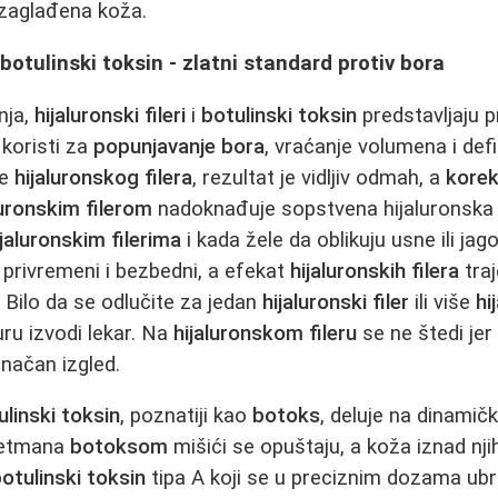
 zaglađena koža.
 i botulinski toksin - zlatni standard protiv bora
nja,
hijaluronski fileri
i
botulinski toksin
predstavljaju pr
koristi za
popunjavanje bora
, vraćanje volumena i def
je
hijaluronskog filera
, rezultat je vidljiv odmah, a
korek
luronskim filerom
nadoknađuje sopstvena hijaluronska 
ijaluronskim filerima
i kada žele da oblikuju usne ili jag
privremeni i bezbedni, a efekat
hijaluronskih filera
traj
Bilo da se odlučite za jedan
hijaluronski filer
ili više
hi
ru izvodi lekar. Na
hijaluronskom fileru
se ne štedi jer
onačan izgled.
ulinski toksin
, poznatiji kao
botoks
, deluje na dinamič
retmana
botoksom
mišići se opuštaju, a koža iznad nji
otulinski toksin
tipa A koji se u preciznim dozama ubri