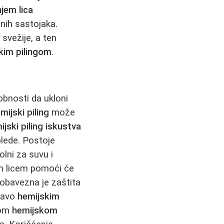
jem lica
nih sastojaka.
svežije, a ten
kim pilingom
.
obnosti da ukloni
mijski piling
može
ijski piling iskustva
blede. Postoje
olni za suvu i
nim licem pomoći će
obavezna je zaštita
ravo
hemijskim
nom
hemijskom