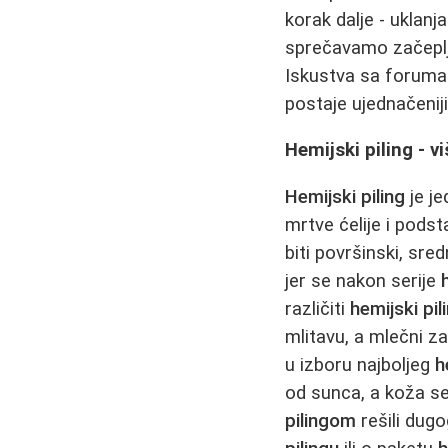
korak dalje - ukla
sprečavamo začeplje
Iskustva sa foruma
postaje ujednačenij
Hemijski piling - 
Hemijski piling
je je
mrtve ćelije i pods
biti površinski, sre
jer se nakon serije
različiti
hemijski pil
mlitavu, a mlečni za
u izboru najboljeg
h
od sunca, a koža s
pilingom
rešili dugo