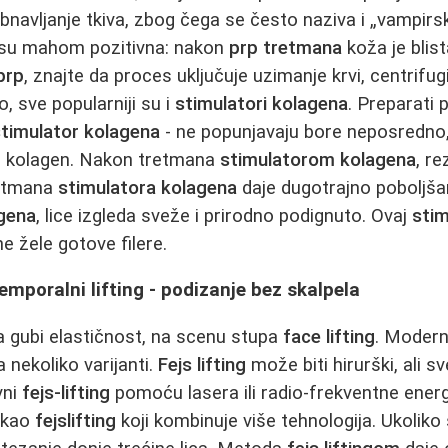
navljanje tkiva, zbog čega se često naziva i „vampirski
su mahom pozitivna: nakon
prp tretmana
koža je blist
prp
, znajte da proces uključuje uzimanje krvi, centrifug
o, sve popularniji su i
stimulatori kolagena
. Preparati
stimulator kolagena
- ne popunjavaju bore neposredno,
i kolagen. Nakon tretmana
stimulatorom kolagena
, re
retmana
stimulatora kolagena
daje dugotrajno poboljšan
gena
, lice izgleda sveže i prirodno podignuto. Ovaj
stim
ne žele gotove filere.
i temporalni lifting - podizanje bez skalpela
 gubi elastičnost, na scenu stupa
face lifting
. Moder
nekoliko varijanti.
Fejs lifting
može biti hirurški, ali s
vni
fejs-lifting
pomoću lasera ili radio‑frekventne energi
 kao
fejslifting
koji kombinuje više tehnologija. Ukoliko