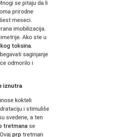
nogi se pitaju da li
oma prirodne
 šest meseci.
ana imobilizacija.
imetrije. Ako ste u
skog toksina
.
begavati saginjanje
ice odmorilo i
e iznutra
nose kokteli
drataciju i stimuliše
 su svedene, a ten
p tretmana
se
 Ovaj
prp
tretman