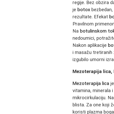
regije. Bez obzira d
je
botox
bezbedan, 
rezultate. Efekat
b
Pravilnom primen
Na
botulinskom to
nedoumici, potražit
Nakon aplikacije
bo
i masažu tretiranih
izgubilo umorni izra
Mezoterapija lica,
Mezoterapija lica
je
vitamina, minerala i
mikrocirkulaciju. N
blista. Za one koji ž
koristi plazma boga