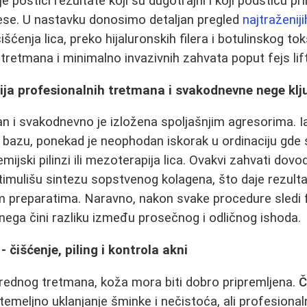
postići rezultate koji su dugotrajni i koji podstiču pr
ese. U nastavku donosimo detaljan pregled
najtraženij
čišćenja lica, preko hijaluronskih filera i botulinskog to
 tretmana i minimalno invazivnih zahvata poput fejs lif
ija profesionalnih tretmana i svakodnevne nege klj
an i svakodnevno je izložena spoljašnjim agresorima. I
 bazu, ponekad je neophodan iskorak u ordinaciju gde 
emijski pilinzi ili mezoterapija lica. Ovakvi zahvati do
 stimulišu sintezu sopstvenog kolagena, što daje rezult
im preparatima. Naravno, nakon svake procedure sledi
nega čini razliku između prosečnog i odličnog ishoda.
 čišćenje, piling i kontrola akni
rednog tretmana, koža mora biti dobro pripremljena.
Č
meljno uklanjanje šminke i nečistoća, ali profesiona