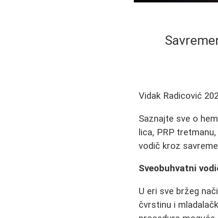
Savremeni
Vidak Radicović
202
Saznajte sve o hemij
lica, PRP tretmanu,
vodič kroz savreme
Sveobuhvatni vodi
U eri sve bržeg nači
čvrstinu i mladalač