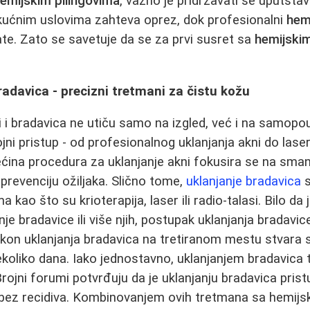
emijskim pilingovima
, važno je pridržavati se uputsta
kućnim uslovima zahteva oprez, dok profesionalni
hemi
ate. Zato se savetuje da se za prvi susret sa
hemijskim
bradavica - precizni tretmani za čistu kožu
 i bradavica ne utiču samo na izgled, već i na samopou
jni pristup - od profesionalnog uklanjanja akni do lase
Većina procedura za uklanjanje akni fokusira se na sman
 prevenciju ožiljaka. Slično tome,
uklanjanje bradavica
s
ao što su krioterapija, laser ili radio‑talasi. Bilo da j
je bradavice ili više njih, postupak uklanjanja bradavic
kon uklanjanja bradavica na tretiranom mestu stvara s
koliko dana. Iako jednostavno, uklanjanjem bradavica 
rojni forumi potvrđuju da je uklanjanju bradavica prist
 bez recidiva. Kombinovanjem ovih tretmana sa hemij