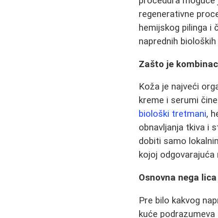
procedura moguće je 
regenerativne proc
hemijskog pilinga i 
naprednih bioloških
Zašto je kombinac
Koža je najveći org
kreme i serumi čine
biološki tretmani
, h
obnavljanja tkiva i
dobiti samo lokaln
kojoj odgovarajuća 
Osnovna nega lica -
Pre bilo kakvog nap
kuće podrazumeva te