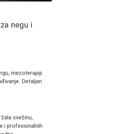
za negu i
ingu, mezoterapiji
đivanje. Detaljan
ržala svežinu,
 i profesionalnih