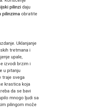
va. Korišćenje
jski pilinzi
daju
 pilinzima
obratite
zdanje. Uklanjanje
rskih tretmana i
jenje upale,
e izvodi brzim i
e u pitanju
e traje svega
e krastica koja
treba da se bavi
upilo mnogo ljudi sa
skim pilingom može