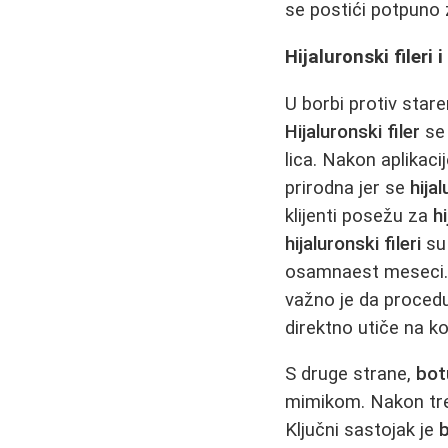
se postići potpuno
Hijaluronski fileri
U borbi protiv stare
Hijaluronski filer
se 
lica. Nakon aplikaci
prirodna jer se
hija
klijenti posežu za
h
hijaluronski fileri
su 
osamnaest meseci. 
važno je da procedu
direktno utiče na k
S druge strane,
bot
mimikom. Nakon t
Ključni sastojak je
b