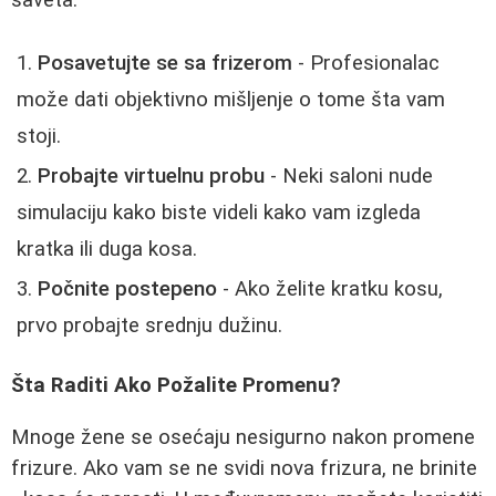
saveta:
Posavetujte se sa frizerom
- Profesionalac
može dati objektivno mišljenje o tome šta vam
stoji.
Probajte virtuelnu probu
- Neki saloni nude
simulaciju kako biste videli kako vam izgleda
kratka ili duga kosa.
Počnite postepeno
- Ako želite kratku kosu,
prvo probajte srednju dužinu.
Šta Raditi Ako Požalite Promenu?
Mnoge žene se osećaju nesigurno nakon promene
frizure. Ako vam se ne svidi nova frizura, ne brinite