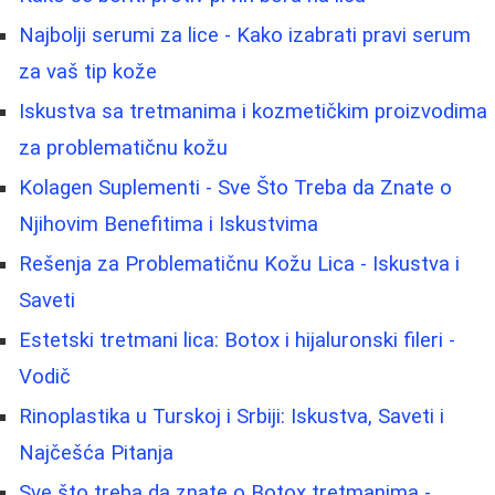
Najbolji serumi za lice - Kako izabrati pravi serum
za vaš tip kože
Iskustva sa tretmanima i kozmetičkim proizvodima
za problematičnu kožu
Kolagen Suplementi - Sve Što Treba da Znate o
Njihovim Benefitima i Iskustvima
Rešenja za Problematičnu Kožu Lica - Iskustva i
Saveti
Estetski tretmani lica: Botox i hijaluronski fileri -
Vodič
Rinoplastika u Turskoj i Srbiji: Iskustva, Saveti i
Najčešća Pitanja
Sve što treba da znate o Botox tretmanima -