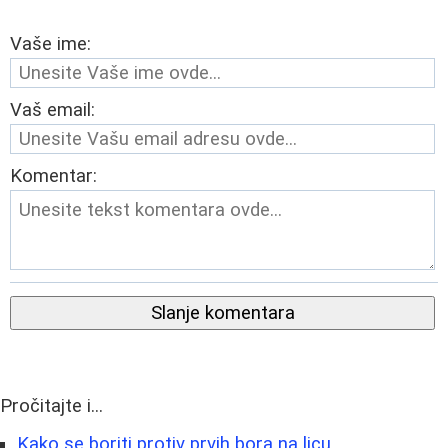
Vaše ime:
Vaš email:
Komentar:
Slanje komentara
Pročitajte i...
Kako se boriti protiv prvih bora na licu