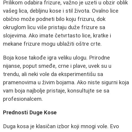
Prilikom odabira frizure, važno je uzeti u obzir oblik
vašeg lica, debljinu kose i stil života. Ovalno lice
obično može podneti bilo koju frizuru, dok
okruglom licu više pristaju duže frizure sa
slojevima. Ako imate četvrtasto lice, kratke i
mekane frizure mogu ublažiti oštre crte.
Boja kose takođe igra veliku ulogu. Prirodne
nijanse, poput smeđe, crne i plave, uvek su u
trendu, ali neki vole da eksperimentišu sa
pramenovima u živim bojama. Ako niste sigurni koja
vam boja najbolje pristaje, konsultujte se sa
profesionalcem.
Prednosti Duge Kose
Duga kosa je klasičan izbor koji mnogi vole. Evo