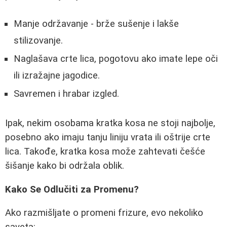
Manje održavanje - brže sušenje i lakše
stilizovanje.
Naglašava crte lica, pogotovu ako imate lepe oči
ili izražajne jagodice.
Savremen i hrabar izgled.
Ipak, nekim osobama kratka kosa ne stoji najbolje,
posebno ako imaju tanju liniju vrata ili oštrije crte
lica. Takođe, kratka kosa može zahtevati češće
šišanje kako bi održala oblik.
Kako Se Odlučiti za Promenu?
Ako razmišljate o promeni frizure, evo nekoliko