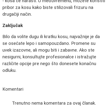
- kosa će narasti. U međuvremenu, možete koristiti
pribor za kosu kako biste stilizovali frizuru na
drugačiji način.
Zaključak
Bilo da volite dugu ili kratku kosu, najvažnije je da
se osećate lepo i samopouzdano. Promene su
uvek izazovne, ali mogu biti i zabavne. Ako ste
nesigurni, konsultujte profesionalce i istražujte
različite opcije pre nego što donesete konačnu
odluku.
Komentari
Trenutno nema komentara za ovaj članak.