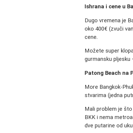
Ishrana i cene u 
Dugo vremena je Ba
oko 400€ (zvuči vam
cene.
Možete super klopati
gurmansku pljesku +
Patong Beach na 
More Bangkok-Phuket
stvarima (jedna put
Mali problem je št
BKK i nema metroa i
dve putarine od uk