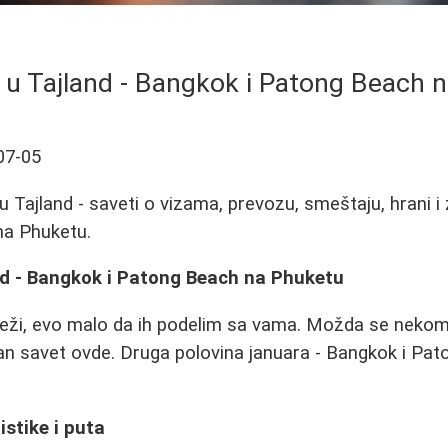
 u Tajland - Bangkok i Patong Beach 
07-05
u Tajland - saveti o vizama, prevozu, smeštaju, hrani i
na Phuketu.
nd - Bangkok i Patong Beach na Phuketu
sveži, evo malo da ih podelim sa vama. Možda se neko
an savet ovde. Druga polovina januara - Bangkok i Pa
istike i puta