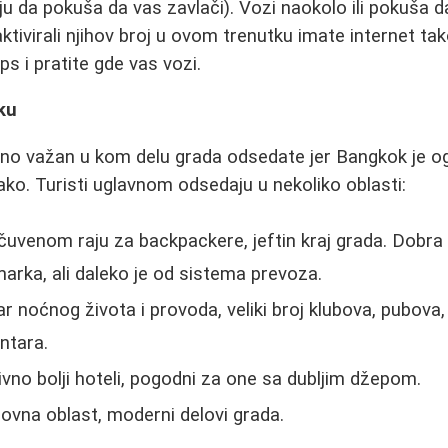
aju da pokuša da vas zavlači). Vozi naokolo ili pokuša 
aktivirali njihov broj u ovom trenutku imate internet t
s i pratite gde vas vozi.
ku
lično važan u kom delu grada odsedate jer Bangkok je 
ako. Turisti uglavnom odsedaju u nekoliko oblasti:
čuvenom raju za backpackere, jeftin kraj grada. Dobra s
arka, ali daleko je od sistema prevoza.
ar noćnog života i provoda, veliki broj klubova, pubova,
ntara.
tivno bolji hoteli, pogodni za one sa dubljim džepom.
lovna oblast, moderni delovi grada.