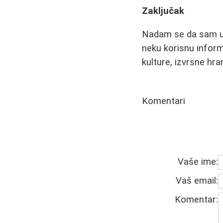
Zaključak
Nadam se da sam u
neku korisnu informa
kulture, izvrsne hr
Komentari
Vaše ime:
Vaš email:
Komentar: