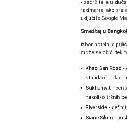
- zadržite je u sluč
taximetra, ako ste 
uključite Google Map
Smeštaj u Bangko
Izbor hotela je pri
može se obići tek t
Khao San Road
- 
standardnih landm
Sukhumvit
- cent
nekoliko tržnih ce
Riverside
- defini
Siam/Silom
- pos