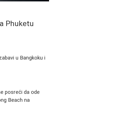
na Phuketu
 zabavi u Bangkoku i
me posreći da ode
tong Beach na