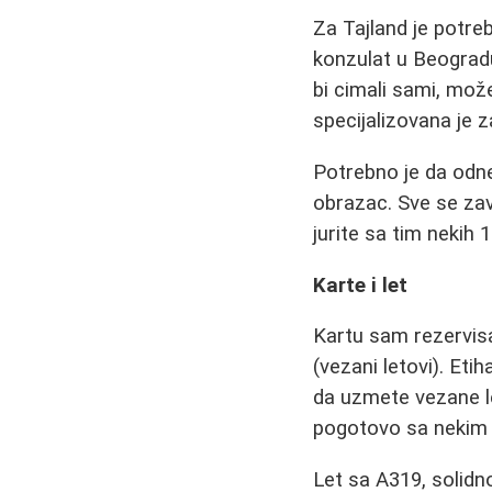
Za Tajland je potre
konzulat u Beogradu
bi cimali sami, može
specijalizovana je z
Potrebno je da odnes
obrazac. Sve se zav
jurite sa tim nekih 
Karte i let
Kartu sam rezervis
(vezani letovi). Eti
da uzmete vezane le
pogotovo sa nekim i
Let sa A319, solidn