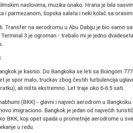
ilmskim naslovima, muzika onako. Hrana je bila sasvim 
 i parmezanom, šopska salata i neki kolač sa orasima
ati. Transfer na aerodromu u Abu Dabiju je bio samo s
er Terminal 3 je ogroman - trebalo mi je jedno dvadese
u.
k
angkok je kasnio. Do Bangkoka se leti sa Boingom 77
et je spor malo, truckav zbog čestih turbulencija uglav
vratku), ali ništa ekstremno. Let traje oko 6-6.5 sati.
rnabhumi (BKK) - glavni i najveći aerodrom u Bangkoku.
ihovo imigraciono. Bangkok je jedan od najvećih turistič
ko BKK, koji opet spada u prometnije aerodrome u svet
ekanje u redu.