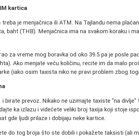
IM kartica
 treba je menjačnica ili ATM. Na Tajlandu nema plaćan
ta, baht (THB). Menjačnica ima na svakom koraku i man
irao za vreme mog boravka od oko 39.5 pa je posle pao 
ahta). Ako menjate veću količinu, recite im da malo pr
arke (iako osim taxista niko ne pravi problem zbog tog
ma
 i birate prevoz. Nikako ne uzimajte taxiste "na divlje"
jte ka izlazu i videćete veliki broj taxija koji stoje isp
t gde ljudi prilaze i dobijaju neke kartice.
e do tog broja što ste dobili i pokažete taksisti (ali 