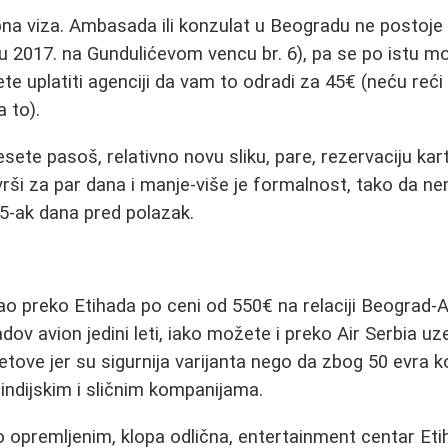
bna viza. Ambasada ili konzulat u Beogradu ne postoje 
 2017. na Gundulićevom vencu br. 6), pa se po istu m
te uplatiti agenciji da vam to odradi za 45€ (neću reći k
a to).
ete pasoš, relativno novu sliku, pare, rezervaciju kart
rši za par dana i manje-više je formalnost, tako da n
15-ak dana pred polazak.
ao preko Etihada po ceni od 550€ na relaciji Beograd
hadov avion jedini leti, iako možete i preko Air Serbia u
tove jer su sigurnija varijanta nego da zbog 50 evra k
ndijskim i sličnim kompanijama.
o opremljenim, klopa odlična, entertainment centar Et