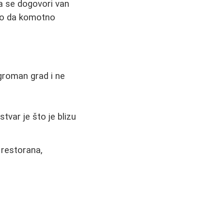
da se dogovori van
ako da komotno
ogroman grad i ne
tvar je što je blizu
 restorana,