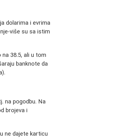
ja dolarima i evrima
je-više su sa istim
na 38.5, ali u tom
ošaraju banknote da
a).
 tj. na pogodbu. Na
od brojeva i
mu ne dajete karticu