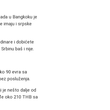
rada u Bangkoku je
e imaju i srpske
 dinare i dobićete
rbinu baš i nije.
oko 90 evra sa
bez posluženja.
 je nešto dalje od
zađe oko 210 THB sa