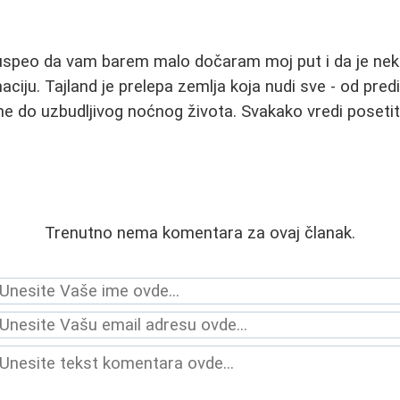
speo da vam barem malo dočaram moj put i da je ne
ciju. Tajland je prelepa zemlja koja nudi sve - od pred
ane do uzbudljivog noćnog života. Svakako vredi posetit
Trenutno nema komentara za ovaj članak.