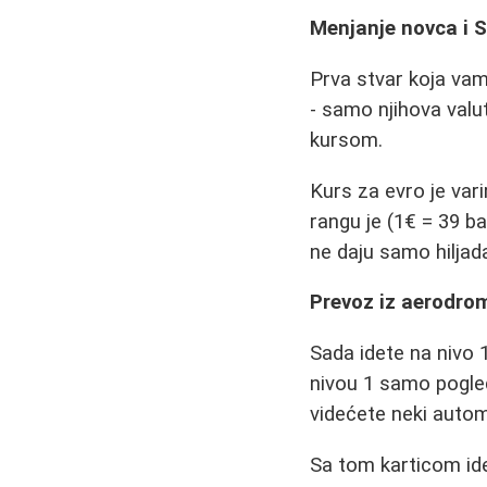
Menjanje novca i S
Prva stvar koja vam
- samo njihova valu
kursom.
Kurs za evro je var
rangu je (1€ = 39 b
ne daju samo hiljad
Prevoz iz aerodro
Sada idete na nivo 1
nivou 1 samo pogleda
videćete neki automa
Sa tom karticom idet