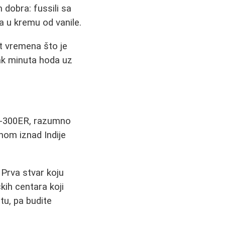
dobra: fussili sa
 u kremu od vanile.
at vremena što je
tak minuta hoda uz
7-300ER, razumno
nom iznad Indije
 Prva stvar koju
kih centara koji
u, pa budite