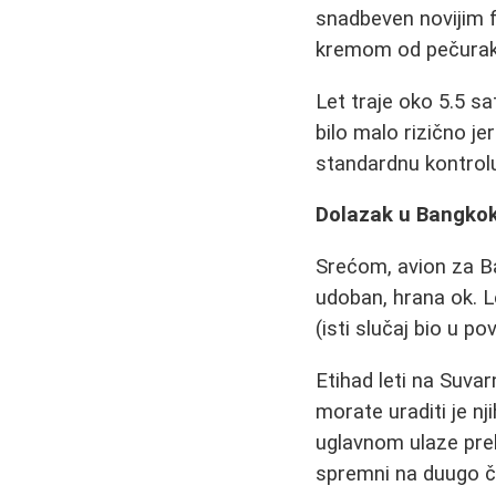
snadbeven novijim f
kremom od pečuraka
Let traje oko 5.5 s
bilo malo rizično j
standardnu kontrol
Dolazak u Bangko
Srećom, avion za B
udoban, hrana ok. L
(isti slučaj bio u po
Etihad leti na Suva
morate uraditi je nj
uglavnom ulaze pre
spremni na duugo č