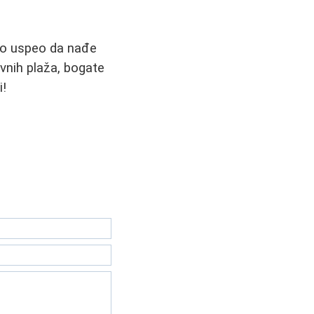
ko uspeo da nađe
ivnih plaža, bogate
i!