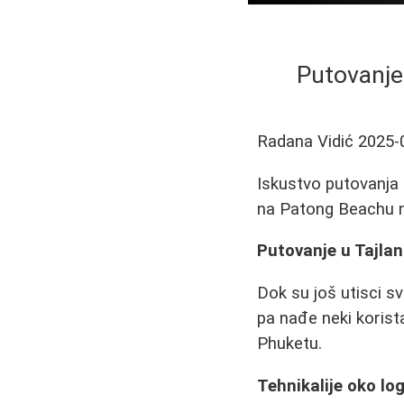
Putovanje
Radana Vidić
2025-
Iskustvo putovanja 
na Patong Beachu 
Putovanje u Tajla
Dok su još utisci 
pa nađe neki korist
Phuketu.
Tehnikalije oko log