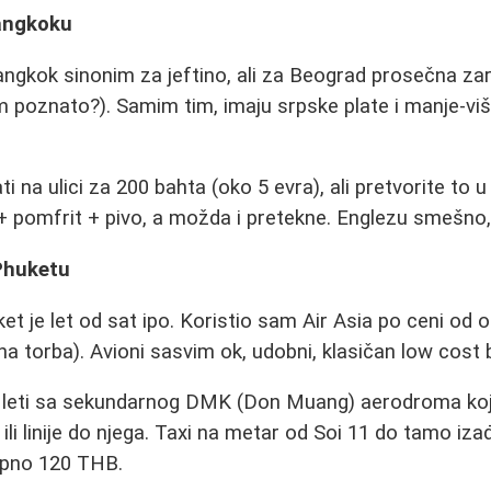
Bangkoku
ngkok sinonim za jeftino, ali za Beograd prosečna za
 poznato?). Samim tim, imaju srpske plate i manje-viš
 na ulici za 200 bahta (oko 5 evra), ali pretvorite to u
 pomfrit + pivo, a možda i pretekne. Englezu smešno, S
Phuketu
 je let od sat ipo. Koristio sam Air Asia po ceni od 
na torba). Avioni sasvim ok, udobni, klasičan low cost 
o leti sa sekundarnog DMK (Don Muang) aerodroma koji
li linije do njega. Taxi na metar od Soi 11 do tamo i
upno 120 THB.