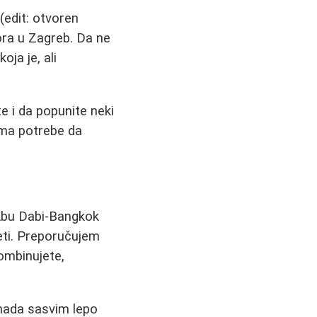
(edit: otvoren
ora u Zagreb. Da ne
oja je, ali
e i da popunite neki
ema potrebe da
-Abu Dabi-Bangkok
zeti. Preporučujem
ombinujete,
ihada sasvim lepo