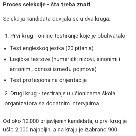
Proces selekcije - šta treba znati
Selekcija kandidata odvijala se u dva kruga:
Prvi krug
- online testiranje koje je obuhvatalo:
Test engleskog jezika (20 pitanja)
Logičke testove (numerički nizovi, sinonimi i
antonimi, odnosi između pojmova)
Test profesionalne orijentacije
Drugi krug
- testiranje u učionicama škola
organizatora sa dodatnim intervjuima
Od oko 12.000 prijavljenih kandidata, u prvi krug je
ušlo 2.000 najboljih, a na kraju je izabrano 900