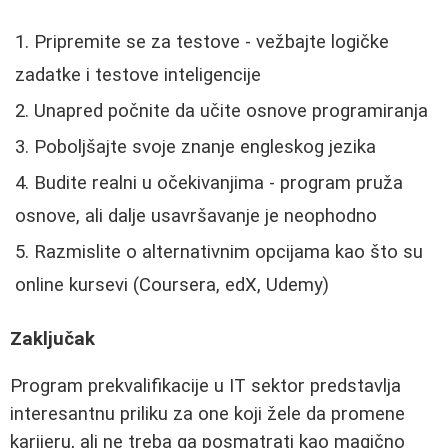
Pripremite se za testove - vežbajte logičke
zadatke i testove inteligencije
Unapred počnite da učite osnove programiranja
Poboljšajte svoje znanje engleskog jezika
Budite realni u očekivanjima - program pruža
osnove, ali dalje usavršavanje je neophodno
Razmislite o alternativnim opcijama kao što su
online kursevi (Coursera, edX, Udemy)
Zaključak
Program prekvalifikacije u IT sektor predstavlja
interesantnu priliku za one koji žele da promene
karijeru, ali ne treba ga posmatrati kao magično