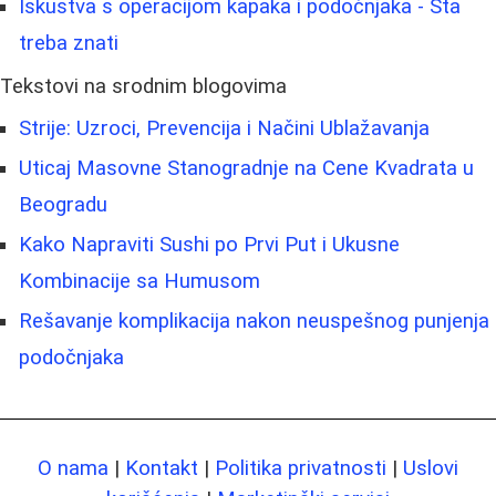
Iskustva s operacijom kapaka i podočnjaka - Šta
treba znati
Tekstovi na srodnim blogovima
Strije: Uzroci, Prevencija i Načini Ublažavanja
Uticaj Masovne Stanogradnje na Cene Kvadrata u
Beogradu
Kako Napraviti Sushi po Prvi Put i Ukusne
Kombinacije sa Humusom
Rešavanje komplikacija nakon neuspešnog punjenja
podočnjaka
O nama
|
Kontakt
|
Politika privatnosti
|
Uslovi