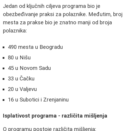
Jedan od ključnih ciljeva programa bio je
obezbeđivanje praksi za polaznike. Međutim, broj
mesta za prakse bio je znatno manji od broja
polaznika:
490 mesta u Beogradu
80 u Nišu
45 u Novom Sadu
33 u Čačku
20 u Valjevu
16 u Subotici i Zrenjaninu
Isplativost programa - različita mišljenja
O programu postoje različita mišljenja: