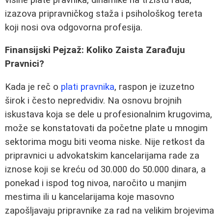
izazova pripravničkog staža i psihološkog tereta
koji nosi ova odgovorna profesija.
Finansijski Pejzaž: Koliko Zaista Zarađuju
Pravnici?
Kada je reč o
plati pravnika
, raspon je izuzetno
širok i često nepredvidiv. Na osnovu brojnih
iskustava koja se dele u profesionalnim krugovima,
može se konstatovati da početne plate u mnogim
sektorima mogu biti veoma niske. Nije retkost da
pripravnici u advokatskim kancelarijama rade za
iznose koji se kreću od 30.000 do 50.000 dinara, a
ponekad i ispod tog nivoa, naročito u manjim
mestima ili u kancelarijama koje masovno
zapošljavaju pripravnike za rad na velikim brojevima