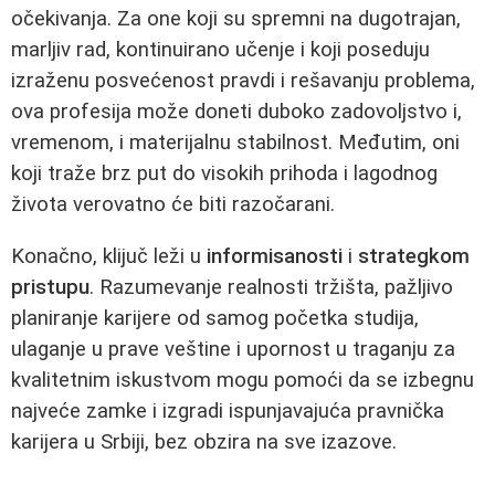
očekivanja. Za one koji su spremni na dugotrajan,
marljiv rad, kontinuirano učenje i koji poseduju
izraženu posvećenost pravdi i rešavanju problema,
ova profesija može doneti duboko zadovoljstvo i,
vremenom, i materijalnu stabilnost. Međutim, oni
koji traže brz put do visokih prihoda i lagodnog
života verovatno će biti razočarani.
Konačno, klijuč leži u
informisanosti
i
strategkom
pristupu
. Razumevanje realnosti tržišta, pažljivo
planiranje karijere od samog početka studija,
ulaganje u prave veštine i upornost u traganju za
kvalitetnim iskustvom mogu pomoći da se izbegnu
najveće zamke i izgradi ispunjavajuća pravnička
karijera u Srbiji, bez obzira na sve izazove.