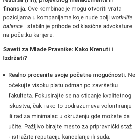
finansija
. Ove kombinacije mogu otvoriti vrata
pozicijama u kompanijama koje nude bolji
work-life
balance
i stabilnije prihode od klasične advokature
na početku karijere.
Saveti za Mlade Pravnike: Kako Krenuti i
Izdržati?
Realno procenite svoje početne mogućnosti.
Ne
očekujte visoku platu odmah po završetku
fakulteta. Fokusirajte se na sticanje kvalitetnog
iskustva, čak i ako to podrazumeva volontiranje
ili rad za minimalac u okruženju gde možete da
učite. Pažljivo birajte mesto za pripravnički staž
- istražite reputaciju kancelarije ili suda.