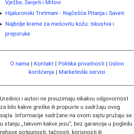
Vježbe, Savjeti i Mitovi
Hijaluronski Tretmani - Najčešća Pitanja i Saveti
Najbolje kreme za mešovitu kožu: Iskustva i
preporuke
O nama
|
Kontakt
|
Politika privatnosti
|
Uslovi
korišćenja
|
Marketinški servisi
Urednici i autori ne preuzimaju nikakvu odgovornost
za bilo kakve greške ili propuste u sadržaju ovog
sajta. Informacije sadržane na ovom sajtu pružaju se
u stanju „takvom kakve jesu“, bez garancija u pogledu
njihove potpunosti, tačnosti, korisnosti ili