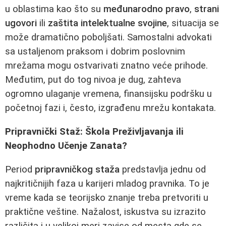
u oblastima kao što su
međunarodno pravo
,
strani
ugovori
ili
zaštita intelektualne svojine
, situacija se
može dramatično poboljšati. Samostalni advokati
sa ustaljenom praksom i dobrim poslovnim
mrežama mogu ostvarivati znatno veće prihode.
Međutim, put do tog nivoa je dug, zahteva
ogromno ulaganje vremena, finansijsku podršku u
početnoj fazi i, često, izgrađenu mrežu kontakata.
Pripravnički Staž: Škola Preživljavanja ili
Neophodno Učenje Zanata?
Period
pripravničkog staža
predstavlja jednu od
najkritičnijih faza u karijeri mladog pravnika. To je
vreme kada se teorijsko znanje treba pretvoriti u
praktične veštine. Nažalost, iskustva su izrazito
različita i u velikoj meri zavise od mesta gde se