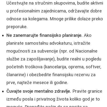
Učestvujte na stručnim skupovima, budite aktivni
u profesionalnim zajednicama, održavajte dobre
odnose sa kolegama. Mnoge prilike dolaze preko
preporuke.
Ne zanemarujte finansijsko planiranje.
Ako
planirate samostalnu advokaturu, istražite
mogućnosti za subvencije (npr. od Nacionalne
službe za zapošljavanje), budite realni u pogledu
početnih troškova (kancelarija, oprema, softver,
članarine) i obezbedite finansijsku rezervu za
prve, najteže mesece ili godine.
Čuvajte svoje mentalno zdravlje.
Pravite granice
između posla i privatnog života koliko god je to
moguće. Pronađite način da se nosite sa