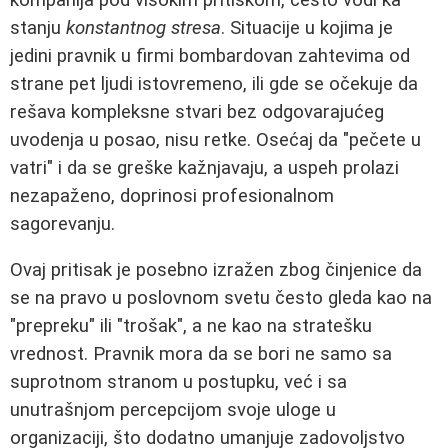
stanju
konstantnog stresa
. Situacije u kojima je
jedini pravnik u firmi bombardovan zahtevima od
strane pet ljudi istovremeno, ili gde se očekuje da
rešava kompleksne stvari bez odgovarajućeg
uvodenja u posao, nisu retke. Osećaj da "pečete u
vatri" i da se greške kažnjavaju, a uspeh prolazi
nezapaženo, doprinosi profesionalnom
sagorevanju.
Ovaj pritisak je posebno izražen zbog činjenice da
se na pravo u poslovnom svetu često gleda kao na
"prepreku" ili "trošak", a ne kao na stratešku
vrednost. Pravnik mora da se bori ne samo sa
suprotnom stranom u postupku, već i sa
unutrašnjom percepcijom svoje uloge u
organizaciji, što dodatno umanjuje zadovoljstvo