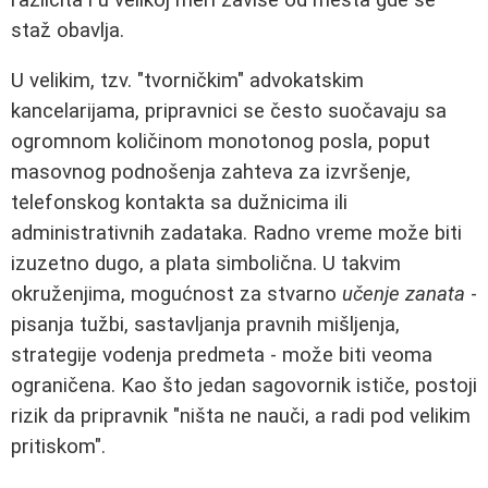
staž obavlja.
U velikim, tzv. "tvorničkim" advokatskim
kancelarijama, pripravnici se često suočavaju sa
ogromnom količinom monotonog posla, poput
masovnog podnošenja zahteva za izvršenje,
telefonskog kontakta sa dužnicima ili
administrativnih zadataka. Radno vreme može biti
izuzetno dugo, a plata simbolična. U takvim
okruženjima, mogućnost za stvarno
učenje zanata
-
pisanja tužbi, sastavljanja pravnih mišljenja,
strategije vodenja predmeta - može biti veoma
ograničena. Kao što jedan sagovornik ističe, postoji
rizik da pripravnik "ništa ne nauči, a radi pod velikim
pritiskom".