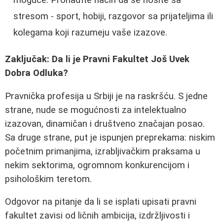
stresom - sport, hobiji, razgovor sa prijateljima ili
kolegama koji razumeju vaše izazove.
Zaključak: Da li je Pravni Fakultet Još Uvek
Dobra Odluka?
Pravnička profesija u Srbiji je na raskršću. S jedne
strane, nude se mogućnosti za intelektualno
izazovan, dinamičan i društveno značajan posao.
Sa druge strane, put je ispunjen preprekama: niskim
početnim primanjima, izrabljivačkim praksama u
nekim sektorima, ogromnom konkurencijom i
psihološkim teretom.
Odgovor na pitanje da li se isplati upisati pravni
fakultet zavisi od ličnih ambicija, izdržljivosti i