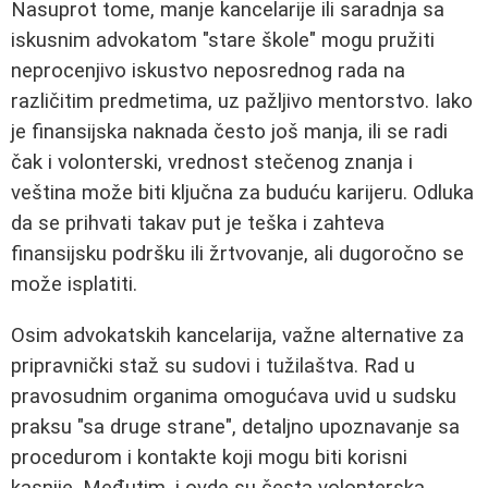
Nasuprot tome, manje kancelarije ili saradnja sa
iskusnim advokatom "stare škole" mogu pružiti
neprocenjivo iskustvo neposrednog rada na
različitim predmetima, uz pažljivo mentorstvo. Iako
je finansijska naknada često još manja, ili se radi
čak i volonterski, vrednost stečenog znanja i
veština može biti ključna za buduću karijeru. Odluka
da se prihvati takav put je teška i zahteva
finansijsku podršku ili žrtvovanje, ali dugoročno se
može isplatiti.
Osim advokatskih kancelarija, važne alternative za
pripravnički staž su sudovi i tužilaštva. Rad u
pravosudnim organima omogućava uvid u sudsku
praksu "sa druge strane", detaljno upoznavanje sa
procedurom i kontakte koji mogu biti korisni
kasnije. Međutim, i ovde su česta volonterska