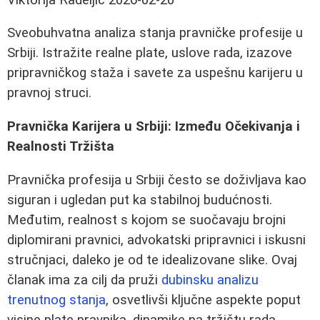
Sveobuhvatna analiza stanja pravničke profesije u
Srbiji. Istražite realne plate, uslove rada, izazove
pripravničkog staža i savete za uspešnu karijeru u
pravnoj struci.
Pravnička Karijera u Srbiji: Između Očekivanja i
Realnosti Tržišta
Pravnička profesija u Srbiji često se doživljava kao
siguran i ugledan put ka stabilnoj budućnosti.
Međutim, realnost s kojom se suočavaju brojni
diplomirani pravnici, advokatski pripravnici i iskusni
stručnjaci, daleko je od te idealizovane slike. Ovaj
članak ima za cilj da pruži
dubinsku analizu
trenutnog stanja
, osvetlivši ključne aspekte poput
visine plate pravnika, dinamike na tržištu rada,