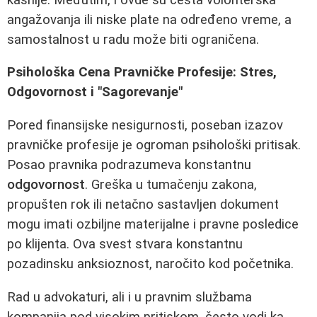
angažovanja ili niske plate na određeno vreme, a
samostalnost u radu može biti ograničena.
Psihološka Cena Pravničke Profesije: Stres,
Odgovornost i "Sagorevanje"
Pored finansijske nesigurnosti, poseban izazov
pravničke profesije je ogroman psihološki pritisak.
Posao pravnika podrazumeva konstantnu
odgovornost
. Greška u tumačenju zakona,
propušten rok ili netačno sastavljen dokument
mogu imati ozbiljne materijalne i pravne posledice
po klijenta. Ova svest stvara konstantnu
pozadinsku anksioznost, naročito kod početnika.
Rad u advokaturi, ali i u pravnim službama
kompanija pod visokim pritiskom, često vodi ka