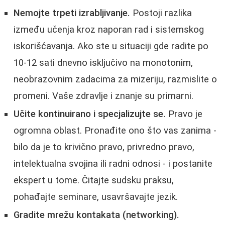
Nemojte trpeti izrabljivanje.
Postoji razlika
između učenja kroz naporan rad i sistemskog
iskorišćavanja. Ako ste u situaciji gde radite po
10-12 sati dnevno isključivo na monotonim,
neobrazovnim zadacima za mizeriju, razmislite o
promeni. Vaše zdravlje i znanje su primarni.
Učite kontinuirano i specjalizujte se.
Pravo je
ogromna oblast. Pronađite ono što vas zanima -
bilo da je to krivično pravo, privredno pravo,
intelektualna svojina ili radni odnosi - i postanite
ekspert u tome. Čitajte sudsku praksu,
pohađajte seminare, usavršavajte jezik.
Gradite mrežu kontakata (networking).