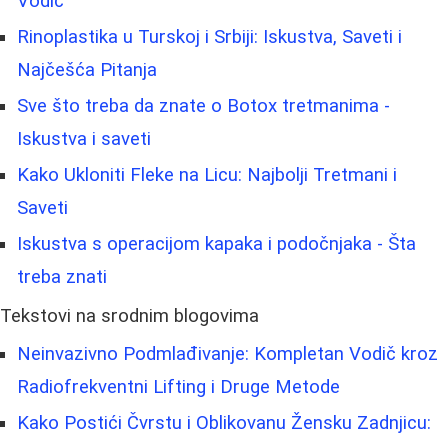
Vodič
Rinoplastika u Turskoj i Srbiji: Iskustva, Saveti i
Najčešća Pitanja
Sve što treba da znate o Botox tretmanima -
Iskustva i saveti
Kako Ukloniti Fleke na Licu: Najbolji Tretmani i
Saveti
Iskustva s operacijom kapaka i podočnjaka - Šta
treba znati
Tekstovi na srodnim blogovima
Neinvazivno Podmlađivanje: Kompletan Vodič kroz
Radiofrekventni Lifting i Druge Metode
Kako Postići Čvrstu i Oblikovanu Žensku Zadnjicu: