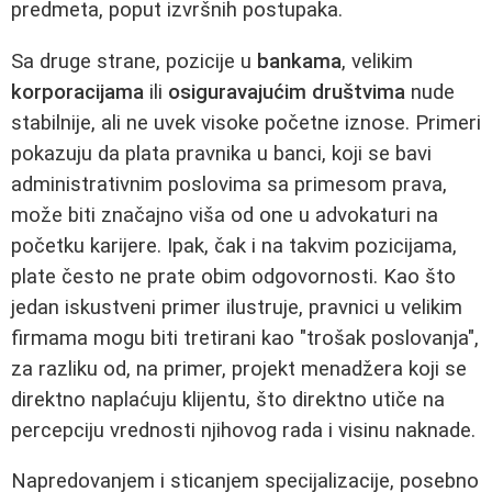
predmeta, poput izvršnih postupaka.
Sa druge strane, pozicije u
bankama
, velikim
korporacijama
ili
osiguravajućim društvima
nude
stabilnije, ali ne uvek visoke početne iznose. Primeri
pokazuju da plata pravnika u banci, koji se bavi
administrativnim poslovima sa primesom prava,
može biti značajno viša od one u advokaturi na
početku karijere. Ipak, čak i na takvim pozicijama,
plate često ne prate obim odgovornosti. Kao što
jedan iskustveni primer ilustruje, pravnici u velikim
firmama mogu biti tretirani kao "trošak poslovanja",
za razliku od, na primer, projekt menadžera koji se
direktno naplaćuju klijentu, što direktno utiče na
percepciju vrednosti njihovog rada i visinu naknade.
Napredovanjem i sticanjem specijalizacije, posebno