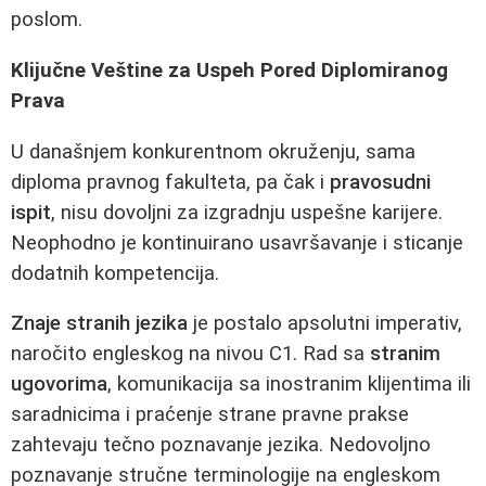
poslom.
Klijučne Veštine za Uspeh Pored Diplomiranog
Prava
U današnjem konkurentnom okruženju, sama
diploma pravnog fakulteta, pa čak i
pravosudni
ispit
, nisu dovoljni za izgradnju uspešne karijere.
Neophodno je kontinuirano usavršavanje i sticanje
dodatnih kompetencija.
Znaje stranih jezika
je postalo apsolutni imperativ,
naročito engleskog na nivou C1. Rad sa
stranim
ugovorima
, komunikacija sa inostranim klijentima ili
saradnicima i praćenje strane pravne prakse
zahtevaju tečno poznavanje jezika. Nedovoljno
poznavanje stručne terminologije na engleskom