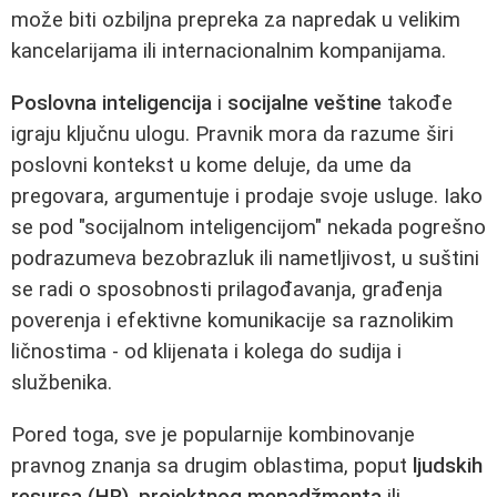
može biti ozbiljna prepreka za napredak u velikim
kancelarijama ili internacionalnim kompanijama.
Poslovna inteligencija
i
socijalne veštine
takođe
igraju ključnu ulogu. Pravnik mora da razume širi
poslovni kontekst u kome deluje, da ume da
pregovara, argumentuje i prodaje svoje usluge. Iako
se pod "socijalnom inteligencijom" nekada pogrešno
podrazumeva bezobrazluk ili nametljivost, u suštini
se radi o sposobnosti prilagođavanja, građenja
poverenja i efektivne komunikacije sa raznolikim
ličnostima - od klijenata i kolega do sudija i
službenika.
Pored toga, sve je popularnije kombinovanje
pravnog znanja sa drugim oblastima, poput
ljudskih
resursa (HR)
,
projektnog menadžmenta
ili