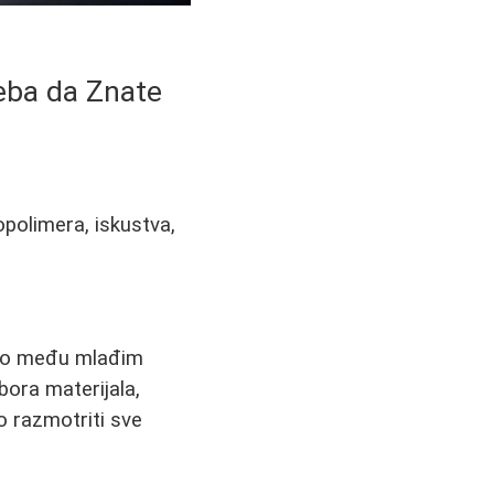
reba da Znate
opolimera, iskustva,
ebno među mlađim
bora materijala,
o razmotriti sve