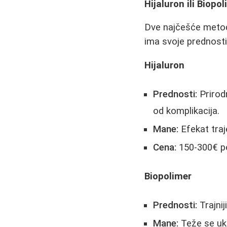
Hijaluron ili Biopol
Dve najčešće metode
ima svoje prednosti
Hijaluron
Prednosti:
Prirodn
od komplikacija.
Mane:
Efekat traj
Cena:
150-300€ po
Biopolimer
Prednosti:
Trajnij
Mane:
Teže se ukl