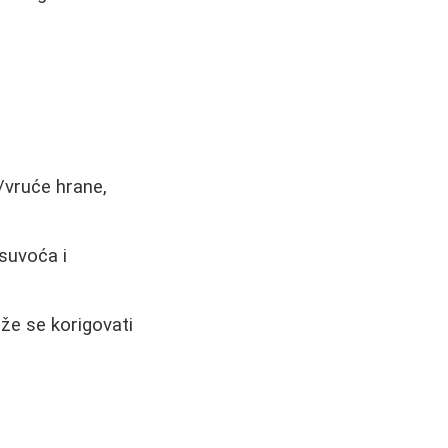
/vruće hrane,
 suvoća i
ože se korigovati