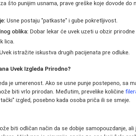
 za što punijim usnama, prave greške koje dovode do n
e:
Usne postaju "patkaste" i gube pokretljivost.
dnog oblika:
Dobar lekar će uvek uzeti u obzir prirodne
 lica.
Uvek istražite iskustva drugih pacijenata pre odluke.
ana Uvek Izgleda Prirodno?
leda je umerenost. Ako se usne punje postepeno, sa m
ože biti vrlo prirodan. Međutim, prevelike količine
file
tački" izgled, posebno kada osoba priča ili se smeje.
e biti odličan način da se dobije samopouzdanje, ali j