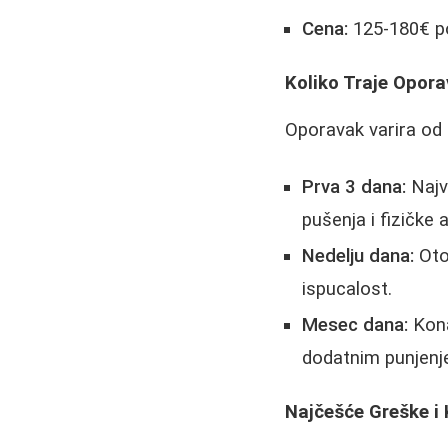
Cena:
125-180€ p
Koliko Traje Opora
Oporavak varira od 
Prva 3 dana:
Najv
pušenja i fizičke a
Nedelju dana:
Otok
ispucalost.
Mesec dana:
Kona
dodatnim punjenj
Najčešće Greške i 