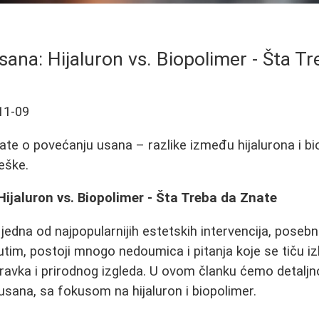
ana: Hijaluron vs. Biopolimer - Šta T
11-09
ate o povećanju usana – razlike između hijalurona i bi
eške.
ijaluron vs. Biopolimer - Šta Treba da Znate
jedna od najpopularnijih estetskih intervencija, pos
im, postoji mnogo nedoumica i pitanja koje se tiču iz
oravka i prirodnog izgleda. U ovom članku ćemo detaljn
sana, sa fokusom na hijaluron i biopolimer.