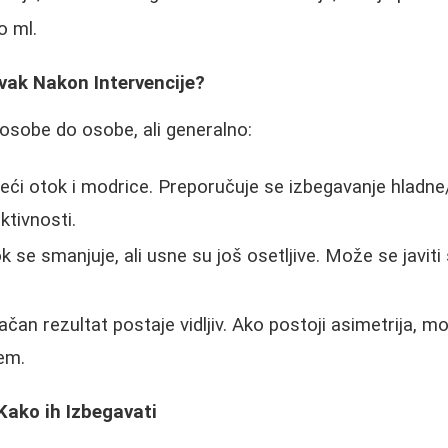
o ml.
vak Nakon Intervencije?
osobe do osobe, ali generalno:
eći otok i modrice. Preporučuje se izbegavanje hladne
ktivnosti.
 se smanjuje, ali usne su još osetljive. Može se javiti
čan rezultat postaje vidljiv. Ako postoji asimetrija, m
em.
Kako ih Izbegavati