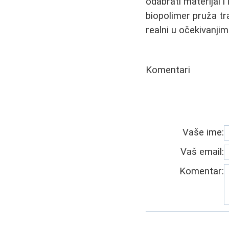
odabrati materijal i 
biopolimer pruža tra
realni u očekivanjim
Komentari
Vaše ime:
Vaš email:
Komentar: