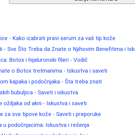
lice - Kako izabrati pravi serum za vaš tip kože
 - Sve Što Treba da Znate o Njihovim Benefitima i Is
ca: Botox i hijaluronski fileri - Vodič
nate o Botox tretmanima - Iskustva i saveti
jom kapaka i podočnjaka - Šta treba znati
ih bubuljica - Saveti i iskustva
 ožiljaka od akni - Iskustva i saveti
lice za sve tipove kože - Saveti i preporuke
a u podočnjacima: Iskustva i rešenja