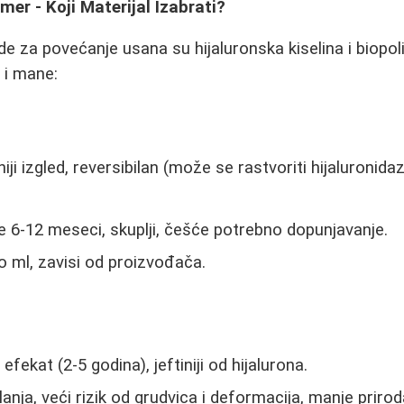
imer - Koji Materijal Izabrati?
 za povećanje usana su hijaluronska kiselina i biopoli
 i mane:
iji izgled, reversibilan (može se rastvoriti hijaluronida
e 6-12 meseci, skuplji, češće potrebno dopunjavanje.
 ml, zavisi od proizvođača.
i efekat (2-5 godina), jeftiniji od hijalurona.
anja, veći rizik od grudvica i deformacija, manje prirod