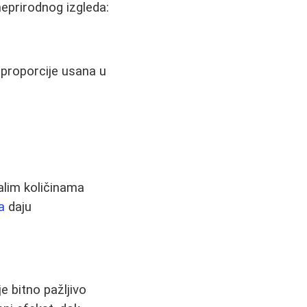
eprirodnog izgleda:
 proporcije usana u
alim količinama
ra
daju
e bitno pažljivo