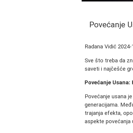
Povećanje Us
Radana Vidić
2024-
Sve što treba da zn
saveti i najčešće gr
Povećanje Usana: H
Povećanje usana je 
generacijama. Međut
trajanja efekta, op
aspekte povećanja u