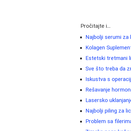
Pročitajte i...
Najbolji serumi za 
Kolagen Suplementi
Estetski tretmani li
Sve što treba da z
Iskustva s operaci
Rešavanje hormonsk
Lasersko uklanjanje
Najbolji piling za 
Problem sa filerim