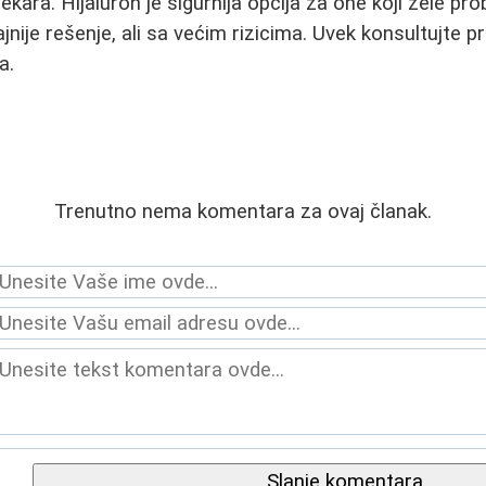
lekara. Hijaluron je sigurnija opcija za one koji žele pr
jnije rešenje, ali sa većim rizicima. Uvek konsultujte p
a.
Trenutno nema komentara za ovaj članak.
Slanje komentara