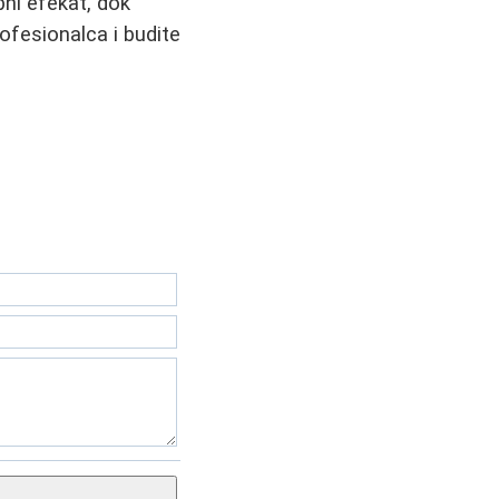
obni efekat, dok
rofesionalca i budite