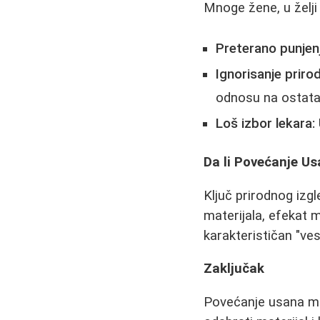
Mnoge žene, u želji
Preterano punjenj
Ignorisanje priro
odnosu na ostatak
Loš izbor lekara:
Da li Povećanje Us
Ključ prirodnog izg
materijala, efekat m
karakterističan "ves
Zaključak
Povećanje usana mož