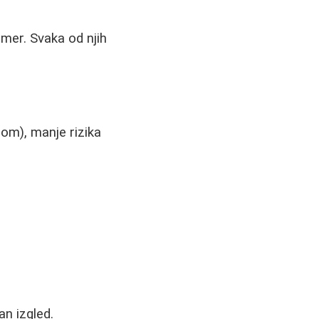
mer. Svaka od njih
zom), manje rizika
an izgled.