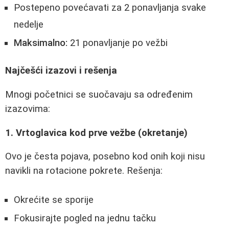
Postepeno povećavati za 2 ponavljanja svake
nedelje
Maksimalno:
21 ponavljanje po vežbi
Najčešći izazovi i rešenja
Mnogi početnici se suočavaju sa određenim
izazovima:
1. Vrtoglavica kod prve vežbe (okretanje)
Ovo je česta pojava, posebno kod onih koji nisu
navikli na rotacione pokrete. Rešenja:
Okrećite se sporije
Fokusirajte pogled na jednu tačku