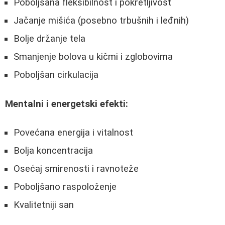
Poboljšana fleksibilnost i pokretljivost
Jačanje mišića (posebno trbušnih i leđnih)
Bolje držanje tela
Smanjenje bolova u kičmi i zglobovima
Poboljšan cirkulacija
Mentalni i energetski efekti:
Povećana energija i vitalnost
Bolja koncentracija
Osećaj smirenosti i ravnoteže
Poboljšano raspoloženje
Kvalitetniji san