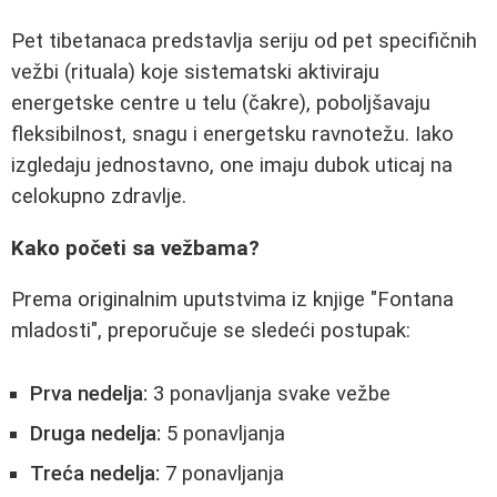
Pet tibetanaca predstavlja seriju od pet specifičnih
vežbi (rituala) koje sistematski aktiviraju
energetske centre u telu (čakre), poboljšavaju
fleksibilnost, snagu i energetsku ravnotežu. Iako
izgledaju jednostavno, one imaju dubok uticaj na
celokupno zdravlje.
Kako početi sa vežbama?
Prema originalnim uputstvima iz knjige "Fontana
mladosti", preporučuje se sledeći postupak:
Prva nedelja:
3 ponavljanja svake vežbe
Druga nedelja:
5 ponavljanja
Treća nedelja:
7 ponavljanja