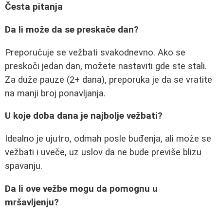
Česta pitanja
Da li može da se preskače dan?
Preporučuje se vežbati svakodnevno. Ako se
preskoči jedan dan, možete nastaviti gde ste stali.
Za duže pauze (2+ dana), preporuka je da se vratite
na manji broj ponavljanja.
U koje doba dana je najbolje vežbati?
Idealno je ujutro, odmah posle buđenja, ali može se
vežbati i uveče, uz uslov da ne bude previše blizu
spavanju.
Da li ove vežbe mogu da pomognu u
mršavljenju?