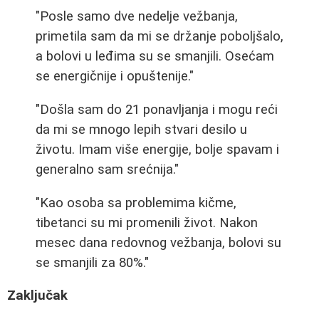
"Posle samo dve nedelje vežbanja,
primetila sam da mi se držanje poboljšalo,
a bolovi u leđima su se smanjili. Osećam
se energičnije i opuštenije."
"Došla sam do 21 ponavljanja i mogu reći
da mi se mnogo lepih stvari desilo u
životu. Imam više energije, bolje spavam i
generalno sam srećnija."
"Kao osoba sa problemima kičme,
tibetanci su mi promenili život. Nakon
mesec dana redovnog vežbanja, bolovi su
se smanjili za 80%."
Zaključak