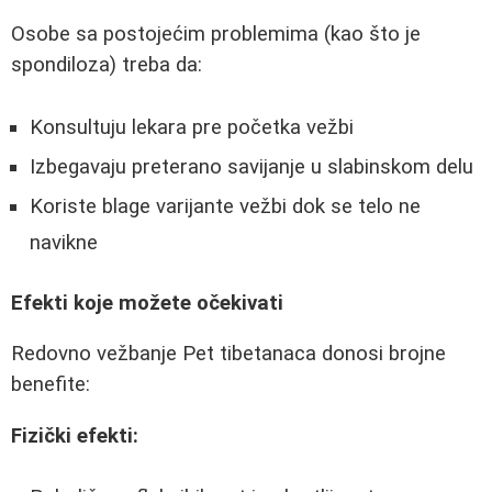
Osobe sa postojećim problemima (kao što je
spondiloza) treba da:
Konsultuju lekara pre početka vežbi
Izbegavaju preterano savijanje u slabinskom delu
Koriste blage varijante vežbi dok se telo ne
navikne
Efekti koje možete očekivati
Redovno vežbanje Pet tibetanaca donosi brojne
benefite:
Fizički efekti: