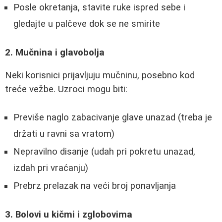
Posle okretanja, stavite ruke ispred sebe i
gledajte u palčeve dok se ne smirite
2. Mučnina i glavobolja
Neki korisnici prijavljuju mučninu, posebno kod
treće vežbe. Uzroci mogu biti:
Previše naglo zabacivanje glave unazad (treba je
držati u ravni sa vratom)
Nepravilno disanje (udah pri pokretu unazad,
izdah pri vraćanju)
Prebrz prelazak na veći broj ponavljanja
3. Bolovi u kičmi i zglobovima