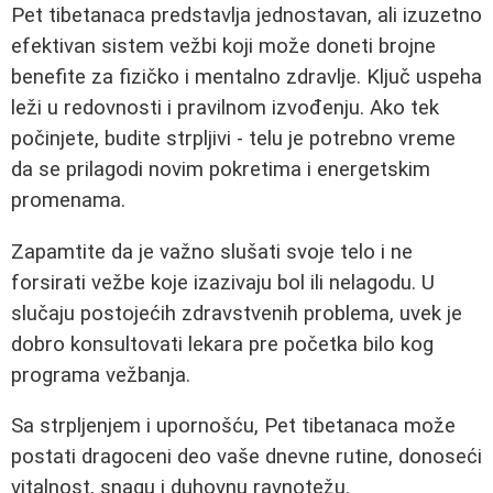
Pet tibetanaca predstavlja jednostavan, ali izuzetno
efektivan sistem vežbi koji može doneti brojne
benefite za fizičko i mentalno zdravlje. Ključ uspeha
leži u redovnosti i pravilnom izvođenju. Ako tek
počinjete, budite strpljivi - telu je potrebno vreme
da se prilagodi novim pokretima i energetskim
promenama.
Zapamtite da je važno slušati svoje telo i ne
forsirati vežbe koje izazivaju bol ili nelagodu. U
slučaju postojećih zdravstvenih problema, uvek je
dobro konsultovati lekara pre početka bilo kog
programa vežbanja.
Sa strpljenjem i upornošću, Pet tibetanaca može
postati dragoceni deo vaše dnevne rutine, donoseći
vitalnost, snagu i duhovnu ravnotežu.