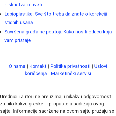
- Iskustva i saveti
Labioplastika: Sve što treba da znate o korekciji
stidnih usana
Savršena građa ne postoji: Kako nositi odeću koja
vam pristaje
O nama
|
Kontakt
|
Politika privatnosti
|
Uslovi
korišćenja
|
Marketinški servisi
Urednici i autori ne preuzimaju nikakvu odgovornost
za bilo kakve greške ili propuste u sadržaju ovog
sajta. Informacije sadržane na ovom sajtu pružaju se