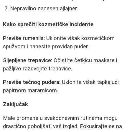
Nepravilno nanesen ajlajner
Kako sprečiti kozmetičke incidente
Previše rumenila:
Uklonite višak kozmetičkom
spužvom i nanesite providan puder.
Sljepljene trepavice:
Očistite četkicu maskare i
pažljivo razdvojite trepavice.
Previše tečnog pudera:
Uklonite višak tapkajući
papirnom maramicom.
Zaključak
Male promene u svakodnevnim rutinama mogu
drastično poboljšati vaš izgled. Fokusirajte se na