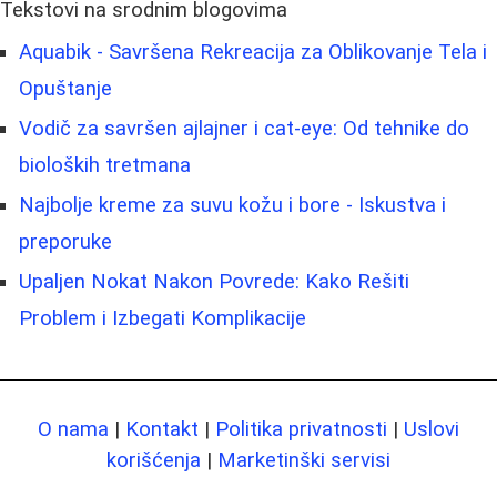
Tekstovi na srodnim blogovima
Aquabik - Savršena Rekreacija za Oblikovanje Tela i
Opuštanje
Vodič za savršen ajlajner i cat-eye: Od tehnike do
bioloških tretmana
Najbolje kreme za suvu kožu i bore - Iskustva i
preporuke
Upaljen Nokat Nakon Povrede: Kako Rešiti
Problem i Izbegati Komplikacije
O nama
|
Kontakt
|
Politika privatnosti
|
Uslovi
korišćenja
|
Marketinški servisi