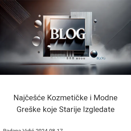
Najčešće Kozmetičke i Modne
Greške koje Starije Izgledate
Radana Vidić
2024-08-17