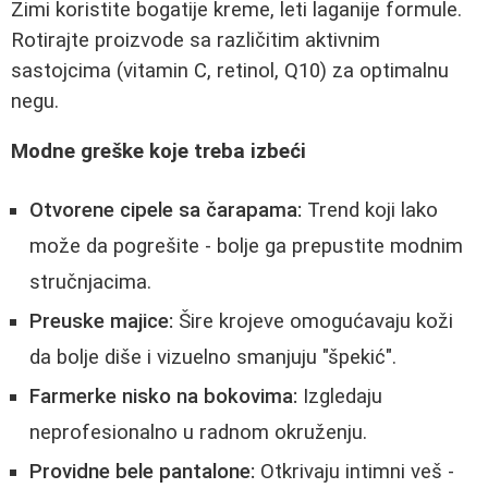
Zimi koristite bogatije kreme, leti laganije formule.
Rotirajte proizvode sa različitim aktivnim
sastojcima (vitamin C, retinol, Q10) za optimalnu
negu.
Modne greške koje treba izbeći
Otvorene cipele sa čarapama:
Trend koji lako
može da pogrešite - bolje ga prepustite modnim
stručnjacima.
Preuske majice:
Šire krojeve omogućavaju koži
da bolje diše i vizuelno smanjuju "špekić".
Farmerke nisko na bokovima:
Izgledaju
neprofesionalno u radnom okruženju.
Providne bele pantalone:
Otkrivaju intimni veš -