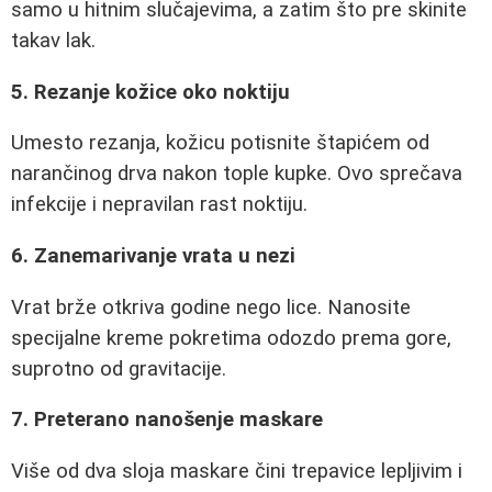
samo u hitnim slučajevima, a zatim što pre skinite
takav lak.
5. Rezanje kožice oko noktiju
Umesto rezanja, kožicu potisnite štapićem od
narančinog drva nakon tople kupke. Ovo sprečava
infekcije i nepravilan rast noktiju.
6. Zanemarivanje vrata u nezi
Vrat brže otkriva godine nego lice. Nanosite
specijalne kreme pokretima odozdo prema gore,
suprotno od gravitacije.
7. Preterano nanošenje maskare
Više od dva sloja maskare čini trepavice lepljivim i