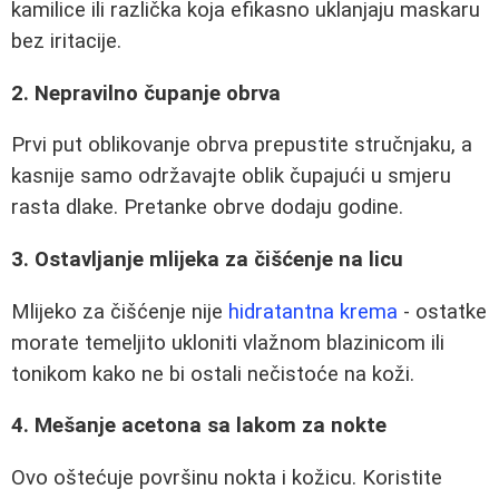
kamilice ili različka koja efikasno uklanjaju maskaru
bez iritacije.
2. Nepravilno čupanje obrva
Prvi put oblikovanje obrva prepustite stručnjaku, a
kasnije samo održavajte oblik čupajući u smjeru
rasta dlake. Pretanke obrve dodaju godine.
3. Ostavljanje mlijeka za čišćenje na licu
Mlijeko za čišćenje nije
hidratantna krema
- ostatke
morate temeljito ukloniti vlažnom blazinicom ili
tonikom kako ne bi ostali nečistoće na koži.
4. Mešanje acetona sa lakom za nokte
Ovo oštećuje površinu nokta i kožicu. Koristite