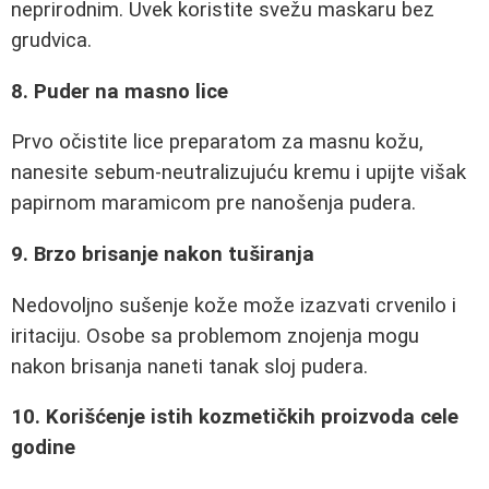
neprirodnim. Uvek koristite svežu maskaru bez
grudvica.
8. Puder na masno lice
Prvo očistite lice preparatom za masnu kožu,
nanesite sebum-neutralizujuću kremu i upijte višak
papirnom maramicom pre nanošenja pudera.
9. Brzo brisanje nakon tuširanja
Nedovoljno sušenje kože može izazvati crvenilo i
iritaciju. Osobe sa problemom znojenja mogu
nakon brisanja naneti tanak sloj pudera.
10. Korišćenje istih kozmetičkih proizvoda cele
godine