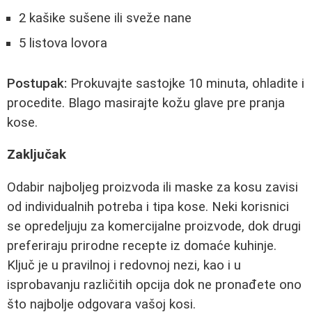
2 kašike sušene ili sveže nane
5 listova lovora
Postupak:
Prokuvajte sastojke 10 minuta, ohladite i
procedite. Blago masirajte kožu glave pre pranja
kose.
Zaključak
Odabir najboljeg proizvoda ili maske za kosu zavisi
od individualnih potreba i tipa kose. Neki korisnici
se opredeljuju za komercijalne proizvode, dok drugi
preferiraju prirodne recepte iz domaće kuhinje.
Ključ je u pravilnoj i redovnoj nezi, kao i u
isprobavanju različitih opcija dok ne pronađete ono
što najbolje odgovara vašoj kosi.