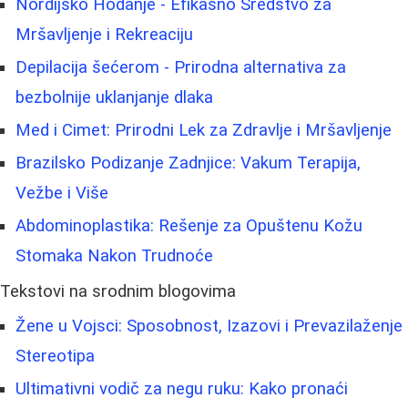
Nordijsko Hodanje - Efikasno Sredstvo za
Mršavljenje i Rekreaciju
Depilacija šećerom - Prirodna alternativa za
bezbolnije uklanjanje dlaka
Med i Cimet: Prirodni Lek za Zdravlje i Mršavljenje
Brazilsko Podizanje Zadnjice: Vakum Terapija,
Vežbe i Više
Abdominoplastika: Rešenje za Opuštenu Kožu
Stomaka Nakon Trudnoće
Tekstovi na srodnim blogovima
Žene u Vojsci: Sposobnost, Izazovi i Prevazilaženje
Stereotipa
Ultimativni vodič za negu ruku: Kako pronaći