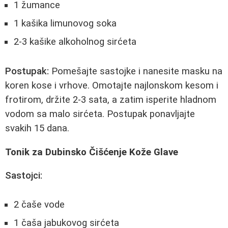
1 žumance
1 kašika limunovog soka
2-3 kašike alkoholnog sirćeta
Postupak:
Pomešajte sastojke i nanesite masku na
koren kose i vrhove. Omotajte najlonskom kesom i
frotirom, držite 2-3 sata, a zatim isperite hladnom
vodom sa malo sirćeta. Postupak ponavljajte
svakih 15 dana.
Tonik za Dubinsko Čišćenje Kože Glave
Sastojci:
2 čaše vode
1 čaša jabukovog sirćeta