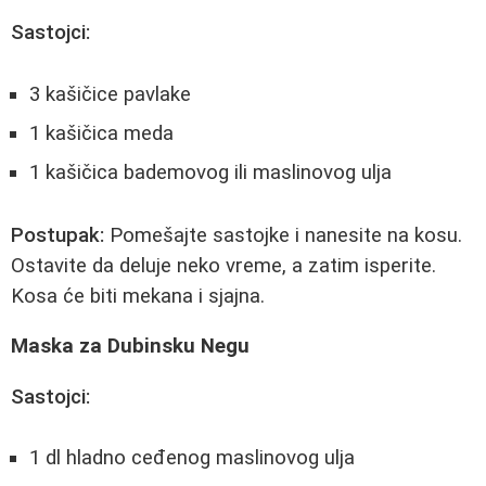
Sastojci:
3 kašičice pavlake
1 kašičica meda
1 kašičica bademovog ili maslinovog ulja
Postupak:
Pomešajte sastojke i nanesite na kosu.
Ostavite da deluje neko vreme, a zatim isperite.
Kosa će biti mekana i sjajna.
Maska za Dubinsku Negu
Sastojci:
1 dl hladno ceđenog maslinovog ulja