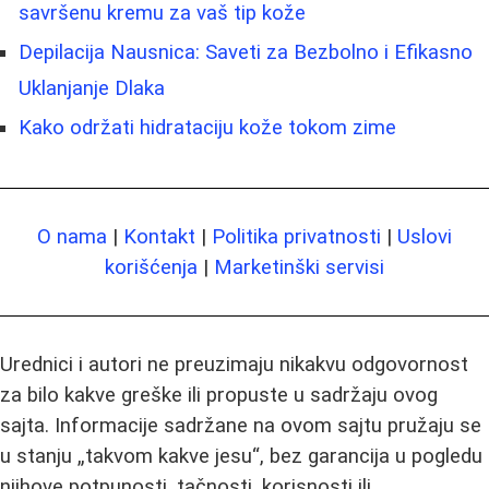
savršenu kremu za vaš tip kože
Depilacija Nausnica: Saveti za Bezbolno i Efikasno
Uklanjanje Dlaka
Kako održati hidrataciju kože tokom zime
O nama
|
Kontakt
|
Politika privatnosti
|
Uslovi
korišćenja
|
Marketinški servisi
Urednici i autori ne preuzimaju nikakvu odgovornost
za bilo kakve greške ili propuste u sadržaju ovog
sajta. Informacije sadržane na ovom sajtu pružaju se
u stanju „takvom kakve jesu“, bez garancija u pogledu
njihove potpunosti, tačnosti, korisnosti ili