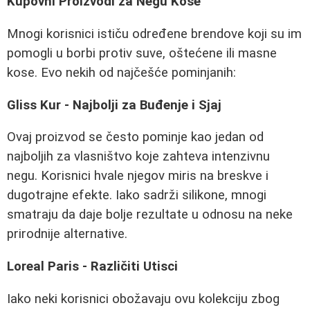
Kupovni Proizvodi za Negu Kose
Mnogi korisnici ističu određene brendove koji su im
pomogli u borbi protiv suve, oštećene ili masne
kose. Evo nekih od najčešće pominjanih:
Gliss Kur - Najbolji za Buđenje i Sjaj
Ovaj proizvod se često pominje kao jedan od
najboljih za vlasništvo koje zahteva intenzivnu
negu. Korisnici hvale njegov miris na breskve i
dugotrajne efekte. Iako sadrži silikone, mnogi
smatraju da daje bolje rezultate u odnosu na neke
prirodnije alternative.
Loreal Paris - Različiti Utisci
Iako neki korisnici obožavaju ovu kolekciju zbog