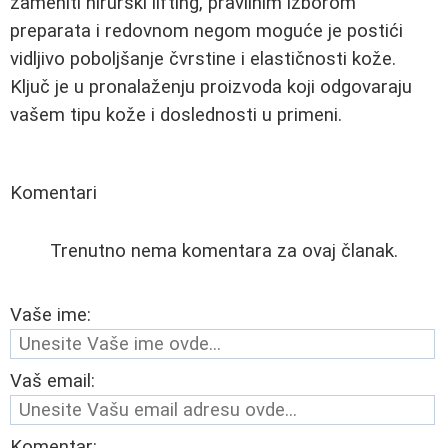
zameniti hirurški lifting, pravilnim izborom
preparata i redovnom negom moguće je postići
vidljivo poboljšanje čvrstine i elastičnosti kože.
Ključ je u pronalaženju proizvoda koji odgovaraju
vašem tipu kože i doslednosti u primeni.
Komentari
Trenutno nema komentara za ovaj članak.
Vaše ime:
Vaš email:
Komentar: