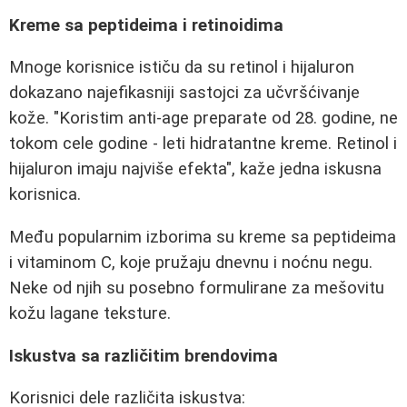
Kreme sa peptideima i retinoidima
Mnoge korisnice ističu da su retinol i hijaluron
dokazano najefikasniji sastojci za učvršćivanje
kože. "Koristim anti-age preparate od 28. godine, ne
tokom cele godine - leti hidratantne kreme. Retinol i
hijaluron imaju najviše efekta", kaže jedna iskusna
korisnica.
Među popularnim izborima su kreme sa peptideima
i vitaminom C, koje pružaju dnevnu i noćnu negu.
Neke od njih su posebno formulirane za mešovitu
kožu lagane teksture.
Iskustva sa različitim brendovima
Korisnici dele različita iskustva: