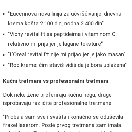
"Eucerinova nova linija za učvršćivanje: dnevna
krema košta 2.100 din, noćna 2.400 din"
"Vichy revitalift sa peptideima i vitaminom C:
relativno mi prija jer je lagane teksture"
"L'Oreal revitalift: nije mi prijao jer je jako masan"
"Roc kreme: čim staviš vidiš da je bora ublažena"
Kućni tretmani vs profesionalni tretmani
Dok neke žene preferiraju kućnu negu, druge
isprobavaju različite profesionalne tretmane:
"Probala sam sve i svašta i konačno se oduševila
fraxel laserom. Posle prvog tretmana sam imala