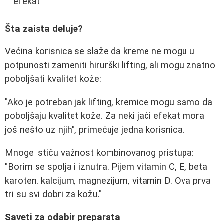
efekat"
Šta zaista deluje?
Većina korisnica se slaže da kreme ne mogu u
potpunosti zameniti hirurški lifting, ali mogu znatno
poboljšati kvalitet kože:
"Ako je potreban jak lifting, kremice mogu samo da
poboljšaju kvalitet kože. Za neki jači efekat mora
još nešto uz njih", primećuje jedna korisnica.
Mnoge ističu važnost kombinovanog pristupa:
"Borim se spolja i iznutra. Pijem vitamin C, E, beta
karoten, kalcijum, magnezijum, vitamin D. Ova prva
tri su svi dobri za kožu."
Saveti za odabir preparata