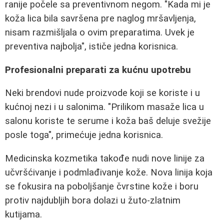
ranije počele sa preventivnom negom. "Kada mi je
koža lica bila savršena pre naglog mršavljenja,
nisam razmišljala o ovim preparatima. Uvek je
preventiva najbolja", ističe jedna korisnica.
Profesionalni preparati za kućnu upotrebu
Neki brendovi nude proizvode koji se koriste i u
kućnoj nezi i u salonima. "Prilikom masaže lica u
salonu koriste te serume i koža baš deluje svežije
posle toga", primećuje jedna korisnica.
Medicinska kozmetika takođe nudi nove linije za
učvršćivanje i podmlađivanje kože. Nova linija koja
se fokusira na poboljšanje čvrstine kože i boru
protiv najdubljih bora dolazi u žuto-zlatnim
kutijama.