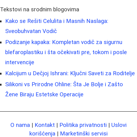
Tekstovi na srodnim blogovima
Kako se Rešiti Celulita i Masnih Naslaga:
Sveobuhvatan Vodič
Podizanje kapaka: Kompletan vodič za sigurnu
blefaroplastiku i šta očekivati pre, tokom i posle
intervencije
Kalcijum u Dečjoj Ishrani: Ključni Saveti za Roditelje
Silikoni vs Prirodne Ohline: Šta Je Bolje i Zašto
Žene Biraju Estetske Operacije
O nama
|
Kontakt
|
Politika privatnosti
|
Uslovi
korišćenja
|
Marketinški servisi